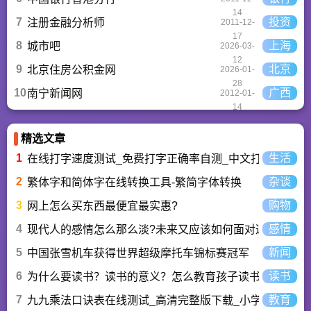
14
7
投资
注册金融分析师
2011-12-
17
8
上海
城市吧
2026-03-
12
9
北京
北京住房公积金网
2026-01-
28
10
广西
南宁新闻网
2012-01-
14
精选文章
1
生活
在线打字速度测试_免费打字正确率自测_中文打字水平测
2
杂谈
繁体字和简体字在线转换工具-繁简字体转换
3
购物
网上怎么买东西最便宜最实惠?
4
感情
现代人的感情怎么那么淡?未来又应该如何面对这人情淡
5
新闻
中国张雪机车获得世界超级摩托车锦标赛冠军
6
读书
为什么要读书？读书的意义？怎么教育孩子读书？
7
教育
九九乘法口诀表在线测试_高清完整版下载_小学数学口算