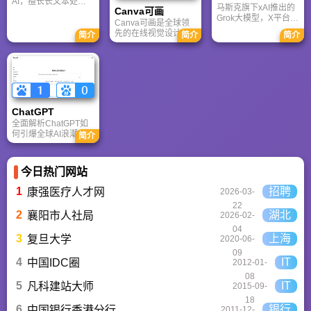
时代。
AI，擅长长文本处理
马斯克旗下xAI推出的
Canva可画
与严谨文档生成；
Grok大模型，X平台实
ChatGPT基于RLHF，
Canva可画是全球领
时数据整合与多智能
在复杂推理、代码与
先的在线视觉设计平
简介
简介
简介
体协作的核心优势。
快速迭代上占优。两
台，内置AI“魔力工作
针对其中文能力、隐
者定位不同，各有千
室”，提供海量正版模
私安全及幻觉问题等
秋。
板与素材。无论是自
高频疑问进行客观解
媒体封面、企业海报
答，提供AI选型参
还是PPT，零基础用
考。
户也能轻松实现专业
级创作，让设计触手
ChatGPT‌
可及。
全面解析ChatGPT如
何引爆全球AI浪潮！
简介
通俗讲解神经网络、
Transformer与RLHF
核心技术，带您轻松
今日热门网站
看懂大语言模型如何
重塑未来。
1
招聘
康强医疗人才网
2026-03-
22
2
湖北
襄阳市人社局
2026-02-
04
3
上海
复旦大学
2020-06-
09
4
IT
中国IDC圈
2012-01-
08
5
IT
凡科建站大师
2015-09-
18
6
银行
中国银行香港分行
2011-12-