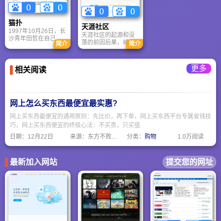
威的器材评测和产品
成长为中国五大互联
洞察国际军事博弈，
资讯，提供高质量的
网社区、中国十大媒
探究大国崛起之路，
摄影作品发布，摄影
体网站、“2009年度中
是中国军事网络媒体
猫扑
技巧交流与分享，拥
国社交类网站、生活
的领军先锋。
天涯社区
1997年10月26日，长
有活跃度极高的摄影
服务类网站”双十强、
天涯社区的起源和没
沙青年田哲在自己生
论坛，全球最完整的
浙江第一论坛、杭州
落的前因后果，域名
简介
简介
日第二天用自己的网
器材库，摄影器材购
品牌30强。
www.tiany.cn无法使用
名创建了名为MOP的
买和交易平台，以及
的原因和现在运营的
BBS，MOP的域名为
汽车、旅游、音响等
两所公司的关系和合
更多
www.Mop.yeah.net，
影像生活内容。
相关阅读
作模式。
用的是163提供的免费
2级域名，程序为ASP
语言。可是由于系统
创建时间指向为10月
网上怎么买东西最便宜最实惠?
25日，于是人们还是
把10月25日定为了
网上买东西最便宜的通用原则：先比价，再下单，网上买东西平台专属省钱技
MOP生日。
巧，网上买东西便宜的终极心法：不买贵，只买值
日期：
12月22日
来源：东方不败网址大全
分类：
购物
1.0万阅读
最新加入网站
提交您的网址