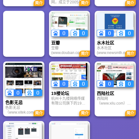
上，应该能够代表本
情随笔、灵感记录、
网，成立于2005年，
简介
简介
简介
民族的价值观，能比
即时新闻，随时随地
是中国最大的实名制
较准确刻画出这个民
记录和分享。饭否是
的SNS网络平台。 通
族的思维方式，能不
一个 140 字的迷你博
过每个人真实的人际
断巩固和发展这个民
客。在这里，你可以
关系，满足各类用户
族富有生命力的传统
告诉大家你在做什
对社交、资讯、娱乐
文化。
么，可以随便看看大
等多方面的沟通需
家都在做什么，也可
求。
以关注一些有趣的
豆瓣
水木社区
人。
豆瓣
水木社区
(www.douban.com)提
(www.newsmth.net)由
简介
简介
供图书、电影、音乐
北京明睿博信息技术
唱片的推荐、评论和
发展有限公司(Miracle
价格比较，以及城市
Tech,INC.)设立，水木
独特的文化生活。不
社区于2005年11月开
管电视的娱乐编辑和
始运行。 水木社区提
报纸的书评作家多么
供多样化的服务，以
公正和勤勉，他们的
及主要涵盖学术科
帮助都不可能对所有
学、电脑技术、文化
19楼论坛
西陆社区
人同样有效。豆瓣不
人文、体育健身等领
杭州十九楼网络传媒
西陆网
针对任何特定的人
域的知识和信息，获
色影无忌
有限公司旗下的19楼
（www.xilu.com）是
群，力图包纳百味。
得用户的支持和认
色影无忌
空间
中国第一军事门户网
无论高矮胖瘦，白雪
可，成为一流的网络
（www.xitek.com）网
（www.19Lou.com）
站， 以“为大国之崛
巴人，豆瓣帮助你通
社区。
简介
简介
简介
站创立于2000年1月
是中国最大的城市生
起”为己任，汇集权威
过你喜爱的东西找到
18日，是全球最大中
活社区网站，中国最
将领与知名专家，与
志同道合者，然后通
文影像生活门户，发
有影响力的社会化网
广大军事爱好者共同
过他们找到更多的好
布最及时的影像和摄
络媒体之一。经过多
关注世界军事局势，
东西。
影行业动态新闻和权
年发展，19楼空间已
解析军事热点事件，