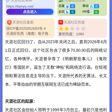
https://tianya.net/
百度
移动
点击进入
必应
PR值
天涯社区备案
天涯社区热度
备
热
琼ICP备2025052683号-4
天涯好东西（海南）电子商务有限公司
累积热度：1080
天涯社区回归了，自从2023年关闭之后，直到2026年6月
1日正式回归，这个社区包含了很多70,80,90后的网络记
忆，各种情怀。天涯曾孕育了《明朝那些事儿》《鬼吹
灯》等国民IP，诞生了无数“神帖”和网络流行语。在短视
频和算法信息流主导的当下，天涯所代表的无算法、长文
本、平等自由的早期互联网生活已成为稀缺范本。
天涯社区的起源：
天涯社区由创始人邢明于1999年3月创立，最初只是他利