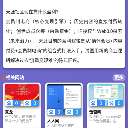
天涯社区现在靠什么盈利？
会员制电商（核心变现引擎）；历史内容的直接付费转
化； 创世成员众筹（启动资金）；IP授权与Web3.0探索
（未来潜力），天涯目前的盈利逻辑是从“情怀会员+内容
付费+会员制电商”的组合式打法入手，试图用新的商业逻
辑解决过去“流量变现难”的陈年旧疾。
相关网站
更多
真龙
饭否网
一个好的，能够得到
饭否网(fanfou.com是
人人网
世界公认的民族工业
一个迷你博客，心情
品牌，在文化内涵
记录、心情日记、心
人人网前身为校内