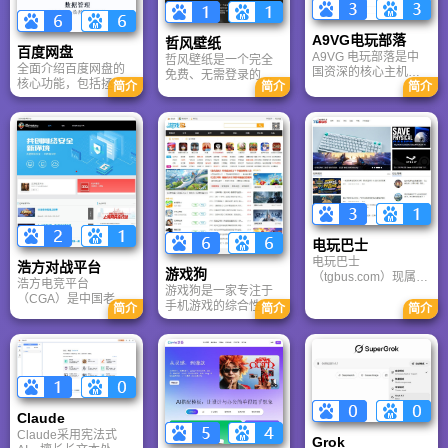
A9VG电玩部落
哲风壁纸
百度网盘
A9VG 电玩部落是中
哲风壁纸是一个完全
全面介绍百度网盘的
国资深的核心主机游
免费、无需登录的高
核心功能，包括拯救
简介
简介
简介
戏玩家社区。网站以
清壁纸下载网站。提
手机内存、在线看视
论坛为核心，提供全
供海量4K、8K超清电
频、AI智能做笔记与
面的主机游戏资讯、
脑与手机壁纸，涵盖
总结长文。详细解答
攻略和资料库，覆盖
动漫、风景、赛博朋
数据安全性及服务器
PlayStation、Xbox、
克等多元风格。支持
备份机制，带你了解
Switch 等全平台。凭
动态壁纸与头像制
GenFlow AI智能体如
借其深厚的历史积淀
作，国内访问极速，
何帮你高效办公与学
和活跃的用户群体，
是美化桌面的首选平
习。
A9VG 成为硬核玩家
台。
交流心得、分享攻略
的首选平台之一。
电玩巴士
电玩巴士
浩方对战平台
游戏狗
（tgbus.com）现属于
浩方电竞平台
游戏狗是一家专注于
多牛传媒，是一家专
（CGA）是中国老牌
手机游戏的综合性门
注于解决游戏用户需
简介
简介
简介
游戏联机平台，提供
户网站。它致力于为
求的综合性游戏门户
CS、War3、星际争霸
手游玩家提供最新、
网站，电玩巴士是一
等经典游戏的稳定联
最全的游戏资讯、攻
个全面的综合性游戏
机服务。重温DOTA1
略、评测及视频等内
门户，专注于为全球
的激情岁月，找回当
容，是国内较早一批
玩家提供主机、PC及
年的战友。同时提供
专注于移动游戏领域
移动端游戏的全方位
最新CGA电竞赛事资
的垂直媒体。
资讯。
Claude
讯及热门页游入口，
致敬中国电竞的黄金
Claude采用宪法式
Grok