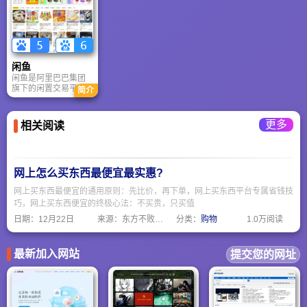
品；通过淘宝直播
约送、承诺达、大件
（年GMV超2万亿
送装一体等多样化的
元）、“逛逛”（日均浏
配送服务，能满足不
览5亿次）构建内容化
同消费者的需求。
购物体验；为中小商
家提供千牛、淘宝大
闲鱼
学等全链路赋能，
闲鱼是阿里巴巴集团
2025年助力超100万
旗下的闲置交易平台
商家数字化转型。依
简介
和兴趣生活社区，成
托AI个性化推荐与“小
立于 2014 年 6 月，
时达”服务，打造“逛”
其前身为 2012 年 10
“买”一体的国民级购物
更多
相关阅读
月上线的 “淘宝二
平台。
手”。
网上怎么买东西最便宜最实惠?
网上买东西最便宜的通用原则：先比价，再下单，网上买东西平台专属省钱技
巧，网上买东西便宜的终极心法：不买贵，只买值
日期：
12月22日
来源：东方不败网址大全
分类：
购物
1.0万阅读
最新加入网站
提交您的网址