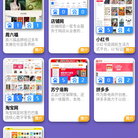
店铺网
店铺网是一家专业服
务于网店从业者的电
周六福
商交流平台,站内收录
小红书
周六福品牌经过多年
了很多网店运营所需
小红书是国民生活方
发展在社会各界树立
的实用工具、网店服
式平台，以“标记我的
了良好的口碑，获得
务、运营知识
简介
简介
简介
生活”为口号，覆盖时
了 “中国 500 最具价值
尚、美妆、旅行、美
品牌”、“中国改革开放
食、家居等全领域内
40 周年珠宝行业先锋
容。作为年轻人的生
奖”、“中华珠宝名
活搜索引擎，用户可
店”、“广东省名牌产
通过图文、短视频获
品”等荣誉。
取旅游攻略、美妆测
评、美食探店等实用
苏宁易购
拼多多
解决方案。平台提供
正品行货保障强，送
作为新电商开创者，
创作中心与商业合作
装一体服务，本地化
拼多多致力于以创新
服务，打通“种草-购
售后网点多，苏宁物
的消费者体验，将“多
买”链路，支持本地生
淘宝网
流形成了独特的仓
实惠” 和 “多乐趣” 融合
活服务预约。依托AI
淘宝网是阿里巴巴集
储、运输、末端配送
起来为最广大用户创
语义理解与真实社区
团核心数字零售平
三张基础网络的资源
造持久的价值。
氛围，打造从生活灵
简介
简介
简介
台，2025年交易额突
优势，末端服务覆盖
感获取到消费决策的
破8万亿元。整合天
全国 98% 以上城市和
一站式入口。
猫、闲鱼等生态资
乡村，拥有半日达、
源，覆盖全品类商
准时达、次日达、预