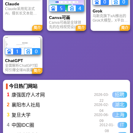
的垂直媒体。
资讯。
Claude
讯及热门页游入口，
致敬中国电竞的黄金
Claude采用宪法式
Grok
时代。
AI，擅长长文本处理
马斯克旗下xAI推出的
Canva可画
与严谨文档生成；
Grok大模型，X平台实
ChatGPT基于RLHF，
Canva可画是全球领
时数据整合与多智能
在复杂推理、代码与
先的在线视觉设计平
简介
简介
简介
体协作的核心优势。
快速迭代上占优。两
台，内置AI“魔力工作
针对其中文能力、隐
者定位不同，各有千
室”，提供海量正版模
私安全及幻觉问题等
秋。
板与素材。无论是自
高频疑问进行客观解
媒体封面、企业海报
答，提供AI选型参
还是PPT，零基础用
考。
户也能轻松实现专业
级创作，让设计触手
ChatGPT‌
可及。
全面解析ChatGPT如
何引爆全球AI浪潮！
简介
通俗讲解神经网络、
Transformer与RLHF
核心技术，带您轻松
今日热门网站
看懂大语言模型如何
重塑未来。
1
招聘
康强医疗人才网
2026-03-
22
2
湖北
襄阳市人社局
2026-02-
04
3
上海
复旦大学
2020-06-
09
4
IT
中国IDC圈
2012-01-
08