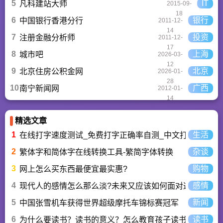
5
IT
凡科建站大师
2015-09-
18
6
银行
中国银行香港分行
2011-12-
14
7
投资
注册金融分析师
2011-12-
17
8
上海
城市吧
2026-03-
12
9
北京
北京住房公积金网
2026-01-
28
10
广西
南宁新闻网
2012-01-
14
精选文章
1
生活
在线打字速度测试_免费打字正确率自测_中文打字水平测
2
杂谈
繁体字和简体字在线转换工具-繁简字体转换
3
购物
网上怎么买东西最便宜最实惠?
4
感情
现代人的感情怎么那么淡?未来又应该如何面对这人情淡
5
新闻
中国张雪机车获得世界超级摩托车锦标赛冠军
6
读书
为什么要读书？读书的意义？怎么教育孩子读书？