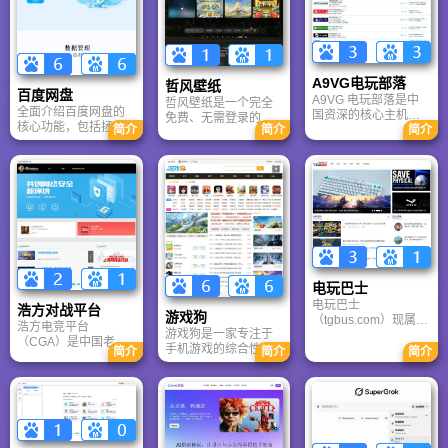
A9VG电玩部落
哲风壁纸
百度网盘
A9VG 电玩部落是中
哲风壁纸是一个完全
全面介绍百度网盘的
国资深的核心主机游
免费、无需登录的高
核心功能，包括拯救
简介
简介
简介
戏玩家社区。网站以
清壁纸下载网站。提
手机内存、在线看视
论坛为核心，提供全
供海量4K、8K超清电
频、AI智能做笔记与
面的主机游戏资讯、
脑与手机壁纸，涵盖
总结长文。详细解答
攻略和资料库，覆盖
动漫、风景、赛博朋
数据安全性及服务器
PlayStation、Xbox、
克等多元风格。支持
备份机制，带你了解
Switch 等全平台。凭
动态壁纸与头像制
GenFlow AI智能体如
借其深厚的历史积淀
作，国内访问极速，
何帮你高效办公与学
和活跃的用户群体，
是美化桌面的首选平
习。
A9VG 成为硬核玩家
台。
交流心得、分享攻略
的首选平台之一。
电玩巴士
电玩巴士
浩方对战平台
游戏狗
（tgbus.com）现属于
浩方电竞平台
游戏狗是一家专注于
多牛传媒，是一家专
（CGA）是中国老牌
手机游戏的综合性门
注于解决游戏用户需
简介
简介
简介
游戏联机平台，提供
户网站。它致力于为
求的综合性游戏门户
CS、War3、星际争霸
手游玩家提供最新、
网站，电玩巴士是一
等经典游戏的稳定联
最全的游戏资讯、攻
个全面的综合性游戏
机服务。重温DOTA1
略、评测及视频等内
门户，专注于为全球
的激情岁月，找回当
容，是国内较早一批
玩家提供主机、PC及
年的战友。同时提供
专注于移动游戏领域
移动端游戏的全方位
最新CGA电竞赛事资