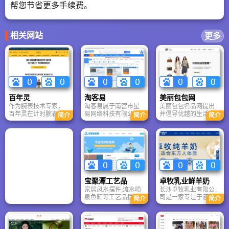
帮您节省更多手续费。
相关网站
更多
百年灵
淘客易
美丽包包网
作为腕表技术专家，
淘客易属于南宫市星
美丽包包名品网提出
百年灵在计时腕表的
易网络科技有限公
并倡导优越的生活理
简介
简介
简介
发展史上扮演了重要
司、南宫市淘客易网
念，将西方潮流时尚
角色，是计时腕表领
络科技有限公司。网
和奢华 服务呈现给
域的领导者。百年灵
站创始人和所有人是
你。美丽包包拥有多
凭借其精准可靠、性
七星。网址为
年管理经验，同时为
能超卓的精密仪表，
http://www.tky.com
海内外各领域品牌
在人类征服天空的漫
商、授权经销商提供
漫征程中，见证了无
各种服务，旨在为更
数辉煌时刻。作为全
多热衷时尚潮流，追
宝聚潭工艺品
卓牧乳业鲜羊奶
球唯一全系产品机芯
求品质的你提供更加
家居风水摆件,流水喷
长沙卓牧乳业有限公
均通过瑞士官方天文
完善与人性化的服务
泉鱼缸等工艺品摆件
司是一家专注于液态
台认证（COSC）的
体验。
简介
简介
涵盖全国各地,深受客
羊乳、奶山羊养殖、
腕表品牌
户的喜爱,欢迎各界朋
产品研发、生产销售
友莅临参观
型公司。