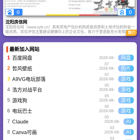
沈阳房信网
沈阳房信网（www.syfx.cn）具有房地产估价机构贰级资质和土地评估机构省一
级资质。房信评估注重建设健康向上的企业文化，致力于营造能充分发挥职员
简介
才干和潜能的工作氛围，倡导简单真诚的人际关系，重视工作、家庭、健康的
和谐圆满。房信评估累计受理房地产估价项目超过9,000个，评估总值190亿
元。估价项目包括土地、住宅、写字楼、商业用房、宾馆、酒店、厂房、在建
最新加入网站
工程和综合性房地产等。
1
网盘
百度网盘
2026-08-
07
2
图片
哲风壁纸
2026-08-
07
3
游戏
A9VG电玩部落
2026-08-
05
4
游戏
浩方对战平台
2026-08-
05
5
游戏
游戏狗
2026-08-
05
6
游戏
电玩巴士
2026-08-
05
7
AI
Claude
2026-08-
03
8
AI
Canva可画
2026-08-
03