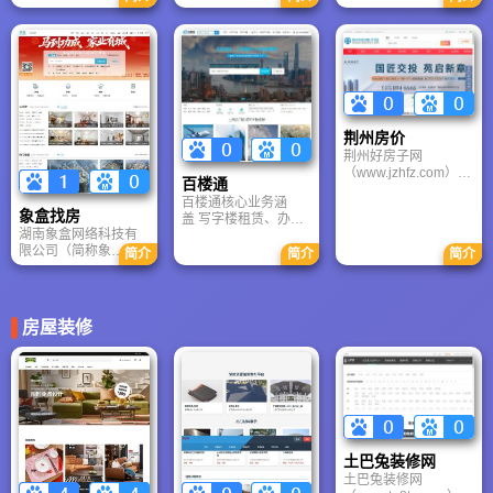
自助服务。
东莞。其核心定位是
身为 Realogy
技有限公司创办,杭州
连接开发商、购房者
Holdings），与世界
看房网是一个为商业
与房产经纪人的高效
著名拍卖行
地产领域的投资者提
交易服务平台，楼盘
Sotheby's（苏富比）
供一个信息交流，机
网尤其在二三线城市
拥有品牌授权合作关
会发现，优质项目发
及部分重点地级市拥
系，主要服务对象：
掘的开放式平台，主
有较强的市场渗透
高净值人群、企业
要包括杭州商铺、杭
力。楼盘网 = 新房信
家、跨国高管、皇室
州写字楼、杭州住
荆州房价
息聚合器 + 区域化房
成员、明星等。
宅、杭州别墅、公寓
荆州好房子网
产导购平台，在特定
等物业类型
（www.jzhfz.com），
城市（尤其是中部和
百楼通
隶属于荆州市好房子
华南地区）具有较强
百楼通核心业务涵
传媒有限公司，是荆
的本地资源和营销能
象盒找房
盖 写字楼租赁、办公
州房地产门户网站！
力。
湖南象盒网络科技有
室出租、联合办公
网站上线于2009年3
限公司（简称象
（共享办公）、独栋
简介
简介
简介
月，是荆州地区首家
盒），2018年成立于
写字楼、产业园区/厂
专业房地产门户网
湖南长沙，是一家
房招商、创意园区 等
站，荆州好房子网功
B2B2C的互联网+房产
商用不动产领域。百
能强大、内容信息丰
综合服务平台，象盒
楼通其定位是 企业选
富、是本地具有影响
房屋装修
找房平台以真房源、
址一站式服务平台，
力的房地产互联网品
强服务、本地化为核
主要服务对象为中小
牌。
心，主要深耕湖南省
企业、创业公司、外
内市场（尤其是长
资企业及需要升级办
沙、株洲、湘潭、岳
公环境的本地企业。
阳、衡阳等城市），
并逐步向周边省份拓
展，象盒，作为一个
土巴兔装修网
房产交易服务的平
土巴兔装修网
台，提供B2C房屋信