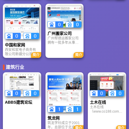
厂直产、上门安装为
设计、会所及餐饮
活社区。
核心服务模式，致力
（餐厅装修设计|饭店
于为消费者提供一站
装修设计）娱乐空间
式整体家居解决方
等商业空间的室内装
案，全屋定制：涵盖
饰装修设计。鸿钰幻
卧室、客厅、餐厅、
维秉承着为客户实现
厨房、书房、儿童
梦想的企业理念， 为
房、玄关等所有家居
客户提供高标准、高
广州搬家公司
空间，支持按户型、
质量、创新性、可实
广州帮德运搬家公司
风格、功能需求量身
施的专业服务。
拥有一批多年从事广
定制。
中国和家网
州搬家行业经验丰富
西安和家电子商务有
的搬运工，希望一起
限公司新疆分公司中
简介
简介
为改善目前广州搬家
国和家网
行业鱼目珠混的市场
www.52hejia.com历
而努力，努力树立家
建筑行业
经多年的发展，和家
喻户晓的的广州帮德
网是中国较早专注于
运搬家公司的搬家搬
家居、建材、家装、
厂品牌服务形象。 广
整装、定制、智能家
州帮德运搬家公司的
居等领域的B2B+B2C
员工可以熟练的对工
综合服务平台，家博
位、隔断、班台、会
会通常联合本地装修
议桌以及各种家具进
公司、瓷砖、卫浴、
行拆卸安装，对各种
地板、门窗、全屋定
ABBS建筑论坛
土木在线
零散物品进行分类整
制、家电等品牌，提
土木在线
理打包。
供 集中展示 + 优惠促
（www.co188.com）-
销 + 一站式选材 服
----2002年，由给排水
筑龙网
务。
在线发展而来，原名
筑龙学社成立于2001
网易土木在线，2008
年，总部位于北京，
简介
简介
年8月原经营团队正式