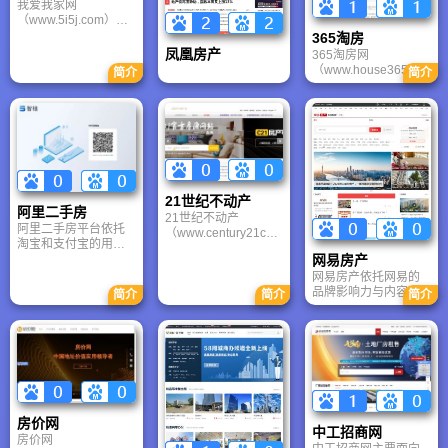
我爱我家网
全心全意为房地产和
（www.5i5j.com）在
家居行业服务，业务
全国现已拥有北京、
覆盖：新房、二手
365淘房
天津、上海、杭州、
房、租房、别墅、商
凤凰房产
365淘房网
苏州、南京、太原、
业地产、家居、装修
（www.house365.co
简介
简介
宁波八家分公司、800
装饰等。2010年9月
m） 是中国较早成
多家连锁店面、
搜房网（股票代码
立、专注于房地产信
15000名经验丰富、
SFUN)在美国纽约证
息服务的区域性垂直
训练有素、勤奋敬业
券交易所成功上市。
平台，365淘房网总部
的专业房地产经纪人
位于江苏南京，主要
和优秀管理团队。我
深耕长三角地区（如
爱我家将进一步向
南京、苏州、无锡、
二、三线城市和新兴
合肥、杭州、常州
区域扩展，为广大客
21世纪不动产
等），365淘房网同时
阿里二手房
户提供优质、便捷、
21世纪不动产
也覆盖部分中西部城
阿里二手房平台依托
可靠、完善的房地产
（www.century21cn.c
市（如武汉、西安
淘宝和支付宝的用户
经纪服务。
om）于1971年在美国
等）。
基础与技术能力，强
网易房产
创立，是美国Realogy
调真实房源、透明交
网易房产依托网易的
公司旗下更大的不动
易和数字化服务体
品牌影响力与内容生
产服务体系。21世纪
简介
简介
简介
验，平台承诺“真房
产能力，提供新房、
不动产2000年进入中
源、真价格、真图
二手房、租房、楼市
国，经过十余年发
片”，通过技术手段
资讯、政策解读及区
展，已成长为国内领
（如AI验真、实地拍
域市场分析等服务，
先的房地产综合服务
摄）和合作中介审核
网易房产平台以深度
提供商，业务涵盖从
机制，减少虚假信
内容、客观报道和媒
前端到末端完整的房
息。
体视角为特色，在房
地产服务链条。21世
产信息平台中具有较
纪中国不动产（IFM投
房价网
强的新闻属性和公信
资有限公司）（纽约
中工招商网
房价网
力。
证交所股票交易代