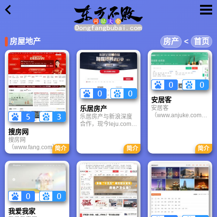
×
房屋地产
房产
<
首页
安居客
乐居房产
安居客
（www.anjuke.com）
乐居房产与新浪深度
是安居客集团旗下，
合作，现今leju.com
中国首选的二手房网
是易居中国主导运营
搜房网
络平台。安居客
的独立房产平台，适
搜房网
(www.anjuke.com)自
合看新盘、追政策、
（www.fang.com）是
简介
简介
简介
2007年4月上线以来
做决策，但需注意广
全球排名第一的房地
高速发展，目前已经
告甄别，与新浪财
产家居网络平台，在
是国内绝对领先的二
经、百度、腾讯等平
购房者中具有无可比
手房专业找房网站。
台合作分发内容。
拟的影响力和号召
日均访问页面数超过
力，拥有6000多名员
1500万；在上海，每
工，网络业务覆盖314
成交的5套二手房中，
个城市，在中国86个
有2套来自安居客。
城市拥有分公司和办
我爱我家
公室。搜房网致力于