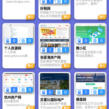
中工招商网主要面向
（www.fangjia.com）
码：CTC）于2010年
企业用户，提供厂房
是一家专注于房地产
1月登陆美国纽约证券
出租、厂房出售、仓
好租网
行业的互联网高科技
交易所，标志着21世
库租赁、写字楼招
好租致力于为企业提
网站，覆盖全国二十
纪中国不动产作为一
商、产业园区推广及
供从写字楼租赁到覆
五个城市。我们通过
简介
简介
简介
家公众公司，已经越
工业用地（土地）交
盖各类强相关服务领
互联网、手机等平
来越得到投资者的关
易等服务。其核心定
域的整体解决方案，
台，凭借自主研发的
注和认可。
位是企业选址与产业
旗下拥有好租和好租
定向搜索及数据挖掘
落地的一站式服务平
商城两条业务线。其
专利技术，成为中国
台，而非面向个人住
中，好租
大陆地区首家提供免
宅或普通商业地产。
www.haozu.com主要
费房地产估价的专业
提供企业办公选址服
地产网站。提供实
务，好租商城
时、真实、全面的房
个人房源网
微小区
mall.haozu.com则采
源信息，拥有便捷、
个人房源
微小区是全新的小区
用“轻资产、零风险”的
快速、高效的智能信
www.grfyw.com​​通常
移动运营模式
新型服务模式，囊括
息匹配技术，使消费
张家港房产网
也称房东房源,一般是
www.weixiaoqu.com
了工商注册、办公设
者快速精准找到匹配
张家港房产网主要面
指由业主不经过房产
，物业企业无需付费
备租赁、绿植租赁、
房源，同时为广大消
向当地居民和关注张
简介
简介
简介
中介或中间代理环节
就可开通使用，快速
装修等一站式采购服
费者提供全面深入的
家港楼市的购房者、
直接对外发布的个人
建立自己的小区移动
务。
房产服务。
租房者、业主及房产
出租房源或个人出售
运营 平台。依托于微
从业者。张家港房产
房源,具有免中介费、
信公众平台强大的用
网以本地化、实用性
无差价等优点!个人房
户群体，简单设置即
强、信息全面为特
源从咨询、看房、谈
可创建一个属于自己
点，是典型的县级市
判和签约、续签都可
公司的微信公众服务
区域性房产门户。
以直接与房东沟通，
号。小区可随时发布
个人房源网​​省去了中
公告、活动等信息，
杭州房产网
楼盘网
苏富比国际地产
间环节，减少了很多
业主可在手机上查看
杭州看房网
不必要的中间费用
小区更新信息，还可
楼盘网成立于2010年
苏富比国际地产隶属
（www.kan3721.com
在手机上进行报修 等
前后，总部位于广东
于Anyword公司（前
简介
简介
简介
）为杭州绿麦网络科