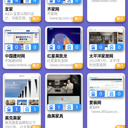
（www.to8to.com），
息交流平台以及建立
是目前中国更为活跃
一个合理生态的O2O
齐家网
宜家
的业主装修交流平台
平台。
和设计师社区，也是
齐家网
IKEA 宜家以简约设
中国唯一全面实现业
（www.tg.com.cn）隶
计、功能实用、价格
简介
简介
简介
主，设计师，装修公
属上海齐家网信息科
亲民、自助组装为核
司，商家真实互动、
技股份有限公司，是
心特色，产品涵盖家
共享多赢的平台。土
中国领先的装修、建
具、家居饰品、厨房
巴兔运营团队由装饰
材、家居领域电子商
用品、照明、纺织品
界顶尖室内设计师和
务网站。通过齐家网
等超过9,000种商品，
互联网专家共同组
电子商务平台为国内
宜家官网 = 北欧生活
成，确定了我们一切
建材、家居产品销售
方式 + 实用家居解决
以用户价值为依归的
供应商和装修设计、
方案 + 数字化购物体
中国建材网
红星美凯龙
太平洋家居网
理念。土巴兔装修网
装修施工管理服务供
验，宜家它不仅是电
中国建材网
红星美凯龙网
2010年7月，太平洋
让业主、设计师、装
应商提供一整套的电
商平台，更是家居灵
（www.bmlink.com）
（www.chinaredstar.c
时尚家居网
修公司和商家进行了
子商务解决方案；通
感策源地。
简介
简介
简介
是国内更早的专业建
om）红星集团的全资
（www.pchouse.com
更高效，更绿色，更
过互联网技术为网络
材网站，也是目前国
企业，是建立在红星
）PChouse正式上
和谐的交流方式，实
家装消费用户提供优
内客户量更大、数据
集团战略支撑，依托
线。凭借强大的资讯
现节约、共享、互
质低价的装修家居消
更丰富、访问量更高
房地产市场发展规律
优势，依托太平洋网
助、多赢。
费品和相关服务，帮
的建材网站。中国建
下应运而生的璀璨地
站群的整合资源厚积
助其实现轻松、放心
材网建有国内更大的
产之星。红星地产核
薄发，以提升读者消
的家居装修。
建材产品数据库和专
心业务为主流城市优
费品质为目标，旨在
业建材目录引擎，内
质地段的城市综合体
建立一个能囊括全面
爱装网
含13500多个建材站
项目开发，以及在一
丰富家居资讯的专业
爱装网
点，85000余条产品
些经济发达地区发展
网络平台。太平洋家
（www.365azw.com
信息。拥有国内外注
酒店经营管理业务。
居网专业评测室秉着
曲美家具
）是中国更专业装修
册会员55000多个，
在整体战略布局上，
公平、公正、公开的
美克美家
招标平台！是天津爱
入网缴费客户5800多
红星地产将立足于红
原则,提供更权威更专
美克美家品牌创立于
装网科技有限公司独
家，占国内上网建材
星集团具有良好的公
业的家居类评测,包括
2002年，以全案设
简介
简介