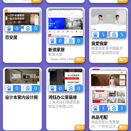
资运营的装饰行业网
企业60%的份额，是
共关系、融资平台和
单品评测，价格评
计、整家交付为核心
站。成立于2010年5
专业建材信息服务与
融资优势的一线城市
测，比较评测，品牌
理念，定位中高端市
月，总部位于天津，
电子商务的领头羊。
和经济发达的二三线
评测，搭配评测，公
场，主打整体家居解
目前已经开通了全国
中国建材网隶属杭州
城市。
司评测和卖场评测，
决方案，涵盖家具、
40多个一线城市分
商易信息技术有限公
对各装友更关注的评
软装、灯饰、床品、
站。爱装网以为业主
司
测项目进行专业测
地毯、装饰品等全品
和装饰公司创造价值
评。
类产品，并融合设
为第一责任！通过这
计、定制、配送、安
个平台，业主可以尽
百安居
装与售后于一体。
快找到性价比更高的
我爱我家
装饰公司，规避装修
我爱我家是中国最早
风险，规避合同陷
新浪家居
成立的全国性住房经
阱。
新浪乐居
纪服务企业品牌之
（jiaju.sina.com）作
简介
简介
一，公司锚定居住这
为中国房地产、家居
一生活刚需场景，主
行业上下游产业链第
要围绕居住核心资产
一平台，以领先的网
(住宅)的配置(交易与
络媒体影响力和强大
运营管理)需求提供专
的信息服务产品平
业服务，业务覆盖二
台，为消费者和产业
手住宅经纪、新房销
链平台用户提供高
售、房屋资产管理。
效、便捷、专业的全
设计本室内设计网
鸿钰办公室装修
方位服务。新浪乐居
上海鸿钰幻维建筑装
为消费者提供买房、
饰设计有限公司
卖房、租赁、装修、
www.hyhw.net简称鸿
居住、生活等服务，
钰幻维国际设计，鸿
并在乐居理念的指导
尚品宅配
钰办公室装修主要从
下，为广大网民创造
尚品宅配以免费量
事各类星级酒店装修
一个全面便捷的信息
尺、个性化设计、工
简介
简介
设计、高级别墅装修
发布平台和互动的生