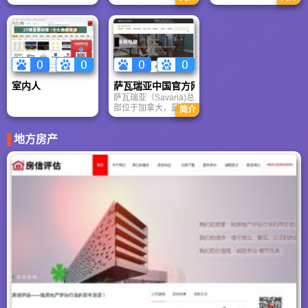
深耕建筑行业教育二
注册公司常州易宝网
十余年，致力于为建
络服务有限公司独立
筑从业者、工程师、
经营。土木在线定位
设计师、在校学生及
于土木行业专业资料
考证人群提供系统
库和专业技术交流平
化、实战化的学习资
台，力争为土木行业
源与职业发展支持，
的工程师和企业提供
定位：建筑人的终身
专业服务和提供更精
室内人
萨瓦瑞亚中国官方网站
学习平台。
准的商机。
萨瓦瑞亚（Savaria)总
部位于加拿大，是全
简介
球无障碍通行行业引
领者，一直致力于打
地方房产
造提升行动便利的产
品。柯凡特电梯
（Garaventa Lift） 和
瀚德凯尔集团
（Handicare）均隶属
于萨瓦瑞亚集团
（Savaria）