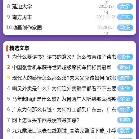
16
8
大学
延边大学
2011-12-
14
9
广东
南方周末
2011-11-26
10
动漫
动画创作家园
2026-02-
13
精选文章
1
读书
为什么要读书？读书的意义？怎么教育孩子读书？
2
新闻
中国张雪机车获得世界超级摩托车锦标赛冠军
3
感情
现代人的感情怎么那么淡?未来又应该如何面对这人情淡
4
生活
幽灵外卖是什么？为何连外卖骑手都看不下去要举报？
5
杂谈
马年超high是什么歌？为何两广人听到那么搞笑？马超hi
6
经济
广东为何那么有钱？为何打工都到广东去，广东连续37年
7
购物
网上怎么买东西最便宜最实惠?
8
教育
九九乘法口诀表在线测试_高清完整版下载_小学数学口算