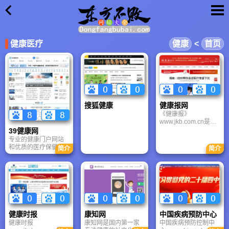
×
健康医疗
健康
<
首页
搜狐健康
健康报网
《健康报》
www.jkb.com.cn是中
华人民共和国卫生部
39健康网
主管的更具影响的全
专业的健康门户网站
国性卫生行业报。健
和优质的医疗保健信
简介
简介
康报网1931年创刊于
息与在线健康服务平
江西瑞金。1956年1
台，39健康网最大的
月周恩来总理亲题报
优点在于将海量的医
头。在专业报中健康
疗资源与互联网服务
报网的历史更悠久。
相结合，极大地降低
了公众获取优质医疗
信息的门槛，39健康
网提供包括疾病、保
健康时报
康知网
中国疾病预防中心
健、健康新闻、药
健康时报
康知网是国内第一家
中国疾病预防控制中
品、急救、中医、美