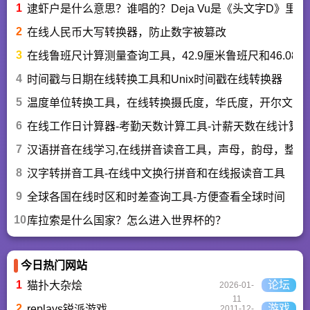
1
逮虾户是什么意思？谁唱的？Deja Vu是《头文字D》里
2
在线人民币大写转换器，防止数字被篡改
3
在线鲁班尺计算测量查询工具，42.9厘米鲁班尺和46.0
4
时间戳与日期在线转换工具和Unix时间戳在线转换器
5
温度单位转换工具，在线转换摄氏度，华氏度，开尔文，
6
在线工作日计算器-考勤天数计算工具-计薪天数在线计算
7
汉语拼音在线学习,在线拼音读音工具，声母，韵母，整体
8
汉字转拼音工具-在线中文换行拼音和在线报读音工具
9
全球各国在线时区和时差查询工具-方便查看全球时间
10
库拉索是什么国家？怎么进入世界杯的？
今日热门网站
1
论坛
猫扑大杂烩
2026-01-
11
2
游戏
replays锐派游戏
2011-12-