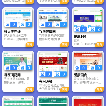
www.jksb.com.cn是由
专注健康的社交化问
心www.chinacdc.cn其
容、饮食、健身等在
简介
简介
简介
人民日报社主办的一
答网站，通过康知阅
使命是通过对疾病、
内的全方位频道。
份健康生活服务类周
读、康知问答、康知
残疾和伤害的预防控
报，创办于2000年1
小组、康知访谈、康
制，创造健康环境，
月6日，健康时报每周
知公益、康知活动等
维护社会稳定，保障
一、四出版，全国发
栏目为大众打造一个
国家安全，促进人民
行，健康时报目前在
负责任的健康社区网
健康；中国疾病预防
北京、广州、西安、
站。康知网将于2013
中心其宗旨是以科研
济南、杭州设有8个印
年4月7日世界卫生日
为依托、以人才为根
好大夫在线
飞华健康网
点，是我国健康生活
当天上线，立志于真
本、以疾控为中心。
好大夫在线创立于
飞华健康网是中国更
服务类报纸中影响力
正做到“健康早知道”，
健康160
2006年，是中国领先
据影响力健康门户，
更强、覆盖面更广、
普及健康知识，提升
健康
的互联网医疗平台之
根植健康，提供科学
公信力更高的报纸。
大众健康水平。
160（91160.com）是
简介
简介
简介
一。经过16年的诚信
权威的健康咨讯，从
国内领先的互联网医
运营，好大夫在线已
保健到母婴育儿、两
疗服务平台，提供覆
经在医院/医生信息查
性健康等内容.并联合
盖北京、上海、深
询、图文问诊、电话
知名机构自主研发健
圳、广州等全国主要
问诊、远程视频门
康类软件，凭借丰富
城市的三甲医院网上
诊、门诊精准预约、
的医疗资讯和专业的
挂号预约服务。平台
诊后疾病管理、家庭
技术为网民提供健
汇聚数万名专家医
医生、疾病知识科普
康、营养、医疗等健
生，支持在线问诊、
等多个领域取得显著
寻医问药网
康信息和服务。
爱康国宾
图文咨询及视频看
成果，好大夫在线受
寻医问药闻康网，是
爱康国宾是中国领先
病，涵盖冠心病、手
有问必答
到了医生、患者的广
提供医生，患者，相
的、拥有8年健康体检
足口病、月经不调等
泛信赖。
有问必答网是全国更
互交流的平台，也是
及健康管理经验的专
全科室疾病诊疗。作
大的健康咨询平台，
中国唯一为寻医患者
业综合性健康管理机
简介
简介
简介
为正规就医指导平
这里有来自全国各地
搭建在线咨询的医疗
构；以爱康网为依
台，我们致力于打击
的上万名医生在10分
网站，更是目前国内
托，为您提供健康体
号贩子，为您提供便
钟内为您免费解答任
人气更旺、规模更
检、体检预约、网上
捷、安全、靠谱的医
何健康问题，您可以
大、更权威的寻医问
预约挂号、私人医
疗健康服务。立即登