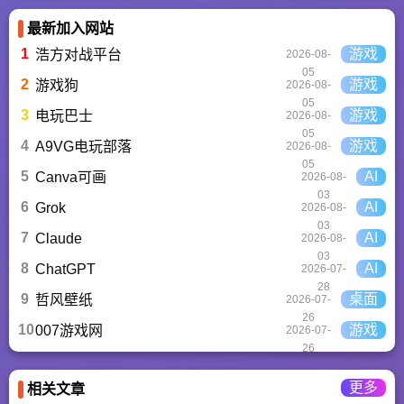
到20人，呼叫中心拥
有100个坐席。
最新加入网站
1
游戏
浩方对战平台
2026-08-
05
2
游戏
游戏狗
2026-08-
05
3
游戏
电玩巴士
2026-08-
05
4
游戏
A9VG电玩部落
2026-08-
05
5
AI
Canva可画
2026-08-
03
6
AI
Grok
2026-08-
03
7
AI
Claude
2026-08-
03
8
AI
ChatGPT‌
2026-07-
28
9
桌面
哲风壁纸
2026-07-
26
10
游戏
007游戏网
2026-07-
26
更多
相关文章