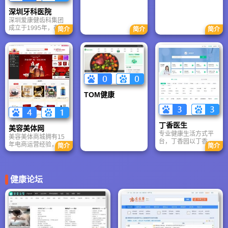
www.ziyimall.com成
美容医院，交通方
是我们搭建这个平台
南医院致力于为患者
立于2003年紫一保健
便，地理位置优渥
的更重要的目的。
提供国际领先的精准
深圳牙科医院
品商城，坐落于长沙
医疗方案。
深圳爱康健齿科集团
国家高新技术产业园
成立于1995年，在罗
简介
简介
简介
区，是一家专业从事
湖、福田、南山、龙
植物提取物、保健食
华设有多家门诊部。
品、药食同源食品、
汇聚北大华西专家，
艾草保健用品研究、
提供牙齿种植、矫
开发、生产、销售的
正、美白及修复等专
高新技术企业。
业服务。作为华为、
腾讯、比亚迪等企业
合作伙伴，爱康健倡
TOM健康
导一站式诊疗与网上
预约，致力于为深港
市民提供高品质口腔
健康解决方案。
丁香医生
美容美体网
专业健康生活方式平
美容美体商城拥有15
台，丁香园以丁香医
年电商运营经验，是
简介
简介
生品牌面向大众开展
中国领先的中高端美
健康科普与医疗服
容化妆品与保健品跨
务，主要提供在线问
境电商平台。汇聚
诊、健康科普、疾病
900+国际优质品牌，
健康论坛
自查等多元化服务。
上万种正品商品，服
丁香园是服务“专业医
务数十万高端用户。
生”的，而丁香医生是
独创“专业团队+在线
服务“普通大众”的。
交易”模式，获新浪、
搜狐等媒体权威报
道，致力打造跨境电