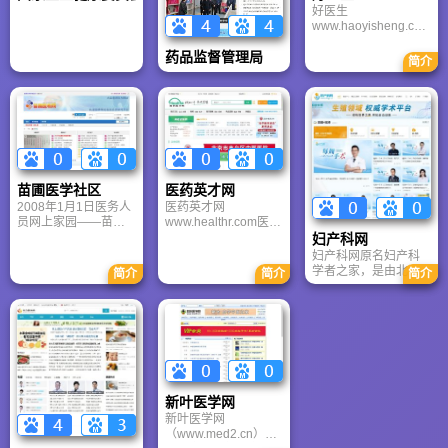
好医生
、产品供求 、技术项
医学科学技术决策论
www.haoyisheng.co
目 、医药站点 、医疗
证，中华医学会开展
m主要服务领域包括：
器械 、保健食品 、仪
专科医师的培训和考
药品监督管理局
教育培训、医学信息
器设备、中医药 、健
核；发现、推荐和培
简介
和信息技术以及其它
康家园 、百姓OTC 、
养优秀医学科技人
医学和信息技术相结
警示平台 、认证资讯
才；宣传、奖励医德
合的衍生服务，好医
、政策法规 、国际动
高尚、业务精良的医
生配合政府医改政
态、软件书籍、医药
务人员；承担政府委
策，积极参与流程再
人才、医药展会、医
托职能及承办委托任
造工作，提供以改变
药论文、医药论坛。
务；设立临床研究专
卫生指标为导向的解
项资金，提高临床科
决方案，好医生旗下
研水平。
苗圃医学社区
医药英才网
的“好医生医学教育中
心”是目前中国更大的
2008年1月1日医务人
医药英才网
继续医学教育机构，
员网上家园——苗圃
www.healthr.com医药
“好医生集团”旗下“好
医学网
英才网是国内更具权
妇产科网
医生网站”是卫生部、
（www.miaopu520.c
威性和专业性的分行
妇产科网原名妇产科
国家食品药品监督管
n）苗圃医学论坛
业招聘网站专为制药
学者之家，是由北京
简介
简介
简介
理局和教育部批准的
(bbs.miaolaoshi.com)
企业、医疗服务机
协和医院妇产科医师
非学历专业医学教育
由大苗老师创建成
构、医药设备、医药
创建的妇产科专业网
机构，是目前中文领
立，5年发展路，苗圃
流通领域等泛医药行
站，旨在为妇产科医
域更大的医学专业信
人脚踏实地，用真心
业企业以及医药从业
生、研究人员及相关
息服务网站。
换真心对待进入苗圃
人员提供招聘、求
从业者提供最新的行
的每一位会员，目前
职、人才测评、培训
业资讯、学术成果、
已经是执业医师考试
等服务的行业人才网
手术视频及继续教育
更具影响力和更受会
站，医药英才网是国
资源。
新叶医学网
员欢迎的执业医师考
内规模更大、更专业
试交流论坛，在考生
的医药行业人才招聘
新叶医学网
和广大医务人员中具
网站之一，医药英才
（www.med2.cn）是
有很好的评价和人
网拥有强大的专业人