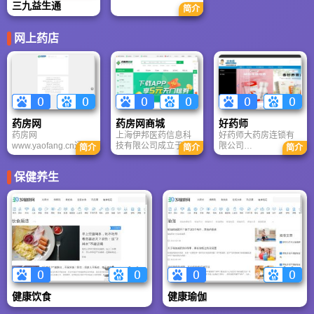
一家专业以提供各类
三九益生通
简介
气。
才数据库资源，日访
医学教学视频，新叶
问量高达百万，简历
医学网涵盖中医各
库日增近千份。
科、西医各科、药
网上药店
学、手术、护理、医
技、生命科学、临床
实践、经验讲座、民
间特种疗法教学视频
为主的学习网站
药房网
药房网商城
好药师
药房网
上海伊邦医药信息科
好药师大药房连锁有
www.yaofang.cn通过
技有限公司成立于
限公司
简介
简介
简介
搭建开放式的医药零
2007年2月，公司旗
www.qumaiyao.com​​
售电子商务平台为全
下主营业务网站药房
旗下好药师APP，好
保健养生
球网上购物人群提供
网商城
药师​​是九州通医药集
全面的（药品、保健
（www.yaofangwang.
团(股票代码：
品、美容护肤、减肥
com）致力于提供专
600998)又一电商品
瘦身、母婴用品、成
业药品导购服务的第
牌，是一款基于O2O
人用品、医疗器械
三方互联网药品交易
的健康服务类平台。
等）健康医药信息与
服务平台，已获得国
好药师​​通过整合供应
交易服务，药房网拥
家食品药品监督管理
商、零售终端与医疗
有自己专业的药品物
局颁发的互联网药品
机构等资源，广大市
流队伍。7000平米标
交易服务资格证书，
民提供优质药品导购
准化药品物流库房面
证书号国
积，100多名专业物流
A20110001。
人员。确保药品严格
健康饮食
健康瑜伽
的配送要求。药房网
网上专家医师队伍达