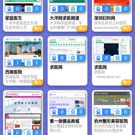
通过文字咨询、电话
药网站.
生、疾病检测、健康
录健康160，轻松预约
咨询等多种方式与医
评估等全方位健康管
专家号。
生进行一对一咨询。
理服务；爱康国宾在
有问必答网，您的家
全国开设多家体检中
家庭医生
大洋网求医频道
深圳妇科网
庭医生！
心，体检服务遍布全
广州市家庭医生在线
大洋网求医频道，专
深圳远东妇儿科医院
国四十多个城市，为
信息有限公司
业的健康门户网站，
www.woman91.com?
简介
简介
简介
数百家著名企业提供
www.familydoctor.co
提供全面、准确、专
?(Shenzhen Far-East
优质的健康管理服
m.cn是由《中国家庭
业的健康信息和医疗
Women & Children
务。
医生》杂志社、中山
信息服务，包括各种
Hospital)建院于2009
大学广州中大控股有
疾病专题、健康保健
年，由博爱集团历时5
限公司等投资设立，
信息，设男科、妇
年投入4亿巨资打造，
专门从事互联网健康
科、减肥、整形美
是目前国内更大的妇
信息服务和数字出版
容、不孕不育、无痛
女儿童主题医院。深
业务的企业，是一家
人流、皮肤病、甲
圳远东妇儿科医院??
求医网
求医网
以现代服务业为引
亢、植发、精神科等
全程导入国际JCI认证
西南医院
求医网
领、应用当代信息技
频道。并邀请权威专
管理标准，以私家健
（www.qiuyi.cn）创
西南医院（陆军军医
术的更新成果、紧握
家在线答疑，有问必
康管理会员制为服务
立于2000年，是北京
大学第一附属医院）
受众媒介消费脉搏的
答。
模式，致力于为客户
简介
简介
时代网创科技发展有
位于重庆沙坪坝，是
新媒体，在“家庭医生”
提供高品质医疗安全
限公司核心平台之
集医疗、教学、科研
的品牌下，开展互联
保障服务。
一，我们力求打造中
于一体的现代化三级
网、健康信息增值服
国更专业的医疗网
甲等医院。医院烧伤
务、健康管理服务三
站。求医网正在努力
科全国排名第一，拥
个领域的经营业务。
为患者提供方便、快
有达芬奇机器人等顶
家庭医生在线网站，
捷和专业的在线资讯
尖设备，提供专家挂
原名家庭医生医疗保
服务，同时建立海量
号预约、疑难重症诊
健网，创办于1998
紫一保健品商城
杭州整形美容医院
信息库为患者提供更
疗及军事医学救援服
年，是全国更具品牌
长沙麓园生物科技有
杭州时光医疗美容医
全面的医疗信息资
务。作为国家临床重
价值的健康网站之
限公司
院是杭州大型的专业
讯。帮助更多的患者
点专科建设单位，西
一。