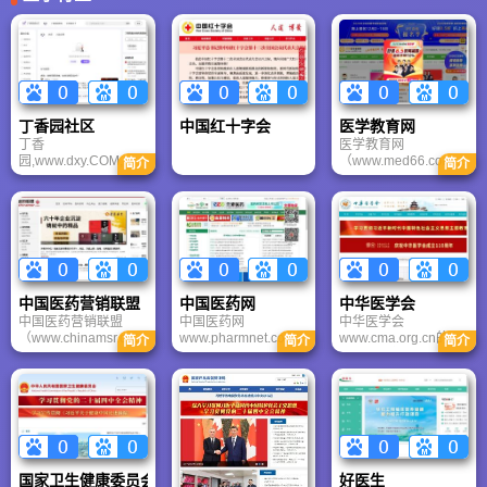
为用户提供24小时在线的家庭医生
四大板块的数十个频道，每天向网民
服务，帮助天下人都拥有自己的私人
提供大量权威、专业、科学的健康信
健康顾问。
息。家庭医生医疗服务类下设疾病、
症状、医院、科室、医生、药品等具
有查询功能的六大专业数据库。
丁香园社区
中国红十字会
医学教育网
丁香
医学教育网
园,www.dxy.COM,生
（www.med66.com）
简介
简介
物医药科技网成立于
成立于2005年1月，
2000年7月23日，自
是国内目前超大型医
创办以来一直致力于
学远程教育基地。医
为广大医药生命科学
学教育网是正保教育
专业人士提供专业交
集团旗下的一家大型
流平台。丁香园专业
医学教育网站。
精神和深厚积累，专
业交流不断深入和发
中国医药营销联盟
中国医药网
中华医学会
展，丁香园已从更初
中国医药营销联盟
中国医药网
中华医学会
每天只有数人查看的
（www.chinamsr.com
www.pharmnet.com.c
www.cma.org.cn的主
留言板逐步发展壮大
简介
简介
简介
）成立于2003年3月9
n提供实用的（商业、
要业务包括：开展医
成为国内规模更大、
日。中国医药营销联
专业）信息发布、交
学学术交流；编辑出
更受专业人士喜爱的
盟是国内知名度和影
流及检索平台，中国
版123种医学、科普等
医药行业网络传媒平
响力更大的医药在线
医药网提供健康信息
各类期刊及100余种音
台。
组织。中国医药营销
和基础医药知识，并
像出版物，中华医学
联盟首创基于互联网
就某些产品质量作出
会开展继续医学教
的医药云服务，为百
警示，中国医药网医
育；开展国际间学术
万医药人提供全方位
药招商 、医药资讯 、
交流；开展医学科技
国家卫生健康委员会
好医生
服务！
产品大全 、企业大全
项目的评价、评审和