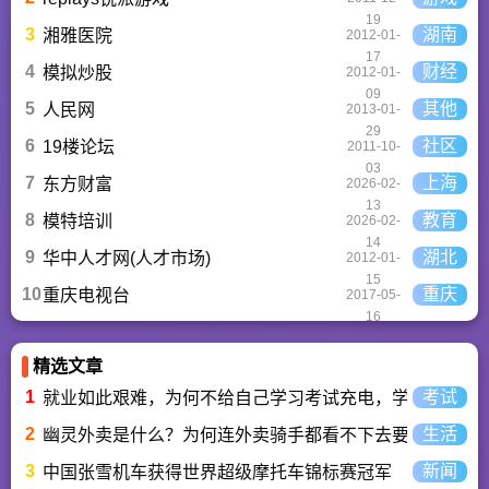
19
3
湖南
湘雅医院
2012-01-
17
4
财经
模拟炒股
2012-01-
09
5
其他
人民网
2013-01-
29
6
社区
19楼论坛
2011-10-
03
7
上海
东方财富
2026-02-
13
8
教育
模特培训
2026-02-
14
9
湖北
华中人才网(人才市场)
2012-01-
15
10
重庆
重庆电视台
2017-05-
16
精选文章
1
考试
就业如此艰难，为何不给自己学习考试充电，学一技之长
2
生活
幽灵外卖是什么？为何连外卖骑手都看不下去要举报？
3
新闻
中国张雪机车获得世界超级摩托车锦标赛冠军