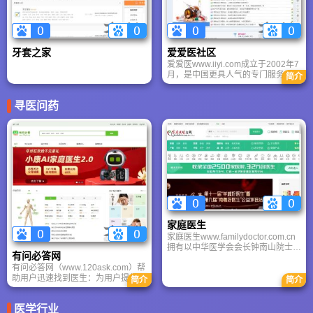
商高端领域NO.1。
牙套之家
爱爱医社区
爱爱医www.iiyi.com成立于2002年7
月，是中国更具人气的专门服务于医
简介
务人员的医学专业网站。爱爱医网站
以提升医生专业水平,缓解医生工作
寻医问药
高压为使命。爱爱医网站成立近九
年，汇聚超过150万医务工作者，每
月新增会员3.6万，页面浏览总量超
过25亿次，更高日同时在线26000
人。
家庭医生
家庭医生www.familydoctor.com.cn
拥有以中华医学会会长钟南山院士，
有问必答网
以及钟世镇、曾益新、庄辉、陈君
有问必答网（www.120ask.com）帮
石、高润霖、侯凡凡、姚开泰8位院
助用户迅速找到医生：为用户提供更
士和邓铁涛国医大师等为首，家庭医
简介
简介
全面，更及时，更优惠，更准确的健
生在线网站贴近网民需求，突出服务
康医疗信息。有问必答网 提升医生
性和互动性。现设有大众保健类、医
医学行业
专业水平和收益：整合闲置医疗资源
疗服务类、常见疾病类、健康互动类