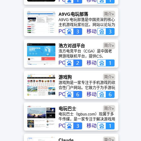
盖动漫、风景、赛博朋克等多元风
格。支持动态壁纸与头像制作，国
内访问极速，是美化桌面的首选平
A9VG电玩部落
简介»
台。
A9VG 电玩部落是中国资深的核心
主机游戏玩家社区。网站以论坛为
核心，提供全面的主机游戏资讯、
PC
移动
攻略和资料库，覆盖
PlayStation、Xbox、Switch 等全
平台。凭借其深厚的历史积淀和活
浩方对战平台
简介»
跃的用户群体，A9VG 成为硬核玩
浩方电竞平台（CGA）是中国老
家交流心得、分享攻略的首选平台
牌游戏联机平台，提供CS、
之一。
War3、星际争霸等经典游戏的稳
PC
移动
定联机服务。重温DOTA1的激情
岁月，找回当年的战友。同时提供
最新CGA电竞赛事资讯及热门页
游戏狗
简介»
游入口，致敬中国电竞的黄金时
游戏狗是一家专注于手机游戏的综
代。
合性门户网站。它致力于为手游玩
家提供最新、最全的游戏资讯、攻
PC
移动
略、评测及视频等内容，是国内较
早一批专注于移动游戏领域的垂直
媒体。
电玩巴士
简介»
电玩巴士（tgbus.com）现属于多
牛传媒，是一家专注于解决游戏用
户需求的综合性游戏门户网站，电
PC
移动
玩巴士是一个全面的综合性游戏门
户，专注于为全球玩家提供主机、
PC及移动端游戏的全方位资讯。
Claude
简介»