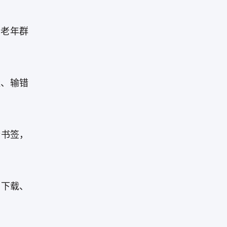
中老年群
址、输错
个书签，
导下载、