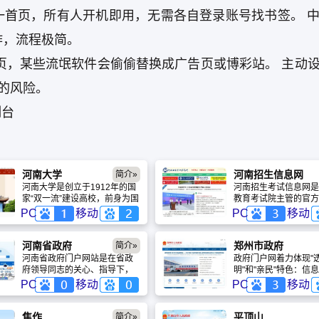
一首页，所有人开机即用，无需各自登录账号找书签。 
作，流程极简。
页，某些流氓软件会偷偷替换成广告页或博彩站。 主动
的风险。
制台
河南大学
河南招生信息网
简介»
河南大学是创立于1912年的国
河南招生考试信息网是
家“双一流”建设高校，前身为国
教育考试院主管的官方
立河南大学。学校实施郑州开
台，提供高考、考研、
PC
移动
PC
移动
封双城战略，拥有四校区及5个
全类招考资讯。网站涵
全国重点实验室，15个学科进
名、查询、指导全流程
入ESI全球前1%。作为百年名
阳光工程，确保信息及
河南省政府
郑州市政府
简介»
校，河大正全力打造中国特
确，是考生获取政策、
河南省政府门户网站是在省政
政府门户网着力体现"
色、世界一流、中原风格的研
学梦想的首选渠道。
府领导同志的关心、指导下，
明"和"亲民"特色：信息
究型综合大学。
由河南省人民政府办公厅主
您第一时间发布政府重
PC
移动
PC
移动
办，河南日报报业集团协作建
和市政府规章、规范性
设而成的。河南省政府门户网
权威信息；网上办事-
站作为河南省电子政务建设的
企业提供办事指南和相
焦作
平顶山
简介»