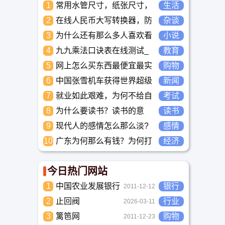
1
常用水管尺寸，纸张尺寸，
生活
相片尺寸，数据接口对照，
2
在线人民币大写转换器，防
杂谈
国标鞋码与脚长对照，衣服
止数字被篡改
3
尺寸型号对照表一次性列出
为什么还有那么多人喜欢看
小说
来。
小说？小说到底有什么魅力
4
九九乘法口诀表在线测试_
教育
长盛不衰？
高清完整版下载_小学数学
5
网上怎么买东西最便宜最实
购物
口算练习
惠?
6
中国张雪机车获得世界超级
新闻
摩托车锦标赛冠军
7
就业如此艰难，为何不给自
考试
己学习考试充电，学一技之
8
为什么要读书？读书的意
读书
长，胜过万贯家财
义？怎么教育孩子读书？
9
现代人的感情怎么那么淡?
感情
未来又应该如何面对这人情
10
广东为何那么有钱？为何打
经济
淡如水的局面呢
工都到广东去，广东连续37
年全国各省GDP第一。
今日热门网站
1
中国农业发展银行
银行
2011-12-12
2
止回阀
行业
2026-03-11
3
篱笆网
购物
2011-12-23