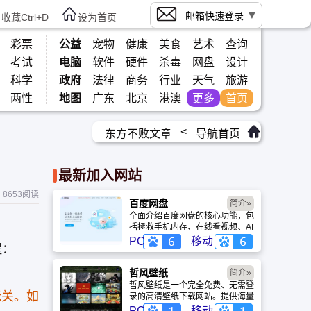
邮箱快速登录
收藏Ctrl+D
设为首页
彩票
公益
宠物
健康
美食
艺术
查询
考试
电脑
软件
硬件
杀毒
网盘
设计
科学
政府
法律
商务
行业
天气
旅游
两性
地图
广东
北京
港澳
更多
首页
<
东方不败文章
导航首页
最新加入网站
8653阅读
百度网盘
简介»
全面介绍百度网盘的核心功能，包
括拯救手机内存、在线看视频、AI
智能做笔记与总结长文。详细解答
PC
移动
程：
数据安全性及服务器备份机制，带
你了解GenFlow AI智能体如何帮
你高效办公与学习。
哲风壁纸
简介»
哲风壁纸是一个完全免费、无需登
无关。如
录的高清壁纸下载网站。提供海量
4K、8K超清电脑与手机壁纸，涵
PC
移动