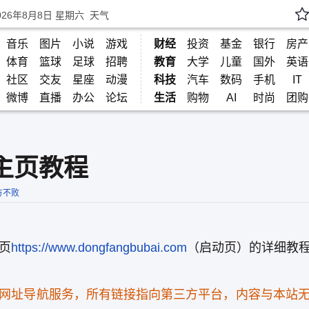
026年8月8日 星期六
天气
音乐
图片
小说
游戏
财经
投资
基金
银行
房产
体育
篮球
足球
招聘
教育
大学
儿童
国外
英语
社区
交友
星座
动漫
科技
汽车
数码
手机
IT
微博
直播
办公
论坛
生活
购物
AI
时尚
团购
主页教程
方不败
首页
https://www.dongfangbubai.com
（启动页）的详细教
站为网址导航服务，所有链接指向第三方平台，内容与本站