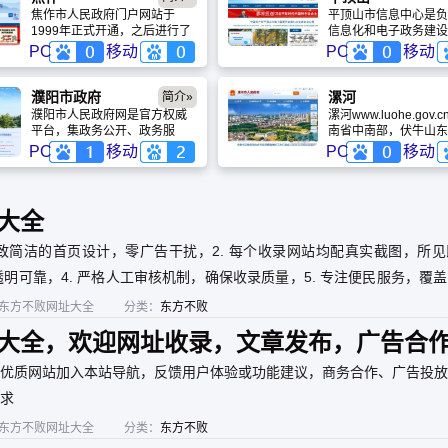
重要组成部分，是政府面向社
查询等一体化服务；
焦作市人民政府门户网站于
平顶山市信息中心是负
会的窗口，是公众与政府交流
1999年正式开通，之后进行了
信息化和电子政务建设
互动的渠道，对于促进政务公
多次改版。目前焦作市人民政
职能部门。其主要职责
PC
移动
PC
移动
开、推进依法行政、接受公众
府网站是焦作市人民政府在国
责建设、管理市政府网
监督、改进行政管理、全面履
际互联网上建立的政府综合门
解全市经济运行状况和
行政府职能具有重要意义。
户网站，是焦作市各部门在互
求，组织、协调市直有
濮阳市政府
漯河
简介»
联网上发布政务信息，向市民
局、县（市）区政府、
濮阳市人民政府网是官方权威
漯河www.luohe.gov
提供相关服务信息的总平台，
业和重点项目的经济信
平台，集政务公开、政务服
南省中南部，伏牛山东
是与公众联络和交流的总窗
网；负责采集、筛选国
务、政民互动于一体。提供社
与淮北平原交错地带。
PC
移动
PC
移动
口。
价值的经济信息。
保医保、企业开办等高频事项
一个历史悠久、文化灿
办理及政策解读，是市民获取
老城市。漯河是一个区
权威信息、办事咨询、参与社
越、交通发达的枢纽城
会治理的“一站式”数字窗口。
河是一个特色鲜明、享
大全
的食品名城。漯河食品
导产业特色明显，培育
极致简洁的首页设计，零广告干扰，2. 每个收录网站均配真实截图，所
洲最大的肉类加工企业
团、全国著名的方便面
透明可靠，4. 严格人工审核机制，确保收录质量，5. 专注便民服务，覆
业南街村集团、全国首
东方不败网址大全
分类：
东方不败
糖饮料生产企业乐天澳
团等一批知名食品企业
大全，欢迎网址收录，文章发布，广告合
优质网站加入本站导航，反馈用户体验或功能建议，商务合作、广告投放
求
东方不败网址大全
分类：
东方不败