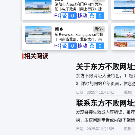
力争到本世纪中叶建成世界一
洛阳市人民政府门户网作为洛
流综合性研究型大学。悠久历
阳市电子政务（网上行政）建
史铸就郑大特色文化。
设的重要组成部分，是政府信
PC
移动
息公开的法定载体，是政府面
向社会服务的平台，是公众与
政府交流互动的桥梁，是宣传
新乡
简介»
洛阳的主要窗口，对于促进政
新乡www.xinxiang.gov.cn市位
府信息公开、推进依法行政、
于河南省北部，北依太行，南
接受公众监督、改进行政管
临黄河，紧邻省会郑州，是中
PC
移动
理、全面履行政府职能和建设
原城市群及“十字”核心区重要城
阳光政府具有重要意义。
市之一。新乡是中华民族古代
相关阅读
文明发祥地之一，隋开皇六年
始置新乡县，至今已有1400多
关于东方不败网址
年历史。对外开放成效显著。
先后获得中国最佳商业城市、
东方不败网址大全特色，1. 
外商眼中河南最佳投资城市、
中部最佳投资城市、世界投资
3. 详尽的网站介绍页面，信息
中国中小魅力城市等荣誉称
景
号，美国沃尔玛、百威啤酒、
日期：2025年12月14日
来源：
新加坡丰隆、澳门宝龙、上海
联系东方不败网址
宝钢、娃哈哈等一大批国内外
知名企业落户新乡。
权申诉
发现链接失效或内容错误，推荐
换，版权问题申诉或内容下架请
日期：2025年12月15日
来源：