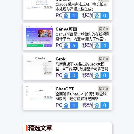
Claude采用宪法式AI，擅长长文
本处理与严谨文档生成；
ChatGPT基于RLHF，在复杂推
PC
移动
理、代码与快速迭代上占优。两者
定位不同，各有千秋。
Canva可画
简介»
Canva可画是全球领先的在线视觉
设计平台，内置AI“魔力工作室”，
提供海量正版模板与素材。无论是
PC
移动
自媒体封面、企业海报还是PPT，
零基础用户也能轻松实现专业级创
作，让设计触手可及。
Grok
简介»
马斯克旗下xAI推出的Grok大模
型，X平台实时数据整合与多智能
体协作的核心优势。针对其中文能
PC
移动
力、隐私安全及幻觉问题等高频疑
问进行客观解答，提供AI选型参
考。
ChatGPT‌
简介»
全面解析ChatGPT如何引爆全球
AI浪潮！通俗讲解神经网络、
Transformer与RLHF核心技术，
PC
移动
带您轻松看懂大语言模型如何重塑
未来。
精选文章