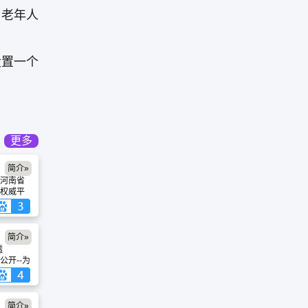
中老年人
设置一个
更多
简介»
河南省
权威平
自考等
盖报
，实施
时准
简介»
实现升
透
公开--为
大决策
文件及
-为市民、
关信息
简介»