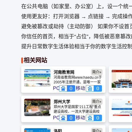
在公共电脑（如家里、办公室）上，设一个统
使用更友好：打开浏览器 → 点链接 → 完成操
避免被篡改或劫持（主动防御） 如果你不设首
你信任的首页，相当于“占位”，降低被恶意篡改
提升日常数字生活体验相当于你的数字生活控
相关网站
河南教育网
简介»
河南省教育网www.haedu.cn于
2005年注册开通，是唯一一家
由河南省教育厅主管，信息中
PC
移动
心主办且负责日常运营事务的
官方教育门户网站。并与河南
省教育厅网站有机结合，优势
郑州大学
简介»
互补。除信息发布、资源服务
郑州大学是国家“211工程”重点
之外 ，网站还参与省教育厅内
建设高校、一流大学建设高校
部资料的编印、省政府网站教
和“部省合建”高校。站在新的历
PC
移动
育栏目的内容及技术保障等工
史起点上，学校确立了综合性
作。
研究型的办学定位，提出了一
流大学建设“三步走”发展战略，
洛阳
简介»