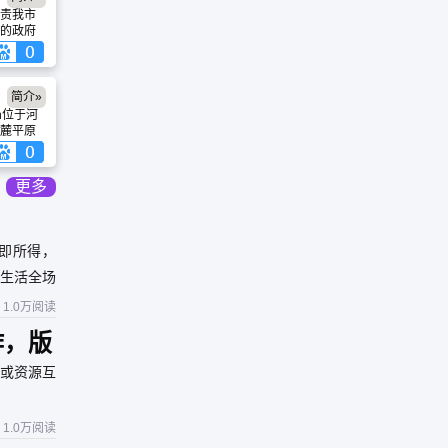
责我市
的政府
是：负
站；了
信息需
关委办
简介»
优势企
.cn位于河
息的上
麓平原
内外有
漯河是
烂的古
位优
更多
市。漯
誉四方
加工主
出了亚
见即所得，
双汇集
生产企
盖生活全场
家葡萄
的利集
1.0万阅读
。
作，版
或资源互
1.0万阅读