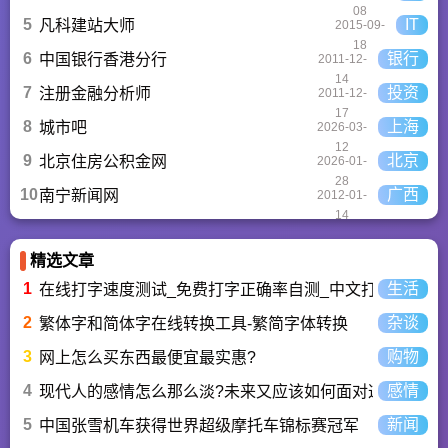
08
5
IT
凡科建站大师
2015-09-
18
6
银行
中国银行香港分行
2011-12-
14
7
投资
注册金融分析师
2011-12-
17
8
上海
城市吧
2026-03-
12
9
北京
北京住房公积金网
2026-01-
28
10
广西
南宁新闻网
2012-01-
14
精选文章
1
生活
在线打字速度测试_免费打字正确率自测_中文打字水平测
2
杂谈
繁体字和简体字在线转换工具-繁简字体转换
3
购物
网上怎么买东西最便宜最实惠?
4
感情
现代人的感情怎么那么淡?未来又应该如何面对这人情淡
5
新闻
中国张雪机车获得世界超级摩托车锦标赛冠军