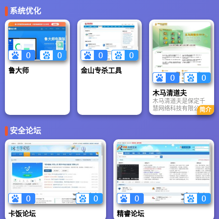
下载，更新杀毒软件
系统优化
永久免费下载，金山
安全套装2012免费下
载，可牛免费杀毒免
费下载等系列产品的
免费下载和全面的用
户服务。
鲁大师
金山专杀工具
木马清道夫
木马清道夫是保定千
慧网络科技有限公司
简介
产品是第四代 FCS
(Fast Control Stream)
安全论坛
高速控制流扫描引
擎，准确率更高，速
度提升1倍占用资源更
少，甚至扫描时不影
响您的其他工作内核
级木马强杀技术,采用
多种底层技术。
卡饭论坛
精睿论坛