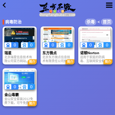
×
病毒防治
杀毒
<
首页
瑞星
东方微点
诺顿Norton
北京瑞星信息技术有
北京东方微点信息技
适用于家庭的防病
限公司官方网站，提
术有限责任公司有主
毒、互联网安全和反
简介
简介
简介
供更新病毒与安全资
要从事研究、开发、
间谍软件产品。 帮助
讯，流行病毒专杀工
制作及销售信息安全
企业管理 IT 风险，同
具下载，在线杀毒，
产品。一支专注于信
时更大限度提高 IT 性
瑞星杀毒软件。
息安全产品的研发和
能的解决方案。 下载
销售的优秀团队，不
我们快速、高性能软
仅具备较强的产品开
件的免费试用版。
发能力和市场推广能
力，同时具有先进的
金山毒霸
经营管理理念，是一
金山安全套装2012免
支充满朝气的年轻队
费下载，可牛免费杀
伍。
简介
毒免费下载，金山安
全中心提供金山免费
杀毒软件更新版免费