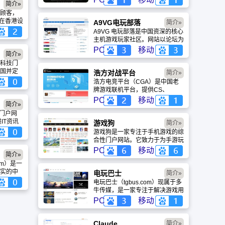
简介»
盖动漫、风景、赛博朋克等多元风
顾客，
格。支持动态壁纸与头像制作，国
9年在香港设
内访问极速，是美化桌面的首选平
A9VG电玩部落
简介»
年成立了
台。
A9VG 电玩部落是中国资深的核心
，并于
主机游戏玩家社区。网站以论坛为
处。全
核心，提供全面的主机游戏资讯、
PC
移动
（北
简介»
攻略和资料库，覆盖
8年正式
科技门
PlayStation、Xbox、Switch 等全
展，
国并定
平台。凭借其深厚的历史积淀和活
浩方对战平台
简介»
的业务不断
互动门户，
跃的用户群体，A9VG 成为硬核玩
浩方电竞平台（CGA）是中国老
大。
商业价
家交流心得、分享攻略的首选平台
牌游戏联机平台，提供CS、
0年先后在上
关村在线是
之一。
War3、星际争霸等经典游戏的稳
PC
移动
。
为一体
简介»
定联机服务。重温DOTA1的激情
国哥伦
T门户网
岁月，找回当年的战友。同时提供
公司在
IT资讯
最新CGA电竞赛事资讯及热门页
游戏狗
简介»
手机,数码
游入口，致敬中国电竞的黄金时
游戏狗是一家专注于手机游戏的综
代。
合性门户网站。它致力于为手游玩
家提供最新、最全的游戏资讯、攻
PC
移动
简介»
略、评测及视频等内容，是国内较
om）是一
早一批专注于移动游戏领域的垂直
实的中
媒体。
电玩巴士
简介»
关注中
电玩巴士（tgbus.com）现属于多
、新品
牛传媒，是一家专注于解决游戏用
数据的
户需求的综合性游戏门户网站，电
PC
移动
使用。
玩巴士是一个全面的综合性游戏门
户，专注于为全球玩家提供主机、
PC及移动端游戏的全方位资讯。
Claude
简介»