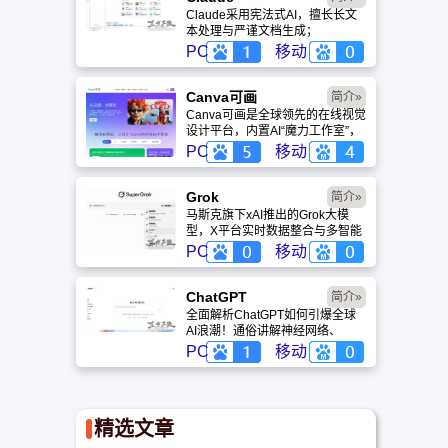
Claude采用宪法式AI，擅长长文
本处理与严谨文档生成；
ChatGPT基于RLHF，在复杂推
PC
移动
理、代码与快速迭代上占优。两者
定位不同，各有千秋。
Canva可画
简介»
Canva可画是全球领先的在线视觉
设计平台，内置AI“魔力工作室”，
提供海量正版模板与素材。无论是
PC
移动
自媒体封面、企业海报还是PPT，
零基础用户也能轻松实现专业级创
作，让设计触手可及。
Grok
简介»
马斯克旗下xAI推出的Grok大模
型，X平台实时数据整合与多智能
体协作的核心优势。针对其中文能
PC
移动
力、隐私安全及幻觉问题等高频疑
问进行客观解答，提供AI选型参
考。
ChatGPT‌
简介»
全面解析ChatGPT如何引爆全球
AI浪潮！通俗讲解神经网络、
Transformer与RLHF核心技术，
PC
移动
带您轻松看懂大语言模型如何重塑
未来。
精选文章