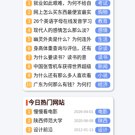
1
就业如此艰难，为何不给自
考试
己学习考试充电，学一技之
2
网上怎么买东西最便宜最实
购物
长，胜过万贯家财
惠?
3
26个英语字母在线发音学习
教育
_儿童英语启蒙大全
4
现代人的感情怎么那么淡?
感情
未来又应该如何面对这人情
5
幽灵外卖是什么？为何连外
生活
淡如水的局面呢
卖骑手都看不下去要举报？
6
身高体重查询与评估，还有
杂谈
儿童身高体重标准平均值表
7
为什么要读书？读书的意
读书
与全国各省身高体重平均值
义？怎么教育孩子读书？
8
表
中国张雪机车获得世界超级
新闻
摩托车锦标赛冠军
9
为什么还有那么多人喜欢看
小说
小说？小说到底有什么魅力
10
广东为何那么有钱？为何打
经济
长盛不衰？
工都到广东去，广东连续37
年全国各省GDP第一。
今日热门网站
1
慢慢看电影
电影
2026-04-01
2
陕西师范大学
陕西
2020-06-09
3
设计前沿
设计
2012-01-13