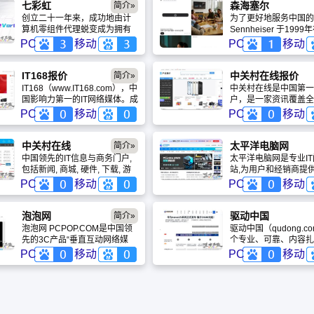
七彩虹
森海塞尔
简介»
创立二十一年来，成功地由计
为了更好地服务中国的
算机零组件代理蜕变成为拥有
Sennheiser 于199
自主研发、自主生产、自主品
立了代表处，于2005
PC
移动
PC
移动
牌、自主销售为一体的完整产
森海塞尔香港有限公司
业链企业。
同年在北京设立了代表
资子公司森海塞尔电子
IT168报价
中关村在线报价
简介»
京）有限公司也于200
IT168（www.IT168.com），中
中关村在线是中国第一
成立。经过这些年的发
国影响力第一的IT网络媒体。成
户，是一家资讯覆盖全
Sennheiser 在中国
立于1999年，迄今已有十年历
位于销售促进型的IT
PC
移动
PC
移动
扩展，队伍也在不断壮
史，是国内唯一针对用户购买
被认为是大中华区最具
Sennheiser 于201
行为整合网络多种资源，内容
值的IT专业门户。中
海和广州开设了办公室
强调专业性及从用户需求出
集产品数据、互动行销
中关村在线
太平洋电脑网
简介»
发，形成从舆论引导到用户口
的复合型媒体，也是美
中国领先的IT信息与商务门户,
太平洋电脑网是专业I
碑运营、从品牌产品渗透到交
比亚广播集团互动媒体
包括新闻, 商城, 硬件, 下载, 游
站,为用户和经销商提供
易促进的有效网络传播媒体。
中国区的旗舰媒体。
戏, 手机, 评测等40个大型频
和行情报价,涉及电脑,
PC
移动
PC
移动
道，每天发布大量各类产品促
产品,软件等.
销信息及文章专题，是IT行业的
厂商, 经销商, IT产品, 解决方案
泡泡网
驱动中国
简介»
的提供场所。
泡泡网 PCPOP.COM是中国领
驱动中国（qudong.c
先的3C产品“垂直互动网络媒
个专业、可靠、内容扎
体”，自2000年商业化运营以来
文科技媒体平台，适合
PC
移动
PC
移动
始终致力于客户服务的价值创
国及全球科技产业动态
造与资讯传播。
发布、技术趋势和市场
读者、从业者或投资者