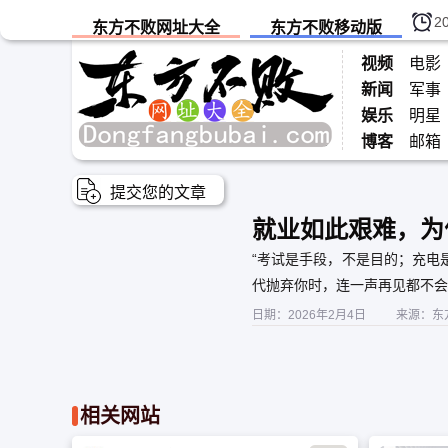
2
东方不败网址大全
东方不败移动版
视频
电影
新闻
军事
娱乐
明星
博客
邮箱
提交您的文章
就业如此艰难，为
贯家财
“考试是手段，不是目的；充电
代抛弃你时，连一声再见都不会
日期：2026年2月4日
来源：东
相关网站