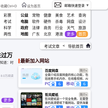
邮箱快速登录
收藏Ctrl+D
设为首页
彩票
公益
宠物
健康
美食
艺术
查询
考试
电脑
软件
硬件
杀毒
网盘
设计
科学
政府
法律
商务
行业
天气
旅游
两性
地图
广东
北京
港澳
更多
首页
<
考试文章
导航首页
胜过万
最新加入网站
们知道：时
百度网盘
简介»
全面介绍百度网盘的核心功能，包
8.0万阅读
括拯救手机内存、在线看视频、AI
智能做笔记与总结长文。详细解答
PC
移动
数据安全性及服务器备份机制，带
你了解GenFlow AI智能体如何帮
你高效办公与学习。
哲风壁纸
简介»
哲风壁纸是一个完全免费、无需登
更多
录的高清壁纸下载网站。提供海量
4K、8K超清电脑与手机壁纸，涵
PC
移动