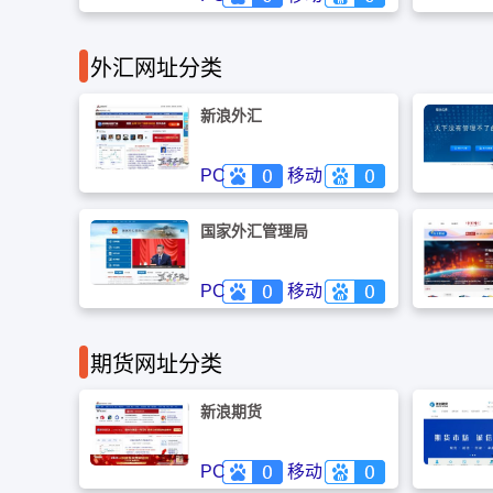
金融认证中心是经中国人民银行
道；是中国人民银行和国家外汇
和国家信息安全管理机构批准成
管理局授权公布金融统计资料的
立的国家级权威的安全认证机
惟一媒体，银监会、证监会、保
构，重要的国家金融信息安全基
外汇网址分类
监会指定的重要信息披露媒体。
础设施之一。中国金融认证中心
作为国内一流水平的电子认证服
务机构和信息安全综合解决方案
新浪外汇
提供商，将竭诚服务广大客户，
用专业化水平推动信息安全事
业，促进网络应用繁荣发展。
PC
移动
国家外汇管理局
PC
移动
期货网址分类
新浪期货
PC
移动