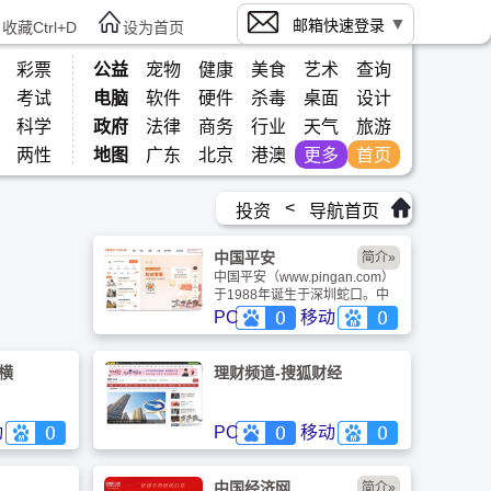
邮箱快速登录
收藏Ctrl+D
设为首页
彩票
公益
宠物
健康
美食
艺术
查询
考试
电脑
软件
硬件
杀毒
桌面
设计
科学
政府
法律
商务
行业
天气
旅游
两性
地图
广东
北京
港澳
更多
首页
<
投资
导航首页
中国平安
简介»
中国平安（www.pingan.com）
于1988年诞生于深圳蛇口。中
国平安股份有限公司是中国第一
PC
移动
家以保险为核心的，融证券、信
托、银行、资产管理、企业年金
等多元金融业务为一体的紧密、
横
理财频道-搜狐财经
高效、多元的综合金融服务集
团。
动
PC
移动
中国经济网
简介»