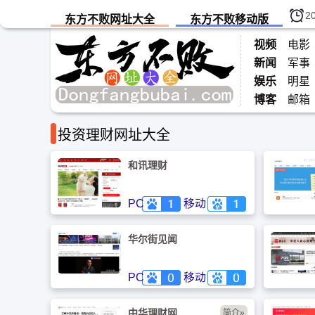
2
东方不败网址大全
东方不败移动版
视频
电影
新闻
军事
娱乐
明星
博客
邮箱
投资理财网址大全
和讯理财
PC
移动
华尔街见闻
PC
移动
中华理财网
简介»