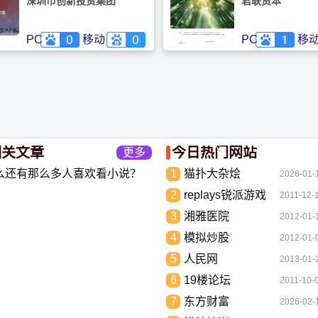
深圳市创新投资集团
君联资本
PC
移动
PC
移
相关文章
今日热门网站
更多
么还有那么多人喜欢看小说？
1
猫扑大杂烩
2026-01-
到底有什么魅力长盛不衰？
2
replays锐派游戏
2011-12-
3
湘雅医院
2012-01-
4
模拟炒股
2012-01-
5
人民网
2013-01-
6
19楼论坛
2011-10-
7
东方财富
2026-02-