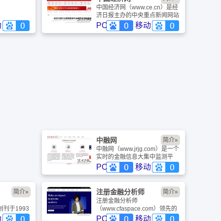
中国经济网（www.ce.cn）是经
济日报主办的中央重点新闻网站
和国家经济门户网站，以经济报
动
PC
移动
道、资讯传播和经济服务为主要
发展方向，致力于打造更具权威
性的财经网站和更有影响力的互
动平台。中国经济网是国家重点
新闻网站中唯一以经济报道为中
心的综合新闻网站，每日采写大
量经济新闻，同时整合国内主要
媒体经济新闻及信息，为政府部
门、企业决策提供权威的参考依
据；为所有关注经济生活的网络
读者提供丰富及时的经济新闻。
中融网
简介»
中融网（www.jrjg.com）是一个
实时的金融信息大集中监测平
台；中融网是一个全面的金融业
PC
移动
务和金融机构大集中的平台；中
融网的信息来源广泛、各领域均
有金融专家指导。
注册金融分析师
简介»
简介»
注册金融分析师
）创刊于1993
（www.cfaspace.com）领先的
是中国人民
CFA注册金融分析师专业门户网
动
PC
移动