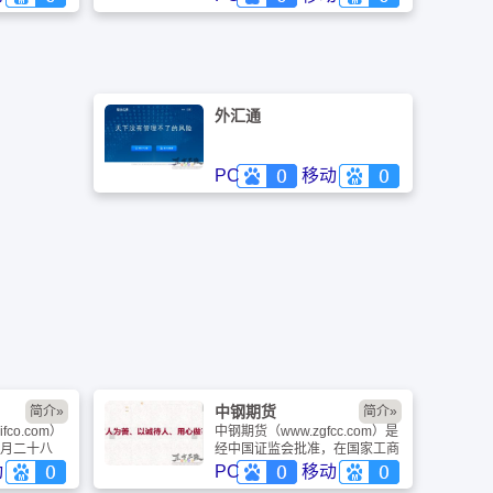
日起，《金
站，致力于“凝聚CFA资源，推
“面向国内
动CFA职业发展”。注册金融分
界。
析师以提供CFA考试咨询、CFA
报名、CFA培训为纲，以交流为
目的。注册金融分析师打造世界
一流的投资专业门户网站。
外汇通
PC
移动
中钢期货
简介»
简介»
fco.com）
中钢期货（www.zgfcc.com）是
月二十八
经中国证监会批准，在国家工商
批准、国家
局注册登记的专业期货公司。中
动
PC
移动
的独立法人
钢期货的前身中钢集团期货贸易