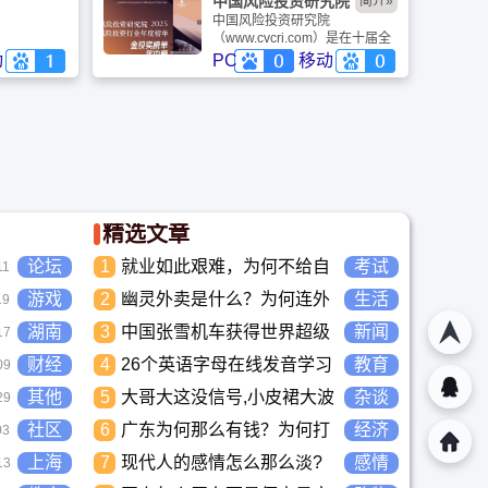
中国风险投资研究院
简介»
中国风险投资研究院
（www.cvcri.com）是在十届全
国人大副委员长、成思危先生的
动
PC
移动
积极推动及香港理工大学前校长
潘宗光先生的大力支持下，于
2003年7月正式成立的政策研究
咨询智囊机构。致力于中国风险
投资事业理论和实务的研究，中
国风险投资研究院举办中国风险
投资论坛、开展风投资理论和实
务性课题研究、举办风险投资短
期培训、提供管理咨询等活动，
精选文章
促进香港、内地及中外风险投资
界政策制定者、理论界与实务界
论坛
1
就业如此艰难，为何不给自
之间的交流与合作，以推动中国
考试
11
风投业和高科技产业的发展。
己学习考试充电，学一技之
游戏
2
幽灵外卖是什么？为何连外
生活
19
长，胜过万贯家财
卖骑手都看不下去要举报？
湖南
3
中国张雪机车获得世界超级
新闻
17
摩托车锦标赛冠军
财经
4
26个英语字母在线发音学习
教育
09
_儿童英语启蒙大全
其他
5
大哥大这没信号,小皮裙大波
杂谈
29
浪，梁朝伟这是什么歌曲？
社区
6
广东为何那么有钱？为何打
经济
03
工都到广东去，广东连续37
上海
7
现代人的感情怎么那么淡?
感情
13
年全国各省GDP第一。
未来又应该如何面对这人情