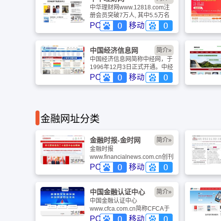
中华理财网www.12818.com注
册会员突破7万人, 其中5.5万名
网友进行了网络理财体检，客户
PC
移动
资产总计547亿元,500万元资产
以上的客户达到1720人。中华
理财网是一家科技创新型现代金
中国经济信息网
简介»
融理财服务机构，将网络软件技
中国经济信息网简称中经网，于
术与传统的金融理财服务创新性
1996年12月3日正式开通。中经
结合，中华理财网研发出国内首
网通过与多个互联网运营商的宽
PC
移动
个家庭网络理财体检软件系统，
带连接，以及与卫星通信公司的
已获得软件著作权证书、软件产
专线连接，为信息内容分发和互
品登记证书、并已申报国家发明
联网接入等各类网络应用提供了
专利。
坚实的基础。中经网日更新量达
200万汉字和500兆的视频节
金融网址分类
目，是互联网上更大的中文经济
信息库，是描述和研究中国经济
的权威网站。
金融时报-金时网
简介»
金融时报
www.financialnews.com.cn创刊
于1987年5月1日，金融时报是
PC
移动
中国改革开放后第一个以股份制
形式创办的新闻媒体。中国改革
开放的总设计师邓小平同志亲笔
中国金融认证中心
简介»
题写报名。金融时报是以金融为
中国金融认证中心
特色的综合类财经报纸，是党和
www.cfca.com.cn简称CFCA于
国家在金融领域的重要舆论阵地
2000年6月29日挂牌成立，中国
PC
移动
和传播金融政策和信息的主渠