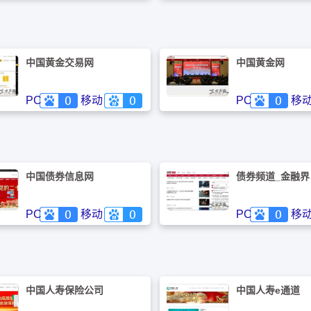
公司。上海中期是上
所（会员号008）
易所（会员号0135
品交易所（会员号01
国金融期货交易所（
0202）的正式会员 
中国黄金交易网
中国黄金网
PC
移动
PC
移
中国债券信息网
债券频道_金融界
PC
移动
PC
移
中国人寿保险公司
中国人寿e通道