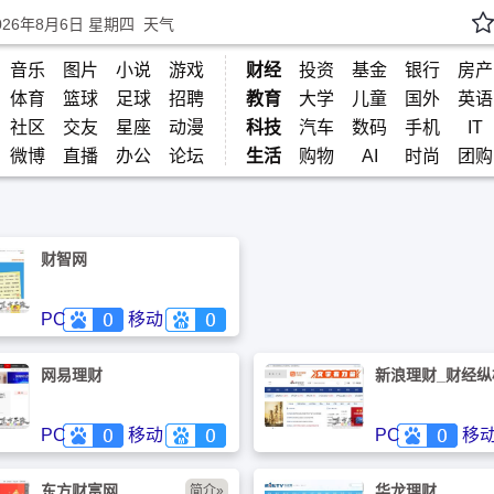
026年8月6日 星期四
天气
音乐
图片
小说
游戏
财经
投资
基金
银行
房产
体育
篮球
足球
招聘
教育
大学
儿童
国外
英语
社区
交友
星座
动漫
科技
汽车
数码
手机
IT
微博
直播
办公
论坛
生活
购物
AI
时尚
团购
财智网
PC
移动
网易理财
新浪理财_财经纵
PC
移动
PC
移
东方财富网
华龙理财
简介»