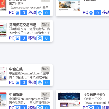
东方财富网
（www.eastmoney.com）是中
国更具影响力的互联网财经媒
PC
移动
PC
移
体，提供全方位的综合财经新闻
和金融市场资讯。东方财富网覆
盖股票、财经、证券、金融、港
郑州棉花交易市场
简介»
股、行情、基金、债券、期货、
郑州棉花交易市场是河南省、商
外汇、保险、银行、博客、股
务厅批文的市场，注册资金五千
吧、财迷、论坛 。
万元，主打棉花交易品种，交易
PC
移动
时间：早上9:30-11:30，中午
13:30-16:00，晚盘19:00-
21:00,全天共有6.5个小时交易
时间
中金在线
简介»
中金在线(www.cnfol.com),是中
国人的金融门户网站,福建中金
在线网络股份有限公司依托强大
PC
移动
的金融行业背景和专业的运营团
队，中金在线在中国互联网运营
模式的探索与实践中，已取得引
中国银联
《金融电子化》
简介»
人瞩目的成就，迅速崛起成为中
中国银联cn.unionpay.com是经
《金融电子化》
国更具影响力的金融门户网站
国务院同意，中国人民银行批准
（www.icfcc.com
设立的中国银行卡联合组织对我
年。《金融电子化》
PC
移动
PC
移