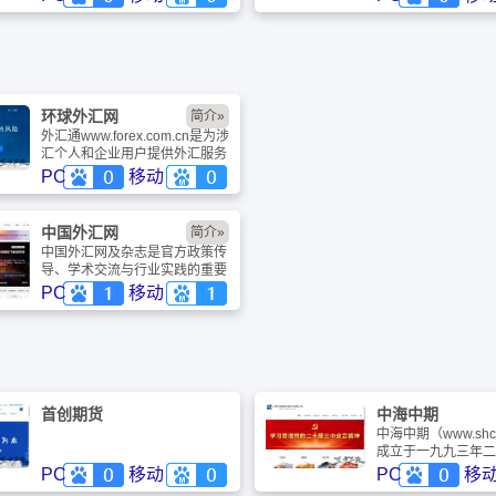
国银行卡产业发展发挥着基础性
银行主管。从创刊之
作用，各银行通过银联跨行交易
融电子化》一直秉承
清算系统，实现了系统间的互联
外金融界与信息产业
互通，进而使银行卡得以跨银
行、跨地区和跨境使用。在建设
和运营银联跨行交易清算系统、
实现银行卡联网通用的基础上，
环球外汇网
简介»
中国银联积极联合商业银行等产
外汇通www.forex.com.cn是为涉
业各方推广统一的银联卡标准规
汇个人和企业用户提供外汇服务
范，创建银行卡自主品牌
全面解决方案的专业财经垂直门
PC
移动
户，是全球华人在线外汇服务首
选网站！外汇通理财开辟先河，
首次将理财和外汇紧密结合服务
中国外汇网
简介»
用户。外汇理财产品包括银行发
中国外汇网及杂志是官方政策传
售的外币理财产品、基金运作的
导、学术交流与行业实践的重要
QDII，民间代客外汇理财服务以
平台，读者包括央行/外管局系
PC
移动
及海外理财产品。
统人员、商业银行、跨国企业、
研究机构及高校学者。聚焦外汇
管理、跨境资本流动、国际收
支、人民币国际化、外汇市场、
跨境投融资等核心议题的专业财
经期刊。
首创期货
中海中期
中海中期（www.shci
成立于一九九三年二
日，是经中国证监会
PC
移动
PC
移
工商行政管理局核准