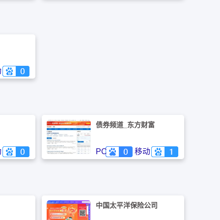
海期货交易
部早在1993年就参与了国内期
、大连商品交
货市场，具有丰富的经验。
）、郑州商
79）、中
会员号
。
动
债券频道_东方财富
动
PC
移动
中国太平洋保险公司