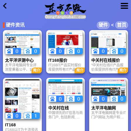
×
硬件资讯
硬件
<
首页
太平洋评测中心
IT168报价
中关村在线报价
太平洋电脑网专业评
IT168IT产品实时报价
"中关村在线IT产品报
测室秉着公平、公
库提供所有IT产品更新
价库提供所有IT产品更
简介
简介
简介
正、公开的原则,提供
更实时的报价，包括
新更权威的报价，包
更权威更专业的IT产品
手机数码、DIY配件、
括手机数码,、DIY配
评测,包括硬件评测,笔
笔记本整机、网络设
件、笔记本整机、网
记本评测,手机评
备、办公外设、数字
络设备、办公外设、
测,DC评测,随身听评
家电等IT产品更新更实
数字家庭等IT产品更新
测,软件评测
时的报价，为您购买IT
报价，为您购买IT产品
产品提供更有价值的
提供更有价值的参
参考。
考。
中关村在线
太平洋电脑网
中国领先的IT信息与商
太平洋电脑网是专业IT
务门户, 包括新闻, 商
门户网站,为用户和经
城, 硬件, 下载, 游戏,
销商提供IT资讯和行情
IT168
手机, 评测等40个大型
报价,涉及电脑,手机,数
IT168以IT为主流资讯
频道，每天发布大量
码产品,软件等.