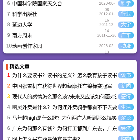
6
科学
中国科学院国家天文台
2020-06-
08
7
行业
科学出版社
2012-01-
16
8
大学
延边大学
2011-12-
14
9
广东
南方周末
2011-11-26
10
动漫
动画创作家园
2026-02-
13
精选文章
1
读书
为什么要读书？读书的意义？怎么教育孩子读书？
2
新闻
中国张雪机车获得世界超级摩托车锦标赛冠军
3
感情
现代人的感情怎么那么淡?未来又应该如何面对这人情淡
4
生活
幽灵外卖是什么？为何连外卖骑手都看不下去要举报？
5
杂谈
马年超high是什么歌？为何两广人听到那么搞笑？马超hi
6
经济
广东为何那么有钱？为何打工都到广东去，广东连续37年
7
购物
网上怎么买东西最便宜最实惠?