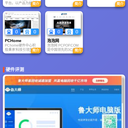
平台。以产品为核
各类产品促销信息及
简介
简介
简介
心，紧密跟踪把握并
文章专题，是IT行业的
引领技术与应用新趋
厂商, 经销商, IT产品,
势，并以导购、应用
解决方案的提供场所.
为核心内容取向，提
供产品报价与行情，
产品评测与导购资
讯。
PCHome
泡泡网
PChome硬件中心积
泡泡网 PCPOP.COM
极秉承'科技引领生
是中国领先的3C产品
简介
简介
活'的理念,用更具个性
“垂直互动网络媒体”，
话的表现形式，呈现
自2000年商业化运营
不一样的DIY硬件资
以来始终致力于客户
讯，紧握行业动态及
服务的价值创造与资
硬件评测
变化，倡导引领全新
讯传播。
的IT消费以及应用理念