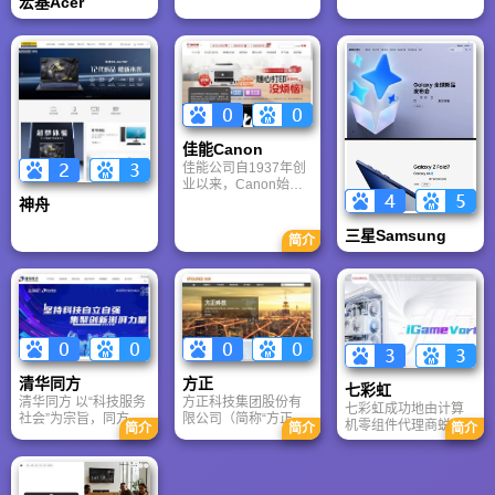
宏基Acer
佳能Canon
佳能公司自1937年创
业以来，Canon始终
秉承"共生"的企业理
神舟
念，以创造世界一流
产品为奋斗目标，
三星Samsung
简介
Canon向多元化和全
球化发展。目前， 佳
能的事业以光学技术
为核心，涵盖了影像
系统产品、办公产品
以及产业设备等广泛
领域。位于东京的集
团总部与美洲、欧
清华同方
方正
洲、 亚洲和大洋洲的
七彩虹
各区域总部紧密联
清华同方 以“科技服务
方正科技集团股份有
七彩虹成功地由计算
系，构筑了全球化与
社会”为宗旨，同方股
限公司（简称“方正科
机零组件代理商蜕变
简介
简介
简介
本土化有机结合的经
份有限公司紧密依托
技”），方正科技是北
成为拥有自主研发、
营体制。
清华大学的科研实力
大方正信息产业集团
自主生产、自主品
与人才平台，围绕“技
旗下的内地上市企业
牌、自主销售为一体
术＋资本”、“合作与发
（SH.600601），方
的完整产业链企业，