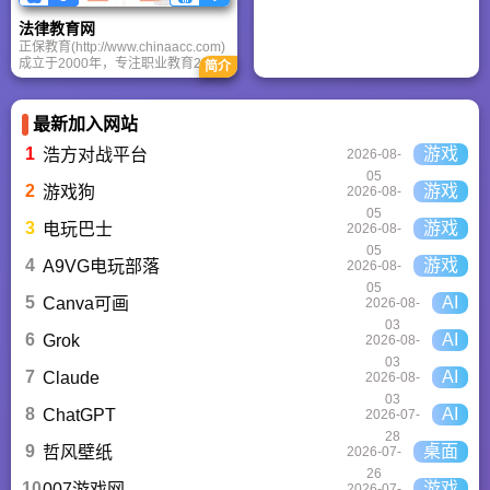
法律教育网
正保教育(http://www.chinaacc.com)
成立于2000年，专注职业教育20余
简介
年，覆盖会计、医学、建筑、法律等
13个行业300余类课程，年服务学员
400万。提供智慧教育解决方案，助
最新加入网站
力终身学习与职业发展。
1
游戏
浩方对战平台
2026-08-
05
2
游戏
游戏狗
2026-08-
05
3
游戏
电玩巴士
2026-08-
05
4
游戏
A9VG电玩部落
2026-08-
05
5
AI
Canva可画
2026-08-
03
6
AI
Grok
2026-08-
03
7
AI
Claude
2026-08-
03
8
AI
ChatGPT‌
2026-07-
28
9
桌面
哲风壁纸
2026-07-
26
10
游戏
007游戏网
2026-07-