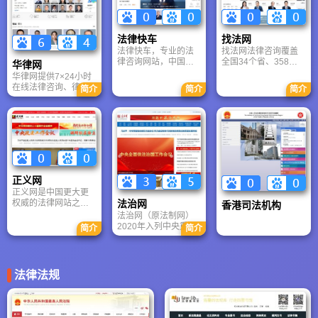
普及法律知识，弘扬
社会主义法治精神为
宗旨。中国普法网随
着我国民主法制建设
法律快车
找法网
的不断加强，依法治
法律快车，专业的法
找法网法律咨询覆盖
国基本方略的深入推
律咨询网站，中国律
全国34个省、358个
华律网
进应运而生，将成为
师门户网站。网站拥
市、2801个县/区，拥
“四五”普法的重要载
华律网提供7×24小时
有全国律师事务所注
有全国注册律师超过
体。
在线法律咨询、律师
简介
简介
简介
册律师超过10万名，
10万名，免费提供多
匹配及案件委托服
覆盖刑事、婚姻、合
种形式的在线法律咨
务。平台汇聚27万+认
同、劳动、房产等60
询服务。同时有海量
证律师，涵盖婚姻、
多个法律专业，在线
的法规、合同、案例
交通、劳动、刑事等
为您提供免费法律咨
等法律知识供您查
全领域，承诺3分钟极
询服务。
询。
速响应。首创互联网
付费咨询，集成AI智
能助手、诉讼费计算
正义网
器及百万法律数据
正义网是中国更大更
库。深化政企合作，
法治网
权威的法律网站之
香港司法机构
助力成都“高新法履”及
一，是目前中央重点
重庆法律产业展厅建
法治网（原法制网）
新闻网站行列中唯一
设，打造数字化法律
2020年入列中央重点
简介
简介
的法治类网站。正义
服务标杆。查询最新
新闻网站，是中央政
网秉持“立足法治、影
律师报价、成功案例
法委机关报《法治日
响社会”的战略定位，
及法律法规，就上华
报》主办的唯一法治
全年全天候提供全面
律网。
类央媒门户。网站位
法律法规
及时的法治资讯，内
于北京朝阳，设40+一
容覆盖国内外突发新
级频道、500+栏目，
闻事件、法治新闻、
提供权威法治新闻、
大案要案、社会万
视频访谈及法律服