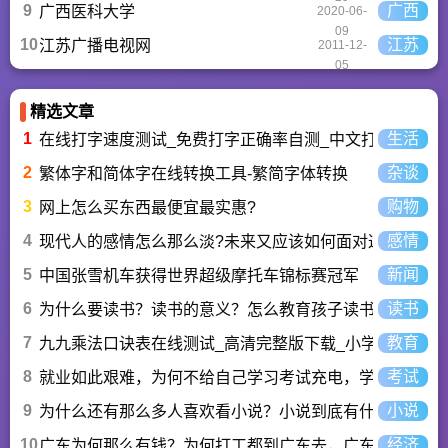
9
广西
广西医科大学
2020-06-
09
10
江苏
江苏广播电视网
2011-12-
05
精选文章
1
生活
在线打字速度测试_免费打字正确率自测_中文打字水平测
2
杂谈
繁体字和简体字在线转换工具-繁简字体转换
3
购物
网上怎么买东西最便宜最实惠?
4
感情
现代人的感情怎么那么淡?未来又应该如何面对这人情淡
5
新闻
中国张雪机车获得世界超级摩托车锦标赛冠军
6
读书
为什么要读书？读书的意义？怎么教育孩子读书？
7
教育
九九乘法口诀表在线测试_高清完整版下载_小学数学口算
8
考试
就业如此艰难，为何不给自己学习考试充电，学一技之长
9
小说
为什么还有那么多人喜欢看小说？小说到底有什么魅力长
10
经济
广东为何那么有钱？为何打工都到广东去，广东连续37年