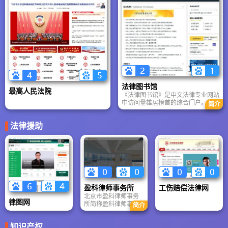
象、立法司法、反腐
务。旗下舆情中心成
倡廉、舆情监测、装
立于2011年，拥有多
备技术等.
学科专家团队，提供
领先的涉法舆情监
测、分析与引导服
务。构建“两微一端”新
媒体矩阵，荣获中国
新闻奖、全国青年文
明号等殊荣。作为党
领导全面依法治国的
网上舆论阵地，实时
法律图书馆
发布党中央决策部
最高人民法院
署，解读最新法律法
《法律图书馆》是中文法律专业网站
规，直播全国两会等
中访问量雄居榜首的综合门户。法律
简介
重大活动。
图书馆创建于1999年7月，依托
1990年成立的西湖法律书店（原浙
法律援助
江省法律专业书店）。提供海量法律
数据库、法学论文、裁判文书、律师
黄页、司法考试资料及图书目录。由
资深法律信息专家团队运营，信息搜
集整理极具专业性。被Google、百
度大量收录，“法律”关键词搜索排名
前列。支持全国物流，专注法律图书
线上线下专业服务。
盈科律师事务所
工伤赔偿法律网
北京市盈科律师事务
律图网
所简称盈科律师事务
简介
所，是一家全球化法
律服务机构，总部设
知识产权
在中国北京，在中国