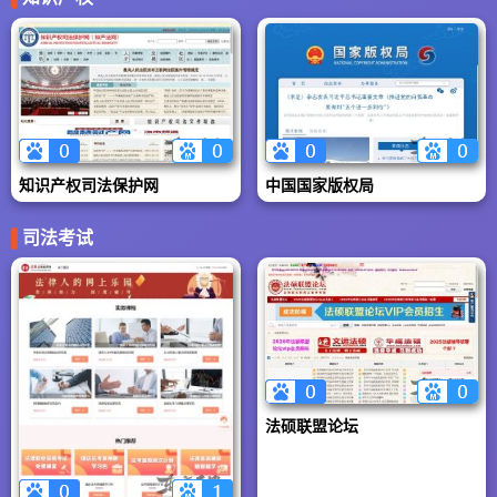
大陆拥有66家办公
室，盈科在发展中坚
持"以人为本"的人才战
略，逐步形成了由专
业律师人才、专业市
场人才、专业管理人
才组成的人才队伍，
保障了律师事务所整
体战略目标的实现。
知识产权司法保护网
中国国家版权局
司法考试
法硕联盟论坛