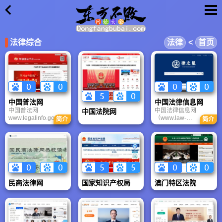
×
法律综合
法律
<
首页
中国普法网
中国法律信息网
中国普法网
中国法律信息网
中国法院网
www.legalinfo.gov.cn
（www.law-
简介
简介
是由中华人民共和国
star.com）是北京中天
司法部办公厅、法制
诺士达科技有限责任
宣传司和法制日报社
公司主办的专业性法
联合主办的司法部官
律网站。该网站于
方网站。中国普法网
1998年开通。中国法
以提高全民法律素质
律信息网已经成为很
和社会法治化管理水
多专业法律人员获取
平，促进依法治国，
及时专业信息的必须
民商法律网
国家知识产权局
澳门特区法院
建设社会主义法治国
渠道，在百度、
家进程为宗旨，宣传
GOOGLE等搜索引擎
我国社会主义民主法
法律类排名位居第一
制建设的成就，展示
位。
普法依法治理成果，