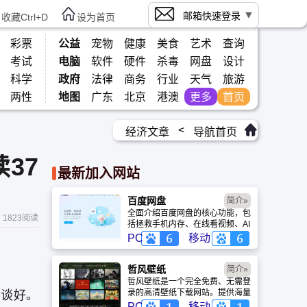
邮箱快速登录
收藏Ctrl+D
设为首页
彩票
公益
宠物
健康
美食
艺术
查询
考试
电脑
软件
硬件
杀毒
网盘
设计
科学
政府
法律
商务
行业
天气
旅游
两性
地图
广东
北京
港澳
更多
首页
<
经济文章
导航首页
37
最新加入网站
百度网盘
简介»
全面介绍百度网盘的核心功能，包
1823阅读
括拯救手机内存、在线看视频、AI
智能做笔记与总结长文。详细解答
PC
移动
数据安全性及服务器备份机制，带
你了解GenFlow AI智能体如何帮
你高效办公与学习。
哲风壁纸
简介»
哲风壁纸是一个完全免费、无需登
录的高清壁纸下载网站。提供海量
意谈好。
4K、8K超清电脑与手机壁纸，涵
PC
移动