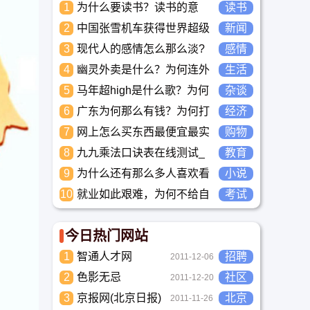
1
为什么要读书？读书的意
读书
义？怎么教育孩子读书？
2
中国张雪机车获得世界超级
新闻
摩托车锦标赛冠军
3
现代人的感情怎么那么淡?
感情
未来又应该如何面对这人情
4
幽灵外卖是什么？为何连外
生活
淡如水的局面呢
卖骑手都看不下去要举报？
5
马年超high是什么歌？为何
杂谈
两广人听到那么搞笑？马超
6
广东为何那么有钱？为何打
经济
high到底是什么意思？
工都到广东去，广东连续37
7
网上怎么买东西最便宜最实
购物
年全国各省GDP第一。
惠?
8
九九乘法口诀表在线测试_
教育
高清完整版下载_小学数学
9
为什么还有那么多人喜欢看
小说
口算练习
小说？小说到底有什么魅力
10
就业如此艰难，为何不给自
考试
长盛不衰？
己学习考试充电，学一技之
长，胜过万贯家财
今日热门网站
1
智通人才网
招聘
2011-12-06
2
色影无忌
社区
2011-12-20
3
京报网(北京日报)
北京
2011-11-26