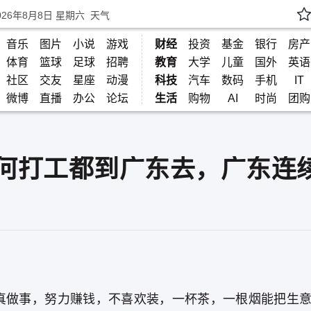
026年8月8日 星期六
天气
音乐
图片
小说
游戏
财经
投资
基金
银行
房产
体育
篮球
足球
招聘
教育
大学
儿童
国外
英语
社区
交友
星座
动漫
科技
汽车
数码
手机
IT
微博
直播
办公
论坛
生活
购物
AI
时尚
团购
何打工都到广东去，广东连续
真做事，努力赚钱，不喜欢装，一杯茶，一根烟能把生