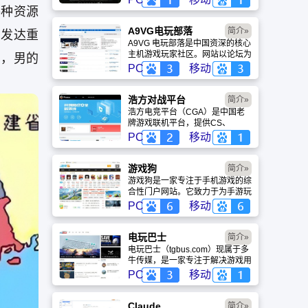
盖动漫、风景、赛博朋克等多元风
各种资源
格。支持动态壁纸与头像制作，国
内访问极速，是美化桌面的首选平
A9VG电玩部落
简介»
东发达重
台。
A9VG 电玩部落是中国资深的核心
主机游戏玩家社区。网站以论坛为
东，男的
核心，提供全面的主机游戏资讯、
PC
移动
攻略和资料库，覆盖
。
PlayStation、Xbox、Switch 等全
平台。凭借其深厚的历史积淀和活
浩方对战平台
简介»
跃的用户群体，A9VG 成为硬核玩
浩方电竞平台（CGA）是中国老
家交流心得、分享攻略的首选平台
牌游戏联机平台，提供CS、
之一。
War3、星际争霸等经典游戏的稳
PC
移动
定联机服务。重温DOTA1的激情
岁月，找回当年的战友。同时提供
最新CGA电竞赛事资讯及热门页
游戏狗
简介»
游入口，致敬中国电竞的黄金时
游戏狗是一家专注于手机游戏的综
代。
合性门户网站。它致力于为手游玩
家提供最新、最全的游戏资讯、攻
PC
移动
略、评测及视频等内容，是国内较
早一批专注于移动游戏领域的垂直
媒体。
电玩巴士
简介»
电玩巴士（tgbus.com）现属于多
牛传媒，是一家专注于解决游戏用
户需求的综合性游戏门户网站，电
PC
移动
玩巴士是一个全面的综合性游戏门
户，专注于为全球玩家提供主机、
PC及移动端游戏的全方位资讯。
Claude
简介»