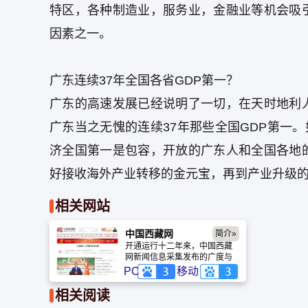
特区，各种制造业，服务业，金融业等机会吸
因素之一。
广东连续37年全国各省GDP第一？
广东的高速发展已经说明了一切，在天时地利
广东当之无愧的连续37年那些全国GDP第一。如
济全国第一是包容，开放的广东人和全国各地
好接收海外产业转移的金元宝，再到产业升级
相关网站
中国西藏网
简介»
开通运行十二年来，中国西藏
网新闻信息采集发布的广度与
深度不断提升，独家报道逐年
PC
移动
增加，新媒体运用和互动手段
日趋完善，点击率和全球网站
相关阅读
排名持续攀升，已成为海内外