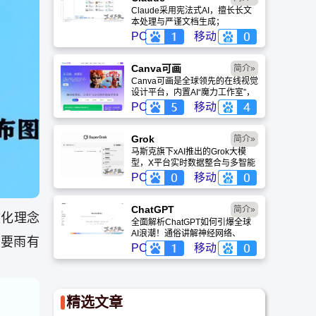
Claude采用宪法式AI，擅长长文
本处理与严谨文档生成；
ChatGPT基于RLHF，在复杂推
PC
移动
理、代码与快速迭代上占优。两者
定位不同，各有千秋。
Canva可画
简介»
Canva可画是全球领先的在线视觉
设计平台，内置AI“魔力工作室”，
提供海量正版模板与素材。无论是
PC
移动
自媒体封面、企业海报还是PPT，
零基础用户也能轻松实现专业级创
作，让设计触手可及。
Grok
简介»
马斯克旗下xAI推出的Grok大模
型，X平台实时数据整合与多智能
体协作的核心优势。针对其中文能
PC
移动
力、隐私安全及幻觉问题等高频疑
问进行客观解答，提供AI选型参
考。
ChatGPT‌
简介»
文化理念
全面解析ChatGPT如何引爆全球
AI浪潮！通俗讲解神经网络、
要雨有
Transformer与RLHF核心技术，
PC
移动
带您轻松看懂大语言模型如何重塑
未来。
精选文章