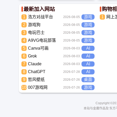
络科技有限公司（及关联企业南
京中舞网舞蹈有限公司）运营的
最新加入网站
购物
兴趣技能学习成长平台“爱一格”
旗下的舞蹈品牌。
1
浩方对战平台
游戏
1
网上
2026-08-05
2
游戏狗
游戏
2026-08-05
3
电玩巴士
游戏
2026-08-05
4
A9VG电玩部落
游戏
2026-08-05
5
Canva可画
AI
2026-08-03
6
Grok
AI
2026-08-03
7
Claude
AI
2026-08-03
8
ChatGPT‌
AI
2026-07-28
9
哲风壁纸
桌面
2026-07-26
10
007游戏网
游戏
2026-07-26
Copyright ©20
本站与金庸作品及‘东方