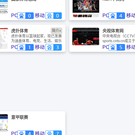
PC
移动
PC
移
虎扑体育
央视体育网
简介»
虎扑体育以篮球起家，现已发展
中央电视台（CCTV
为涵盖体育、电竞、生活、娱乐
sports.cntv.cn成
等多领域的综合性男性兴趣社
1日体育央视网，当
PC
移动
PC
移
区，尽管面临内容泛化与社区治
式播出。初名为北京
理挑战，虎扑仍凭借其独特的真
网视台，1978年5
实、草根、高互动性的社区氛
中央电视台。中央电
围，在中文互联网占据不可替代
副部级事业单位，内
的位置。
以及体育央视网6个
意甲联赛
PC
移动