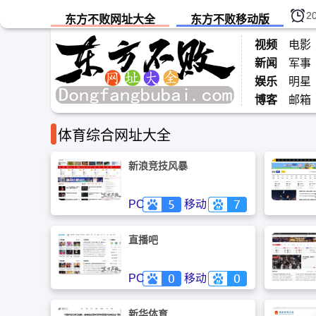
2
东方不败网址大全
东方不败移动版
视频
电影
新闻
军事
娱乐
明星
博客
邮箱
体育综合网址大全
新浪竞技风暴
PC
移动
直播吧
PC
移动
新华体育