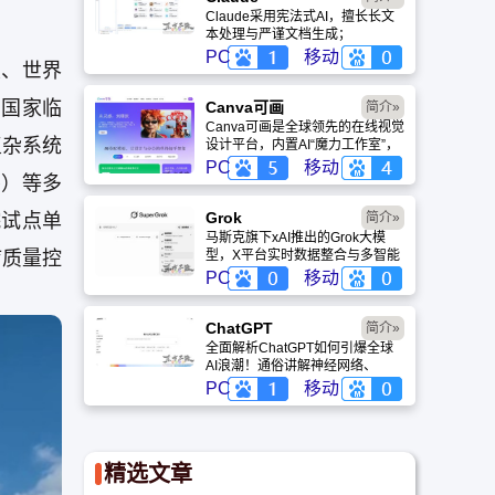
Claude采用宪法式AI，擅长长文
本处理与严谨文档生成；
ChatGPT基于RLHF，在复杂推
PC
移动
尖、世界
理、代码与快速迭代上占优。两者
定位不同，各有千秋。
、国家临
Canva可画
简介»
Canva可画是全球领先的在线视觉
复杂系统
设计平台，内置AI“魔力工作室”，
提供海量正版模板与素材。无论是
PC
移动
筹）等多
自媒体封面、企业海报还是PPT，
零基础用户也能轻松实现专业级创
作，让设计触手可及。
Grok
院试点单
简介»
马斯克旗下xAI推出的Grok大模
疗质量控
型，X平台实时数据整合与多智能
体协作的核心优势。针对其中文能
PC
移动
力、隐私安全及幻觉问题等高频疑
问进行客观解答，提供AI选型参
考。
ChatGPT‌
简介»
全面解析ChatGPT如何引爆全球
AI浪潮！通俗讲解神经网络、
Transformer与RLHF核心技术，
PC
移动
带您轻松看懂大语言模型如何重塑
未来。
精选文章