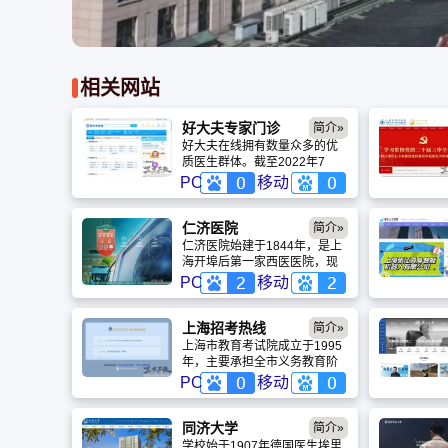
相关网站
好大夫专家门诊
简介»
好大夫在线拥有数量众多的优
质医生群体。截至2022年7
月，好大夫在线收录了国内
PC
移动
10000余家正规医院的89万名
医生信息。其中，25万名医生
在平台上实名注册，直接向患
仁济医院
简介»
者提供线上医疗服务。在这些
仁济医院始建于1844年，是上
活跃医生中，三甲医院的医生
海开埠后第一家西医医院，现
比例占到73%，具有很高的医
为集医疗、教学、科研于一体
PC
移动
疗服务权威性。
的综合性三甲医院。拥有“四院
区+肿瘤所”布局，床位2750
张，13个国家临床重点专科。
上海招考热线
简介»
依托肿瘤系统医学全国重点实
上海市教育考试院成立于1995
验室，科研实力强劲，“十四五”
年，主要承担全市义务教育阶
获国家级项目835项。作为国家
段以后的各级各类教育考试招
PC
移动
临床教学培训示范中心，医院
生工作。其主要职责是：贯彻
辐射长三角，连续18年绩效考
执行党和国家关于教育考试和
核A等，致力于建设亚洲一流医
招生工作的各项方针、政策和
同济大学
简介»
学中心。
法规；开展教育考试的科研和
学校始于1907年德国医生埃里