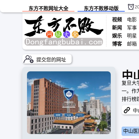
2
东方不败网址大全
东方不败移动版
视频
电影
新闻
军事
娱乐
明星
博客
邮箱
提交您的网址
中
复旦大
一。作
排行榜
室等顶
中山
与标杆
中山医