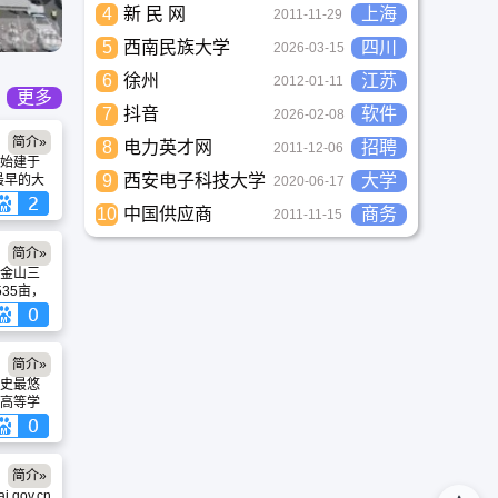
4
新 民 网
上海
2011-11-29
5
西南民族大学
四川
2026-03-15
6
徐州
江苏
2012-01-11
更多
7
抖音
软件
2026-02-08
简介»
8
电力英才网
招聘
2011-12-06
始建于
9
西安电子科技大学
大学
最早的大
2020-06-17
为国家
10
中国供应商
商务
2011-11-15
院连续
024年复
级
简介»
前50
金山三
点实验
35亩，
肝脏、
平方米，
，是疑
万册。建有
标杆。
测中心
。以乒
简介»
合”工作，
史最悠
大学生运动
高等学
并与上
学。经
力，上海交
综合性、
简介»
内一流、
.gov.cn