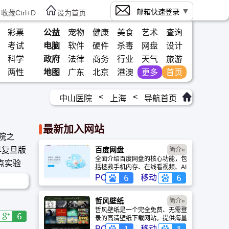
邮箱快速登录
收藏Ctrl+D
设为首页
彩票
公益
宠物
健康
美食
艺术
查询
考试
电脑
软件
硬件
杀毒
网盘
设计
科学
政府
法律
商务
行业
天气
旅游
两性
地图
广东
北京
港澳
更多
首页
<
<
中山医院
上海
导航首页
最新加入网站
院之
年复旦版
百度网盘
简介»
全面介绍百度网盘的核心功能，包
点实验
括拯救手机内存、在线看视频、AI
智能做笔记与总结长文。详细解答
的国家队
PC
移动
数据安全性及服务器备份机制，带
你了解GenFlow AI智能体如何帮
你高效办公与学习。
哲风壁纸
简介»
哲风壁纸是一个完全免费、无需登
录的高清壁纸下载网站。提供海量
4K、8K超清电脑与手机壁纸，涵
PC
移动