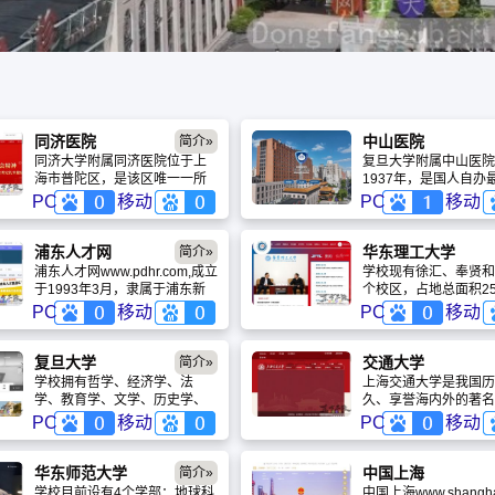
同济医院
中山医院
简介»
同济大学附属同济医院位于上
复旦大学附属中山医院
海市普陀区，是该区唯一一所
1937年，是国人自办
集医疗、教学、科研、预防为
型综合性医院之一。作
PC
移动
PC
移动
一体的三级甲等综合性医院，
医学中心创建单位，医
是国家临床药理试验机构、上
多年“国考”获评A++，2
海市医疗保险定点医疗单位、
旦版排行榜跻身最高等
浦东人才网
华东理工大学
简介»
上海市卫生系统文明单位和上
A++++，自然指数全球
浦东人才网www.pdhr.com,成立
学校现有徐汇、奉贤和
海市文明单位。医院设施完
强。拥有心脏病全国重
于1993年3月，隶属于浦东新
个校区，占地总面积25
备、设备先进、病人为中心，
室等顶尖平台，心脏、
区人力资源和社会保障局，浦
各类建筑总面积96万
PC
移动
PC
移动
坚持提高医疗质量与培育医疗
泛血管等学科领先世界
东人才网是从事人才中介的专
图书馆总藏书量343
特色相结合，注重人才培养和
难重症诊治的国家队与
业性服务机构，中心围绕专
分析测试中心、珠宝检
科学研究，正向着建设综合
业、努力”的核心价值观，以服
等国家级计量认证单位
复旦大学
交通大学
简介»
性、研究型、国际知名高水平
务、协作、发展为企业精神，
乓球为代表的“体教结
学校拥有哲学、经济学、法
上海交通大学是我国历
大学附属医院的目标迈进。
致力于为客户提供一揽子人力
建立了“一条龙”培养
学、教育学、文学、历史学、
久、享誉海内外的著名
资源综合树立三维服务观，并
员的创新机制
理学、工学、医学、管理学、
府之一，是教育部直属
PC
移动
PC
移动
设立了客服后援部，通过沙
艺术学等11个学科门类；2017
海市共建的全国重点大
龙、讲座等活动为客户提供全
年，学校入选“双一流”建设高校
过120多年的不懈努
方位的服务。
名单，确立了27个“双一流”建设
通大学已经成为一所“
华东师范大学
中国上海
简介»
学科，是一所世界知名、国内
研究型、国际化”的国
学校目前设有4个学部：地球科
中国上海www.shanghai