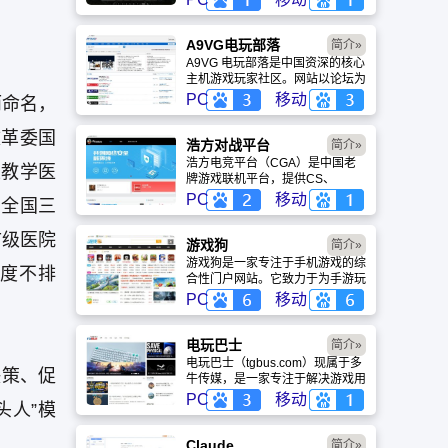
盖动漫、风景、赛博朋克等多元风
格。支持动态壁纸与头像制作，国
内访问极速，是美化桌面的首选平
A9VG电玩部落
简介»
台。
A9VG 电玩部落是中国资深的核心
主机游戏玩家社区。网站以论坛为
核心，提供全面的主机游戏资讯、
PC
移动
而命名，
攻略和资料库，覆盖
PlayStation、Xbox、Switch 等全
改革委国
平台。凭借其深厚的历史积淀和活
浩方对战平台
简介»
跃的用户群体，A9VG 成为硬核玩
浩方电竞平台（CGA）是中国老
性教学医
家交流心得、分享攻略的首选平台
牌游戏联机平台，提供CS、
之一。
War3、星际争霸等经典游戏的稳
PC
移动
在全国三
定联机服务。重温DOTA1的激情
岁月，找回当年的战友。同时提供
市级医院
最新CGA电竞赛事资讯及热门页
游戏狗
简介»
游入口，致敬中国电竞的黄金时
游戏狗是一家专注于手机游戏的综
年度不排
代。
合性门户网站。它致力于为手游玩
家提供最新、最全的游戏资讯、攻
PC
移动
略、评测及视频等内容，是国内较
早一批专注于移动游戏领域的垂直
媒体。
电玩巴士
简介»
电玩巴士（tgbus.com）现属于多
决策、促
牛传媒，是一家专注于解决游戏用
户需求的综合性游戏门户网站，电
PC
移动
头人”模
玩巴士是一个全面的综合性游戏门
户，专注于为全球玩家提供主机、
PC及移动端游戏的全方位资讯。
Claude
简介»