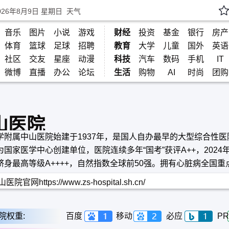
026年8月9日 星期日
天气
音乐
图片
小说
游戏
财经
投资
基金
银行
房产
体育
篮球
足球
招聘
教育
大学
儿童
国外
英语
社区
交友
星座
动漫
科技
汽车
数码
手机
IT
微博
直播
办公
论坛
生活
购物
AI
时尚
团购
山医院
学附属中山医院始建于1937年，是国人自办最早的大型综合性医
为国家医学中心创建单位，医院连续多年“国考”获评A++，2024
跻身最高等级A++++，自然指数全球前50强。拥有心脏病全国重
尖平台，心脏、肝脏、泛血管等学科领先世界，是疑难重症诊治
医院官网https://www.zs-hospital.sh.cn/
。
院权重:
百度
移动
必应
PR