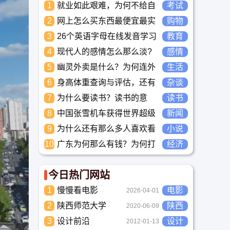
1
就业如此艰难，为何不给自
考试
己学习考试充电，学一技之
2
网上怎么买东西最便宜最实
购物
长，胜过万贯家财
惠?
3
26个英语字母在线发音学习
教育
_儿童英语启蒙大全
4
现代人的感情怎么那么淡?
感情
未来又应该如何面对这人情
5
幽灵外卖是什么？为何连外
生活
淡如水的局面呢
卖骑手都看不下去要举报？
6
身高体重查询与评估，还有
杂谈
儿童身高体重标准平均值表
7
为什么要读书？读书的意
读书
与全国各省身高体重平均值
义？怎么教育孩子读书？
8
表
中国张雪机车获得世界超级
新闻
摩托车锦标赛冠军
9
为什么还有那么多人喜欢看
小说
小说？小说到底有什么魅力
10
广东为何那么有钱？为何打
经济
长盛不衰？
工都到广东去，广东连续37
年全国各省GDP第一。
今日热门网站
1
慢慢看电影
电影
2026-04-01
2
陕西师范大学
陕西
2020-06-09
3
设计前沿
设计
2012-01-13