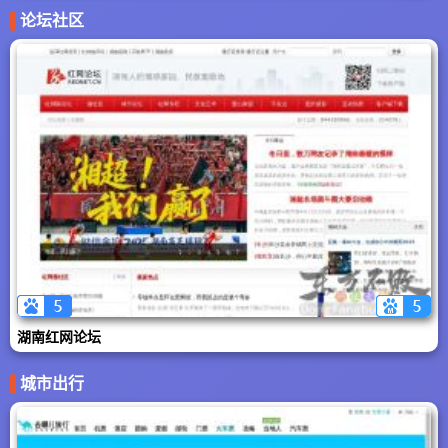
有综合科、财务科、技术科、业务一科、业务二科、营销宣传科、规划科及技
论坛社区
术科等部门，有中、高级职称和各类技术员工50余名。
湖南红网论坛
城市出行