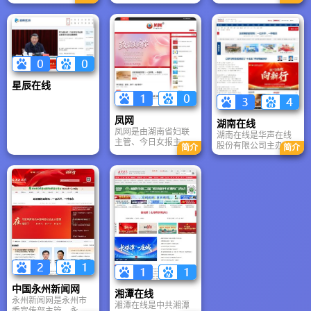
世界上颇有影响的中
建于2004 年，是电视
国国家重点新闻网站
湘军核心网络平台，
——中国新闻网。中
金鹰网是独一无二的
国新闻网湖南新闻现
湖南卫视新媒体，是
开设有首页和湖南要
快乐阳光互动娱乐传
闻、国内国际、政治
媒有限公司的网络媒
外事、财经信息、港
介代称。金鹰网正高
澳台侨、科教文卫、
歌猛进、快乐前行，
星辰在线
社会生活、娱乐体
打造无线新体验、融
育、市县动态、中新
合三网新视听，立志
看点、今日湖南等新
为用户构建有氧健康
闻栏目。
凤网
的芒果网络生态圈！
湖南在线
凤网是由湖南省妇联
湖南在线是华声在线
主管、今日女报主办
股份有限公司主办的
简介
简介
的权威女性门户网
湖南省重点新闻网
站。作为“中国十大女
站，拥有国家一类新
性网站”，凤网深耕女
闻资质。网站提供权
性领域二十余年，提
威的湖南时政新闻、
供从两会时政到美容
深度的财经报道及全
育儿的全面资讯。凤
面的各市州资讯。特
网依托强大的原创新
色栏目“湘问·投诉直通
闻能力，打造“凤眼看
车”致力解决民生难
世界”的独特视角，并
题，“芙蓉国评论”引领
运营“凤网e家”服务平
舆论风向。集新闻、
台，致力于成为亿万
服务、互动于一体，
女性的数字家园与成
是读懂湖南、关注三
长伙伴，见证并推动
湘的首选网络平台。
“她时代”的蓬勃发展。
中国永州新闻网
湘潭在线
永州新闻网是永州市
湘潭在线是中共湘潭