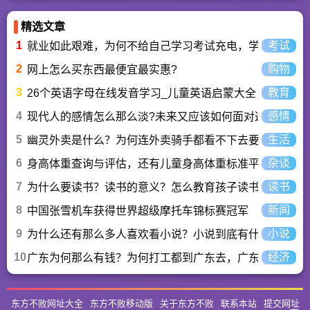
精选文章
1
考试
就业如此艰难，为何不给自己学习考试充电，学一技之长
2
购物
网上怎么买东西最便宜最实惠?
3
教育
26个英语字母在线发音学习_儿童英语启蒙大全
4
感情
现代人的感情怎么那么淡?未来又应该如何面对这人情淡
5
生活
幽灵外卖是什么？为何连外卖骑手都看不下去要举报？
6
杂谈
身高体重查询与评估，还有儿童身高体重标准平均值表与
7
读书
为什么要读书？读书的意义？怎么教育孩子读书？
8
新闻
中国张雪机车获得世界超级摩托车锦标赛冠军
9
小说
为什么还有那么多人喜欢看小说？小说到底有什么魅力长
10
经济
广东为何那么有钱？为何打工都到广东去，广东连续37年
东方不败网址大全
东方不败移动版
关于东方不败
联系本站
提交网址