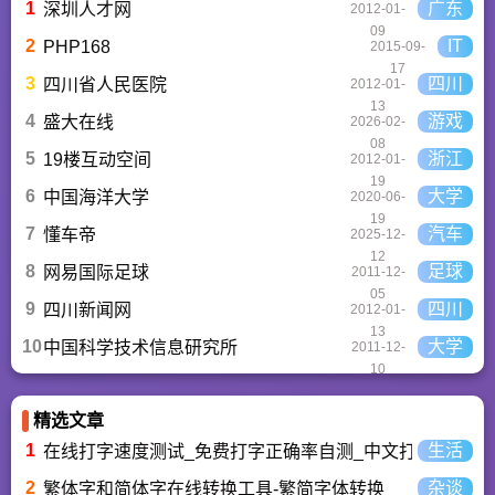
精心推荐的应用排行
1
广东
深圳人才网
2012-01-
榜,搭配极佳的下载体
09
验,致力于成为用户值
2
IT
PHP168
2015-09-
得信赖的应用商店。
17
3
四川
四川省人民医院
2012-01-
13
4
游戏
盛大在线
2026-02-
08
5
浙江
19楼互动空间
2012-01-
19
6
大学
中国海洋大学
2020-06-
19
7
汽车
懂车帝
2025-12-
12
8
足球
网易国际足球
2011-12-
05
9
四川
四川新闻网
2012-01-
13
10
大学
中国科学技术信息研究所
2011-12-
10
精选文章
1
生活
在线打字速度测试_免费打字正确率自测_中文打字水平测
2
杂谈
繁体字和简体字在线转换工具-繁简字体转换