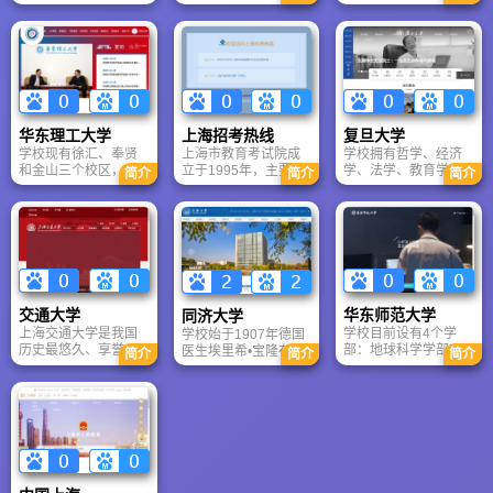
量与培育医疗特色相
一家西医医院，现为
浦东新区人力资源和
疑难重症诊治的国家
结合，注重人才培养
集医疗、教学、科研
社会保障局，浦东人
队与标杆。
和科学研究，正向着
于一体的综合性三甲
才网是从事人才中介
建设综合性、研究
医院。拥有“四院区
的专业性服务机构，
型、国际知名高水平
+肿瘤所”布局，床位
中心围绕专业、努力”
大学附属医院的目标
2750张，13个国家临
的核心价值观，以服
迈进。
床重点专科。依托肿
务、协作、发展为企
瘤系统医学全国重点
业精神，致力于为客
华东理工大学
上海招考热线
复旦大学
实验室，科研实力强
户提供一揽子人力资
学校现有徐汇、奉贤
上海市教育考试院成
学校拥有哲学、经济
劲，“十四五”获国家级
源综合树立三维服务
和金山三个校区，占
立于1995年，主要承
学、法学、教育学、
项目835项。作为国家
简介
简介
简介
观，并设立了客服后
地总面积2535亩，各
担全市义务教育阶段
文学、历史学、理
临床教学培训示范中
援部，通过沙龙、讲
类建筑总面积96万平
以后的各级各类教育
学、工学、医学、管
心，医院辐射长三
座等活动为客户提供
方米，图书馆总藏书
考试招生工作。其主
理学、艺术学等11个
角，连续18年绩效考
全方位的服务。
量343万册。建有分析
要职责是：贯彻执行
学科门类；2017年，
核A等，致力于建设亚
测试中心、珠宝检测
党和国家关于教育考
学校入选“双一流”建设
洲一流医学中心。
中心等国家级计量认
试和招生工作的各项
高校名单，确立了27
证单位。以乒乓球为
方针、政策和法规；
个“双一流”建设学科，
代表的“体教结合”工
开展教育考试的科研
是一所世界知名、国
交通大学
华东师范大学
同济大学
作，建立了“一条龙”培
和开发；深化教育考
内顶尖的综合性研究
上海交通大学是我国
学校目前设有4个学
学校始于1907年德国
养大学生运动员的创
试制度的改革；组织
型大学。
历史最悠久、享誉海
部：地球科学学部、
医生埃里希•宝隆在中
新机制
实施教育考试与招生
简介
简介
简介
内外的著名高等学府
教育学部、经济与管
德两国政府和社会各
工作方案；促进与境
之一，是教育部直属
理学部、信息学部；
界支持下创办的同济
外考试机构的合作交
并与上海市共建的全
30个全日制学院：人
德文医学堂。1912年
流，开拓多层次、多
国重点大学。经过120
文社会科学学院（中
与创办不久的同济德
规格的考试项目。
多年的不懈努力，上
国语言文学系、历史
文工学堂合称同济德
海交通大学已经成为
学系、哲学系、政治
文医工学堂。1917年
一所“综合性、研究
学系）、马克思主义
由华人接办，先后改
型、国际化”的国内一
学院、法学院、社会
称为同济医工学校和