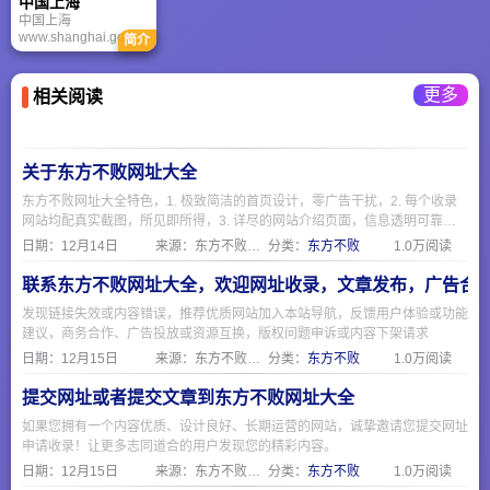
中国上海
流、国际知名大学。
发展学院、外语学
私立同济医工专门学
中国上海
院、国际汉语文化学
校。1923年定名为同
www.shanghai.gov.cn
院、心理与认知科学
济大学，1927年成为
简介
是在上海市委、市政
学院、体育与健康学
国立大学。
府领导亲自关心、指
院、传播学院、音乐
导下建立和发展起来
学院
更多
相关阅读
的政府门户网站。中
国上海政府门户网是
上海市人民政府各部
门在互联网上发布权
威政府信息和提供在
关于东方不败网址大全
线服务的总平台。中
国上海网站的主要栏
东方不败网址大全特色，1. 极致简洁的首页设计，零广告干扰，2. 每个收录
目：上海要闻、政府
网站均配真实截图，所见即所得，3. 详尽的网站介绍页面，信息透明可靠，
信息公开、市长之
4. 严格人工审核机制，确保收录质量，5. 专注便民服务，覆盖生活全场景
日期：
12月14日
来源：东方不败网址大全
分类：
东方不败
1.0万阅读
窗、网上政务大厅、
在线访谈。
联系东方不败网址大全，欢迎网址收录，文章发布，广告合
发现链接失效或内容错误，推荐优质网站加入本站导航，反馈用户体验或功能
建议，商务合作、广告投放或资源互换，版权问题申诉或内容下架请求
日期：
12月15日
来源：东方不败网址大全
分类：
东方不败
1.0万阅读
提交网址或者提交文章到东方不败网址大全
如果您拥有一个内容优质、设计良好、长期运营的网站，诚挚邀请您提交网址
申请收录！让更多志同道合的用户发现您的精彩内容。
日期：
12月15日
来源：东方不败网址大全
分类：
东方不败
1.0万阅读