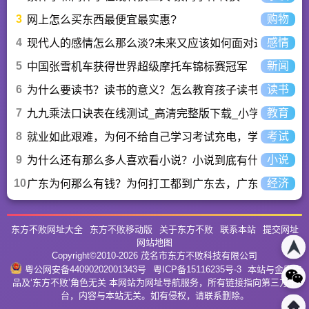
3
购物
网上怎么买东西最便宜最实惠?
4
感情
现代人的感情怎么那么淡?未来又应该如何面对这人情淡
5
新闻
中国张雪机车获得世界超级摩托车锦标赛冠军
6
读书
为什么要读书？读书的意义？怎么教育孩子读书？
7
教育
九九乘法口诀表在线测试_高清完整版下载_小学数学口算
8
考试
就业如此艰难，为何不给自己学习考试充电，学一技之长
9
小说
为什么还有那么多人喜欢看小说？小说到底有什么魅力长
10
经济
广东为何那么有钱？为何打工都到广东去，广东连续37年
东方不败网址大全
东方不败移动版
关于东方不败
联系本站
提交网址
网站地图
Copyright©2010-
2026
茂名市东方不败科技有限公司
粤公网安备44090202001343号
粤ICP备15116235号-3
本站与金庸作
品及‘东方不败’角色无关 本网站为网址导航服务，所有链接指向第三方平
台，内容与本站无关。如有侵权，请联系删除。