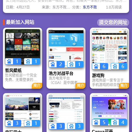
实力必然超远凡人，妥妥的第一梯队。再者，石破天一掌能打碎石山，东方不
败的绣花针显的不够看，而且石破天的防御力也是天花板级别的。然后我们看
日期：
4月27日
来源：东方不败网址大全
分类：
东方不败
1.0万阅读
看独孤求败和东方不败谁厉害，独孤求败能自创武功独孤九剑，东方不败只能
获取前朝太监的葵花宝典，所以，还是独孤求败略胜一筹。扫地僧虽然强，但
毕竟是凡夫俗子，比不上以上那些开挂的高手。
最新加入网站
提交您的网址
哲风壁纸
浩方对战平台
游戏狗
哲风壁纸是一个完全
浩方电竞平台
免费、无需登录的高
游戏狗是一家专注于
（CGA）是中国老牌
清壁纸下载网站。提
手机游戏的综合性门
简介
简介
简介
游戏联机平台，提供
供海量4K、8K超清电
户网站。它致力于为
CS、War3、星际争霸
脑与手机壁纸，涵盖
手游玩家提供最新、
等经典游戏的稳定联
动漫、风景、赛博朋
最全的游戏资讯、攻
机服务。重温DOTA1
克等多元风格。支持
略、评测及视频等内
的激情岁月，找回当
动态壁纸与头像制
容，是国内较早一批
年的战友。同时提供
作，国内访问极速，
专注于移动游戏领域
最新CGA电竞赛事资
是美化桌面的首选平
的垂直媒体。
讯及热门页游入口，
台。
致敬中国电竞的黄金
时代。
Canva可画