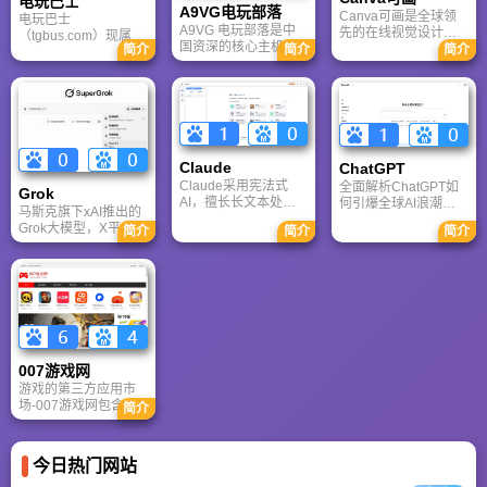
电玩巴士
A9VG电玩部落
Canva可画是全球领
电玩巴士
A9VG 电玩部落是中
先的在线视觉设计平
（tgbus.com）现属于
国资深的核心主机游
台，内置AI“魔力工作
简介
简介
简介
多牛传媒，是一家专
戏玩家社区。网站以
室”，提供海量正版模
注于解决游戏用户需
论坛为核心，提供全
板与素材。无论是自
求的综合性游戏门户
面的主机游戏资讯、
媒体封面、企业海报
网站，电玩巴士是一
攻略和资料库，覆盖
还是PPT，零基础用
个全面的综合性游戏
PlayStation、Xbox、
户也能轻松实现专业
门户，专注于为全球
Switch 等全平台。凭
级创作，让设计触手
玩家提供主机、PC及
借其深厚的历史积淀
可及。
Claude
移动端游戏的全方位
ChatGPT‌
和活跃的用户群体，
资讯。
Claude采用宪法式
全面解析ChatGPT如
Grok
A9VG 成为硬核玩家
AI，擅长长文本处理
何引爆全球AI浪潮！
交流心得、分享攻略
马斯克旗下xAI推出的
与严谨文档生成；
通俗讲解神经网络、
的首选平台之一。
Grok大模型，X平台实
简介
简介
简介
ChatGPT基于RLHF，
Transformer与RLHF
时数据整合与多智能
在复杂推理、代码与
核心技术，带您轻松
体协作的核心优势。
快速迭代上占优。两
看懂大语言模型如何
针对其中文能力、隐
者定位不同，各有千
重塑未来。
私安全及幻觉问题等
秋。
高频疑问进行客观解
答，提供AI选型参
考。
007游戏网
游戏的第三方应用市
场-007游戏网包含安
简介
卓（Android）和苹果
（iOS）系统的手机应
用、游戏以及电脑软
今日热门网站
件的下载服务，还有