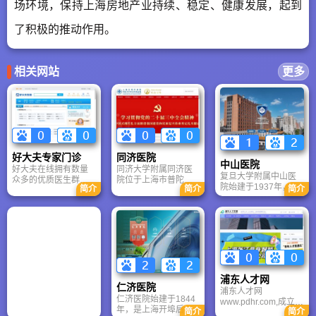
场环境，保持上海房地产业持续、稳定、健康发展，起到
了积极的推动作用。
相关网站
更多
好大夫专家门诊
同济医院
中山医院
好大夫在线拥有数量
同济大学附属同济医
复旦大学附属中山医
众多的优质医生群
院位于上海市普陀
院始建于1937年，是
简介
简介
简介
体。截至2022年7
区，是该区唯一一所
国人自办最早的大型
月，好大夫在线收录
集医疗、教学、科
综合性医院之一。作
了国内10000余家正
研、预防为一体的三
为国家医学中心创建
规医院的89万名医生
级甲等综合性医院，
单位，医院连续多年
信息。其中，25万名
是国家临床药理试验
“国考”获评A++，2024
医生在平台上实名注
机构、上海市医疗保
年复旦版排行榜跻身
册，直接向患者提供
险定点医疗单位、上
最高等级A++++，自
线上医疗服务。在这
海市卫生系统文明单
然指数全球前50强。
些活跃医生中，三甲
位和上海市文明单
浦东人才网
拥有心脏病全国重点
医院的医生比例占到
位。医院设施完备、
仁济医院
浦东人才网
实验室等顶尖平台，
73%，具有很高的医
设备先进、病人为中
仁济医院始建于1844
www.pdhr.com,成立于
心脏、肝脏、泛血管
疗服务权威性。
心，坚持提高医疗质
年，是上海开埠后第
简介
简介
1993年3月，隶属于
等学科领先世界，是