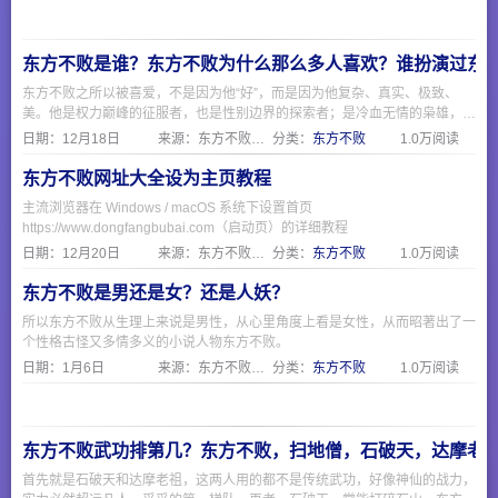
东方不败是谁？东方不败为什么那么多人喜欢？谁扮演过东
东方不败之所以被喜爱，不是因为他“好”，而是因为他复杂、真实、极致、
美。他是权力巅峰的征服者，也是性别边界的探索者；是冷血无情的枭雄，也
是为爱痴狂的凡人。正如一句话所说：“他不是反派，他是照出所有人欲望与
日期：
12月18日
来源：东方不败网址大全
分类：
东方不败
1.0万阅读
恐惧的一面镜子。”
东方不败网址大全设为主页教程
主流浏览器在 Windows / macOS 系统下设置首页
https://www.dongfangbubai.com（启动页）的详细教程
日期：
12月20日
来源：东方不败网址大全
分类：
东方不败
1.0万阅读
东方不败是男还是女？还是人妖？
所以东方不败从生理上来说是男性，从心里角度上看是女性，从而昭著出了一
个性格古怪又多情多义的小说人物东方不败。
日期：
1月6日
来源：东方不败网址大全
分类：
东方不败
1.0万阅读
东方不败武功排第几？东方不败，扫地僧，石破天，达摩老
首先就是石破天和达摩老祖，这两人用的都不是传统武功，好像神仙的战力，