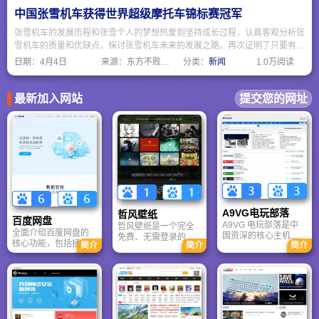
中国张雪机车获得世界超级摩托车锦标赛冠军
张雪机车的发展历程和张雪个人的梦想热爱到坚持成长过程，认真客观分析张
雪机车的质量和优缺点，探讨张雪机车未来的发展之路。再次证明了只要有中
国强大繁荣社会作为平台，任何人只要通过努力，都可以实现中国梦。
日期：
4月4日
来源：东方不败网址大全
分类：
新闻
1.0万阅读
最新加入网站
提交您的网址
A9VG电玩部落
哲风壁纸
百度网盘
A9VG 电玩部落是中
哲风壁纸是一个完全
全面介绍百度网盘的
国资深的核心主机游
免费、无需登录的高
核心功能，包括拯救
简介
简介
简介
戏玩家社区。网站以
清壁纸下载网站。提
手机内存、在线看视
论坛为核心，提供全
供海量4K、8K超清电
频、AI智能做笔记与
面的主机游戏资讯、
脑与手机壁纸，涵盖
总结长文。详细解答
攻略和资料库，覆盖
动漫、风景、赛博朋
数据安全性及服务器
PlayStation、Xbox、
克等多元风格。支持
备份机制，带你了解
Switch 等全平台。凭
动态壁纸与头像制
GenFlow AI智能体如
借其深厚的历史积淀
作，国内访问极速，
何帮你高效办公与学