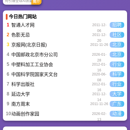
何引爆全球AI浪潮！
简介
通俗讲解神经网络、
Transformer与RLHF
核心技术，带您轻松
今日热门网站
看懂大语言模型如何
重塑未来。
1
招聘
智通人才网
2011-12-
06
2
社区
色影无忌
2011-12-
20
3
北京
京报网(北京日报)
2011-11-26
4
北京
中国邮政北京市分公司
2026-01-
28
5
行业
中塑料加工工业协会
2012-01-
16
6
科学
中国科学院国家天文台
2020-06-
08
7
行业
科学出版社
2012-01-
16
8
大学
延边大学
2011-12-
14
9
广东
南方周末
2011-11-26
10
动漫
动画创作家园
2026-02-
13