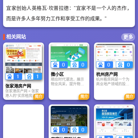
宜家创始人英格瓦·坎普拉德："宜家不是一个人的杰作，
而是许多人多年努力工作和享受工作的成果。"
相关网站
更多
微小区
杭州房产网
顺应时代潮流，展示
杭州看房网是一个为
物业风采，提升物业
商业地产领域的投资
张家港房产网
品牌知名度。解决业
者提供一个信息交
张家港房产网 = 张家
主生活中的种种不
流，机会发现，优质
港人的“买房租房百科
简介
简介
简介
便，实用功能一应俱
项目发掘的开放式平
全书”，它虽无全国知
全。节省推广和宣传
台，主要包括杭州商
名度，但在本地市场
成本，增进物业与业
铺、杭州写字楼、杭
渗透率高、信息更新
主之间的沟通交流。
州住宅、杭州别墅、
快、功能贴合实际需
提高物业公司服务质
公寓等物业类型，为
求，是了解张家港楼
量，打造全新盈利模
广大投资者提供了最
市不可或缺的窗口。
式，让物业公司收入
快捷最全面的投资信
如果你计划在张家港
节节攀升。
息和最完善最细致的
置业或租房，张家港
看房投资服务。
房产网值得深度使