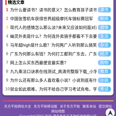
精选文章
1
读书
为什么要读书？读书的意义？怎么教育孩子读书？
2
新闻
中国张雪机车获得世界超级摩托车锦标赛冠军
3
感情
现代人的感情怎么那么淡?未来又应该如何面对这人情淡
4
生活
幽灵外卖是什么？为何连外卖骑手都看不下去要举报？
5
杂谈
马年超high是什么歌？为何两广人听到那么搞笑？马超hi
6
经济
广东为何那么有钱？为何打工都到广东去，广东连续37年
7
购物
网上怎么买东西最便宜最实惠?
8
教育
九九乘法口诀表在线测试_高清完整版下载_小学数学口算
9
小说
为什么还有那么多人喜欢看小说？小说到底有什么魅力长
10
考试
就业如此艰难，为何不给自己学习考试充电，学一技之长
东方不败网址大全
东方不败移动版
关于东方不败
联系本站
提交网址
网站地图