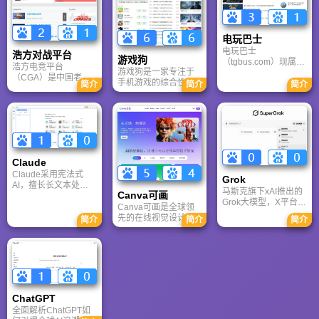
和活跃的用户群体，
是美化桌面的首选平
习。
A9VG 成为硬核玩家
台。
交流心得、分享攻略
的首选平台之一。
电玩巴士
电玩巴士
浩方对战平台
游戏狗
（tgbus.com）现属于
浩方电竞平台
游戏狗是一家专注于
多牛传媒，是一家专
（CGA）是中国老牌
手机游戏的综合性门
注于解决游戏用户需
简介
简介
简介
游戏联机平台，提供
户网站。它致力于为
求的综合性游戏门户
CS、War3、星际争霸
手游玩家提供最新、
网站，电玩巴士是一
等经典游戏的稳定联
最全的游戏资讯、攻
个全面的综合性游戏
机服务。重温DOTA1
略、评测及视频等内
门户，专注于为全球
的激情岁月，找回当
容，是国内较早一批
玩家提供主机、PC及
年的战友。同时提供
专注于移动游戏领域
移动端游戏的全方位
最新CGA电竞赛事资
的垂直媒体。
资讯。
Claude
讯及热门页游入口，
致敬中国电竞的黄金
Claude采用宪法式
Grok
时代。
AI，擅长长文本处理
马斯克旗下xAI推出的
Canva可画
与严谨文档生成；
Grok大模型，X平台实
ChatGPT基于RLHF，
Canva可画是全球领
时数据整合与多智能
在复杂推理、代码与
先的在线视觉设计平
简介
简介
简介
体协作的核心优势。
快速迭代上占优。两
台，内置AI“魔力工作
针对其中文能力、隐
者定位不同，各有千
室”，提供海量正版模
私安全及幻觉问题等
秋。
板与素材。无论是自
高频疑问进行客观解
媒体封面、企业海报
答，提供AI选型参
还是PPT，零基础用
考。
户也能轻松实现专业
级创作，让设计触手
ChatGPT‌
可及。
全面解析ChatGPT如