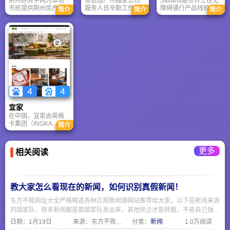
荆州好房子网为本地
帮德运广州搬家公司
Savaria是世界上在无
市民提供荆州房产资
服务人员辛勤工作，
障碍通行产品线较为
简介
简介
简介
讯、新楼盘、二手
敬业认真，一直受到
齐全的制造商，包括
房、租房、生活服
好评。每个好评都见
家用电梯、商用电
务、电商直营店、楼
证了搬家师傅的服务
梯、座椅电梯和天轨
盘电子地图、邻里社
态度和贴心。搬家师
悬吊系统。在北美、
区等10余个精品栏
傅经过8门培训4门考
中美、欧洲和中国建
目。同时为地产开发
核后上岗，服务、车
有11个萨瓦瑞亚工
商、房地产经纪公
辆、着装统一标准
厂，并在全球范围内
司、经纪人、建材装
化。帮德运搬家全程
设立30多个分销中
修商家、生活服务商
搬运，不用动手；用
心。
家提供全方位的营销
心培训，标准服务；
和推广服务。
免费收纳箱，精心打
包。
宜家
在中国，宜家由英格
卡集团（INGKA
简介
Group）运营，目前在
全国拥有30余家线下
商场（如北京、上
更多
相关阅读
海、广州、深圳、成
都、西安、武汉
等），并全面支持线
上电商服务。
教大家怎么看现在的新闻，如何识别真假新闻！
东方不败网址大全严格精选各种正规新闻源网站推荐给大家，以下是新闻来源
的国家队，很多新闻都是靠国家队发出来，其他民企才能转载，不能自己独立
创造涉外和政策的新闻。
日期：
1月19日
来源：东方不败网址大全
分类：
新闻
1.0万阅读