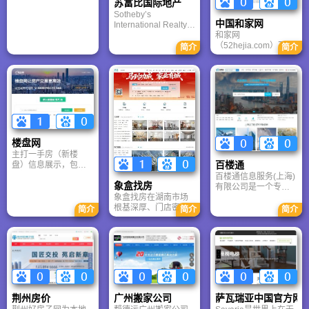
苏富比国际地产
用。
Sotheby’s
中国和家网
International Realty =
和家网
艺术 × 地产 × 全球精
（52hejia.com）不是
英圈层，它不仅是买
简介
简介
卖家具的，而是连接
房渠道，更是一种高
消费者、装修公司、
端生活方式的入口。
建材商的“家居行业服
如果你计划在海外购
务平台”，尤其擅长通
置具有收藏价值或身
过 地方性家博会 推动
份象征意义的房产，
区域家装消费。
Sotheby’s 是值得优先
考虑的顶级合作伙
伴。
楼盘网
主打一手房（新楼
百楼通
盘）信息展示，包括
价格、户型图、开盘
百楼通信息服务(上海)
象盒找房
时间、优惠活动、楼
有限公司是一个专注
盘评测等。覆盖城市
象盒找房在湖南市场
提供上海核心商圈写
广泛：除北上广深
根基深厚、门店密
字楼租售、营销代理
简介
简介
简介
外，重点布局长沙、
集、服务接地气，是
服务的企业选址服务
武汉、南昌、杭州、
长沙等地居民买房租
平台。
郑州、西安、沈阳、
房的重要选择之一。
佛山、中山、惠州等
如果你在湖南有置业
二线城市及大量三四
需求，象盒找房值得
线城市。
优先考虑。
荆州房价
广州搬家公司
萨瓦瑞亚中国官方网