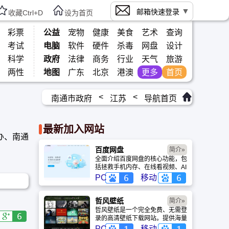
邮箱快速登录
收藏Ctrl+D
设为首页
彩票
公益
宠物
健康
美食
艺术
查询
考试
电脑
软件
硬件
杀毒
网盘
设计
科学
政府
法律
商务
行业
天气
旅游
两性
地图
广东
北京
港澳
更多
首页
<
<
南通市政府
江苏
导航首页
最新加入网站
办、南通
百度网盘
简介»
全面介绍百度网盘的核心功能，包
括拯救手机内存、在线看视频、AI
智能做笔记与总结长文。详细解答
PC
移动
数据安全性及服务器备份机制，带
你了解GenFlow AI智能体如何帮
你高效办公与学习。
哲风壁纸
简介»
哲风壁纸是一个完全免费、无需登
录的高清壁纸下载网站。提供海量
4K、8K超清电脑与手机壁纸，涵
PC
移动