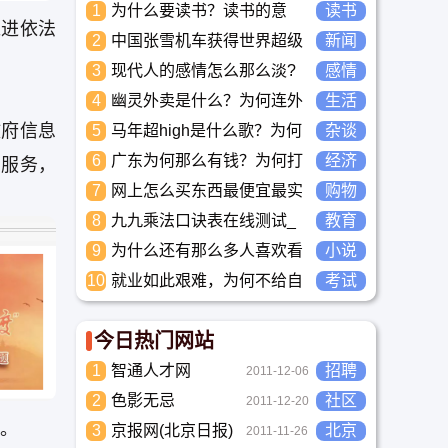
1
为什么要读书？读书的意
读书
推进依法
义？怎么教育孩子读书？
2
中国张雪机车获得世界超级
新闻
摩托车锦标赛冠军
3
现代人的感情怎么那么淡?
感情
未来又应该如何面对这人情
4
幽灵外卖是什么？为何连外
生活
淡如水的局面呢
卖骑手都看不下去要举报？
政府信息
5
马年超high是什么歌？为何
杂谈
两广人听到那么搞笑？马超
6
广东为何那么有钱？为何打
经济
的服务，
high到底是什么意思？
工都到广东去，广东连续37
7
网上怎么买东西最便宜最实
购物
年全国各省GDP第一。
惠?
8
九九乘法口诀表在线测试_
教育
高清完整版下载_小学数学
9
为什么还有那么多人喜欢看
小说
口算练习
小说？小说到底有什么魅力
10
就业如此艰难，为何不给自
考试
长盛不衰？
己学习考试充电，学一技之
长，胜过万贯家财
今日热门网站
1
智通人才网
招聘
2011-12-06
2
色影无忌
社区
2011-12-20
议。
3
京报网(北京日报)
北京
2011-11-26