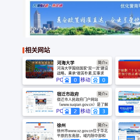
相关网站
河海大学
简介»
河海大学围绕国家“双一流”建设
战略，秉承“艰苦朴素,实事求
是，严格要求，勇于探索”校
PC
移动
训，全面加强党的领导，全面
提升治理能力，深化内涵式发
展，正在朝着世界一流特色研
宿迁市政府
简介»
究型大学的奋斗目标迈进。
宿迁市人民政府门户网站
（www.suqian.gov.cn）是了解
宿迁、办事创业、参与治理的
PC
移动
重要官方门户，兼具权威性、
服务性与互动性。发布宿迁市
委、市政府重大决策、市长刘
徐州
简介»
浩等领导调研动态、政策解读
徐州市www.xz.gov.cn位于华北
等一手信息。
平原的东南部，域内除中部和