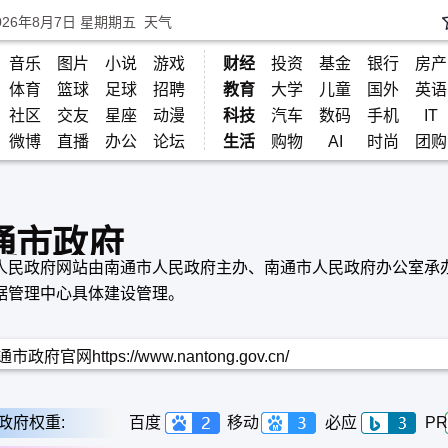
026年8月7日 星期期五
天气
音乐
图片
小说
游戏
财经
投资
基金
银行
房产
体育
篮球
足球
招聘
教育
大学
儿童
国外
英语
社区
交友
星座
动漫
科技
汽车
数码
手机
IT
微博
直播
办公
论坛
生活
购物
AI
时尚
团购
通市政府
人民政府网站由南通市人民政府主办、南通市人民政府办公室承
据管理中心具体建设管理。
市政府官网https://www.nantong.gov.cn/
政府权重:
百度
移动
必应
PR