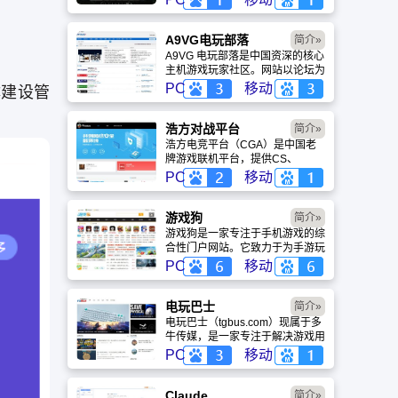
盖动漫、风景、赛博朋克等多元风
格。支持动态壁纸与头像制作，国
内访问极速，是美化桌面的首选平
A9VG电玩部落
简介»
台。
A9VG 电玩部落是中国资深的核心
主机游戏玩家社区。网站以论坛为
核心，提供全面的主机游戏资讯、
PC
移动
体建设管
攻略和资料库，覆盖
PlayStation、Xbox、Switch 等全
平台。凭借其深厚的历史积淀和活
浩方对战平台
简介»
跃的用户群体，A9VG 成为硬核玩
浩方电竞平台（CGA）是中国老
家交流心得、分享攻略的首选平台
牌游戏联机平台，提供CS、
之一。
War3、星际争霸等经典游戏的稳
PC
移动
定联机服务。重温DOTA1的激情
岁月，找回当年的战友。同时提供
最新CGA电竞赛事资讯及热门页
游戏狗
简介»
游入口，致敬中国电竞的黄金时
游戏狗是一家专注于手机游戏的综
代。
合性门户网站。它致力于为手游玩
家提供最新、最全的游戏资讯、攻
PC
移动
略、评测及视频等内容，是国内较
早一批专注于移动游戏领域的垂直
媒体。
电玩巴士
简介»
电玩巴士（tgbus.com）现属于多
牛传媒，是一家专注于解决游戏用
户需求的综合性游戏门户网站，电
PC
移动
玩巴士是一个全面的综合性游戏门
户，专注于为全球玩家提供主机、
PC及移动端游戏的全方位资讯。
Claude
简介»