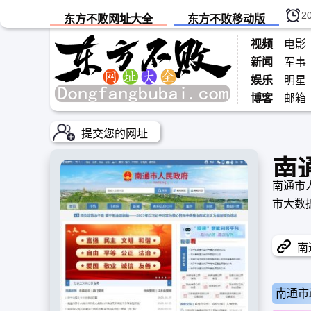
2
东方不败网址大全
东方不败移动版
视频
电影
新闻
军事
娱乐
明星
博客
邮箱
提交您的网址
南
南通市
市大数
南通
南通市