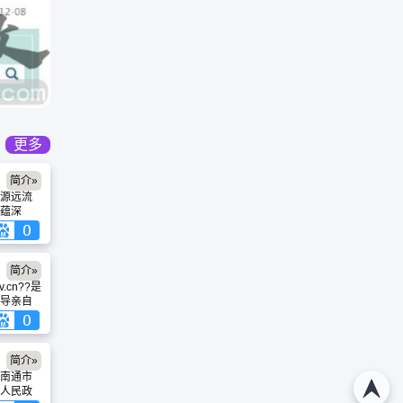
更多
简介»
源远流
蕴深
上海大公
建上海船
第一所
70年迁
简介»
为镇江船
v.cn??是
升格为本
导亲自
院，
发展起来
舶工业学
一个依
、政务
互动功
简介»
政府统
南通市
。积极
人民政
务，努