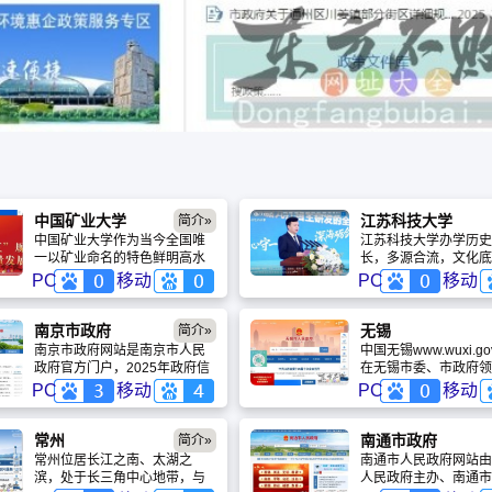
中国矿业大学
江苏科技大学
简介»
中国矿业大学作为当今全国唯
江苏科技大学办学历史
一以矿业命名的特色鲜明高水
长，多源合流，文化底
平大学，在上级主管部门、煤
厚。学校源自1933年
PC
移动
PC
移动
炭能源行业和社会各界的支持
职业学校，1953年组
下，通过长期发展和建设，已
舶工业学校——新中国
经形成了以工科为主、以矿业
造船中等专业学校，19
南京市政府
无锡
简介»
为特色，理工文管等多学科协
至镇江，1971年更名
南京市政府网站是南京市人民
中国无锡www.wuxi.go
调发展的学科专业体系和多科
舶工业学校，1978年
政府官方门户，2025年政府信
在无锡市委、市政府领
性大学的基本格局。
科并更名为镇江船舶学
息公开合格率100%。提供个
关心、 指导下建立和
PC
移动
PC
移动
1993年更名为华东船
人/法人服务超500项，年在线
的政府门户网站，这是
院。
办理量超500万件；开设“书记
托因特网，集对外宣传
信箱”“市长信箱”，留言按期办
公开、网上办事、政民
常州
南通市政府
简介»
结率100%；发布统计公报、经
能于一体，市县区两级
常州位居长江之南、太湖之
南通市人民政府网站由
济数据等公共数据超500项，联
一对外的政府门户网站
滨，处于长三角中心地带，与
人民政府主办、南通市
动“我的南京”客户端实现PC端
推进了各种网上便民服