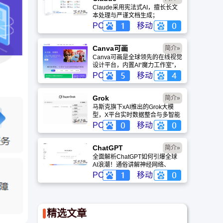
Claude采用宪法式AI，擅长长文
本处理与严谨文档生成；
ChatGPT基于RLHF，在复杂推
PC
移动
理、代码与快速迭代上占优。两者
定位不同，各有千秋。
Canva可画
简介»
Canva可画是全球领先的在线视觉
设计平台，内置AI“魔力工作室”，
提供海量正版模板与素材。无论是
PC
移动
自媒体封面、企业海报还是PPT，
零基础用户也能轻松实现专业级创
作，让设计触手可及。
Grok
简介»
马斯克旗下xAI推出的Grok大模
型，X平台实时数据整合与多智能
体协作的核心优势。针对其中文能
PC
移动
力、隐私安全及幻觉问题等高频疑
问进行客观解答，提供AI选型参
考。
ChatGPT‌
简介»
全面解析ChatGPT如何引爆全球
AI浪潮！通俗讲解神经网络、
Transformer与RLHF核心技术，
PC
移动
带您轻松看懂大语言模型如何重塑
未来。
精选文章