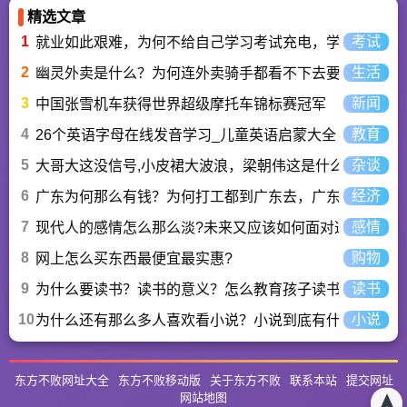
精选文章
1
考试
就业如此艰难，为何不给自己学习考试充电，学一技之长
2
生活
幽灵外卖是什么？为何连外卖骑手都看不下去要举报？
3
新闻
中国张雪机车获得世界超级摩托车锦标赛冠军
4
教育
26个英语字母在线发音学习_儿童英语启蒙大全
5
杂谈
大哥大这没信号,小皮裙大波浪，梁朝伟这是什么歌曲？
6
经济
广东为何那么有钱？为何打工都到广东去，广东连续37年
7
感情
现代人的感情怎么那么淡?未来又应该如何面对这人情淡
8
购物
网上怎么买东西最便宜最实惠?
9
读书
为什么要读书？读书的意义？怎么教育孩子读书？
10
小说
为什么还有那么多人喜欢看小说？小说到底有什么魅力长
东方不败网址大全
东方不败移动版
关于东方不败
联系本站
提交网址
网站地图