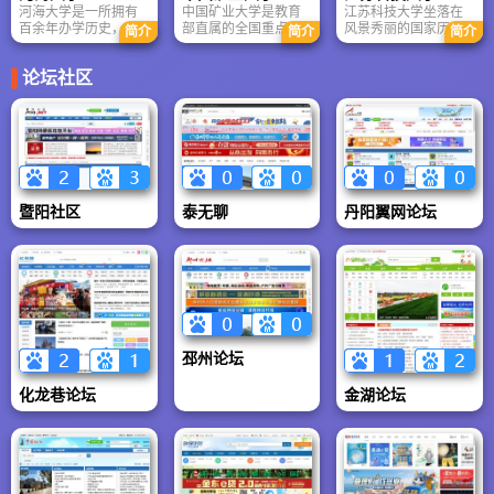
大学、国立第四中山
选世界一流大学建设A
河海大学是一所拥有
中国矿业大学是教育
江苏科技大学坐落在
江南大学拥有食品科
大学、国立中央大
类高校名单。
百余年办学历史，以
部直属的全国重点高
风景秀丽的国家历史
学与技术国家重点实
简介
简介
简介
学、国立南京大学等
水利为特色，工科为
校、国家“211工程”
文化名城——江苏省
验室，近五年承担国
历史时期
主，多学科协调发展
“985优势学科创新平
镇江市，江苏科技大
家级科研项目超300
论坛社区
的教育部直属全国重
台项目”和国家“双一
学​​是一所以工科为
项，获国家科技奖励
点大学，河海大学​​是
流”建设高校，中国矿
主，特色鲜明的普通
50余项。推行产教融
实施国家“211工程”重
业大学​​同时也是教育
高等学校，江苏科技
合模式，毕业生就业
点建设、国家优势学
部与江苏省人民政
大学​​是江苏省重点建
率连续10年超95%，
科创新平台建设、一
府、国家安全生产监
设高校，江苏科技大
与30余所国际高校合
流学科建设以及设立
督管理总局共建高
学​​教育部本科教学工
作，打造中国特色、
研究生院的高校。
校。
作水平评估优秀学
世界一流、江南风格
校，教育部卓越工程
的研究型大学。
师教育培养计划高
暨阳社区
泰无聊
丹阳翼网论坛
校。
邳州论坛
化龙巷论坛
金湖论坛