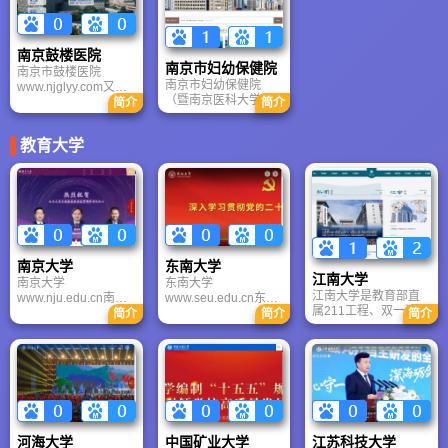
量超500万人次；依托
省中医院日门诊量万
杉矶等国际客货运航
生殖医学全国重点实
余人次， 医院综合实
线，三期工程将引入
验室等平台，承担国
力在全国省级中医医
宁宣高铁实现15分钟
家药物临床试验项目
南京鼓楼医院
院中名列前茅，在江
直达南京南站。依托
超200项；作为国家紧
南京市妇幼保健院
南京市鼓楼医院
苏乃至全国享有较高
物联网数据平台实现
急医学救援基地，具
南京市妇幼保健院
www.njglyy.com又名
声誉，病人遍及国内
0.5秒数据传输，推行
备4小时跨区域救援能
（暨南京医科大学附
南京大学医学院附属
外。
简介
简介
7×24通关机制，打造
力。一院多区（广州
属妇产医院）是江苏
鼓楼医院，是一所集
“空铁公”无缝换乘的立
路/龙江/雨花）提供全
省首家三甲妇幼保健
医疗、教学、科研为
体枢纽，2027年目标
方位医疗服务，打造
教育大学
院，2024年全国三级
一体的综合性大型三
国际货邮吞吐量全国
长三角疑难重症诊疗
妇幼保健院绩效监测
级甲等医院。鼓楼医
前十。
核心枢纽。
获A++级。拥有国家临
院由建院时50张病
床重点专科（妇科）
床，百余名员工，发
等8个省级重点专科，
展到现在已拥有开放
核定床位1500张，年
床位1800张，在岗职
分娩量超3万例；依托
工2700余名， 鼓楼医
国家级博士后科研工
院科室设置齐全，技
作站，近五年获批国
南京大学
东南大学
术力量雄厚。现有临
江南大学
家自然科学基金75
床科室32个，医技科
南京大学
东南大学
项；开创“一医一护一
江南大学是教育部直
室、研究所、实验室
www.nju.edu.cn南京
www.seu.edu.cn东南
诊室”服务模式，成立
属211工程、双一流高
32个。外科学是国家
大学坐落于钟灵毓
大学坐落于六朝古都
简介
简介
简介
华东首家公益母乳
校，办学历史追溯至
重点学科共建单位。
秀、虎踞龙蟠的金陵
南京，是享誉海内外
库，2024年通过智慧
1902年三江师范学
古都，是一所历史悠
的著名高等学府。学
医院三级评审。一院
堂，2001年合并组
久、声誉卓著的百年
校是国家教育部直属
两区（莫愁路/丁家
建。江南大学拥有食
名校。其前身是创建
并与江苏省共建的全
庄）提供全周期妇幼
品科学与工程、轻工
于1902年的三江师范
国重点大学，是国家
健康服务，打造全国
技术与工程2个双一流
学堂，此后历经两江
“985工程”和“211工程”
妇幼健康领域“第一方
学科，18个学院涵盖
师范学堂、南京高等
重点建设大学之一。
阵”标杆。
10大学科门类，年培
师范学校、国立东南
2017年，东南大学入
河海大学
中国矿业大学
江苏科技大学
养本科生超1.2万名。