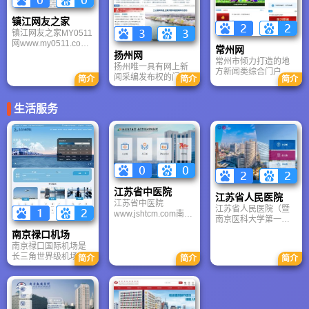
闻、社保查询、公交
文双语发布平台，无
了目前苏州地区规模
实时查询等便民服
论在内容设置、传播
更大、影响力更广的
镇江网友之家
务，日均服务调用量
手段，还是在受众定
城市综合门户网站集
镇江网友之家MY0511
超20万次；联合商家
位上紧跟现代传媒的
群。名城苏州互联网
网www.my0511.com
推出消费团购，2025
发展方向。
网站业务、数字电视
常州网
是镇江地区人气更旺
扬州网
年带动本地消费超5亿
信息业务以及手机终
常州市倾力打造的地
的社区门户网站。
元。依托国企资源与
扬州唯一具有网上新
端业务。其中互联网
方新闻类综合门户
MY0511网立足于江苏
AI技术，打造集资
闻采编发布权的门户
简介
简介
简介
业务主要涉及三大网
网，常州网是我市继
镇江，为镇江广大网
讯、互动、服务于一
网站。扬州网联动“扬
站的维护建设：名城
报纸、广播、电视之
民提供综合类信息资
体的数字生活枢纽，
州发布”客户端，日均
苏州、中国苏州及新
后的第四媒体。中国
讯和互动交流服务。
助力无锡长三角一体
生活服务
发布原创报道超50
华网苏州频道。
常州网整合全市新闻
MY0511网为镇江市架
化发展。
篇，2025年推动解决
信息资源，由常州市
设一座通向世界的沟
民生诉求超1200件；
互联网新闻中心主
通桥梁，让镇江的历
开设“运河十二景”“书
办。常州市互联网新
史文化走向世界，让
香扬州”等文旅专题，
闻中心是常州市于
世界了解镇江。
带动本地消费超8亿
2006年6月成立的全
元。扬州网依托AI智
民事业单位，主要负
能推荐与全媒体资
责建设中国常州网。
源，打造集资讯、政
江苏省中医院
江苏省人民医院
务、服务于一体的数
江苏省中医院
江苏省人民医院（暨
字生态枢纽，助力扬
www.jshtcm.com南京
南京医科大学第一附
州“世界运河之都”建
中医药大学附属医
属医院、江苏省妇幼
设。
南京禄口机场
院，创建于1954年10
保健院）是江苏省属
月，创建初即荟萃江
南京禄口国际机场是
三甲综合医院，2023
苏一代名医，铸成渊
长三角世界级机场群
简介
简介
简介
年国家三级公立医院
源浓厚之学术根基。
重要枢纽、国家大型
绩效考核获A++等级。
江苏省中医院历经半
枢纽机场，2025年旅
拥有国家临床重点专
个多世纪几代人的艰
客吞吐量3137.8万人
科18个，开放床位
苦创业，医院规模与
次、货邮吞吐量47.6
4600余张，年门急诊
声誉日益扩大。江苏
万吨。新开巴黎、洛