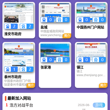
户，集信息发布、在
府子网站的指导、检
候，受东南季风影响
线办事、政民互动、
查和监督工作。
较大。
数据开放于一体，既
是政府施政的窗口，
也是市民企业的服务
站，更是推动南通高
质量发展的重要数字
盐城
中国扬州门户网站
基础设施。
中国盐城政府网站
淮安市政府
www.yancheng.gov.c
简介
n由盐城市人民政府主
办、盐城市人民政府
办公室承办、管理。
中国盐城政府网站的
建设过程中，我们始
终以宣传盐城、服务
社会、沟通民众、高
效透明、信息整合、
张家港
镇江
资源共享为宗旨，力
镇江
求进一步提高政府公
www.zhenjiang.gov.c
共服务效率和质量，
泰州市政府
n是国务院第二批公布
争取把中国盐城政府
中国泰州政府门户网
的国家历史文化名
网站建设成为一个功
站是泰州市最权威、
简介
简介
城，有着极其丰厚的
能较为齐全、基础较
最全面的政务门户，
文化积淀。3000多年
为完善、面向公众的
集信息发布、在线服
前，周康王分封夨为
信息发布平台。
务、互动交流、数据
宜侯，如今的镇江一
最新加入网站
开放于一体，是了解
带即为宜地。1954年
泰州、办事创业、参
从镇江大港烟墩山出
1
游戏
浩方对战平台
2026-08-
与治理的重要窗口。
土的国宝级西周青铜