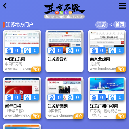
×
江苏地方门户
江苏
<
首页
中国江苏网
江苏省政府
南京龙虎网
中国江苏网
龙虎网
www.jschina.com.cn
www.longhoo.net是由
简介
简介
是由江苏省委、省政
中共南京市委宣传部
府组建的省级综合性
主管、南京日报报业
门户网站，是国务院
集团主办，是国务院
新闻办确定的地方重
新闻办批准的江苏省
点新闻网站，于2001
属重点新闻网站，也
年12月29日正式开
是南京市唯一的重点
通。中国江苏网以建
新闻网站，旗下有龙
设“江苏第一门户、全
虎网站、南京手机报
新华日报
江苏新闻网
江苏广播电视网
国首屈一指”综合性网
（移动手机报）、南
《新华日报》
中国新闻
江苏省广播电视总台
站为目标，确立“更新
京快报（电信手机
www.xhby.net(XIN
www.js.chinanews.co
（集团）
闻、很江苏、大服
报）等新媒体。
简介
简介
简介
HUA DAILY)现为中共
m.cn社简称中新社，
www.jsbc.com成立于
务、全媒体、广参与”
江苏省委机关报。
是由中国新闻界和海
2001年6月，是由原
的新理念，突出贴近
《新华日报》有着悠
内外知名人士于1952
江苏人民广播电台、