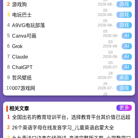
05
器宜侯夨簋及其126字
2
游戏
游戏狗
2026-08-
的铭文无不充分折射
05
出镇江悠久而辉煌的
3
游戏
电玩巴士
2026-08-
历史。
05
4
游戏
A9VG电玩部落
2026-08-
05
5
AI
Canva可画
2026-08-
03
6
AI
Grok
2026-08-
03
7
AI
Claude
2026-08-
03
8
AI
ChatGPT‌
2026-07-
28
9
桌面
哲风壁纸
2026-07-
26
10
游戏
007游戏网
2026-07-
26
更多
相关文章
1
全国出名的教育培训平台，选择教育平台其价值已远超传
2
26个英语字母在线发音学习_儿童英语启蒙大全
3