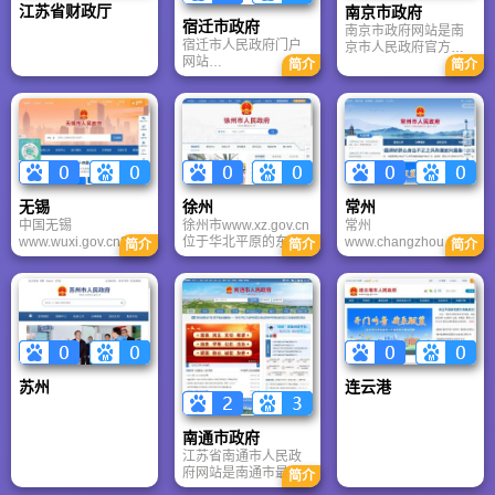
江苏省财政厅
南京市政府
宿迁市政府
南京市政府网站是南
宿迁市人民政府门户
京市人民政府官方门
网站
户，2025年政府信息
简介
简介
（www.suqian.gov.cn
公开合格率100%。提
）是江苏省宿迁市官
供个人/法人服务超
方权威的政务信息发
500项，年在线办理量
布和公共服务平台。
超500万件；开设“书
该网站由宿迁市人民
记信箱”“市长信箱”，
政府主办、宿迁市人
留言按期办结率
民政府办公室承办，
100%；发布统计公
旨在推进政务公开、
报、经济数据等公共
无锡
徐州
常州
优化政务服务、加强
数据超500项，联动
中国无锡
徐州市www.xz.gov.cn
常州
政民互动、提升政府
“我的南京”客户端实现
www.wuxi.gov.cn??是
位于华北平原的东南
www.changzhou.gov.
治理能力。
简介
简介
简介
PC端与移动端服务同
在无锡市委、市政府
部，域内除中部和东
cn位居长江之南、太
步。依托集约化云平
领导亲自关心、 指导
部存在少数丘岗外，
湖之滨，常州处于长
台，打造公开透明、
下建立和发展起来的
大部皆为平原。徐州
三角中心地带，与上
服务高效、互动便民
政府门户网站，中国
市地处古淮河的支流
海、南京两大都市等
的数字政府核心平
无锡政府门户网站始
沂、沭、泗诸水的下
距相望，与苏州、无
台。
建于1999年，曾是全
游，以黄河故道为分
锡联袂成片，构成苏
国百佳政府网站之
水岭，形成北部的
锡常都市圈。常州是
一。中国无锡政府门
沂、沭、泗水系和南
一座有着3200年左右
苏州
连云港
户网站工作部门,中国
部的濉、安河水系。
文字记载的历史文化
无锡政府门户网站主
徐州市属暖温带季风
古城。有着长达2500
要职能：承担中国无
气候区，由于东西狭
多年有准确纪年和确
南通市政府
锡政府门户网站的信
长，受海洋影响程度
切地名的历史。
江苏省南通市人民政
息发布、日常维护和
有差异，东部属暖温
府网站是南通市最权
运行管理工作，负责
带湿润季风气候，西
简介
威、最全面的政务门
政府各部门和区县政
部为暖温带半湿润气