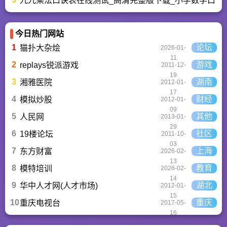
九九乘法口诀表在线测试_高清完整版下载_小学数学口算
今日热门网站
1
论坛
猫扑大杂烩
2026-01-
11
2
游戏
replays锐派游戏
2011-12-
19
3
湖南
湘雅医院
2012-01-
17
4
财经
模拟炒股
2012-01-
09
5
其他
人民网
2013-01-
29
6
社区
19楼论坛
2011-10-
03
7
上海
东方财富
2026-02-
13
8
教育
模特培训
2026-02-
14
9
湖北
华中人才网(人才市场)
2012-01-
15
10
重庆
重庆电视台
2017-05-
16