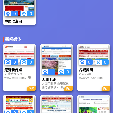
生活、贴近网民、贴
久而光荣的历史传
年9月14日在北京发起
江苏电视台、江苏有
近现场、贴近市场，
统。它是由周恩来等
成立的，是中国内地
线电视台等单位合并
体现全方位渗透、全
老一辈无产阶级革命
仅有的两家通讯社之
组建而成， 目前，总
媒体呈现、全天候服
家亲自创办的、中国
一。经过50多年的建
台开播14个电视频
务的特点。
共产党第一张在全国
设与发展，中新社已
道，其中江苏卫视为
中国淮海网
公开发行的报纸。
具可观的规模。其总
上星频道，城市、综
社设在北京，在全国
艺、影视、公共、体
25个省、自治区、直
育休闲、少儿、财经
辖市和 香港、澳门以
为地面频道，国际频
及美国、法国、日
道 为境外落地频道，
新闻媒体
本、加拿大、澳大利
江苏动视为移动电视
亚、泰国、马来西亚
频道.
等设有分社。
无锡新传媒
名城苏州
无锡新传媒网
名城苏州
www.wxrb.com是无锡
www.2500sz.com网
太湖明珠
更具权威性和影响力
站前身是创办于1997
太湖明珠网由无锡热
的新闻门户网站。无
年的苏州之窗。名城
线传媒网络有限公司
简介
简介
简介
锡新传媒网以权威新
苏州网站同中国网民
运营，是无锡本土权
媒体、传播新速度理
共成长，已经拥有名
威城市门户网站。旗
念，是无锡第一个真
城新闻网、名城社
下东林论坛日均发帖
正的全媒体传播平
区、第一房产网、第
超5000条，是无锡人
台，无锡新传媒网具
一汽车网、名城旅游
交流生活的核心社
有大型独立网络视频
网、CUTV苏州台等众
区；网站整合本地新
直播能力，拥有中英
多行业门户网，成为