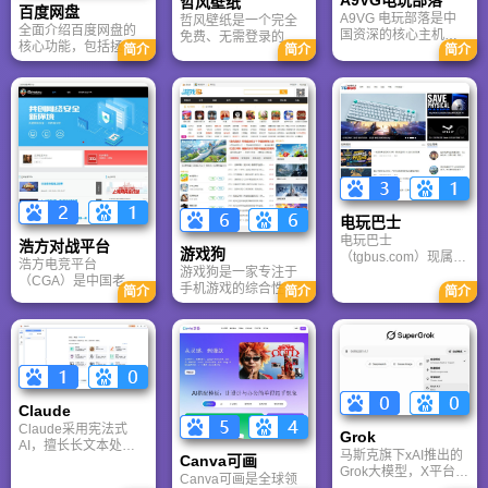
哲风壁纸
百度网盘
A9VG 电玩部落是中
哲风壁纸是一个完全
全面介绍百度网盘的
国资深的核心主机游
免费、无需登录的高
核心功能，包括拯救
简介
简介
简介
戏玩家社区。网站以
清壁纸下载网站。提
手机内存、在线看视
论坛为核心，提供全
供海量4K、8K超清电
频、AI智能做笔记与
面的主机游戏资讯、
脑与手机壁纸，涵盖
总结长文。详细解答
攻略和资料库，覆盖
动漫、风景、赛博朋
数据安全性及服务器
PlayStation、Xbox、
克等多元风格。支持
备份机制，带你了解
Switch 等全平台。凭
动态壁纸与头像制
GenFlow AI智能体如
借其深厚的历史积淀
作，国内访问极速，
何帮你高效办公与学
和活跃的用户群体，
是美化桌面的首选平
习。
A9VG 成为硬核玩家
台。
交流心得、分享攻略
的首选平台之一。
电玩巴士
电玩巴士
浩方对战平台
游戏狗
（tgbus.com）现属于
浩方电竞平台
游戏狗是一家专注于
多牛传媒，是一家专
（CGA）是中国老牌
手机游戏的综合性门
注于解决游戏用户需
简介
简介
简介
游戏联机平台，提供
户网站。它致力于为
求的综合性游戏门户
CS、War3、星际争霸
手游玩家提供最新、
网站，电玩巴士是一
等经典游戏的稳定联
最全的游戏资讯、攻
个全面的综合性游戏
机服务。重温DOTA1
略、评测及视频等内
门户，专注于为全球
的激情岁月，找回当
容，是国内较早一批
玩家提供主机、PC及
年的战友。同时提供
专注于移动游戏领域
移动端游戏的全方位
最新CGA电竞赛事资
的垂直媒体。
资讯。
Claude
讯及热门页游入口，
致敬中国电竞的黄金
Claude采用宪法式
Grok
时代。
AI，擅长长文本处理
马斯克旗下xAI推出的
Canva可画
与严谨文档生成；
Grok大模型，X平台实
ChatGPT基于RLHF，
Canva可画是全球领
时数据整合与多智能