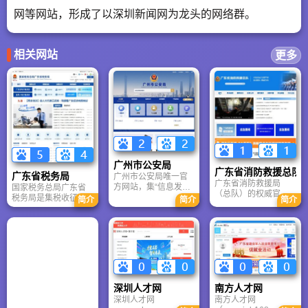
网等网站，形成了以深圳新闻网为龙头的网络群。
相关网站
更多
广州市公安局
广东省消防救援总队
广东省税务局
广州市公安局唯一官
广东省消防救援局
方网站，集“信息发布
国家税务总局广东省
（总队）的权威官
+ 在线办事 + 警民沟
税务局是集税收征
简介
简介
简介
网，既是政府信息公
通 + 监督举报”于一
管、服务、执法于一
开平台，也是公众获
体。无论是办理身份
体的现代化省级税务
取消防服务、学习安
证、查违章、申请出
机关，致力于构建“高
全知识、参与社会共
入境，还是了解最新
效、智能、便民”的税
治的重要窗口。无论
交规、举报犯罪线
收治理体系，服务广
是企业办理消防审
索，这里都是最权
东经济社会高质量发
批，还是市民了解防
威、最安全、最便捷
展。
火常识，都可通过该
的官方入口。
网站获得可靠信息。
深圳人才网
南方人才网
深圳人才网
南方人才网