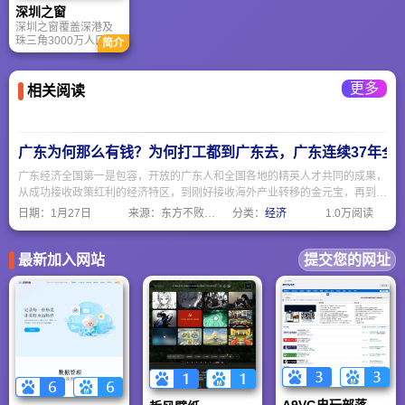
体造型及色彩给人以
的新媒体产品矩阵。
2008年，推出手机门
深圳之窗
年轻、活力、变化、
户网站
深圳之窗覆盖深港及
国际感；标志图形以
wap.ycwb.com。
珠三角3000万人口、
深圳市花“勒杜鹃”为视
简介
辐射东南沿海周边1亿
觉载体，由三个旋转
人群、影响国内外3亿
的叶片拼联而成，意
网民，以服务珠三角
喻深圳的多元文化与
更多
相关阅读
尤其是深圳地区用户
网络世界的信息交
为己任，努力打造深
换。
圳最具影响力的网络
媒体。一直以来，深
圳之窗以其优质的服
广东为何那么有钱？为何打工都到广东去，广东连续37年全国
务和领先的技术，深
受广大网民的欢迎和
广东经济全国第一是包容，开放的广东人和全国各地的精英人才共同的成果，
赞誉。
从成功接收政策红利的经济特区，到刚好接收海外产业转移的金元宝，再到产
业升级的高科技产业，广东勇冠三军，当仁不让。广东人的包容开放是接纳外
日期：
1月27日
来源：东方不败网址大全
分类：
经济
1.0万阅读
地人的重要因素之一。
最新加入网站
提交您的网址
A9VG电玩部落