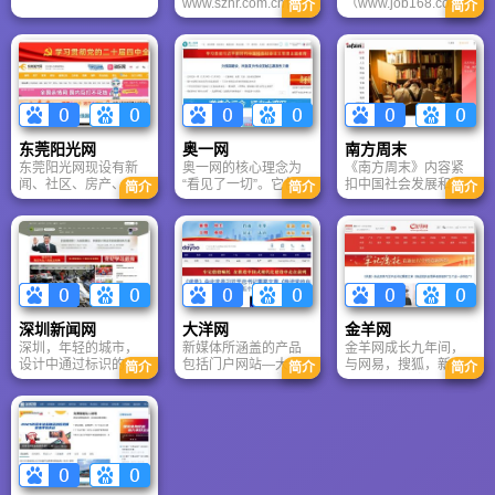
www.szhr.com.cn作为
（www.job168.com）
简介
简介
深圳市人才交流服务
是中国最大、最专业
中心有限公司的门户
的区域性人才市场--中
网站，于2009年正式
国南方人才市场旗下
更名为深圳市人才交
唯一的人力资源专业
流服务中心有限公
网站。南方人才网以
司。深圳市人才交流
用户为中心，以市场
服务中心有限公司各
为导向，以创新为动
项业务得到了快速的
力，率先获得了国际
东莞阳光网
奥一网
南方周末
发展，逐渐发展成为
ISO9002质量体系认
东莞阳光网现设有新
奥一网的核心理念为
《南方周末》内容紧
集现场招聘、网络招
证，以良好的商业模
闻、社区、房产、旅
“看见了一切”。它包含
扣中国社会发展和国
聘、人才信息服务、
式在经济发达地区立
简介
简介
简介
游、生活、丽人、交
多种诉求：有丰富的
际时局的热点和关键
人事代理、人才派
脚，开创了人才网站
友、娱乐、摄影、视
资讯，能够看到一
点，完整、真实的记
遣、人才征信、大学
树质量品牌的先河。
频、供求、广播、电
切；采集与传播速度
录中国社会迈向未来
生就业服务、承办人
视、主持、魅力东莞
快，新闻原生性、自
的脉络、趋势和图
才高交会和人才文博
等20多个专业频道。
然性强，可看到正在
景。根据专业品牌机
会、举办毕业生就业
东莞阳光网共享东莞
发生的一切；不仅仅
构评估，“南方周末”的
双选会、管理和服务
广播电视台广播与电
提供事实，还提供对
品牌价值高度20亿
流动党员等兼具市场
视资源优势，发布东
事实的分析与解读，
元，多次获得国内外
化服务和公益型服务
深圳新闻网
大洋网
金羊网
莞地区新闻资讯更快
能看明白一切；网络
传媒大奖，是中国公
职能的华南地区知
深圳，年轻的城市，
新媒体所涵盖的产品
金羊网成长九年间，
更新，专享视（音）
视觉合乎人性，追求
信力最强的综合性周
名、全国具有一定影
设计中通过标识的独
包括门户网站—大洋
与网易，搜狐，新
频直播与点播东莞广
愉悦舒适，能够轻松
报。
简介
简介
简介
响力的大型人才服务
特性，来塑造这个城
网，多媒体数字报
浪，腾讯，雅虎等全
播电视台广播、电视
地看到一切；不仅可
专业机构。
市的独特气质。标识
纸、手机报纸、广州
国知名门户网站进行
节目。
以了解事实，更能够
除了能够将新媒体这
日报3G 门户、手机大
紧密的信息授权合
通过多种组合互动平
一概念体现出来外，
洋网、数字电视报
作；并相续建立了途
台置身其中，看到并
也将深圳这座城市的
纸、移动阅读本、手
歌自游网、开心购、
参与和享受一切。
地域特点以及人文文
机客户端 软件等产
羊彩网和金羊搜案等
化呈现出来；标识整
品，共同组成了强大
电子商务平台，且于