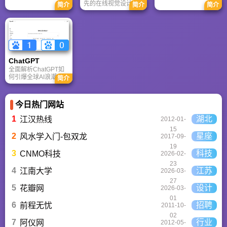
在复杂推理、代码与
先的在线视觉设计平
简介
简介
简介
体协作的核心优势。
快速迭代上占优。两
台，内置AI“魔力工作
针对其中文能力、隐
者定位不同，各有千
室”，提供海量正版模
私安全及幻觉问题等
秋。
板与素材。无论是自
高频疑问进行客观解
媒体封面、企业海报
答，提供AI选型参
还是PPT，零基础用
考。
户也能轻松实现专业
级创作，让设计触手
ChatGPT‌
可及。
全面解析ChatGPT如
何引爆全球AI浪潮！
简介
通俗讲解神经网络、
Transformer与RLHF
核心技术，带您轻松
今日热门网站
看懂大语言模型如何
重塑未来。
1
湖北
江汉热线
2012-01-
15
2
星座
风水学入门-包双龙
2017-09-
19
3
科技
CNMO科技
2026-02-
23
4
江苏
江南大学
2026-03-
27
5
设计
花瓣网
2026-03-
01
6
招聘
前程无忧
2011-10-
02
7
行业
阿仪网
2012-05-