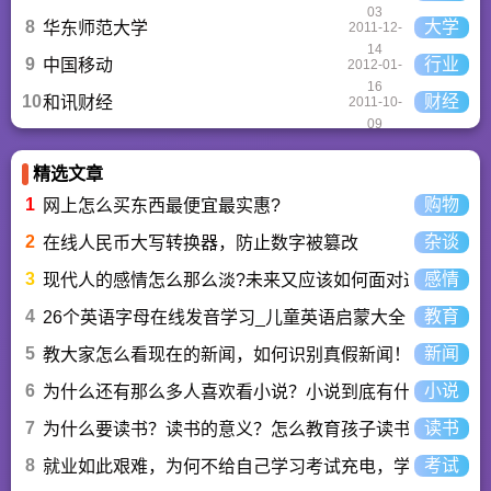
03
8
大学
华东师范大学
2011-12-
14
9
行业
中国移动
2012-01-
16
10
财经
和讯财经
2011-10-
09
精选文章
1
购物
网上怎么买东西最便宜最实惠?
2
杂谈
在线人民币大写转换器，防止数字被篡改
3
感情
现代人的感情怎么那么淡?未来又应该如何面对这人情淡
4
教育
26个英语字母在线发音学习_儿童英语启蒙大全
5
新闻
教大家怎么看现在的新闻，如何识别真假新闻！
6
小说
为什么还有那么多人喜欢看小说？小说到底有什么魅力长
7
读书
为什么要读书？读书的意义？怎么教育孩子读书？
8
考试
就业如此艰难，为何不给自己学习考试充电，学一技之长