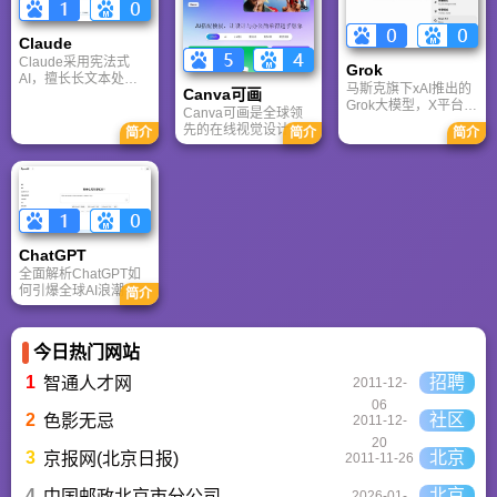
容，是国内较早一批
玩家提供主机、PC及
年的战友。同时提供
专注于移动游戏领域
移动端游戏的全方位
最新CGA电竞赛事资
的垂直媒体。
资讯。
Claude
讯及热门页游入口，
致敬中国电竞的黄金
Claude采用宪法式
Grok
时代。
AI，擅长长文本处理
马斯克旗下xAI推出的
Canva可画
与严谨文档生成；
Grok大模型，X平台实
ChatGPT基于RLHF，
Canva可画是全球领
时数据整合与多智能
在复杂推理、代码与
先的在线视觉设计平
简介
简介
简介
体协作的核心优势。
快速迭代上占优。两
台，内置AI“魔力工作
针对其中文能力、隐
者定位不同，各有千
室”，提供海量正版模
私安全及幻觉问题等
秋。
板与素材。无论是自
高频疑问进行客观解
媒体封面、企业海报
答，提供AI选型参
还是PPT，零基础用
考。
户也能轻松实现专业
级创作，让设计触手
ChatGPT‌
可及。
全面解析ChatGPT如
何引爆全球AI浪潮！
简介
通俗讲解神经网络、
Transformer与RLHF
核心技术，带您轻松
今日热门网站
看懂大语言模型如何
重塑未来。
1
招聘
智通人才网
2011-12-
06
2
社区
色影无忌
2011-12-
20
3
北京
京报网(北京日报)
2011-11-26
4
北京
中国邮政北京市分公司
2026-01-