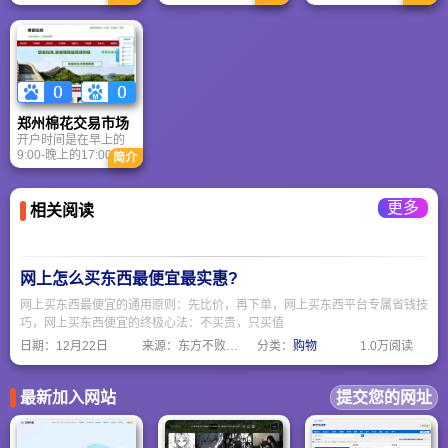
业、诚信、开拓”的服
未发生过一起客户交
会副委员长、著名管
务理念，以人为本、
易纠纷，多次受到行
理学家成思危教授与
创新发展，以最佳的
业主管部门和各期货
香港理工大学前校长
业务运作方式，致力
交易所的好评，在行
潘宗光教授的共同倡
于为客户提供品质一
业中树立了良好的信
导与推动下于2003年
流的产品和服务，实
誉。同时，公司更是
7月创办，致力于中国
现客户和公司的双
以保证客户的利益、
风险投资事业理论和
赢，以专业创造财
为客户创造价值为一
实务的研究，推动中
郑州棉花交易市场
富，以专心提升价
贯的经营准则。
国风险投资和高科技
开户时间是在早上的
值。
产业的健康快速发
9:00-晚上的17:00，
展。研究院成立七年
简介
这段时间属于我们开
来，为推动我国风险
户部门的上班时间，
投资政策环境的完
所以这段时间之内均
善、促进国内外风险
更多
相关阅读
可进行开户，一般在
投资业的合作与交
15分钟左右我们可以
流、促成风险投资与
为您办理好开户相关
优秀项目的成功对
事宜
接、培训本土风险投
资家与创业企业家做
网上怎么买东西最便宜最实惠?
出了重大贡献，得到
网上买东西最便宜的通用原则：先比价，再下单，网上买东西平台专属省钱技
国家领导人、部委领
导、海内外风险投资
巧，网上买东西便宜的终极心法：不买贵，只买值
家与企业家的高度评
日期：
12月22日
来源：东方不败网址大全
分类：
购物
1.0万阅读
价。
最新加入网站
提交您的网址