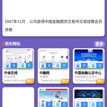
2007年11月 公司获得中国金融期货交易所交易结算会员
资格
相关网站
更多
中金在线
中融网
中国金融认证中心
中金在线
中融网
中国金融认证中心
(www.cnfol.com),是中
（www.jrjg.com）是
（China Financial
简介
简介
简介
国人的金融门户网
一个实时的金融信息
Certification
站，覆盖财经、股
大集中监测平台；特
Authority，简称
票、 证券、金融、港
别注重于情报决策支
CFCA）于2000年6月
股、行情、基金、债
持、金融业务创新、
29日挂牌成立，是经
券、期货、外汇、保
金融风险管理、金融
中国人民银行和国家
险、银行、博客、股
数据应用，精心打造
信息安全管理机构批
票分析软件等多种面
的一个金融信息、金
准成立的国家级权威