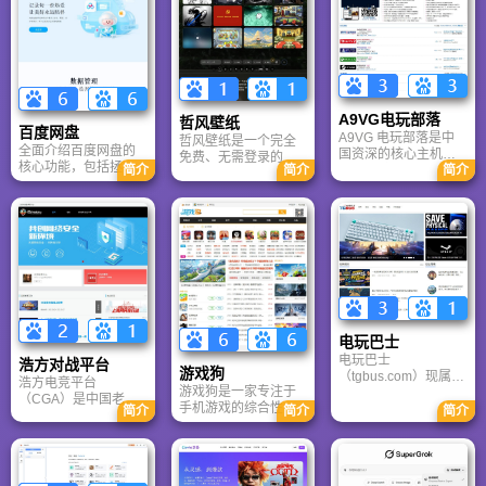
A9VG电玩部落
哲风壁纸
百度网盘
A9VG 电玩部落是中
哲风壁纸是一个完全
全面介绍百度网盘的
国资深的核心主机游
免费、无需登录的高
核心功能，包括拯救
简介
简介
简介
戏玩家社区。网站以
清壁纸下载网站。提
手机内存、在线看视
论坛为核心，提供全
供海量4K、8K超清电
频、AI智能做笔记与
面的主机游戏资讯、
脑与手机壁纸，涵盖
总结长文。详细解答
攻略和资料库，覆盖
动漫、风景、赛博朋
数据安全性及服务器
PlayStation、Xbox、
克等多元风格。支持
备份机制，带你了解
Switch 等全平台。凭
动态壁纸与头像制
GenFlow AI智能体如
借其深厚的历史积淀
作，国内访问极速，
何帮你高效办公与学
和活跃的用户群体，
是美化桌面的首选平
习。
A9VG 成为硬核玩家
台。
交流心得、分享攻略
的首选平台之一。
电玩巴士
电玩巴士
浩方对战平台
游戏狗
（tgbus.com）现属于
浩方电竞平台
游戏狗是一家专注于
多牛传媒，是一家专
（CGA）是中国老牌
手机游戏的综合性门
注于解决游戏用户需
简介
简介
简介
游戏联机平台，提供
户网站。它致力于为
求的综合性游戏门户
CS、War3、星际争霸
手游玩家提供最新、
网站，电玩巴士是一
等经典游戏的稳定联
最全的游戏资讯、攻
个全面的综合性游戏
机服务。重温DOTA1
略、评测及视频等内
门户，专注于为全球
的激情岁月，找回当