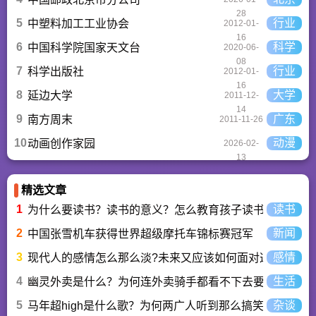
28
5
行业
中塑料加工工业协会
2012-01-
16
6
科学
中国科学院国家天文台
2020-06-
08
7
行业
科学出版社
2012-01-
16
8
大学
延边大学
2011-12-
14
9
广东
南方周末
2011-11-26
10
动漫
动画创作家园
2026-02-
13
精选文章
1
读书
为什么要读书？读书的意义？怎么教育孩子读书？
2
新闻
中国张雪机车获得世界超级摩托车锦标赛冠军
3
感情
现代人的感情怎么那么淡?未来又应该如何面对这人情淡
4
生活
幽灵外卖是什么？为何连外卖骑手都看不下去要举报？
5
杂谈
马年超high是什么歌？为何两广人听到那么搞笑？马超hi