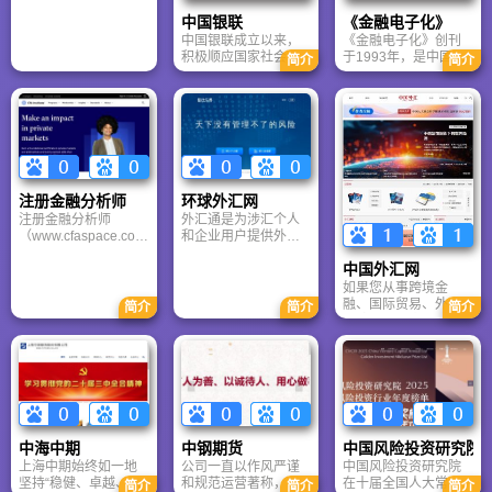
向个人和企业的服
融业务、金融机构、
的安全认证机构，重
中国银联
《金融电子化》
务。目前，中金在线
金融专家大集中的大
要的国家金融信息安
中国银联成立以来，
《金融电子化》创刊
日访问量超过3000
型网络增值服务平台
全基础设施之一。也
积极顺应国家社会经
于1993年，是中国人
万，在国内金融类网
―――中国金融门
是《中华人民共和国
简介
简介
济发展和人民群众用
民银行主管，中国银
站中排名前列。
户！
电子签名法》颁布
卡需要，牢记产业使
行业监督管理委员
后，我国首批获得电
命，履行社会责任，
会、中国保险监督管
子认证服务许可的电
充分发挥银行卡组织
理委员会、中国证券
子认证服务机构之
的职能作用，积极携
监督管理委员会、国
一。
手商业银行和专业机
家外汇管理局、中国
构等银行卡产业相关
工商银行、中国农业
各方，探索出了一条
银行、中国银行、中
注册金融分析师
环球外汇网
中国特色的银行卡产
国建设银行、交通银
注册金融分析师
外汇通是为涉汇个人
业发展之路，有力维
行及其他商业银行、
（www.cfaspace.com
和企业用户提供外汇
护了国家经济、金融
保险公司、证券公司
）作为领先的CFA注
服务全面解决方案的
安全，推动我国银行
等金融机构协办，是
中国外汇网
册金融分析师专业网
专业财经垂直门户，
卡产业实现了超常
我国金融信息科技类
站，致力于“凝聚CFA
是全球华人在线外汇
如果您从事跨境金
规、跨越式发展，使
主导期刊。
资源，推动CFA职业
服务首选网站！外汇
融、国际贸易、外汇
中国快速发展成为全
简介
简介
简介
发展”，以CFA培训为
通网站的信息与服务
风险管理或宏观经济
球银行卡产业发展最
纲，以交流为目，打
涵盖4大领域，包括外
研究，该网站是不可
快、最具潜力的国家
造世界一流的投资专
汇投资、外汇理财、
多得的高质量信息
之一。
业网站”的企业理念，
生活用汇和企业外汇
源。
已经成为CFA教育领
避险。除了在线的信
域重要的推动力量之
息和顾问服务以外，
一。我们已经开始了
我们专业的团队也为
自己的事业并将长久
企业及高端个人用户
中海中期
中钢期货
中国风险投资研究院
执着于此。
提供一对一的外汇风
上海中期始终如一地
公司一直以作风严谨
中国风险投资研究院
险管理和资产管理服
坚持“稳健、卓越、专
和规范运营著称，从
在十届全国人大常委
务。
简介
简介
简介