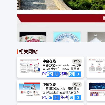
相关网站
中金在线
简介»
中金在线(www.cnfol.com),是中
国人的金融门户网站，覆盖财
经、股票、 证券、金融、港
PC
移动
股、行情、基金、债券、期
货、外汇、保险、银行、博
客、股票分析软件等多种面向
中国银联
简介»
个人和企业的服务。目前，中
中国银联成立以来，积极顺应
金在线日访问量超过3000万，
国家社会经济发展和人民群众
在国内金融类网站中排名前
用卡需要，牢记产业使命，履
PC
移动
列。
行社会责任，充分发挥银行卡
组织的职能作用，积极携手商