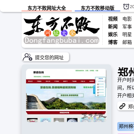
2
东方不败网址大全
东方不败移动版
视频
电影
新闻
军事
娱乐
明星
博客
邮箱
提交您的网址
郑
开户时间
间，所
开户相
郑
郑州棉