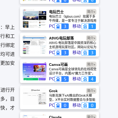
略、评测及视频等内容，是国内较
早一批专注于移动游戏领域的垂直
媒体。
电玩巴士
简介»
电玩巴士（tgbus.com）现属于多
牛传媒，是一家专注于解决游戏用
户需求的综合性游戏门户网站，电
PC
移动
：早上
玩巴士是一个全面的综合性游戏门
户，专注于为全球玩家提供主机、
设银行和工
PC及移动端游戏的全方位资讯。
A9VG电玩部落
简介»
A9VG 电玩部落是中国资深的核心
进行绑定
主机游戏玩家社区。网站以论坛为
核心，提供全面的主机游戏资讯、
PC
移动
们均可进
攻略和资料库，覆盖
PlayStation、Xbox、Switch 等全
更加安
平台。凭借其深厚的历史积淀和活
Canva可画
简介»
跃的用户群体，A9VG 成为硬核玩
Canva可画是全球领先的在线视觉
家交流心得、分享攻略的首选平台
设计平台，内置AI“魔力工作室”，
之一。
提供海量正版模板与素材。无论是
PC
移动
自媒体封面、企业海报还是PPT，
零基础用户也能轻松实现专业级创
可进行开
作，让设计触手可及。
Grok
简介»
马斯克旗下xAI推出的Grok大模
做多，目
型，X平台实时数据整合与多智能
体协作的核心优势。针对其中文能
PC
移动
更快，才
力、隐私安全及幻觉问题等高频疑
问进行客观解答，提供AI选型参
考。
Claude
简介»