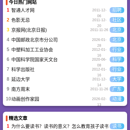
今日热门网站
看懂大语言模型如何
重塑未来。
1
招聘
智通人才网
2011-12-
06
2
社区
色影无忌
2011-12-
20
3
北京
京报网(北京日报)
2011-11-26
4
北京
中国邮政北京市分公司
2026-01-
28
5
行业
中塑料加工工业协会
2012-01-
16
6
科学
中国科学院国家天文台
2020-06-
08
7
行业
科学出版社
2012-01-
16
8
大学
延边大学
2011-12-
14
9
广东
南方周末
2011-11-26
10
动漫
动画创作家园
2026-02-
13
精选文章
1
读书
为什么要读书？读书的意义？怎么教育孩子读书？