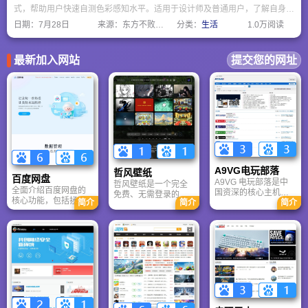
式，帮助用户快速自测色彩感知水平。适用于设计师及普通用户，了解自身色
觉状态，包含石原氏色盲检测图，保护视觉健康，测试结果仅供参考。
日期：
7月28日
来源：东方不败网址大全
分类：
生活
1.0万阅读
最新加入网站
提交您的网址
A9VG电玩部落
哲风壁纸
百度网盘
A9VG 电玩部落是中
哲风壁纸是一个完全
全面介绍百度网盘的
国资深的核心主机游
免费、无需登录的高
核心功能，包括拯救
简介
简介
简介
戏玩家社区。网站以
清壁纸下载网站。提
手机内存、在线看视
论坛为核心，提供全
供海量4K、8K超清电
频、AI智能做笔记与
面的主机游戏资讯、
脑与手机壁纸，涵盖
总结长文。详细解答
攻略和资料库，覆盖
动漫、风景、赛博朋
数据安全性及服务器
PlayStation、Xbox、
克等多元风格。支持
备份机制，带你了解
Switch 等全平台。凭
动态壁纸与头像制
GenFlow AI智能体如
借其深厚的历史积淀
作，国内访问极速，
何帮你高效办公与学
和活跃的用户群体，
是美化桌面的首选平
习。
A9VG 成为硬核玩家
台。
交流心得、分享攻略
的首选平台之一。