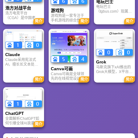
电玩巴士
电玩巴士
浩方对战平台
游戏狗
（tgbus.com）现属于
浩方电竞平台
游戏狗是一家专注于
多牛传媒，是一家专
（CGA）是中国老牌
手机游戏的综合性门
注于解决游戏用户需
简介
简介
简介
游戏联机平台，提供
户网站。它致力于为
求的综合性游戏门户
CS、War3、星际争霸
手游玩家提供最新、
网站，电玩巴士是一
等经典游戏的稳定联
最全的游戏资讯、攻
个全面的综合性游戏
机服务。重温DOTA1
略、评测及视频等内
门户，专注于为全球
的激情岁月，找回当
容，是国内较早一批
玩家提供主机、PC及
年的战友。同时提供
专注于移动游戏领域
移动端游戏的全方位
最新CGA电竞赛事资
的垂直媒体。
资讯。
Claude
讯及热门页游入口，
致敬中国电竞的黄金
Claude采用宪法式
Grok
时代。
AI，擅长长文本处理
马斯克旗下xAI推出的
Canva可画
与严谨文档生成；
Grok大模型，X平台实
ChatGPT基于RLHF，
Canva可画是全球领
时数据整合与多智能
在复杂推理、代码与
先的在线视觉设计平
简介
简介
简介
体协作的核心优势。
快速迭代上占优。两
台，内置AI“魔力工作
针对其中文能力、隐
者定位不同，各有千
室”，提供海量正版模
私安全及幻觉问题等
秋。
板与素材。无论是自
高频疑问进行客观解
媒体封面、企业海报
答，提供AI选型参
还是PPT，零基础用
考。
户也能轻松实现专业
级创作，让设计触手
ChatGPT‌
可及。
全面解析ChatGPT如
何引爆全球AI浪潮！
简介
通俗讲解神经网络、
Transformer与RLHF
核心技术，带您轻松