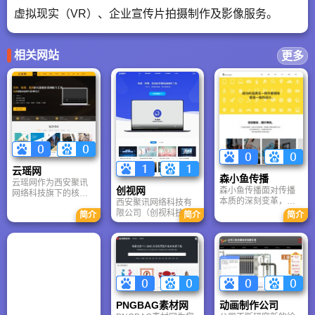
虚拟现实（VR）、企业宣传片拍摄制作及影像服务。
相关网站
更多
云瑶网
森小鱼传播
云瑶网作为西安聚讯
创视网
森小鱼传播面对传播
网络科技旗下的核心
本质的深刻变革，凭
西安聚讯网络科技有
平台，是利用HTML5
借多学科融合的专家
限公司（创视科技）
技术打造的轻量级电
简介
简介
简介
团队，将品牌策划、
依托傲视网的深厚资
子杂志在线制作工
视觉设计与营销传播
源，推出了革命性的
具。它支持富媒体交
有机结合。公司专注
在线视频编辑工具“创
互与跨终端同步阅
于构建无缝连续的用
视DIY”。该平台针对
读，彻底取代了传统
户体验，通过策略引
普通用户无法使用专
纸质与Flash模式。通
领与创意落地，助力
业软件的痛点，通过
过便捷的“书架”嵌入功
品牌突破行业界限，
海量场景模板与极简
能，云瑶网能无缝融
在复杂的市场环境中
操作流程，让用户无
入微信公众号与企业
PNGBAG素材网
动画制作公司
实现持续、稳健的业
需任何基础即可快速
官网，为企业和个人