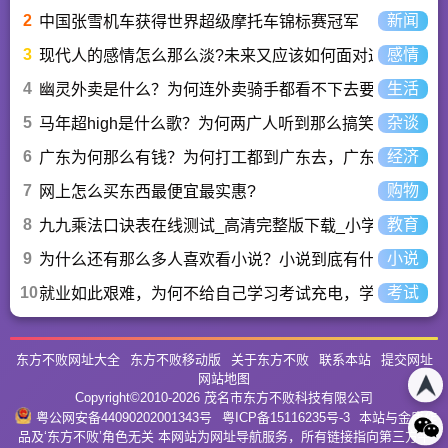
2
新闻
中国张雪机车获得世界超级摩托车锦标赛冠军
3
感情
现代人的感情怎么那么淡?未来又应该如何面对这人情淡
4
生活
幽灵外卖是什么？为何连外卖骑手都看不下去要举报？
5
杂谈
马年超high是什么歌？为何两广人听到那么搞笑？马超hi
6
经济
广东为何那么有钱？为何打工都到广东去，广东连续37年
7
购物
网上怎么买东西最便宜最实惠?
8
教育
九九乘法口诀表在线测试_高清完整版下载_小学数学口算
9
小说
为什么还有那么多人喜欢看小说？小说到底有什么魅力长
10
考试
就业如此艰难，为何不给自己学习考试充电，学一技之长
东方不败网址大全
东方不败移动版
关于东方不败
联系本站
提交网址
网站地图
Copyright©2010-
2026
茂名市东方不败科技有限公司
粤公网安备44090202001343号
粤ICP备15116235号-3
本站与金庸作
品及‘东方不败’角色无关 本网站为网址导航服务，所有链接指向第三方平