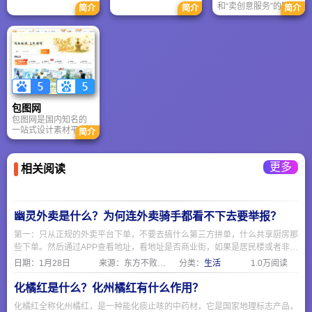
品宣传制作工作，为
和“卖创意服务”的网
Illustrator、Motion
简介
简介
简介
中。用户可以将喜欢
家。
用户的产品推广起到
站。光厂平台内的素
Design）、所在地
的图片、视频、文章
了举足轻重的作用。
材绝大多数是原创正
区、工作经验等。
等内容“钉”（Pin）到
版的，且平台提供了
Dribbble 是打造国际
自己的“画板”
相对完善的授权链条
影响力的重要阵地；
（Board）中。
和售后保障，可以放
如果你在找设计灵感
Pinterest 使用强大的
心使用。
或人才，它几乎是行
AI 和机器学习算法，
业首选平台之一。
根据用户的浏览、保
存、搜索行为，推送
高度个性化的推荐内
包图网
容。
包图网是国内知名的
一站式设计素材平
简介
台，定位为“买得起的
正版”，为设计师、自
媒体人和企业提供海
更多
相关阅读
量的商用设计素材。
幽灵外卖是什么？为何连外卖骑手都看不下去要举报？
第一：只从正规的外卖平台下单，不要去搞什么第三方拼单，什么共享厨房那
些下单。然后通过APP查看地址，看地址是否商业街，如果是居民楼或者非商
业区，那就要注意了。 第二：要求查看食品经营许可证，一般正规餐饮店都
日期：
1月28日
来源：东方不败网址大全
分类：
生活
1.0万阅读
会挂出来在网上，可以通过https://spjyxk.gsxt.gov.cn/ 这个地址把商家名称复
制粘贴进去查询是否有证。
化橘红是什么？化州橘红有什么作用？
化橘红全称化州橘红，是一种能化痰止咳的中药材，它是国家地理标志产品，