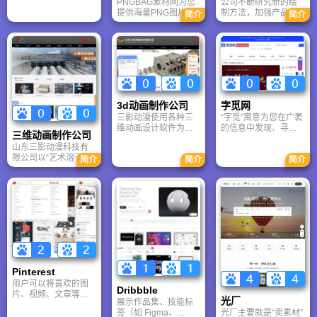
PNGBAG素材网为您
公司不断研究新的绘
务增长与价值飞跃。
制作出适用于企业宣
提供免费、高效且极
提供海量PNG图片素
制方法，加强产品的
传、商务营销及新媒
简介
简介
具文化内涵的数字出
材及高清背景图片下
表现能力，先后承接
体传播的高质量视
版解决方案，是提升
载服务，找PNG图
了众多制造企业、工
频。创视科技秉持“让
品牌形象与传播效率
片，背景图片，设计
程类企业的产品宣传
创意更易制作、更美
的理想选择。
素材，设计元素，免
制作工作，为用户的
呈现、更广传播”的愿
抠图片，免费素材就
产品推广起到了举足
景，致力于降低视觉
到PNGBAG素材网！
轻重的作用。
创意门槛，为全社会
提供高效、精美的视
觉影像解决方案。
3d动画制作公司
字觅网
三影动漫使用各种三
“字觅”寓意为您在⼴袤
维动画设计软件为汽
的信息中发现、寻找
三维动画制作公司
车、石油化工机械、
适合的字体字库，⽤
山东三影动漫科技有
各种工程机械、农业
于创作、设计或排
限公司以“艺术溶于技
简介
简介
简介
机械、轻工机械、建
版。”字”代表字体字
术”为使命，凭借资深
筑机械、机床、电力
库，”觅”代表寻找和发
创意团队、顶尖软硬
设备、医疗器械、桥
现。我们正在努⼒为
件设施及“保姆式”服务
梁、隧道、地铁、水
您提供合法字体版权
体系，深耕工业三维
工、房地产等各种产
的授权服务，助⼒您
动画、机械仿真、VR
品和工程制作各类型
的作品在取得字体合
虚拟现实及企业宣传
的三维动画演示、多
法授权基上更具独特
片领域。公司已成功
媒体三维产品及工程
魅⼒，传达创意和情
服务东岳机械、豪迈
投标动画、多媒体三
感。⽆论设计、排版
集团等众多行业龙
维产品动画说明书
或品牌建设，字体定
头，通过直观、震撼
等。公司不断研究新
制、字体授权，字觅
Pinterest
的视觉语言解析复杂
的绘制方法，加强产
⽹都是您值得信赖的
用户可以将喜欢的图
工艺与产品原理，显
品的表现能力，先后
创意伙伴。
Dribbble
片、视频、文章等内
著提升客户品牌形象
承接了众多制造企
光厂
展示作品集、技能标
容“钉”（Pin）到自己
与市场竞争力，是值
业、工程类企业的产
光厂主要就是“卖素材”
签（如 Figma、
的“画板”（Board）
得信赖的视觉营销专