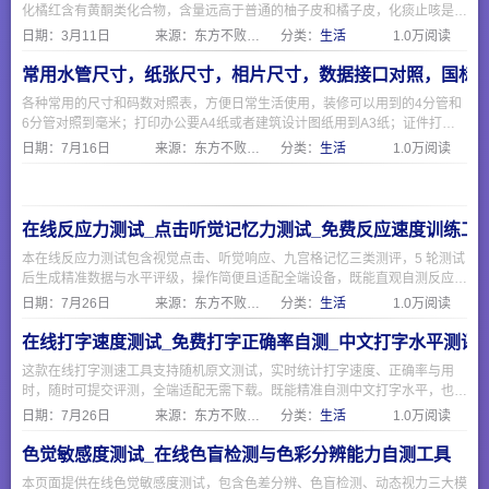
化橘红含有黄酮类化合物，含量远高于普通的柚子皮和橘子皮，化痰止咳是因
为有柚皮苷，化橘红制作主要分六步，采摘，清洗除肉和瓣，切造型，过热水
日期：
3月11日
来源：东方不败网址大全
分类：
生活
1.0万阅读
杀菌，烘干，陈化即可食用。
常用水管尺寸，纸张尺寸，相片尺寸，数据接口对照，国标
各种常用的尺寸和码数对照表，方便日常生活使用，装修可以用到的4分管和
6分管对照到毫米；打印办公要A4纸或者建筑设计图纸用到A3纸；证件打印
相片要1寸证件照；电脑和手机现在常用的USB和Type-C接口；海淘外贸需要
日期：
7月16日
来源：东方不败网址大全
分类：
生活
1.0万阅读
注意衣服鞋子的欧码美码和国际码与国标。
在线反应力测试_点击听觉记忆力测试_免费反应速度训练工
本在线反应力测试包含视觉点击、听觉响应、九宫格记忆三类测评，5 轮测试
后生成精准数据与水平评级，操作简便且适配全端设备，既能直观自测反应速
度与短时记忆能力，也可作为日常脑力训练工具，无需下载随时可测。
日期：
7月26日
来源：东方不败网址大全
分类：
生活
1.0万阅读
在线打字速度测试_免费打字正确率自测_中文打字水平测评
这款在线打字测速工具支持随机原文测试，实时统计打字速度、正确率与用
时，随时可提交评测，全端适配无需下载。既能精准自测中文打字水平，也可
作为日常输入训练工具，简单易用适合各类人群。
日期：
7月26日
来源：东方不败网址大全
分类：
生活
1.0万阅读
色觉敏感度测试_在线色盲检测与色彩分辨能力自测工具
本页面提供在线色觉敏感度测试，包含色差分辨、色盲检测、动态视力三大模