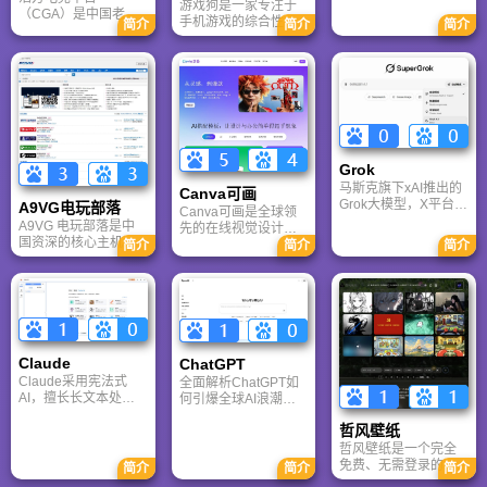
游戏狗是一家专注于
多牛传媒，是一家专
（CGA）是中国老牌
手机游戏的综合性门
注于解决游戏用户需
简介
简介
简介
游戏联机平台，提供
户网站。它致力于为
求的综合性游戏门户
CS、War3、星际争霸
手游玩家提供最新、
网站，电玩巴士是一
等经典游戏的稳定联
最全的游戏资讯、攻
个全面的综合性游戏
机服务。重温DOTA1
略、评测及视频等内
门户，专注于为全球
的激情岁月，找回当
容，是国内较早一批
玩家提供主机、PC及
年的战友。同时提供
专注于移动游戏领域
移动端游戏的全方位
最新CGA电竞赛事资
的垂直媒体。
资讯。
讯及热门页游入口，
致敬中国电竞的黄金
Grok
时代。
马斯克旗下xAI推出的
Canva可画
Grok大模型，X平台实
A9VG电玩部落
Canva可画是全球领
时数据整合与多智能
A9VG 电玩部落是中
先的在线视觉设计平
体协作的核心优势。
国资深的核心主机游
台，内置AI“魔力工作
简介
简介
简介
针对其中文能力、隐
戏玩家社区。网站以
室”，提供海量正版模
私安全及幻觉问题等
论坛为核心，提供全
板与素材。无论是自
高频疑问进行客观解
面的主机游戏资讯、
媒体封面、企业海报
答，提供AI选型参
攻略和资料库，覆盖
还是PPT，零基础用
考。
PlayStation、Xbox、
户也能轻松实现专业
Switch 等全平台。凭
级创作，让设计触手
借其深厚的历史积淀
可及。
Claude
ChatGPT‌
和活跃的用户群体，
Claude采用宪法式
全面解析ChatGPT如
A9VG 成为硬核玩家
AI，擅长长文本处理
何引爆全球AI浪潮！
交流心得、分享攻略
与严谨文档生成；
通俗讲解神经网络、
的首选平台之一。
哲风壁纸
ChatGPT基于RLHF，
Transformer与RLHF
在复杂推理、代码与
核心技术，带您轻松
哲风壁纸是一个完全
快速迭代上占优。两
看懂大语言模型如何
免费、无需登录的高
简介
简介
简介
者定位不同，各有千
重塑未来。
清壁纸下载网站。提