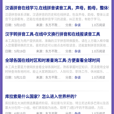
汉语拼音在线学习,在线拼音读音工具，声母，韵母，整体认
汉语拼音体系详解，汉语拼音的历史和在线拼读，包含声母，韵母，整体认读
音节全部都有，还能在线查看拼音学习的进度，纠正发音，有助于学习。
日期：
5月10日
来源：东方不败网址大全
分类：
杂谈
1.0万阅读
汉字转拼音工具-在线中文换行拼音和在线报读音工具
本工具旨在为用户提供高效、准确的汉字拼音转换服务。请在上方输入框中输
入您需要转换的文本。喜欢的还可以按点击听取读音，还能复制拼音到其他文
本编辑
日期：
5月19日
来源：东方不败网址大全
分类：
杂谈
1.0万阅读
全球各国在线时区和时差查询工具-方便查看全球时间
本工具主要是方便网民查看全球各国时区，熟练掌握时区知识、灵活使用全球
时钟查询各地时间，能让大家跨国出行、人际社交、职场工作、休闲娱乐、日
常办事等各类生活事务有条不紊开展，不看时间乱来的代价很大，特别是看国
日期：
5月21日
来源：东方不败网址大全
分类：
杂谈
1.0万阅读
际赛事，美加墨世界杯的时间比咱这边慢了整整12小时，而且同一个美国还
分几个时区，使用本站工具可以轻松适配全球化生活节奏，借助全球时钟查看
各国时间实用价值。
库拉索是什么国家？怎么进入世界杯的？
库拉索在大洲的预选赛最终阶段，库拉索与牙买加、特立尼达和多巴哥以及百
慕大分在同一小组。他们表现极为出色，取得了3胜3平的不败战绩，力压牙
买加等队，以小组第一的身份成功拿到了世界杯门票。
日期：
6月15日
来源：东方不败网址大全
分类：
杂谈
1.0万阅读