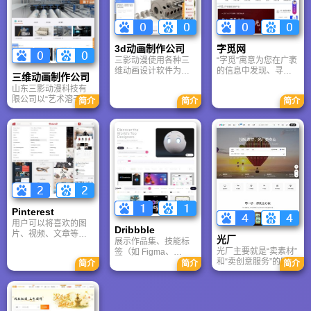
呈现、更广传播”的愿
抠图片，免费素材就
产品推广起到了举足
景，致力于降低视觉
到PNGBAG素材网！
轻重的作用。
创意门槛，为全社会
提供高效、精美的视
觉影像解决方案。
3d动画制作公司
字觅网
三影动漫使用各种三
“字觅”寓意为您在⼴袤
维动画设计软件为汽
的信息中发现、寻找
三维动画制作公司
车、石油化工机械、
适合的字体字库，⽤
山东三影动漫科技有
各种工程机械、农业
于创作、设计或排
限公司以“艺术溶于技
简介
简介
简介
机械、轻工机械、建
版。”字”代表字体字
术”为使命，凭借资深
筑机械、机床、电力
库，”觅”代表寻找和发
创意团队、顶尖软硬
设备、医疗器械、桥
现。我们正在努⼒为
件设施及“保姆式”服务
梁、隧道、地铁、水
您提供合法字体版权
体系，深耕工业三维
工、房地产等各种产
的授权服务，助⼒您
动画、机械仿真、VR
品和工程制作各类型
的作品在取得字体合
虚拟现实及企业宣传
的三维动画演示、多
法授权基上更具独特
片领域。公司已成功
媒体三维产品及工程
魅⼒，传达创意和情
服务东岳机械、豪迈
投标动画、多媒体三
感。⽆论设计、排版
集团等众多行业龙
维产品动画说明书
或品牌建设，字体定
头，通过直观、震撼
等。公司不断研究新
制、字体授权，字觅
Pinterest
的视觉语言解析复杂
的绘制方法，加强产
⽹都是您值得信赖的
用户可以将喜欢的图
工艺与产品原理，显
品的表现能力，先后
创意伙伴。
Dribbble
片、视频、文章等内
著提升客户品牌形象
承接了众多制造企
光厂
展示作品集、技能标
容“钉”（Pin）到自己
与市场竞争力，是值
业、工程类企业的产
光厂主要就是“卖素材”
签（如 Figma、
的“画板”（Board）
得信赖的视觉营销专
品宣传制作工作，为
和“卖创意服务”的网
Illustrator、Motion
简介
简介
简介
中。用户可以将喜欢
家。
用户的产品推广起到
站。光厂平台内的素
Design）、所在地
的图片、视频、文章
了举足轻重的作用。
材绝大多数是原创正
区、工作经验等。
等内容“钉”（Pin）到
版的，且平台提供了
Dribbble 是打造国际
自己的“画板”
相对完善的授权链条
影响力的重要阵地；
（Board）中。