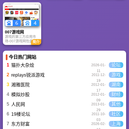
秋。
供海量4K、8K超清电
脑与手机壁纸，涵盖
动漫、风景、赛博朋
克等多元风格。支持
动态壁纸与头像制
作，国内访问极速，
是美化桌面的首选平
007游戏网
台。
游戏的第三方应用市
场-007游戏网包含安
简介
卓（Android）和苹果
（iOS）系统的手机应
用、游戏以及电脑软
今日热门网站
件的下载服务，还有
精心推荐的应用排行
1
论坛
猫扑大杂烩
2026-01-
榜,搭配极佳的下载体
11
验,致力于成为用户值
2
游戏
replays锐派游戏
2011-12-
得信赖的应用商店。
19
3
湖南
湘雅医院
2012-01-
17
4
财经
模拟炒股
2012-01-
09
5
其他
人民网
2013-01-
29
6
社区
19楼论坛
2011-10-
03
7
上海
东方财富
2026-02-