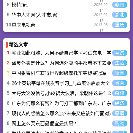
13
8
教育
模特培训
2026-02-
14
9
湖北
华中人才网(人才市场)
2012-01-
15
10
重庆
重庆电视台
2017-05-
16
精选文章
1
考试
就业如此艰难，为何不给自己学习考试充电，学一技之长
2
生活
幽灵外卖是什么？为何连外卖骑手都看不下去要举报？
3
新闻
中国张雪机车获得世界超级摩托车锦标赛冠军
4
教育
26个英语字母在线发音学习_儿童英语启蒙大全
5
杂谈
大哥大这没信号,小皮裙大波浪，梁朝伟这是什么歌曲？
6
经济
广东为何那么有钱？为何打工都到广东去，广东连续37年
7
感情
现代人的感情怎么那么淡?未来又应该如何面对这人情淡
8
购物
网上怎么买东西最便宜最实惠?