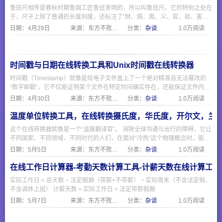
鲁班尺相传是春秋时期鲁国工匠鲁班发明的，所以叫鲁班尺。它的特别之处在
于，尺子上除了普通的长度刻度，还标注了“财、病、离、义、官、劫、害、
本”这八个字（对应红黑相间的刻度）。
日期：
4月29日
来源：东方不败网址大全
分类：
杂谈
1.0万阅读
时间戳与日期在线转换工具和Unix时间戳在线转换器
时间戳（Timestamp）就像是给电子文件盖上了一个绝对精准且无法篡改的
“数字邮戳”。它不仅能证明某个文件在特定时间确实存在，还能保证文件内容
从盖章那一刻起没有被修改过。时间戳与日期在线转换工具可以更方便获取时
日期：
4月30日
来源：东方不败网址大全
分类：
杂谈
1.0万阅读
间戳，时间戳的好处就是花小钱、省时间，给重要的电子文件买了一份“防篡
改、可维权”的终身保险。无论是保护你的原创文章、设计图、代码，还是确
温度单位转换工具，在线转换摄氏度，华氏度，开尔文，兰
保企业电子合同的安全，它都是一个极其高效且权威的工具。
这个在线转换器就像是一个“温度翻译官”。 消除全球沟通与出行的障碍，它让
不同国家、不同领域、不同时代的人们，在面对“冷热”这个物理概念时，能够
使用同一种语言进行无障碍的交流。
日期：
5月5日
来源：东方不败网址大全
分类：
杂谈
1.0万阅读
在线工作日计算器-考勤天数计算工具-计薪天数在线计算工具
实际工作日 = 总天数 − 法定假期（带薪+不带薪） − 实际周末（不含法定假、
不含调休上班） 计薪天数 = 实际工作日 + 法定带薪假期
日期：
5月7日
来源：东方不败网址大全
分类：
杂谈
1.0万阅读