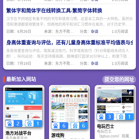
繁体字和简体字在线转换工具-繁简字体转换
汉字在不同地区有着不同的书写和使用习惯。这是本工具的一大特色。虽然台
湾和港澳都使用繁体字，但两地的用字和词汇习惯存在差异，对于历史学、文
学、古籍研究等领域的学者或爱好者来说，许多原始史料、古籍文献都是繁体
日期：
6月26日
来源：东方不败网址大全
分类：
杂谈
1.0万阅读
字。使用转换工具可以帮助快速将繁体文献转为简体进行初步阅读和检索。
身高体重查询与评估，还有儿童身高体重标准平均值表与全
身高体重查询与评估，增高减法技巧，科学增高技巧（针对骨骺线未闭合人
群），纵向运动： 每天坚持摸高跳、跳绳或打篮球30分钟以上，刺激下肢骨
骼生长板。拉伸脊柱： 睡前进行悬垂、瑜伽猫牛式或体前屈，缓解脊柱压
日期：
7月19日
来源：东方不败网址大全
分类：
杂谈
1.0万阅读
迫，可额外“长高”1-2cm。
最新加入网站
提交您的网址
电玩巴士
电玩巴士
浩方对战平台
游戏狗
（tgbus.com）现属于
浩方电竞平台