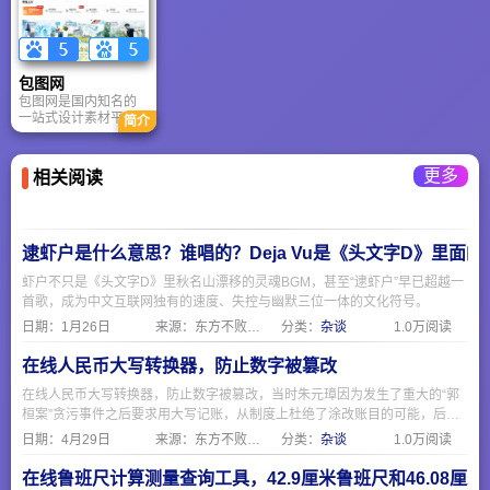
和售后保障，可以放
如果你在找设计灵感
Pinterest 使用强大的
心使用。
或人才，它几乎是行
AI 和机器学习算法，
业首选平台之一。
根据用户的浏览、保
存、搜索行为，推送
高度个性化的推荐内
包图网
容。
包图网是国内知名的
一站式设计素材平
简介
台，定位为“买得起的
正版”，为设计师、自
媒体人和企业提供海
更多
相关阅读
量的商用设计素材。
逮虾户是什么意思？谁唱的？Deja Vu是《头文字D》里面
虾户不只是《头文字D》里秋名山漂移的灵魂BGM，甚至“逮虾户”早已超越一
首歌，成为中文互联网独有的速度、失控与幽默三位一体的文化符号。
日期：
1月26日
来源：东方不败网址大全
分类：
杂谈
1.0万阅读
在线人民币大写转换器，防止数字被篡改
在线人民币大写转换器，防止数字被篡改，当时朱元璋因为发生了重大的“郭
桓案”贪污事件之后要求用大写记账，从制度上杜绝了涂改账目的可能，后来
就一直沿用至今。
日期：
4月29日
来源：东方不败网址大全
分类：
杂谈
1.0万阅读
在线鲁班尺计算测量查询工具，42.9厘米鲁班尺和46.08厘