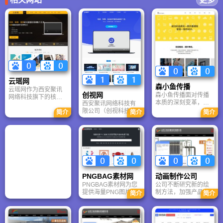
云瑶网
森小鱼传播
云瑶网作为西安聚讯
创视网
森小鱼传播面对传播
网络科技旗下的核心
本质的深刻变革，凭
西安聚讯网络科技有
平台，是利用HTML5
借多学科融合的专家
限公司（创视科技）
技术打造的轻量级电
简介
简介
简介
团队，将品牌策划、
依托傲视网的深厚资
子杂志在线制作工
视觉设计与营销传播
源，推出了革命性的
具。它支持富媒体交
有机结合。公司专注
在线视频编辑工具“创
互与跨终端同步阅
于构建无缝连续的用
视DIY”。该平台针对
读，彻底取代了传统
户体验，通过策略引
普通用户无法使用专
纸质与Flash模式。通
领与创意落地，助力
业软件的痛点，通过
过便捷的“书架”嵌入功
品牌突破行业界限，
海量场景模板与极简
能，云瑶网能无缝融
在复杂的市场环境中
操作流程，让用户无
入微信公众号与企业
PNGBAG素材网
动画制作公司
实现持续、稳健的业
需任何基础即可快速
官网，为企业和个人
PNGBAG素材网为您
公司不断研究新的绘
务增长与价值飞跃。
制作出适用于企业宣
提供免费、高效且极
提供海量PNG图片素
制方法，加强产品的
传、商务营销及新媒
简介
简介
具文化内涵的数字出
材及高清背景图片下
表现能力，先后承接
体传播的高质量视
版解决方案，是提升
载服务，找PNG图
了众多制造企业、工
频。创视科技秉持“让
品牌形象与传播效率
片，背景图片，设计
程类企业的产品宣传
创意更易制作、更美
的理想选择。
素材，设计元素，免
制作工作，为用户的