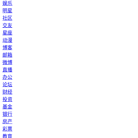
娱乐
明星
社区
交友
星座
动漫
博客
邮箱
微博
直播
办公
论坛
财经
投资
基金
银行
房产
彩票
教育