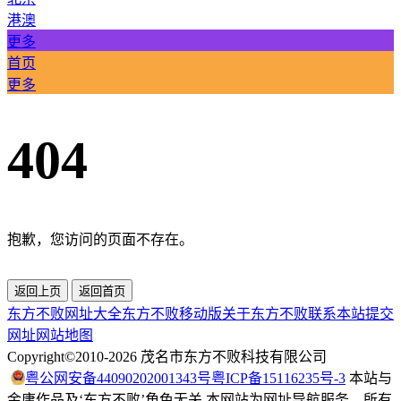
港澳
更多
首页
更多
404
抱歉，您访问的页面不存在。
返回上页
返回首页
东方不败网址大全
东方不败移动版
关于东方不败
联系本站
提交
网址
网站地图
Copyright©2010-
2026
茂名市东方不败科技有限公司
粤公网安备44090202001343号
粤ICP备15116235号-3
本站与
金庸作品及‘东方不败’角色无关 本网站为网址导航服务，所有