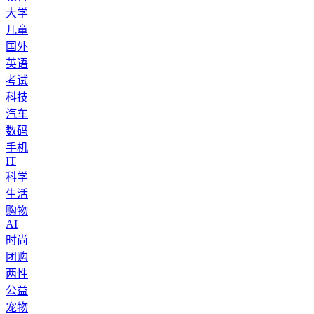
大学
儿童
国外
英语
考试
科技
汽车
数码
手机
IT
科学
生活
购物
AI
时尚
团购
两性
公益
宠物