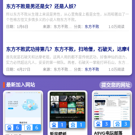
东方不败是男还是女？还是人妖？
所以东方不败从生理上来说是男性，从心里角度上看是女性，从而昭著出了一
个性格古怪又多情多义的小说人物东方不败。
日期：
1月6日
来源：东方不败网址大全
分类：
东方不败
1.0万阅读
东方不败武功排第几？东方不败，扫地僧，石破天，达摩老
首先就是石破天和达摩老祖，这两人用的都不是传统武功，好像神仙的战力，
实力必然超远凡人，妥妥的第一梯队。再者，石破天一掌能打碎石山，东方不
败的绣花针显的不够看，而且石破天的防御力也是天花板级别的。然后我们看
日期：
4月27日
来源：东方不败网址大全
分类：
东方不败
1.0万阅读
看独孤求败和东方不败谁厉害，独孤求败能自创武功独孤九剑，东方不败只能
获取前朝太监的葵花宝典，所以，还是独孤求败略胜一筹。扫地僧虽然强，但
毕竟是凡夫俗子，比不上以上那些开挂的高手。
最新加入网站
提交您的网址
A9VG电玩部落
哲风壁纸