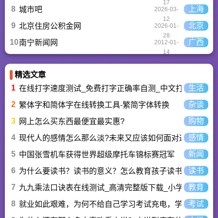
17
8
上海
城市吧
2026-03-
12
9
北京
北京住房公积金网
2026-01-
28
10
广西
南宁新闻网
2012-01-
14
精选文章
1
生活
在线打字速度测试_免费打字正确率自测_中文打字水平测
2
杂谈
繁体字和简体字在线转换工具-繁简字体转换
3
购物
网上怎么买东西最便宜最实惠?
4
感情
现代人的感情怎么那么淡?未来又应该如何面对这人情淡
5
新闻
中国张雪机车获得世界超级摩托车锦标赛冠军
6
读书
为什么要读书？读书的意义？怎么教育孩子读书？
7
教育
九九乘法口诀表在线测试_高清完整版下载_小学数学口算
8
考试
就业如此艰难，为何不给自己学习考试充电，学一技之长