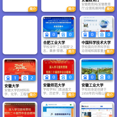
基督医院，是一所设
才服务中心主办的大
备先进、专科齐全、
型人力资源专业网
安徽教育网(安徽教育
技术力量雄厚，集医
站，集互联网人才中
厅)全面拓展网络 服务
简介
简介
简介
疗、教学、科研、预
介服务、现场招聘会
功能，营造健康向上
防、保健、康复、急
信息发布、猎头、代
的教育网络环境。经
救为一体的省级大型
理招聘、高校毕业生
过多年不懈努力，取
综合性医院，是安徽
就业服务、人事代
得了一些成绩和管理
省首批三级甲等医院
理、人才培训、人事
经验。
和全国百佳医院。
政策法规发布等多项
2009年医院成立区域
功能于一身。 立足合
医疗中心协同医疗战
肥，覆盖安徽，辐射
合肥工业大学
中国科学技术大学
略网目前已与全省50
全国。安徽人才网信
学校深怀“工业报国”之
学校面向世界科学前
余家医院建立战略协
息发布面广、知名度
志，秉承“厚德、笃
沿领域和国家重大需
同关系，为我省医疗
高、可信度强，是安
简介
简介
学、崇实、尚新”的校
求，凝练科学目标，
卫生事业发展做出了
徽最具影响力的专业
训，以“培养德才兼
开展科学研究，努力
突出贡献。
人力资源网站 ,是您招
备，能力卓越，自觉
提高学术研究水平和
聘求职的好去处。
服务国家的骨干与领
科研创新能力与科研
军人才”为人才培养总
竞争力，取得了一批
目标，形成了“工程基
具有世界领先水平的
础厚、工作作风实、
原创性科技成果。在
创业能力强”的人才培
新的历史起点上，学
安徽师范大学
安徽工业大学
安徽大学
养特色。学校培育践
校加快建设具有中国
学校学科门类涵盖文
学校前身是创建于
行“爱国爱校、笃学问
特色、科大风格的世
安徽大学的材料科
学、历史学、哲学、
1958年的马鞍山钢铁
道、团结合作、尽己
界一流大学，在国家
学、化学、工程学、
简介
简介
简介
经济学、管理学、法
工业学校，1977年经
奉献、追求一流”的校
“双一流”建设中，入选
计算机科学、数学、
学、教育学、理学、
国务院批准组建马鞍
园文化，不断深化教
A类世界一流大学建设
环境/生态学、物理
工学、农学、艺术学
山钢铁学院；1985年
育教学改革，人才培
高校。
学、生物与生物化
等，形成了博士——
更名为华东冶金学
养质量持续提高。
学、一般社会科学、
硕士——学士教育等
院，隶属于原冶金工
临床医学、地球科学