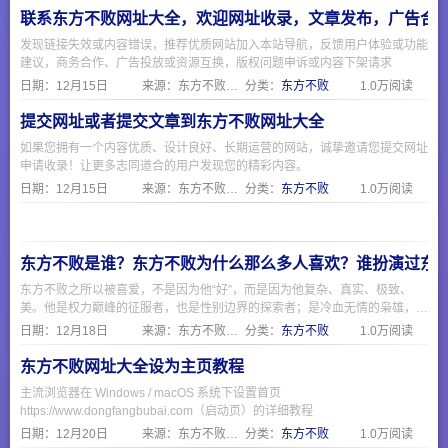
联系东方不败网址大全，欢迎网址收录，文章发布，广告合
发现链接失效或内容错误，推荐优质网站加入本站导航，反馈用户体验或功能
建议，商务合作、广告投放或资源互换，版权问题申诉或内容下架请求
日期：
12月15日
来源：东方不败网址大全
分类：
东方不败
1.0万阅读
提交网址或者提交文章到东方不败网址大全
如果您拥有一个内容优质、设计良好、长期运营的网站，诚挚邀请您提交网址
申请收录！让更多志同道合的用户发现您的精彩内容。
日期：
12月15日
来源：东方不败网址大全
分类：
东方不败
1.0万阅读
东方不败是谁？东方不败为什么那么多人喜欢？谁扮演过东
东方不败之所以被喜爱，不是因为他“好”，而是因为他复杂、真实、极致、
美。他是权力巅峰的征服者，也是性别边界的探索者；是冷血无情的枭雄，也
是为爱痴狂的凡人。正如一句话所说：“他不是反派，他是照出所有人欲望与
日期：
12月18日
来源：东方不败网址大全
分类：
东方不败
1.0万阅读
恐惧的一面镜子。”
东方不败网址大全设为主页教程
主流浏览器在 Windows / macOS 系统下设置首页
https://www.dongfangbubai.com（启动页）的详细教程
日期：
12月20日
来源：东方不败网址大全
分类：
东方不败
1.0万阅读