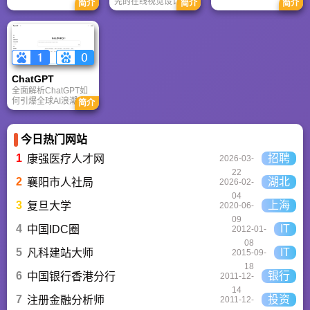
在复杂推理、代码与
先的在线视觉设计平
简介
简介
简介
体协作的核心优势。
快速迭代上占优。两
台，内置AI“魔力工作
针对其中文能力、隐
者定位不同，各有千
室”，提供海量正版模
私安全及幻觉问题等
秋。
板与素材。无论是自
高频疑问进行客观解
媒体封面、企业海报
答，提供AI选型参
还是PPT，零基础用
考。
户也能轻松实现专业
级创作，让设计触手
ChatGPT‌
可及。
全面解析ChatGPT如
何引爆全球AI浪潮！
简介
通俗讲解神经网络、
Transformer与RLHF
核心技术，带您轻松
今日热门网站
看懂大语言模型如何
重塑未来。
1
招聘
康强医疗人才网
2026-03-
22
2
湖北
襄阳市人社局
2026-02-
04
3
上海
复旦大学
2020-06-
09
4
IT
中国IDC圈
2012-01-
08
5
IT
凡科建站大师
2015-09-
18
6
银行
中国银行香港分行
2011-12-
14
7
投资
注册金融分析师
2011-12-