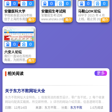
不同层次，全日制高
业部；1998年划转安
等11个学科进入ESI排
等教育、成人高等教
徽省，实行“中央与地
名全球前1%（其中4
育、留学生教育等不
方共建，以安徽省管
个学科进入前2‰）。
安徽医科大学
安徽招生考试网
马鞍山OK论坛
同类型的完整的人才
理为主”的管理体制；
培养体系。现有18个
2000年经教育部和安
学校前身是1926年始
安徽招生考试网
APP于 2015 年 4 月
省级重点学科
徽省人民政府批准，
创于上海的东南医科
www.ahzsks.cn经省
上线，截止到 2016年
简介
简介
简介
华东冶金学院和安徽
大学，1949年响应中
委、省政府批准，
1 月，APP安装量为
商业高等专科学校合
共中央华东局“面向农
2006年12月安徽省教
11 万多， 日均活跃用
并，组建安徽工业大
村，走向内地”的号
育招生考试院正式成
户 1.7万（95%为马鞍
学。
召，内迁安徽怀远。
立。安徽招生考试网
山用户），日均启动
1952年定址合肥，改
是省高等学校招生委
次数 14.8 万，用户平
名安徽医学院。1985
员会、省高等教育自
均在线时长达到 20分
年更名安徽医科大
学考试委员会的办事
42秒。 办公地点位于
学。作为安徽医药高
机构。安徽招生考试
科技氛围浓厚的马鞍
六安人论坛
等教育的发源地，学
网承担普通高等学校
山软件园内，办公面
我们一直站在百姓的
校始终指引我省高等
招生、研究生和成人
积有近 700 平方米，
角度，为民所思，于
医学教育建设与发
高等学校招生工作。
与各类个性鲜明的科
简介
民所需，第一时间发
展，是安徽省卫生健
开展高等教育自学考
技文化产业企业为
布民生信息、生活资
康体系的创造者和引
试工作。
邻。
讯，赢得了六安各界
领者。
更多
相关阅读
乃至全省广大知名媒
体的一致好评，曾多
次被安徽卫视、新安
晚报、腾讯网、新浪
网、凤凰网等多家媒
关于东方不败网址大全
体宣传报道。
东方不败网址大全特色，1. 极致简洁的首页设计，零广告干扰，2. 每个收录
网站均配真实截图，所见即所得，3. 详尽的网站介绍页面，信息透明可靠，
4. 严格人工审核机制，确保收录质量，5. 专注便民服务，覆盖生活全场景
日期：
12月14日
来源：东方不败网址大全
分类：
东方不败
1.0万阅读