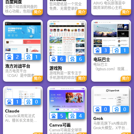
百度网盘
A9VG 电玩部落是中
哲风壁纸是一个完全
全面介绍百度网盘的
国资深的核心主机游
免费、无需登录的高
核心功能，包括拯救
简介
简介
简介
戏玩家社区。网站以
清壁纸下载网站。提
手机内存、在线看视
论坛为核心，提供全
供海量4K、8K超清电
频、AI智能做笔记与
面的主机游戏资讯、
脑与手机壁纸，涵盖
总结长文。详细解答
攻略和资料库，覆盖
动漫、风景、赛博朋
数据安全性及服务器
PlayStation、Xbox、
克等多元风格。支持
备份机制，带你了解
Switch 等全平台。凭
动态壁纸与头像制
GenFlow AI智能体如
借其深厚的历史积淀
作，国内访问极速，
何帮你高效办公与学
和活跃的用户群体，
是美化桌面的首选平
习。
A9VG 成为硬核玩家
台。
交流心得、分享攻略
的首选平台之一。
电玩巴士
电玩巴士
浩方对战平台
游戏狗
（tgbus.com）现属于
浩方电竞平台
游戏狗是一家专注于
多牛传媒，是一家专
（CGA）是中国老牌
手机游戏的综合性门
注于解决游戏用户需
简介
简介
简介
游戏联机平台，提供
户网站。它致力于为
求的综合性游戏门户
CS、War3、星际争霸
手游玩家提供最新、
网站，电玩巴士是一
等经典游戏的稳定联
最全的游戏资讯、攻
个全面的综合性游戏
机服务。重温DOTA1
略、评测及视频等内
门户，专注于为全球
的激情岁月，找回当
容，是国内较早一批
玩家提供主机、PC及
年的战友。同时提供
专注于移动游戏领域
移动端游戏的全方位
最新CGA电竞赛事资
的垂直媒体。
资讯。
Claude
讯及热门页游入口，
致敬中国电竞的黄金
Claude采用宪法式
Grok
时代。
AI，擅长长文本处理
马斯克旗下xAI推出的
Canva可画
与严谨文档生成；
Grok大模型，X平台实
ChatGPT基于RLHF，
Canva可画是全球领
时数据整合与多智能