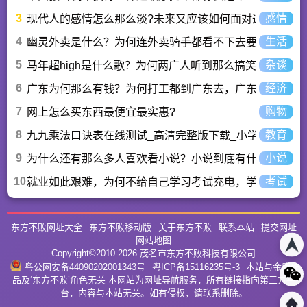
3
感情
现代人的感情怎么那么淡?未来又应该如何面对这人情淡
4
生活
幽灵外卖是什么？为何连外卖骑手都看不下去要举报？
5
杂谈
马年超high是什么歌？为何两广人听到那么搞笑？马超hi
6
经济
广东为何那么有钱？为何打工都到广东去，广东连续37年
7
购物
网上怎么买东西最便宜最实惠?
8
教育
九九乘法口诀表在线测试_高清完整版下载_小学数学口算
9
小说
为什么还有那么多人喜欢看小说？小说到底有什么魅力长
10
考试
就业如此艰难，为何不给自己学习考试充电，学一技之长
东方不败网址大全
东方不败移动版
关于东方不败
联系本站
提交网址
网站地图
Copyright©2010-
2026
茂名市东方不败科技有限公司
粤公网安备44090202001343号
粤ICP备15116235号-3
本站与金庸作
品及‘东方不败’角色无关 本网站为网址导航服务，所有链接指向第三方平
台，内容与本站无关。如有侵权，请联系删除。