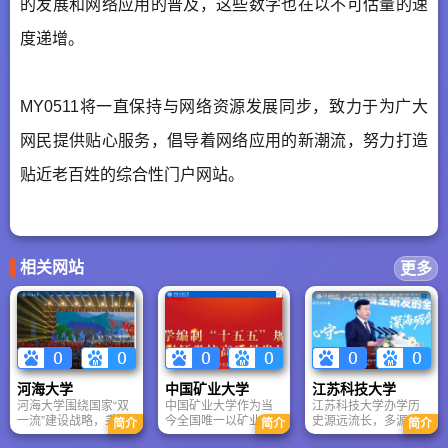
的发展和网络应用的普及，这些数字也在以不可估量的速
度递增。
MY0511将一直保持与网络资源发展同步，致力于为广大
网民提供贴心服务，倡导着网络应用的新潮流，努力打造
贴近老百姓的综合性门户网站。
相关网站
更多
河海大学
中国矿业大学
江苏科技大学
河海大学围绕国家“双
中国矿业大学作为当
江苏科技大学办学历
一流”建设战略，秉承
今全国唯一以矿业命
史源远流长，多源合
简介
简介
简介
“艰苦朴素,实事求是，
名的特色鲜明高水平
流，文化底蕴深厚。