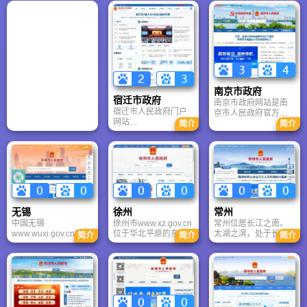
严格要求，勇于探索”
大学，在上级主管部
学校源自1933年上海
校训，全面加强党的
门、煤炭能源行业和
大公职业学校，1953
领导，全面提升治理
社会各界的支持下，
年组建上海船舶工业
能力，深化内涵式发
通过长期发展和建
学校——新中国第一
展，正在朝着世界一
设，已经形成了以工
所造船中等专业学
流特色研究型大学的
科为主、以矿业为特
校，1970年迁至镇
奋斗目标迈进。
色，理工文管等多学
江，1971年更名为镇
科协调发展的学科专
江船舶工业学校，
业体系和多科性大学
1978年升格为本科并
南京市政府
的基本格局。
更名为镇江船舶学
宿迁市政府
南京市政府网站是南
院，1993年更名为华
宿迁市人民政府门户
京市人民政府官方门
东船舶工业学院。
网站
户，2025年政府信息
简介
简介
（www.suqian.gov.cn
公开合格率100%。提
）是了解宿迁、办事
供个人/法人服务超
创业、参与治理的重
500项，年在线办理量
要官方门户，兼具权
超500万件；开设“书
威性、服务性与互动
记信箱”“市长信箱”，
性。发布宿迁市委、
留言按期办结率
市政府重大决策、市
100%；发布统计公
长刘浩等领导调研动
报、经济数据等公共
无锡
徐州
常州
态、政策解读等一手
数据超500项，联动
中国无锡
徐州市www.xz.gov.cn
常州位居长江之南、
信息。
“我的南京”客户端实现
www.wuxi.gov.cn??是
位于华北平原的东南
太湖之滨，处于长三
简介
简介
简介
PC端与移动端服务同
在无锡市委、市政府
部，域内除中部和东
角中心地带，与上
步。依托集约化云平
领导亲自关心、 指导
部存在少数丘岗外，
海、南京两大都市等
台，打造公开透明、
下建立和发展起来的
大部皆为平原。丘陵
距相望，与苏州、无
服务高效、互动便民
政府门户网站，这是
海拨一般在100－200
锡联袂成片，构成苏
的数字政府核心平
一个依托因特网，集
米左右，丘陵山地面
锡常都市圈。常州是
台。
对外宣传、政务公
积约占全市9.4%。丘
一座有着3200年左右
开、网上办事、政民
陵山地分两大群，一
文字记载的历史文化