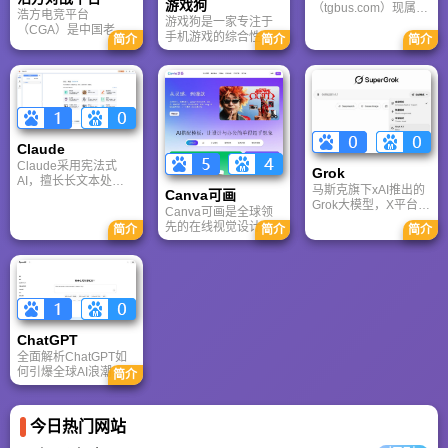
游戏狗
（tgbus.com）现属于
浩方电竞平台
游戏狗是一家专注于
多牛传媒，是一家专
（CGA）是中国老牌
手机游戏的综合性门
注于解决游戏用户需
简介
简介
简介
游戏联机平台，提供
户网站。它致力于为
求的综合性游戏门户
CS、War3、星际争霸
手游玩家提供最新、
网站，电玩巴士是一
等经典游戏的稳定联
最全的游戏资讯、攻
个全面的综合性游戏
机服务。重温DOTA1
略、评测及视频等内
门户，专注于为全球
的激情岁月，找回当
容，是国内较早一批
玩家提供主机、PC及
年的战友。同时提供
专注于移动游戏领域
移动端游戏的全方位
最新CGA电竞赛事资
的垂直媒体。
资讯。
Claude
讯及热门页游入口，
致敬中国电竞的黄金
Claude采用宪法式
Grok
时代。
AI，擅长长文本处理
马斯克旗下xAI推出的
Canva可画
与严谨文档生成；
Grok大模型，X平台实
ChatGPT基于RLHF，
Canva可画是全球领
时数据整合与多智能
在复杂推理、代码与
先的在线视觉设计平
简介
简介
简介
体协作的核心优势。
快速迭代上占优。两
台，内置AI“魔力工作
针对其中文能力、隐
者定位不同，各有千
室”，提供海量正版模
私安全及幻觉问题等
秋。
板与素材。无论是自
高频疑问进行客观解
媒体封面、企业海报
答，提供AI选型参
还是PPT，零基础用
考。
户也能轻松实现专业
级创作，让设计触手
ChatGPT‌
可及。
全面解析ChatGPT如
何引爆全球AI浪潮！
简介
通俗讲解神经网络、
Transformer与RLHF
核心技术，带您轻松
今日热门网站
看懂大语言模型如何
重塑未来。