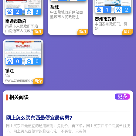
互动功能于一体，市
群分布于市域中部，
古城。春秋末期前547
盐城
县区两级政府统一对
山体高低不一，其中
年，吴王寿梦第四子
中国盐城政府网站由
外的政府门户网站。
贾汪区中部的大洞山
季札封邑延陵，开始
盐城市人民政府主
积极推进了各种网上
为全市最高峰 ，海拔
了长达2500多年有准
泰州市政府
南通市政府
办、盐城市人民政府
便民服务，努力把政
361米；另一群分布于
确纪年和确切地名的
中国泰州政府门户网
办公室承办、管理。
南通市人民政府网站
府网站建设成展示无
市域东部，最高点为
历史。西汉高祖五年
站
建设过程中我们始终
由南通市人民政府主
锡形象的总窗口，为
新沂市北部的马陵
前202年改称毗陵。西
简介
简介
简介
www.taizhou.gov.cn
以宣传盐城、服务社
办、南通市人民政府
民服务的总平台，联
山，海拔122.9米。平
晋武帝太康二年281
始建于1999年，是江
会、沟通民众、高效
办公室承办、南通市
系群众的现代化桥
原总地势由西北向东
年，改置毗陵郡。
苏省泰州市政府在互
透明、信息整合、资
大数据管理中心具体
梁。
南降低，平均坡度
联网上发布信息、公
源共享为宗旨，力求
建设管理。
1/7000--1/8000，平
开政务、提供服务的
进一步提高政府公共
原约占土地总面积的
总平台，2008年6月
服务效率和质量，充
90%，海拨一般在30
网站在原来基础上进
分吸纳各方的合理化
－50米之间。
行了改版升级。新版
建议，使“中国盐城政
泰州政府门户网站，
镇江
府网站进一步完善和
着力体现时代特征和
镇江
提高。
泰州特色，着力满足
www.zhenjiang.gov.c
简介
社会和公众需求，着
n是国务院第二批公布
力强化便民服务，着
的国家历史文化名
力推进政府管理创
城，有着极其丰厚的
更多
相关阅读
新，整体内容设计分
文化积淀。这里曾产
信息服务、网上办
生过许多令人瞩目的
事、互动交流三个功
传世佳作，其厚重的
能版块。
精神承载力对后世的
文明化进程催化出难
网上怎么买东西最便宜最实惠?
以估量的作用和影
响。那一部部如“日月
网上买东西最便宜的通用原则：先比价，再下单，网上买东西平台专属省钱技
经天、江河行地”般的
巧，网上买东西便宜的终极心法：不买贵，只买值
作品至今仍闪烁着深