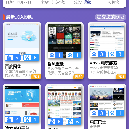
日期：
12月22日
来源：东方不败网址大全
分类：
购物
1.0万阅读
刻而睿智的光芒。
最新加入网站
提交您的网址
A9VG电玩部落
哲风壁纸
百度网盘
A9VG 电玩部落是中
哲风壁纸是一个完全
全面介绍百度网盘的
国资深的核心主机游
免费、无需登录的高
核心功能，包括拯救
简介
简介
简介
戏玩家社区。网站以
清壁纸下载网站。提
手机内存、在线看视
论坛为核心，提供全
供海量4K、8K超清电
频、AI智能做笔记与
面的主机游戏资讯、
脑与手机壁纸，涵盖
总结长文。详细解答
攻略和资料库，覆盖
动漫、风景、赛博朋
数据安全性及服务器
PlayStation、Xbox、
克等多元风格。支持
备份机制，带你了解
Switch 等全平台。凭
动态壁纸与头像制
GenFlow AI智能体如
借其深厚的历史积淀
作，国内访问极速，
何帮你高效办公与学
和活跃的用户群体，
是美化桌面的首选平
习。
A9VG 成为硬核玩家
台。
交流心得、分享攻略
的首选平台之一。
电玩巴士
电玩巴士
浩方对战平台