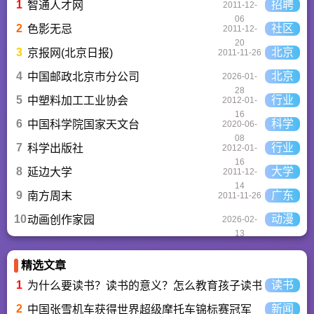
1
招聘
智通人才网
2011-12-
06
2
社区
色影无忌
2011-12-
20
3
北京
京报网(北京日报)
2011-11-26
4
北京
中国邮政北京市分公司
2026-01-
28
5
行业
中塑料加工工业协会
2012-01-
16
6
科学
中国科学院国家天文台
2020-06-
08
7
行业
科学出版社
2012-01-
16
8
大学
延边大学
2011-12-
14
9
广东
南方周末
2011-11-26
10
动漫
动画创作家园
2026-02-
13
精选文章
1
读书
为什么要读书？读书的意义？怎么教育孩子读书？
2
新闻
中国张雪机车获得世界超级摩托车锦标赛冠军