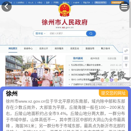
×
徐州
提交您的网址
徐州市www.xz.gov.cn位于华北平原的东南部，域内除中部和东部
存在少数丘岗外，大部皆为平原。丘陵海拨一般在100－200米左
右，丘陵山地面积约占全市9.4%。丘陵山地分两大群，一群分布
于市域中部，山体高低不一，其中贾汪区中部的大洞山为全市最高
峰 ，海拔361米；另一群分布于市域东部，最高点为新沂市北部的