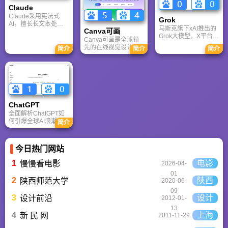
最新CGA电竞赛事资
的垂直媒体。
资讯。
Claude
讯及热门页游入口，
致敬中国电竞的黄金
Claude采用宪法式
Grok
时代。
AI，擅长长文本处理
马斯克旗下xAI推出的
Canva可画
与严谨文档生成；
Grok大模型，X平台实
ChatGPT基于RLHF，
Canva可画是全球领
时数据整合与多智能
在复杂推理、代码与
先的在线视觉设计平
简介
简介
简介
体协作的核心优势。
快速迭代上占优。两
台，内置AI“魔力工作
针对其中文能力、隐
者定位不同，各有千
室”，提供海量正版模
私安全及幻觉问题等
秋。
板与素材。无论是自
高频疑问进行客观解
媒体封面、企业海报
答，提供AI选型参
还是PPT，零基础用
考。
户也能轻松实现专业
级创作，让设计触手
ChatGPT‌
可及。
全面解析ChatGPT如
何引爆全球AI浪潮！
简介
通俗讲解神经网络、
Transformer与RLHF
核心技术，带您轻松
今日热门网站
看懂大语言模型如何
重塑未来。
1
电影
慢慢看电影
2026-04-
01
2
陕西
陕西师范大学
2020-06-
09
3
设计
设计前沿
2012-01-
13
4
上海
新 民 网
2011-11-29