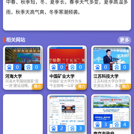
中春、秋季短，冬、夏季长，春季天气多变，夏季高温多
雨，秋季天高气爽，冬季寒潮频袭。
相关网站
更多
河海大学
中国矿业大学
江苏科技大学
河海大学围绕国家“双
中国矿业大学作为当
江苏科技大学办学历
一流”建设战略，秉承
今全国唯一以矿业命
史源远流长，多源合
简介
简介
简介
“艰苦朴素,实事求是，
名的特色鲜明高水平
流，文化底蕴深厚。
严格要求，勇于探索”
大学，在上级主管部
学校源自1933年上海
校训，全面加强党的
门、煤炭能源行业和
大公职业学校，1953
领导，全面提升治理
社会各界的支持下，
年组建上海船舶工业
能力，深化内涵式发
通过长期发展和建
学校——新中国第一
展，正在朝着世界一
设，已经形成了以工
所造船中等专业学
流特色研究型大学的
科为主、以矿业为特
校，1970年迁至镇
奋斗目标迈进。
色，理工文管等多学
江，1971年更名为镇
科协调发展的学科专
江船舶工业学校，
业体系和多科性大学
1978年升格为本科并
南京市政府