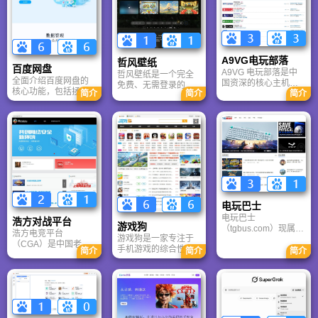
A9VG电玩部落
哲风壁纸
百度网盘
A9VG 电玩部落是中
哲风壁纸是一个完全
全面介绍百度网盘的
国资深的核心主机游
免费、无需登录的高
核心功能，包括拯救
简介
简介
简介
戏玩家社区。网站以
清壁纸下载网站。提
手机内存、在线看视
论坛为核心，提供全
供海量4K、8K超清电
频、AI智能做笔记与
面的主机游戏资讯、
脑与手机壁纸，涵盖
总结长文。详细解答
攻略和资料库，覆盖
动漫、风景、赛博朋
数据安全性及服务器
PlayStation、Xbox、
克等多元风格。支持
备份机制，带你了解
Switch 等全平台。凭
动态壁纸与头像制
GenFlow AI智能体如
借其深厚的历史积淀
作，国内访问极速，
何帮你高效办公与学
和活跃的用户群体，
是美化桌面的首选平
习。
A9VG 成为硬核玩家
台。
交流心得、分享攻略
的首选平台之一。
电玩巴士
电玩巴士
浩方对战平台
游戏狗
（tgbus.com）现属于
浩方电竞平台
游戏狗是一家专注于
多牛传媒，是一家专
（CGA）是中国老牌
手机游戏的综合性门
注于解决游戏用户需
简介
简介
简介
游戏联机平台，提供
户网站。它致力于为
求的综合性游戏门户
CS、War3、星际争霸
手游玩家提供最新、
网站，电玩巴士是一
等经典游戏的稳定联
最全的游戏资讯、攻
个全面的综合性游戏
机服务。重温DOTA1
略、评测及视频等内
门户，专注于为全球
的激情岁月，找回当
容，是国内较早一批
玩家提供主机、PC及
年的战友。同时提供
专注于移动游戏领域
移动端游戏的全方位