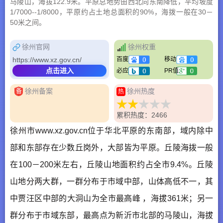
马陵山，海拔122.9米。平原总地势由西北向东南降低，平均坡度
1/7000--1/8000，平原约占土地总面积的90%，海拨一般在30－
50米之间。
徐州官网
徐州权重
https://www.xz.gov.cn/
百度
移动
点击进入
必应
PR值
徐州备案
徐州热度
备
热
累积热度：2466
徐州市www.xz.gov.cn位于华北平原的东南部，域内除中
部和东部存在少数丘岗外，大部皆为平原。丘陵海拨一般
在100－200米左右，丘陵山地面积约占全市9.4%。丘陵
山地分两大群，一群分布于市域中部，山体高低不一，其
中贾汪区中部的大洞山为全市最高峰 ，海拔361米；另一
群分布于市域东部，最高点为新沂市北部的马陵山，海拔