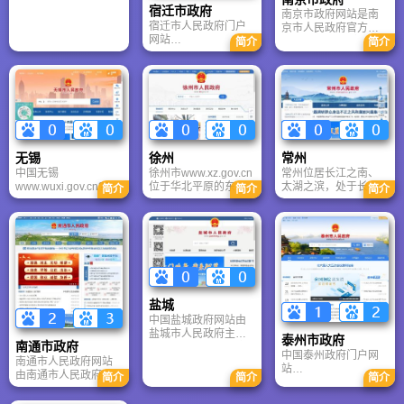
的基本格局。
更名为镇江船舶学
宿迁市政府
南京市政府网站是南
院，1993年更名为华
宿迁市人民政府门户
京市人民政府官方门
东船舶工业学院。
网站
户，2025年政府信息
简介
简介
（www.suqian.gov.cn
公开合格率100%。提
）是了解宿迁、办事
供个人/法人服务超
创业、参与治理的重
500项，年在线办理量
要官方门户，兼具权
超500万件；开设“书
威性、服务性与互动
记信箱”“市长信箱”，
性。发布宿迁市委、
留言按期办结率
市政府重大决策、市
100%；发布统计公
长刘浩等领导调研动
报、经济数据等公共
无锡
徐州
常州
态、政策解读等一手
数据超500项，联动
中国无锡
徐州市www.xz.gov.cn
常州位居长江之南、
信息。
“我的南京”客户端实现
www.wuxi.gov.cn??是
位于华北平原的东南
太湖之滨，处于长三
简介
简介
简介
PC端与移动端服务同
在无锡市委、市政府
部，域内除中部和东
角中心地带，与上
步。依托集约化云平
领导亲自关心、 指导
部存在少数丘岗外，
海、南京两大都市等
台，打造公开透明、
下建立和发展起来的
大部皆为平原。丘陵
距相望，与苏州、无
服务高效、互动便民
政府门户网站，这是
海拨一般在100－200
锡联袂成片，构成苏
的数字政府核心平
一个依托因特网，集
米左右，丘陵山地面
锡常都市圈。常州是
台。
对外宣传、政务公
积约占全市9.4%。丘
一座有着3200年左右
开、网上办事、政民
陵山地分两大群，一
文字记载的历史文化
互动功能于一体，市
群分布于市域中部，
古城。春秋末期前547
盐城
县区两级政府统一对
山体高低不一，其中
年，吴王寿梦第四子
中国盐城政府网站由
外的政府门户网站。
贾汪区中部的大洞山
季札封邑延陵，开始
盐城市人民政府主
积极推进了各种网上
为全市最高峰 ，海拔
了长达2500多年有准
泰州市政府
南通市政府
办、盐城市人民政府
便民服务，努力把政
361米；另一群分布于
确纪年和确切地名的
中国泰州政府门户网
办公室承办、管理。
南通市人民政府网站
府网站建设成展示无
市域东部，最高点为
历史。西汉高祖五年
站
建设过程中我们始终
由南通市人民政府主
锡形象的总窗口，为
新沂市北部的马陵
前202年改称毗陵。西
简介
简介
简介
www.taizhou.gov.cn
以宣传盐城、服务社
办、南通市人民政府
民服务的总平台，联
山，海拔122.9米。平
晋武帝太康二年281
始建于1999年，是江
会、沟通民众、高效
办公室承办、南通市
系群众的现代化桥
原总地势由西北向东
年，改置毗陵郡。