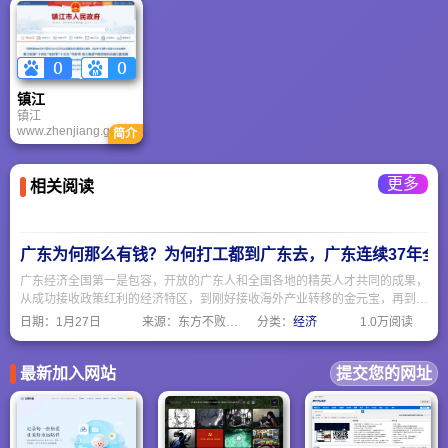
苏省泰州市政府在互
透明、信息整合、资
大数据管理中心具体
梁。
南降低，平均坡度
联网上发布信息、公
源共享为宗旨，力求
建设管理。
1/7000--1/8000，平
开政务、提供服务的
进一步提高政府公共
原约占土地总面积的
总平台，2008年6月
服务效率和质量，充
90%，海拨一般在30
网站在原来基础上进
分吸纳各方的合理化
－50米之间。
行了改版升级。新版
建议，使“中国盐城政
泰州政府门户网站，
镇江
府网站进一步完善和
着力体现时代特征和
镇江
提高。
泰州特色，着力满足
www.zhenjiang.gov.c
简介
社会和公众需求，着
n是国务院第二批公布
力强化便民服务，着
的国家历史文化名
力推进政府管理创
城，有着极其丰厚的
更多
相关阅读
新，整体内容设计分
文化积淀。这里曾产
信息服务、网上办
生过许多令人瞩目的
事、互动交流三个功
传世佳作，其厚重的
能版块。
精神承载力对后世的
文明化进程催化出难
广东为何那么有钱？为何打工都到广东去，广东连续37年全国
以估量的作用和影
响。那一部部如“日月
广东经济全国第一是包容，开放的广东人和全国各地的精英人才共同的成果，
经天、江河行地”般的
从成功接收政策红利的经济特区，到刚好接收海外产业转移的金元宝，再到产
作品至今仍闪烁着深
业升级的高科技产业，广东勇冠三军，当仁不让。广东人的包容开放是接纳外
日期：
1月27日
来源：东方不败网址大全
分类：
经济
1.0万阅读
刻而睿智的光芒。
地人的重要因素之一。
最新加入网站
提交您的网址