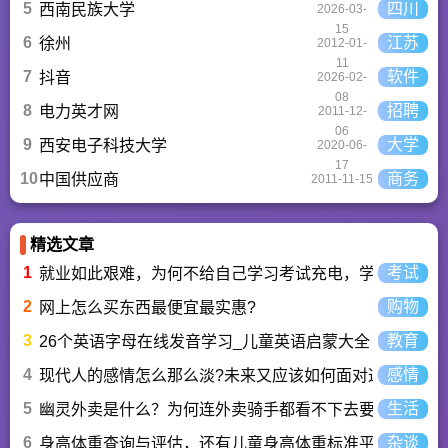
5
四川
西南民族大学
2026-03-
15
6
江苏
徐州
2012-01-
11
7
软件
抖音
2026-02-
08
8
招聘
电力英才网
2011-12-
06
9
大学
西安电子科技大学
2020-06-
17
10
商务
中国供应商
2011-11-15
精选文章
1
考试
就业如此艰难，为何不给自己学习考试充电，学一技之长
2
购物
网上怎么买东西最便宜最实惠?
3
教育
26个英语字母在线发音学习_儿童英语启蒙大全
4
感情
现代人的感情怎么那么淡?未来又应该如何面对这人情淡
5
生活
幽灵外卖是什么？为何连外卖骑手都看不下去要举报？
6
杂谈
身高体重查询与评估，还有儿童身高体重标准平均值表与