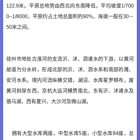
122.9米。平原总地势由西北向东南降低，平均坡度1/700
0--1/8000，平原约占土地总面积的90%，海拨一般在30－
50米之间。
徐州市地处古淮河的支流沂、沭、泗诸水的下游，以黄河
故道为分水岭，形成北部的沂、沭、泗水系和南部的濉、
安河水系。境内河流纵横交错，湖沼、水库星罗棋布，废
黄河斜穿东西，京杭大运河横贯南北，东有沂、沭诸水及
骆马湖，西有夏兴、大沙河及微山湖。
拥有大型水库两座，中型水库5座，小型水库84座，总