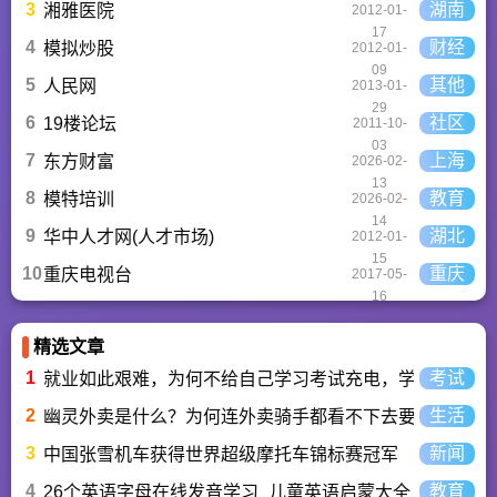
3
湖南
湘雅医院
2012-01-
17
4
财经
模拟炒股
2012-01-
09
5
其他
人民网
2013-01-
29
6
社区
19楼论坛
2011-10-
03
7
上海
东方财富
2026-02-
13
8
教育
模特培训
2026-02-
14
9
湖北
华中人才网(人才市场)
2012-01-
15
10
重庆
重庆电视台
2017-05-
16
精选文章
1
考试
就业如此艰难，为何不给自己学习考试充电，学一技之长
2
生活
幽灵外卖是什么？为何连外卖骑手都看不下去要举报？
3
新闻
中国张雪机车获得世界超级摩托车锦标赛冠军
4
教育
26个英语字母在线发音学习_儿童英语启蒙大全