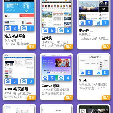
电玩巴士
电玩巴士
浩方对战平台
游戏狗
（tgbus.com）现属于
浩方电竞平台
游戏狗是一家专注于
多牛传媒，是一家专
（CGA）是中国老牌
手机游戏的综合性门
注于解决游戏用户需
简介
简介
简介
游戏联机平台，提供
户网站。它致力于为
求的综合性游戏门户
CS、War3、星际争霸
手游玩家提供最新、
网站，电玩巴士是一
等经典游戏的稳定联
最全的游戏资讯、攻
个全面的综合性游戏
机服务。重温DOTA1
略、评测及视频等内
门户，专注于为全球
的激情岁月，找回当
容，是国内较早一批
玩家提供主机、PC及
年的战友。同时提供
专注于移动游戏领域
移动端游戏的全方位
最新CGA电竞赛事资
的垂直媒体。
资讯。
讯及热门页游入口，
致敬中国电竞的黄金
Grok
时代。
马斯克旗下xAI推出的
Canva可画
Grok大模型，X平台实
A9VG电玩部落
Canva可画是全球领
时数据整合与多智能
A9VG 电玩部落是中
先的在线视觉设计平
体协作的核心优势。
国资深的核心主机游
台，内置AI“魔力工作
简介
简介
简介
针对其中文能力、隐
戏玩家社区。网站以
室”，提供海量正版模
私安全及幻觉问题等
论坛为核心，提供全
板与素材。无论是自
高频疑问进行客观解
面的主机游戏资讯、
媒体封面、企业海报
答，提供AI选型参
攻略和资料库，覆盖
还是PPT，零基础用