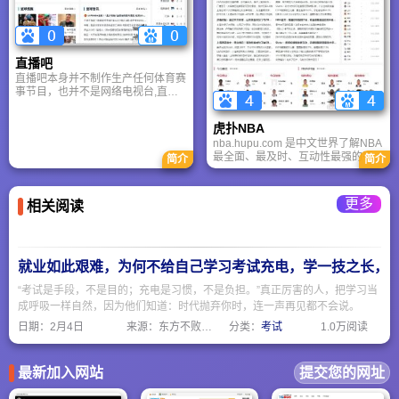
直播吧
直播吧本身并不制作生产任何体育赛
事节目，也并不是网络电视台,直播
吧是为方便网友而设立的，专门收集
Sopcast、Tvants、UUSee、TVU、
虎扑NBA
PPlive、PPstream等网络电视的体
nba.hupu.com 是中文世界了解NBA
育赛事直播网址，并把播放界面嵌入
最全面、最及时、互动性最强的平台
到网页中方便网友观看。 直播吧以
简介
简介
之一，集新闻、数据、社区、娱乐于
非人工的方式自动生成到第三方流媒
一体，堪称中国篮球迷的“线上主
体服务器的链接。
场”。
更多
相关阅读
就业如此艰难，为何不给自己学习考试充电，学一技之长，
“考试是手段，不是目的；充电是习惯，不是负担。”真正厉害的人，把学习当
成呼吸一样自然，因为他们知道：时代抛弃你时，连一声再见都不会说。
日期：
2月4日
来源：东方不败网址大全
分类：
考试
1.0万阅读
最新加入网站
提交您的网址