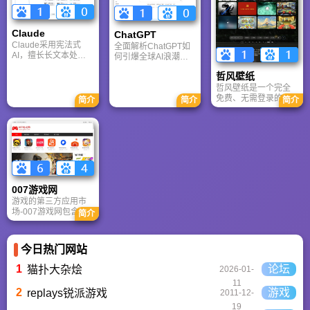
考。
PlayStation、Xbox、
户也能轻松实现专业
Switch 等全平台。凭
级创作，让设计触手
借其深厚的历史积淀
可及。
Claude
ChatGPT‌
和活跃的用户群体，
Claude采用宪法式
全面解析ChatGPT如
A9VG 成为硬核玩家
AI，擅长长文本处理
何引爆全球AI浪潮！
交流心得、分享攻略
与严谨文档生成；
通俗讲解神经网络、
的首选平台之一。
哲风壁纸
ChatGPT基于RLHF，
Transformer与RLHF
在复杂推理、代码与
核心技术，带您轻松
哲风壁纸是一个完全
快速迭代上占优。两
看懂大语言模型如何
免费、无需登录的高
简介
简介
简介
者定位不同，各有千
重塑未来。
清壁纸下载网站。提
秋。
供海量4K、8K超清电
脑与手机壁纸，涵盖
动漫、风景、赛博朋
克等多元风格。支持
动态壁纸与头像制
作，国内访问极速，
是美化桌面的首选平
007游戏网
台。
游戏的第三方应用市
场-007游戏网包含安
简介
卓（Android）和苹果
（iOS）系统的手机应
用、游戏以及电脑软
今日热门网站
件的下载服务，还有
精心推荐的应用排行
1
论坛
猫扑大杂烩
2026-01-
榜,搭配极佳的下载体
11
验,致力于成为用户值
2
游戏
replays锐派游戏
2011-12-
得信赖的应用商店。
19