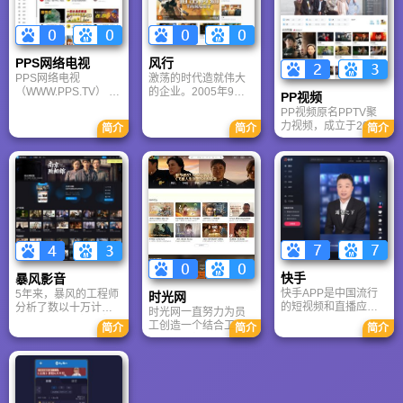
频频道是集新闻、娱
史上最短域名"6．
阵。品牌统一：网站
乐、网络视频、原创
cn"，影响力与日俱
的元信息中大量使用
自拍、时尚生活、纪
增。
了“荔枝网”、“荔枝台”
录片、影视剧、访谈
等关键词，显示了其
等内容于一体的综合
PPS网络电视
风行
品牌战略的一致性。
性视频资讯门户站
PPS网络电视
激荡的时代造就伟大
点。主要产品包括：
（WWW.PPS.TV） 创
的企业。2005年9
PP视频
视频点播、视频直
办于2006年1月，是
月，北京风行在线技
播、嘉宾访谈、易周
PP视频原名PPTV聚
全球最大的网络电视
术有限公司由曾在美
刊、精彩电视节目、
力视频，成立于2004
简介
简介
简介
服务商。2005年6
国硅谷工作过多年的
广电媒体联盟、首映
年，是中国最早的视
月，PPS在雷量、张
应用软件专家和国内
剧场等
频网站之一。它曾以
洪禹两人的研发下，
通信界精英共同创
P2P流媒体技术闻
正式推出，立刻获得
办，致力于研发全球
名，后经历多次资本
了惊人的肯定，9月徐
最领先的流媒体传
运作，目前是苏宁易
伟峰加入，正式进入
输、内容搜索和发布
购旗下的重要视频平
商业运营并着手成立
技术。作为视频网络
台。主打“视频电商”与
公司，三位联合创始
领域的新锐企业，风
“体育直播”双轮驱动的
人从此成为互联网影
行研发运营的下一代
综合视频平台。它不
音视频的领导者。
P2P网络平台，使处
仅提供影视剧内容，
于不同网络环境下的
还深度整合了苏宁的
快手
暴风影音
每个用户都能享受高
电商资源。
快手APP是中国流行
速度、高品质的流媒
5年来，暴风的工程师
时光网
的短视频和直播应用
体服务；显著降低大
分析了数以十万计的
时光网一直努力为员
之一。 作为普惠的数
规模流媒体内容运营
视频文件，掌握了超
工创造一个结合工作
简介
简介
简介
字社区，快手不仅让
门槛，使宽带互联网
过500种视频格式的支
志向及兴趣爱好的理
数亿普通人记录和分
生活方式成为可能。
持方案，暴风影音因
想发展平台，关注每
享生活，更帮助人们
其万能和易用成为中
一个员工的职业发展
发现所需、发挥所
国互联网用户观看视
和成长机遇，致力于
长。
频的首选MPC是
共同营建一个专业的
Media Player Classic