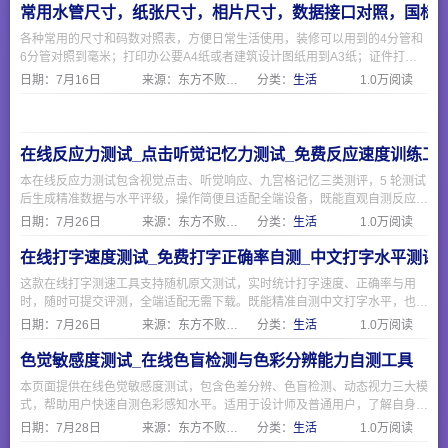
常用水管尺寸，纸张尺寸，相片尺寸，数据接口对照，国标
各种常用的尺寸和码数对照表，方便日常生活使用，装修可以用到的4分管和
6分管对照到毫米；打印办公要A4纸或者建筑设计图纸用到A3纸；证件打印
相片要1寸证件照；电脑和手机现在常用的USB和Type-C接口；海淘外贸需要
日期：
7月16日
来源：东方不败网址大全
分类：
生活
1.0万阅读
注意衣服鞋子的欧码美码和国际码与国标。
在线反应力测试_点击听觉记忆力测试_免费反应速度训练工
本在线反应力测试包含视觉点击、听觉响应、九宫格记忆三类测评，5 轮测试
后生成精准数据与水平评级，操作简便且适配全端设备，既能直观自测反应速
度与短时记忆能力，也可作为日常脑力训练工具，无需下载随时可测。
日期：
7月26日
来源：东方不败网址大全
分类：
生活
1.0万阅读
在线打字速度测试_免费打字正确率自测_中文打字水平测评
这款在线打字测速工具支持随机原文测试，实时统计打字速度、正确率与用
时，随时可提交评测，全端适配无需下载。既能精准自测中文打字水平，也可
作为日常输入训练工具，简单易用适合各类人群。
日期：
7月26日
来源：东方不败网址大全
分类：
生活
1.0万阅读
色觉敏感度测试_在线色盲检测与色彩分辨能力自测工具
本页面提供在线色觉敏感度测试，包含色差分辨、色盲检测、动态视力三大模
式，帮助用户快速自测色彩感知水平。适用于设计师及普通用户，了解自身色
觉状态，包含石原氏色盲检测图，保护视觉健康，测试结果仅供参考。
日期：
7月28日
来源：东方不败网址大全
分类：
生活
1.0万阅读