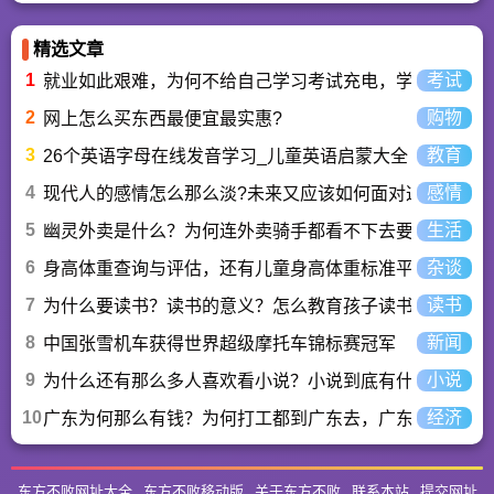
精选文章
1
考试
就业如此艰难，为何不给自己学习考试充电，学一技之长
2
购物
网上怎么买东西最便宜最实惠?
3
教育
26个英语字母在线发音学习_儿童英语启蒙大全
4
感情
现代人的感情怎么那么淡?未来又应该如何面对这人情淡
5
生活
幽灵外卖是什么？为何连外卖骑手都看不下去要举报？
6
杂谈
身高体重查询与评估，还有儿童身高体重标准平均值表与
7
读书
为什么要读书？读书的意义？怎么教育孩子读书？
8
新闻
中国张雪机车获得世界超级摩托车锦标赛冠军
9
小说
为什么还有那么多人喜欢看小说？小说到底有什么魅力长
10
经济
广东为何那么有钱？为何打工都到广东去，广东连续37年
东方不败网址大全
东方不败移动版
关于东方不败
联系本站
提交网址