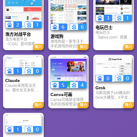
备份机制，带你了解
Switch 等全平台。凭
动态壁纸与头像制
GenFlow AI智能体如
借其深厚的历史积淀
作，国内访问极速，
何帮你高效办公与学
和活跃的用户群体，
是美化桌面的首选平
习。
A9VG 成为硬核玩家
台。
交流心得、分享攻略
的首选平台之一。
电玩巴士
电玩巴士
浩方对战平台
游戏狗
（tgbus.com）现属于
浩方电竞平台
游戏狗是一家专注于
多牛传媒，是一家专
（CGA）是中国老牌
手机游戏的综合性门
注于解决游戏用户需
简介
简介
简介
游戏联机平台，提供
户网站。它致力于为
求的综合性游戏门户
CS、War3、星际争霸
手游玩家提供最新、
网站，电玩巴士是一
等经典游戏的稳定联
最全的游戏资讯、攻
个全面的综合性游戏
机服务。重温DOTA1
略、评测及视频等内
门户，专注于为全球
的激情岁月，找回当
容，是国内较早一批
玩家提供主机、PC及
年的战友。同时提供
专注于移动游戏领域
移动端游戏的全方位
最新CGA电竞赛事资
的垂直媒体。
资讯。
Claude
讯及热门页游入口，
致敬中国电竞的黄金
Claude采用宪法式
Grok
时代。
AI，擅长长文本处理
马斯克旗下xAI推出的
Canva可画
与严谨文档生成；
Grok大模型，X平台实
ChatGPT基于RLHF，
Canva可画是全球领
时数据整合与多智能
在复杂推理、代码与
先的在线视觉设计平
简介
简介
简介
体协作的核心优势。
快速迭代上占优。两
台，内置AI“魔力工作
针对其中文能力、隐
者定位不同，各有千
室”，提供海量正版模
私安全及幻觉问题等
秋。
板与素材。无论是自
高频疑问进行客观解
媒体封面、企业海报
答，提供AI选型参
还是PPT，零基础用
考。
户也能轻松实现专业
级创作，让设计触手