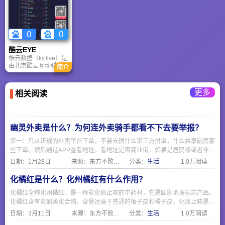
工作团队和一个和谐
的简称，它是WMP的
友好的伙伴群体。我
外壳播放器，它的界
们真诚地希望更多热
面酷似WMP 6.4，整
爱电影的伙伴能够加
个程序只有一个文
入时光这个大家庭，
件，作者允许它集成
在这个光影的世界里
在其它软件中，My
实现自己的职业梦
酷云EYE
MPC?暴风影音就是集
想。
酷云数据（ky.live）是
成MPC和各种编解码
由北京酷云互动科技
简介
器的编解码器集成
有限公司推出的大数
包。
据服务平台。该平台
主要基于自动内容识
更多
相关阅读
别（ACR）技术，提
供电视节目实时收视
率监测、跨屏数据分
析以及全媒体营销决
策服务。
幽灵外卖是什么？为何连外卖骑手都看不下去要举报？
第一：只从正规的外卖平台下单，不要去搞什么第三方拼单，什么共享厨房那
些下单。然后通过APP查看地址，看地址是否商业街，如果是居民楼或者非商
业区，那就要注意了。 第二：要求查看食品经营许可证，一般正规餐饮店都
日期：
1月28日
来源：东方不败网址大全
分类：
生活
1.0万阅读
会挂出来在网上，可以通过https://spjyxk.gsxt.gov.cn/ 这个地址把商家名称复
制粘贴进去查询是否有证。
化橘红是什么？化州橘红有什么作用？
化橘红全称化州橘红，是一种能化痰止咳的中药材，它是国家地理标志产品，
化橘红含有黄酮类化合物，含量远高于普通的柚子皮和橘子皮，化痰止咳是因
为有柚皮苷，化橘红制作主要分六步，采摘，清洗除肉和瓣，切造型，过热水
日期：
3月11日
来源：东方不败网址大全
分类：
生活
1.0万阅读
杀菌，烘干，陈化即可食用。