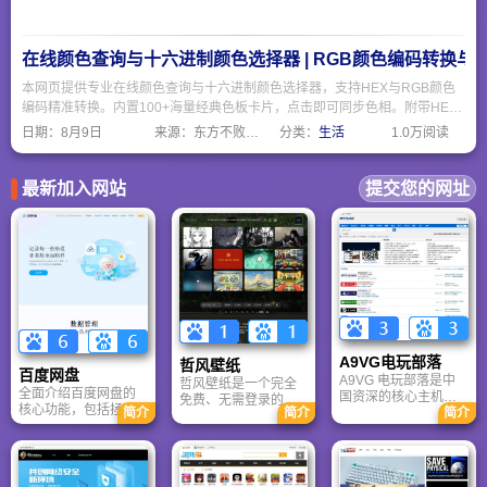
在线颜色查询与十六进制颜色选择器 | RGB颜色编码转换与
本网页提供专业在线颜色查询与十六进制颜色选择器，支持HEX与RGB颜色
编码精准转换。内置100+海量经典色板卡片，点击即可同步色相。附带HEX
与RGB工作原理科普，是前端开发、UI设计与品牌配色必备的实用工具。
日期：
8月9日
来源：东方不败网址大全
分类：
生活
1.0万阅读
最新加入网站
提交您的网址
A9VG电玩部落
哲风壁纸
百度网盘
A9VG 电玩部落是中
哲风壁纸是一个完全
全面介绍百度网盘的
国资深的核心主机游
免费、无需登录的高
核心功能，包括拯救
简介
简介
简介
戏玩家社区。网站以
清壁纸下载网站。提
手机内存、在线看视
论坛为核心，提供全
供海量4K、8K超清电
频、AI智能做笔记与
面的主机游戏资讯、
脑与手机壁纸，涵盖
总结长文。详细解答
攻略和资料库，覆盖
动漫、风景、赛博朋
数据安全性及服务器
PlayStation、Xbox、
克等多元风格。支持