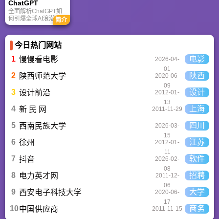
ChatGPT‌
可及。
全面解析ChatGPT如
何引爆全球AI浪潮！
简介
通俗讲解神经网络、
Transformer与RLHF
核心技术，带您轻松
今日热门网站
看懂大语言模型如何
重塑未来。
1
电影
慢慢看电影
2026-04-
01
2
陕西
陕西师范大学
2020-06-
09
3
设计
设计前沿
2012-01-
13
4
上海
新 民 网
2011-11-29
5
四川
西南民族大学
2026-03-
15
6
江苏
徐州
2012-01-
11
7
软件
抖音
2026-02-
08
8
招聘
电力英才网
2011-12-
06
9
大学
西安电子科技大学
2020-06-
17
10
商务
中国供应商
2011-11-15