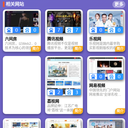
相关网站
更多
六间房
腾讯视频
乐视网
六间房，以Web2．0
腾讯视频不仅是视频
乐视网是国内最早购
技术为核心的领先视
播放平台，更是腾讯
买影视剧版权的视频
简介
简介
简介
频分享网站，成立伊
“泛娱乐生态”的关键枢
网站，经过5年的积
始，就获得海外风险
纽——连接文学（阅
累，乐视网已经拥有
投资的高度关注， 目
文）、影视、动漫、
国内最大的正版影视
前， "六间房"正发展
音乐、游戏与社交，
剧版权库，拥有5万多
成为以用户意志为核
致力于打造“从IP孵化
集电视剧、4000多部
心的， 自由自主的视
到多元变现”的完整链
电影，几乎覆盖了国
频发布和分享平台，
条。在“爱优腾”三足鼎
内所有的影视剧网络
同时致力于成为服务
立格局中，腾讯视频
版权；此外，乐视网
网易视频
中国大陆，乃至整个
凭借生态协同与内容
拥有70%以上国内热
中国领先的门户网站
全球华人社区的领先
创新，持续保持强劲
门影视剧的独家网络
网易推出“全球名校视
性视频新媒体。根据
竞争力。
版权，在电视机终
频公开课项目”，首批
ALEXA、
端，用户仅在乐视网
荔枝网
1200集课程上线，其
CHINARANK、互联
TV版上才能欣赏到这
品牌延伸：江苏广电
中有200多集配有中文
网实验室等权威机构
些热门独家影视剧。
将“荔枝”这一亲民的形
简介
简介
字幕。用户可以在线
的调研数据，六间房
象从电视荧屏延伸到
免费观看来自于哈佛
是目前中国视频分享
了互联网端，打造了
大学等世界级名校的
领域排名第一的网
“荔枝网”、“荔枝新闻”
公开课课程。网易视
站，并成功竞购取得
客户端等新媒体矩