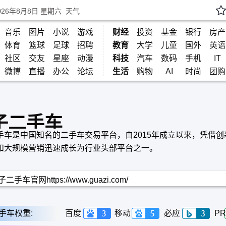
026年8月8日 星期六
天气
音乐
图片
小说
游戏
财经
投资
基金
银行
房产
体育
篮球
足球
招聘
教育
大学
儿童
国外
英语
社区
交友
星座
动漫
科技
汽车
数码
手机
IT
微博
直播
办公
论坛
生活
购物
AI
时尚
团购
子二手车
手车是中国知名的二手车交易平台，自2015年成立以来，凭借创
和大规模营销迅速成长为行业头部平台之一。
二手车官网https://www.guazi.com/
手车权重:
百度
移动
必应
PR