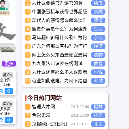
1
为什么要读书？读书的意
读书
义？怎么教育孩子读书？
2
中国张雪机车获得世界超级
新闻
摩托车锦标赛冠军
3
现代人的感情怎么那么淡?
感情
未来又应该如何面对这人情
4
幽灵外卖是什么？为何连外
生活
淡如水的局面呢
卖骑手都看不下去要举报？
5
马年超high是什么歌？为何
杂谈
两广人听到那么搞笑？马超
6
广东为何那么有钱？为何打
经济
high到底是什么意思？
工都到广东去，广东连续37
7
网上怎么买东西最便宜最实
购物
年全国各省GDP第一。
惠?
更多
8
九九乘法口诀表在线测试_
教育
高清完整版下载_小学数学
9
为什么还有那么多人喜欢看
小说
口算练习
简介»
小说？小说到底有什么魅力
全球汽
10
就业如此艰难，为何不给自
考试
长盛不衰？
，为全
己学习考试充电，学一技之
提供产
长，胜过万贯家财
888年
今日热门网站
4年发展历
属于美
简介»
1
智通人才网
招聘
2011-12-06
纳克排
多学员
在中国
范围不
2
色影无忌
社区
2011-12-20
心。
塘区，
区，青
3
京报网(北京日报)
北京
2011-11-26
们的合