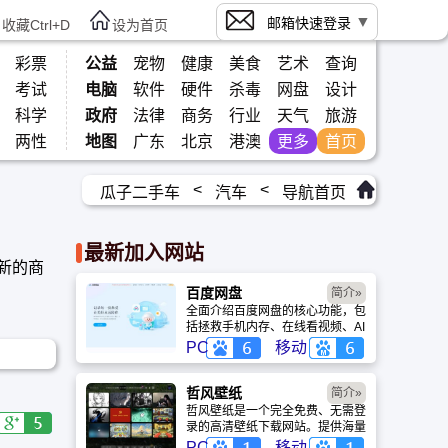
邮箱快速登录
收藏Ctrl+D
设为首页
彩票
公益
宠物
健康
美食
艺术
查询
考试
电脑
软件
硬件
杀毒
网盘
设计
科学
政府
法律
商务
行业
天气
旅游
两性
地图
广东
北京
港澳
更多
首页
<
<
瓜子二手车
汽车
导航首页
最新加入网站
新的商
百度网盘
简介»
全面介绍百度网盘的核心功能，包
括拯救手机内存、在线看视频、AI
智能做笔记与总结长文。详细解答
PC
移动
数据安全性及服务器备份机制，带
你了解GenFlow AI智能体如何帮
你高效办公与学习。
哲风壁纸
简介»
哲风壁纸是一个完全免费、无需登
录的高清壁纸下载网站。提供海量
4K、8K超清电脑与手机壁纸，涵
PC
移动