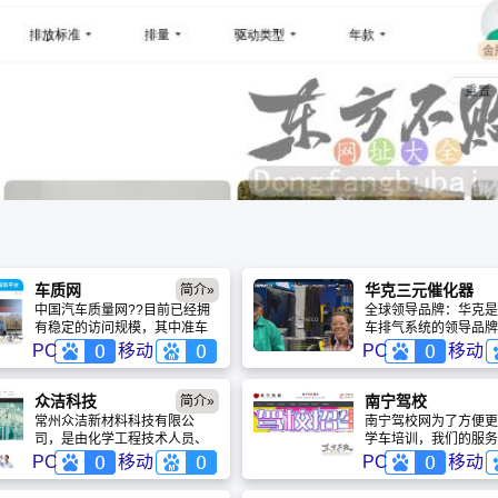
车质网
华克三元催化器
简介»
中国汽车质量网??目前已经拥
全球领导品牌：华克是
有稳定的访问规模，其中准车
车排气系统的领导品牌
主的比例直线上升，已经成为
球新车配套和售后市场
PC
移动
PC
移动
购买汽车的消费者了解相关车
品和服务。华克始创于1
型质量状况的最有效平台。
的美国，是拥有有12
史的全球品牌。华克隶
众洁科技
南宁驾校
简介»
国天纳克公司旗下，天
常州众洁新材料科技有限公
南宁驾校网为了方便更
气系统工厂遍布全球，
司，是由化学工程技术人员、
学车培训，我们的服务
就有19家和1家研发中
汽车工程师和环保科技人员共
断扩大，江南区，西乡
PC
移动
PC
移动
同创建的一家企业，专业从事
兴宁区，良庆区，邕宁
车用功能性化学品配方，汽车
秀区，武鸣区，都有我