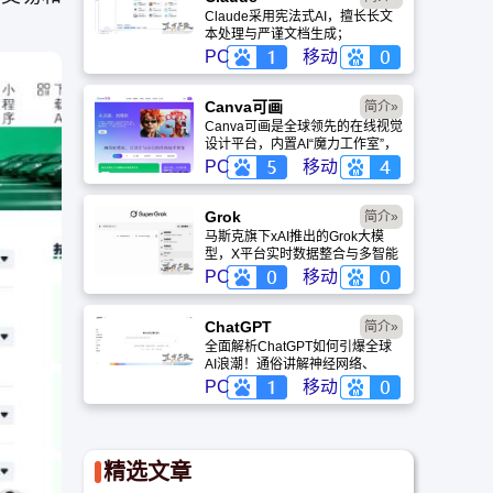
Claude采用宪法式AI，擅长长文
本处理与严谨文档生成；
ChatGPT基于RLHF，在复杂推
PC
移动
理、代码与快速迭代上占优。两者
定位不同，各有千秋。
Canva可画
简介»
Canva可画是全球领先的在线视觉
设计平台，内置AI“魔力工作室”，
提供海量正版模板与素材。无论是
PC
移动
自媒体封面、企业海报还是PPT，
零基础用户也能轻松实现专业级创
作，让设计触手可及。
Grok
简介»
马斯克旗下xAI推出的Grok大模
型，X平台实时数据整合与多智能
体协作的核心优势。针对其中文能
PC
移动
力、隐私安全及幻觉问题等高频疑
问进行客观解答，提供AI选型参
考。
ChatGPT‌
简介»
全面解析ChatGPT如何引爆全球
AI浪潮！通俗讲解神经网络、
Transformer与RLHF核心技术，
PC
移动
带您轻松看懂大语言模型如何重塑
未来。
精选文章