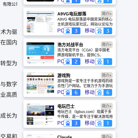
盖动漫、风景、赛博朋克等多元风
京）有限公司
格。支持动态壁纸与头像制作，国
内访问极速，是美化桌面的首选平
A9VG电玩部落
简介»
台。
A9VG 电玩部落是中国资深的核心
主机游戏玩家社区。网站以论坛为
核心，提供全面的主机游戏资讯、
PC
移动
技术为驱
攻略和资料库，覆盖
PlayStation、Xbox、Switch 等全
，在国内
平台。凭借其深厚的历史积淀和活
浩方对战平台
简介»
跃的用户群体，A9VG 成为硬核玩
浩方电竞平台（CGA）是中国老
家交流心得、分享攻略的首选平台
牌游戏联机平台，提供CS、
之一。
War3、星际争霸等经典游戏的稳
PC
移动
已转型为
定联机服务。重温DOTA1的激情
岁月，找回当年的战友。同时提供
最新CGA电竞赛事资讯及热门页
游戏狗
简介»
游入口，致敬中国电竞的黄金时
游戏狗是一家专注于手机游戏的综
因与数字
代。
合性门户网站。它致力于为手游玩
家提供最新、最全的游戏资讯、攻
PC
移动
行业高质
略、评测及视频等内容，是国内较
早一批专注于移动游戏领域的垂直
媒体。
电玩巴士
简介»
电玩巴士（tgbus.com）现属于多
速成长为
牛传媒，是一家专注于解决游戏用
户需求的综合性游戏门户网站，电
PC
移动
玩巴士是一个全面的综合性游戏门
户，专注于为全球玩家提供主机、
车交易和
PC及移动端游戏的全方位资讯。
Claude
简介»