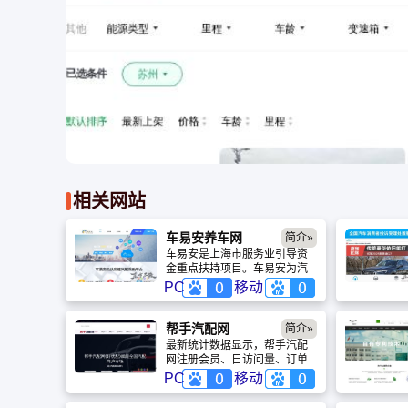
相关网站
车易安养车网
简介»
车易安是上海市服务业引导资
金重点扶持项目。车易安为汽
车售后市场服务商及商品供应
PC
移动
商提供商品展示、交易支付、
营销推广、专业培训、信息技
术等全方位服务，帮助汽车售
帮手汽配网
简介»
后市场企业树立服务与商品品
最新统计数据显示，帮手汽配
牌，实现产业升级。车易安为
网注册会员、日访问量、订单
车主提供海量资讯、优质服
量都呈上升趋势。并且帮手汽
PC
移动
务、品牌商品及安心售后等专
配网在全国拥有3万多家修理
业养车服务，推动汽车售后市
厂，20万注册用户和2000万种