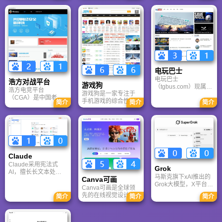
论坛为核心，提供全
供海量4K、8K超清电
频、AI智能做笔记与
面的主机游戏资讯、
脑与手机壁纸，涵盖
总结长文。详细解答
攻略和资料库，覆盖
动漫、风景、赛博朋
数据安全性及服务器
PlayStation、Xbox、
克等多元风格。支持
备份机制，带你了解
Switch 等全平台。凭
动态壁纸与头像制
GenFlow AI智能体如
借其深厚的历史积淀
作，国内访问极速，
何帮你高效办公与学
和活跃的用户群体，
是美化桌面的首选平
习。
A9VG 成为硬核玩家
台。
交流心得、分享攻略
的首选平台之一。
电玩巴士
电玩巴士
浩方对战平台
游戏狗
（tgbus.com）现属于
浩方电竞平台
游戏狗是一家专注于
多牛传媒，是一家专
（CGA）是中国老牌
手机游戏的综合性门
注于解决游戏用户需
简介
简介
简介
游戏联机平台，提供
户网站。它致力于为
求的综合性游戏门户
CS、War3、星际争霸
手游玩家提供最新、
网站，电玩巴士是一
等经典游戏的稳定联
最全的游戏资讯、攻
个全面的综合性游戏
机服务。重温DOTA1
略、评测及视频等内
门户，专注于为全球
的激情岁月，找回当
容，是国内较早一批
玩家提供主机、PC及
年的战友。同时提供
专注于移动游戏领域
移动端游戏的全方位
最新CGA电竞赛事资
的垂直媒体。
资讯。
Claude
讯及热门页游入口，
致敬中国电竞的黄金
Claude采用宪法式
Grok
时代。
AI，擅长长文本处理
马斯克旗下xAI推出的
Canva可画
与严谨文档生成；
Grok大模型，X平台实
ChatGPT基于RLHF，
Canva可画是全球领
时数据整合与多智能
在复杂推理、代码与
先的在线视觉设计平
简介
简介
简介
体协作的核心优势。
快速迭代上占优。两
台，内置AI“魔力工作
针对其中文能力、隐
者定位不同，各有千
室”，提供海量正版模
私安全及幻觉问题等
秋。
板与素材。无论是自
高频疑问进行客观解