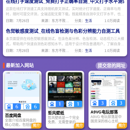
在线打字速度测试_免费打字正确率自测_中文打字水平测评
这款在线打字测速工具支持随机原文测试，实时统计打字速度、正确率与用
时，随时可提交评测，全端适配无需下载。既能精准自测中文打字水平，也可
作为日常输入训练工具，简单易用适合各类人群。
日期：
7月26日
来源：东方不败网址大全
分类：
生活
1.0万阅读
色觉敏感度测试_在线色盲检测与色彩分辨能力自测工具
本页面提供在线色觉敏感度测试，包含色差分辨、色盲检测、动态视力三大模
式，帮助用户快速自测色彩感知水平。适用于设计师及普通用户，了解自身色
觉状态，包含石原氏色盲检测图，保护视觉健康，测试结果仅供参考。
日期：
7月28日
来源：东方不败网址大全
分类：
生活
1.0万阅读
最新加入网站
提交您的网址
A9VG电玩部落
哲风壁纸
百度网盘
A9VG 电玩部落是中
哲风壁纸是一个完全
全面介绍百度网盘的
国资深的核心主机游
免费、无需登录的高
核心功能，包括拯救
简介
简介
简介
戏玩家社区。网站以
清壁纸下载网站。提
手机内存、在线看视