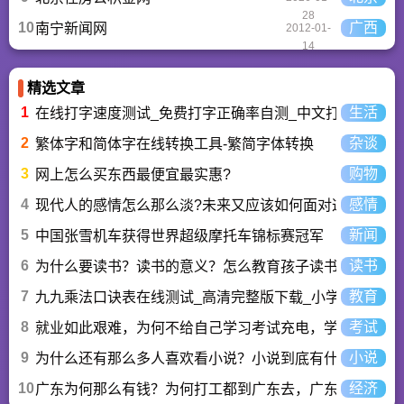
28
10
广西
南宁新闻网
2012-01-
14
精选文章
1
生活
在线打字速度测试_免费打字正确率自测_中文打字水平测
2
杂谈
繁体字和简体字在线转换工具-繁简字体转换
3
购物
网上怎么买东西最便宜最实惠?
4
感情
现代人的感情怎么那么淡?未来又应该如何面对这人情淡
5
新闻
中国张雪机车获得世界超级摩托车锦标赛冠军
6
读书
为什么要读书？读书的意义？怎么教育孩子读书？
7
教育
九九乘法口诀表在线测试_高清完整版下载_小学数学口算
8
考试
就业如此艰难，为何不给自己学习考试充电，学一技之长
9
小说
为什么还有那么多人喜欢看小说？小说到底有什么魅力长
10
经济
广东为何那么有钱？为何打工都到广东去，广东连续37年