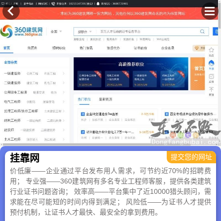
×
挂靠网
提交您的网址
价低廉——企业通过平台发布用人需求，可节约近70%的招聘费
用； 专业强——360建筑网有多名专业工程师客服，提供各类建筑
行业证书问题咨询； 效率高——平台集中了近10000猎头顾问，需
求能在尽可能短的时间内得到满足； 风险低——为证书人才提供
预付机制，让证书人才最快、最安全的拿到费用。