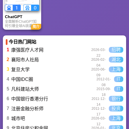
媒体封面、企业海报
答，提供AI选型参
还是PPT，零基础用
考。
户也能轻松实现专业
级创作，让设计触手
ChatGPT‌
可及。
全面解析ChatGPT如
何引爆全球AI浪潮！
简介
通俗讲解神经网络、
Transformer与RLHF
核心技术，带您轻松
今日热门网站
看懂大语言模型如何
重塑未来。
1
招聘
康强医疗人才网
2026-03-
22
2
湖北
襄阳市人社局
2026-02-
04
3
上海
复旦大学
2020-06-
09
4
IT
中国IDC圈
2012-01-
08
5
IT
凡科建站大师
2015-09-
18
6
银行
中国银行香港分行
2011-12-
14
7
投资
注册金融分析师
2011-12-
17
8
上海
城市吧
2026-03-
12
9
北京
北京住房公积金网
2026-01-