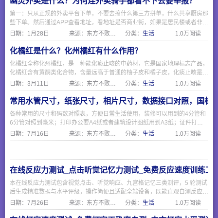
幽灵外卖是什么？为何连外卖骑手都看不下去要举报？
第一：只从正规的外卖平台下单，不要去搞什么第三方拼单，什么共享厨房那
些下单。然后通过APP查看地址，看地址是否商业街，如果是居民楼或者非商
业区，那就要注意了。 第二：要求查看食品经营许可证，一般正规餐饮店都
日期：
1月28日
来源：东方不败网址大全
分类：
生活
1.0万阅读
会挂出来在网上，可以通过https://spjyxk.gsxt.gov.cn/ 这个地址把商家名称复
制粘贴进去查询是否有证。
化橘红是什么？化州橘红有什么作用？
化橘红全称化州橘红，是一种能化痰止咳的中药材，它是国家地理标志产品，
化橘红含有黄酮类化合物，含量远高于普通的柚子皮和橘子皮，化痰止咳是因
为有柚皮苷，化橘红制作主要分六步，采摘，清洗除肉和瓣，切造型，过热水
日期：
3月11日
来源：东方不败网址大全
分类：
生活
1.0万阅读
杀菌，烘干，陈化即可食用。
常用水管尺寸，纸张尺寸，相片尺寸，数据接口对照，国标
各种常用的尺寸和码数对照表，方便日常生活使用，装修可以用到的4分管和
6分管对照到毫米；打印办公要A4纸或者建筑设计图纸用到A3纸；证件打印
相片要1寸证件照；电脑和手机现在常用的USB和Type-C接口；海淘外贸需要
日期：
7月16日
来源：东方不败网址大全
分类：
生活
1.0万阅读
注意衣服鞋子的欧码美码和国际码与国标。
在线反应力测试_点击听觉记忆力测试_免费反应速度训练工
本在线反应力测试包含视觉点击、听觉响应、九宫格记忆三类测评，5 轮测试
后生成精准数据与水平评级，操作简便且适配全端设备，既能直观自测反应速
度与短时记忆能力，也可作为日常脑力训练工具，无需下载随时可测。
日期：
7月26日
来源：东方不败网址大全
分类：
生活
1.0万阅读