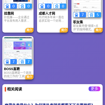
护。目前，已经有数
地各类企业、外地企
用户达50万人，服务
百万个人用户通过
业驻青海办事处、分
企业超1万余家。
YJBYS求职网成功找
公司，以及所有求职
到合适的工作，并有
者提供全方位、精准
挂靠网
成都人才网
数十万家企业通过
化、专业化的网络招
价低廉——企业通过
内才网多年来一直在
YJBYS求职网精准地
聘与求职服务 。
平台发布用人需求，
追求实现一个好用的
定位人才信息，增加
职友集
可节约近70%的招聘
网络招聘解决方案，
招聘信息的曝光率，
职友集凭借“搜索+点
费用； 专业强——
人性化的策划与开
在最短的时间内、以
评”的独特模式，已构
简介
简介
简介
360建筑网有多名专业
发，让网站功能简
最低的经济成本成功
建起中国最真实的职
工程师客服，提供各
单，从办理到后期的
地找到最合适的人
场数据库。职友集将
类建筑行业证书问题
维护，为企业提供周
才。
进一步巩固其作为“中
咨询； 效率高——平
到的服务。
国职场透明化决策第
台集中了近10000猎
一站”的不可替代地
头顾问，需求能在尽
位，成为每一位求职
可能短的时间内得到
者不可或缺的“职场导
满足； 风险低——为
航仪”。
证书人才提供预付机
制，让证书人才最
快、最安全的拿到费
BOSS直聘
用。
BOSS直聘是一个高效
的找工作的“工具”，岗
简介
位覆盖面广容易找到
想要的职位。
更多
相关阅读