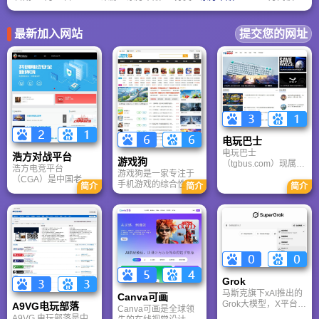
看独孤求败和东方不败谁厉害，独孤求败能自创武功独孤九剑，东方不败只能
获取前朝太监的葵花宝典，所以，还是独孤求败略胜一筹。扫地僧虽然强，但
毕竟是凡夫俗子，比不上以上那些开挂的高手。
最新加入网站
提交您的网址
电玩巴士
电玩巴士
浩方对战平台
游戏狗
（tgbus.com）现属于
浩方电竞平台
游戏狗是一家专注于
多牛传媒，是一家专
（CGA）是中国老牌
手机游戏的综合性门
注于解决游戏用户需
简介
简介
简介
游戏联机平台，提供
户网站。它致力于为
求的综合性游戏门户
CS、War3、星际争霸
手游玩家提供最新、
网站，电玩巴士是一
等经典游戏的稳定联
最全的游戏资讯、攻
个全面的综合性游戏
机服务。重温DOTA1
略、评测及视频等内
门户，专注于为全球
的激情岁月，找回当
容，是国内较早一批
玩家提供主机、PC及
年的战友。同时提供
专注于移动游戏领域
移动端游戏的全方位
最新CGA电竞赛事资
的垂直媒体。
资讯。
讯及热门页游入口，
致敬中国电竞的黄金
Grok
时代。
马斯克旗下xAI推出的
Canva可画
Grok大模型，X平台实
A9VG电玩部落
Canva可画是全球领
时数据整合与多智能
A9VG 电玩部落是中