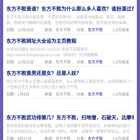
东方不败是谁？东方不败为什么那么多人喜欢？谁扮演过东
东方不败之所以被喜爱，不是因为他“好”，而是因为他复杂、真实、极致、
美。他是权力巅峰的征服者，也是性别边界的探索者；是冷血无情的枭雄，也
是为爱痴狂的凡人。正如一句话所说：“他不是反派，他是照出所有人欲望与
日期：
12月18日
来源：东方不败网址大全
分类：
东方不败
1.0万阅读
恐惧的一面镜子。”
东方不败网址大全设为主页教程
主流浏览器在 Windows / macOS 系统下设置首页
https://www.dongfangbubai.com（启动页）的详细教程
日期：
12月20日
来源：东方不败网址大全
分类：
东方不败
1.0万阅读
东方不败是男还是女？还是人妖？
所以东方不败从生理上来说是男性，从心里角度上看是女性，从而昭著出了一
个性格古怪又多情多义的小说人物东方不败。
日期：
1月6日
来源：东方不败网址大全
分类：
东方不败
1.0万阅读
东方不败武功排第几？东方不败，扫地僧，石破天，达摩老
首先就是石破天和达摩老祖，这两人用的都不是传统武功，好像神仙的战力，
实力必然超远凡人，妥妥的第一梯队。再者，石破天一掌能打碎石山，东方不
败的绣花针显的不够看，而且石破天的防御力也是天花板级别的。然后我们看
日期：
4月27日
来源：东方不败网址大全
分类：
东方不败
1.0万阅读