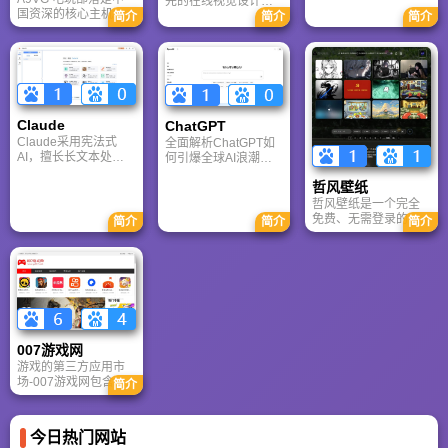
先的在线视觉设计平
体协作的核心优势。
国资深的核心主机游
台，内置AI“魔力工作
简介
简介
简介
针对其中文能力、隐
戏玩家社区。网站以
室”，提供海量正版模
私安全及幻觉问题等
论坛为核心，提供全
板与素材。无论是自
高频疑问进行客观解
面的主机游戏资讯、
媒体封面、企业海报
答，提供AI选型参
攻略和资料库，覆盖
还是PPT，零基础用
考。
PlayStation、Xbox、
户也能轻松实现专业
Switch 等全平台。凭
级创作，让设计触手
借其深厚的历史积淀
可及。
Claude
ChatGPT‌
和活跃的用户群体，
Claude采用宪法式
全面解析ChatGPT如
A9VG 成为硬核玩家
AI，擅长长文本处理
何引爆全球AI浪潮！
交流心得、分享攻略
与严谨文档生成；
通俗讲解神经网络、
的首选平台之一。
哲风壁纸
ChatGPT基于RLHF，
Transformer与RLHF
在复杂推理、代码与
核心技术，带您轻松
哲风壁纸是一个完全
快速迭代上占优。两
看懂大语言模型如何
免费、无需登录的高
简介
简介
简介
者定位不同，各有千
重塑未来。
清壁纸下载网站。提
秋。
供海量4K、8K超清电
脑与手机壁纸，涵盖
动漫、风景、赛博朋
克等多元风格。支持
动态壁纸与头像制
作，国内访问极速，
是美化桌面的首选平
007游戏网
台。
游戏的第三方应用市
场-007游戏网包含安
简介
卓（Android）和苹果
（iOS）系统的手机应
用、游戏以及电脑软
今日热门网站
件的下载服务，还有