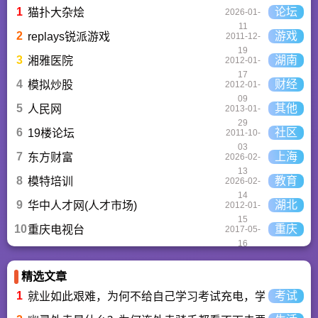
精心推荐的应用排行
1
论坛
猫扑大杂烩
2026-01-
榜,搭配极佳的下载体
11
验,致力于成为用户值
2
游戏
replays锐派游戏
2011-12-
得信赖的应用商店。
19
3
湖南
湘雅医院
2012-01-
17
4
财经
模拟炒股
2012-01-
09
5
其他
人民网
2013-01-
29
6
社区
19楼论坛
2011-10-
03
7
上海
东方财富
2026-02-
13
8
教育
模特培训
2026-02-
14
9
湖北
华中人才网(人才市场)
2012-01-
15
10
重庆
重庆电视台
2017-05-
16
精选文章
1
考试
就业如此艰难，为何不给自己学习考试充电，学一技之长