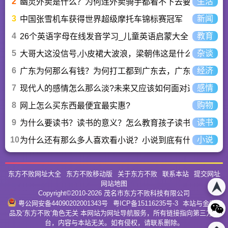
2
生活
幽灵外卖是什么？为何连外卖骑手都看不下去要举报？
3
新闻
中国张雪机车获得世界超级摩托车锦标赛冠军
4
教育
26个英语字母在线发音学习_儿童英语启蒙大全
5
杂谈
大哥大这没信号,小皮裙大波浪，梁朝伟这是什么歌曲？
6
经济
广东为何那么有钱？为何打工都到广东去，广东连续37年
7
感情
现代人的感情怎么那么淡?未来又应该如何面对这人情淡
8
购物
网上怎么买东西最便宜最实惠?
9
读书
为什么要读书？读书的意义？怎么教育孩子读书？
10
小说
为什么还有那么多人喜欢看小说？小说到底有什么魅力长
东方不败网址大全
东方不败移动版
关于东方不败
联系本站
提交网址
网站地图
Copyright©2010-
2026
茂名市东方不败科技有限公司
粤公网安备44090202001343号
粤ICP备15116235号-3
本站与金庸作
品及‘东方不败’角色无关 本网站为网址导航服务，所有链接指向第三方平
台，内容与本站无关。如有侵权，请联系删除。