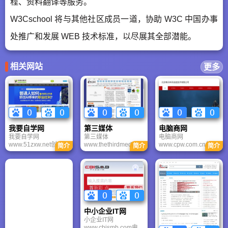
程、资料翻译等服务。
W3Cschool 将与其他社区成员一道，协助 W3C 中国办事
处推广和发展 WEB 技术标准，以尽展其全部潜能。
相关网站
更多
我要自学网
第三媒体
电脑商网
我要自学网
第三媒体
电脑商网
www.51zxw.net创建
www.thethirdmedia.c
www.cpw.com.cn依托
简介
简介
简介
于2007年6月7日，专
om网站成立于1999年
庞大的渠道商会员和
业从事视频软件教程
10月，持续专注于IT
中国IT供应链研究中心
开发，开发团队由奋
行业报道，第三媒体
专业的服务能力，为
战在教学第一线的培
网站制作与建设全方
客户提供专业的在线
训师组成，教程录制
位电脑信息体系，由
调查服务。通过专业
的不错，而且是免费
电脑硬件、数码天
的服务体系和强大的
的，会不会在以后的
地、移动资讯（手
数据库资源，为客户
日子里，实行收费
机）、游戏、iDO社区
量身打造各类面向渠
中小企业IT网
制，所有的视频均采
五大部分组成信息系
道商的在线会议，同
小企业IT网
用职业培训授课资
统，充分吸引和满足
时推出各类视频访谈
www.cbismb.com电脑