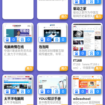
料，我要自学网教学
不同层次网友的阅读
及直播服务，提升客
商情信息服务集团以
方法及进度，面向广
需求，第三媒体网站
户在渠道中的影响
《电脑商情报》各全
大的电脑爱好者。
拥有简体中文版、繁
力。
驱动之家
国性版块和区域性版
体中文版、英文版，
驱动之家作为中国互
块为服务核心，中小
充分服务不同语言习
联网历史最悠久的硬
简介
简介
企业IT网IT报刊出版、
惯的网民。第三媒体
件技术平台之一，凭
市场研究咨询、IT公关
不但在国内拥有巨大
借海量的驱动程序资
展览、电子出版、图
的读者群体，在国外
源库和极速的资讯报
书出版和互联网增值
也拥有相当大的访问
道能力，确立了其在
服务。
量。
行业内的标杆地位。
网站不仅提供覆盖全
品类硬件的官方驱动
下载、历史版本回溯
电脑商情在线
泡泡网
及智能更新服务，解
中国IT渠道商务资讯总
泡泡网深刻理解互联
决了用户广泛的兼容
汇,致力于IT供应商,分
网传播优势，牢牢把
性与性能需求，更以
销商,系统集成商,ISV,
握“搜索与互动”这两个
深度的硬件评测和前
IT168
经销商,增值经销
新媒体平台最突出的
沿科技新闻成为DIY爱
IT168（www.IT168.c
商,VAR,零售商全面资
特色，立足于此为客
好者与专业人士的信
om），中国影响力第
讯和咨询服务。以专
户提供服务。 泡泡网
简介
简介
简介
息源泉。
一的IT网络媒体。
业精深的独家区域市
作为网络垂直平台，
IT168是国内唯一针对
场资源提供渠道运营,
我们坚持以产品为核
用户购买行为整合网
管理,销售和推广的工
心创造价值、传播价
络多种资源，内容强
具和解决方案。
值，是国内唯一做到
调专业性及从用户需
“为每一款产品建立一
求出发，形成从舆论
个专属网站”的媒体。
引导到用户口碑运
营、从品牌产品渗透
太平洋电脑网
YOUJ知识手册
w3cschool
到交易促进的有效网
太平洋电脑网
其中教育培训项目：
W3Cschool 是因特网
络传播媒体。