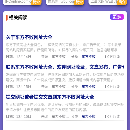
(PConline.com.cn)于
优聚网（youj.com）
上最大的 WEB 开发者
简介
简介
简介
1999年正式推出,是国
是基于知识分享协同
资源，其中包括全面
内首家以专业电脑市
的职场社交平台。我
的教程、完善的参考
场联盟为基础的大型IT
们通过众包的方式整
手册以及庞大的代码
更多
相关阅读
资讯网站，自创建以
理成册各种职业知
库。 W3Cschool 每月
来,一直致力于为国内
识、职业技能手册和
接受上百万人次的用
IT企业与终端用户提供
教程，然后免费共享
户访问，并产生数千
全面、权威、专业的IT
于社区，帮助初入职
万的页面浏览量。
资讯服务。
场或期望晋升的职场
关于东方不败网址大全
人士学习。此外我们
东方不败网址大全特色，1. 极致简洁的首页设计，零广告干扰，2. 每个收录
还帮助企业构建知识
留存系统及协同系
网站均配真实截图，所见即所得，3. 详尽的网站介绍页面，信息透明可靠，
统，解决经验传承问
4. 严格人工审核机制，确保收录质量，5. 专注便民服务，覆盖生活全场景
日期：
12月14日
来源：东方不败网址大全
分类：
东方不败
1.0万阅读
题，通过相互交换知
识、经验、见解，帮
联系东方不败网址大全，欢迎网址收录，文章发布，广告合
助构建学习型组织，
让员工更快更好的上
发现链接失效或内容错误，推荐优质网站加入本站导航，反馈用户体验或功能
手工作，从而增加运
作效率。
建议，商务合作、广告投放或资源互换，版权问题申诉或内容下架请求
日期：
12月15日
来源：东方不败网址大全
分类：
东方不败
1.0万阅读
提交网址或者提交文章到东方不败网址大全
如果您拥有一个内容优质、设计良好、长期运营的网站，诚挚邀请您提交网址
申请收录！让更多志同道合的用户发现您的精彩内容。
日期：
12月15日
来源：东方不败网址大全
分类：
东方不败
1.0万阅读