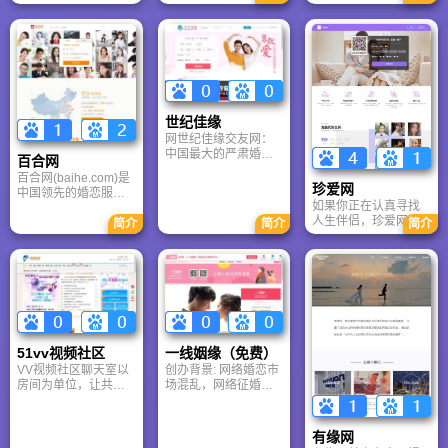
服务类电子商务网
长平台，对员工—打
站。与中国花艺中心
造一支具备幸福感的
建立战略合作伙伴关
团队，对公司—成为
系，成立了自有的花
行业领先的婚恋服务
艺研究团队，每月应
品牌
景、应时、应市、应
势开发十种以上插花
品类，对行业市场流
世纪佳缘
行趋向有极强的领导
力。
网世纪佳缘交友网：
中国最大的严肃婚恋
百合网
交友网站.致力于打造
百合网(baihe.com)是
严肃婚恋的交友平
珍爱网
中国领先的婚恋服务
台，数百万会员在这
如果你正在认真寻找
商，百合网以帮助中
里找到对象。现4千多
人生伴侣，珍爱网是
国人成就幸福婚姻为
简介
简介
简介
万注册会员，让缘分
一个值得尝试的主流
己任。百合网的核心
千万里挑一！
平台，但务必保持理
业务是基于“心灵匹配”
性判断，善用其红娘
的婚恋服务。百合网
资源，同时做好自我
的目标是通过不断探
保护。
索和创新，奠定中国
现代婚恋服务业的基
础，并成为行业的龙
头企业。
51vv视频社区
一线姻缘（免费）
VV视频社区聊天室以
创办背景: 网络婚恋市
房间为单位，让共同
场混乱，网络征婚不
兴趣爱好的网友得以
安全、不可靠、成功
欢聚一堂。每个房间
率低，网友对很多婚
有3个视频区，可容纳
恋网站普遍感到失
有缘网
上千人在同一房间内
望。