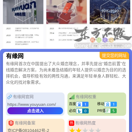
有缘网
提交您的网址
有缘网首次在中国提出了大众婚恋理念，并率先提出“婚恋前置”在
线婚恋解决方案，为尚未着急结婚的年轻人提供以婚恋为目的的选
择机会，倡导积极有效的两性沟通，来满足年轻单身人群轻松、大
众化的找对象需求。
有缘网官网
有缘网权重
https://www.youyuan.com/
百度
移动
点击进入
必应
PR值
有缘网备案
有缘网热度
备
热
京ICP备08104462号-2