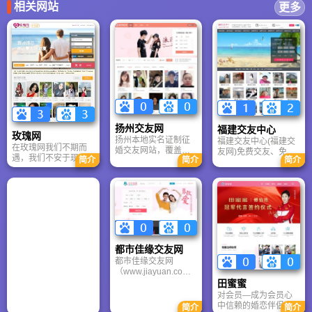
相关网站
更多
扬州交友网
福建交友中心
玫瑰网
扬州本地实名证制征
福建交友中心(福建交
在玫瑰网我们不期而
婚交友网站，覆盖江
友网)免费交友、免费
遇，我们不安于现
简介
简介
简介
都，仪征，高邮，宝
征婚、免费相亲、免
状，开始寻找另外一
应。提供交友、征
费找伴侣、免费找对
种生活，我们厌倦了
婚、婚介、相亲、约
象、免费征婚交友平
城市的冷漠，想寻找
会、婚恋咨询等相亲
台。
一份真爱，我们渴望
服务
得到关爱和帮助，而
你的出现，让我期
待！
都市佳缘交友网
都市佳缘交友网
（www.jiayuan.com
）是一个专门针对顾
田蜜蜜
客鲜花礼品方案咨
对会员—成为会员心
询、鲜花速递的综合
中信赖的婚恋伴侣成
简介
简介