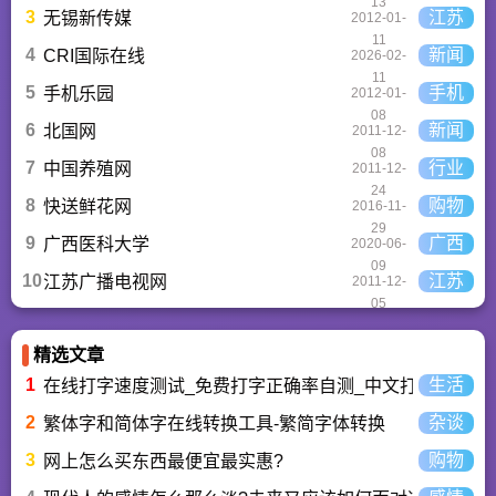
13
3
江苏
无锡新传媒
2012-01-
11
4
新闻
CRI国际在线
2026-02-
11
5
手机
手机乐园
2012-01-
08
6
新闻
北国网
2011-12-
08
7
行业
中国养殖网
2011-12-
24
8
购物
快送鲜花网
2016-11-
29
9
广西
广西医科大学
2020-06-
09
10
江苏
江苏广播电视网
2011-12-
05
精选文章
1
生活
在线打字速度测试_免费打字正确率自测_中文打字水平测
2
杂谈
繁体字和简体字在线转换工具-繁简字体转换
3
购物
网上怎么买东西最便宜最实惠?