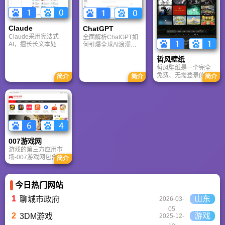
攻略和资料库，覆盖
还是PPT，零基础用
考。
PlayStation、Xbox、
户也能轻松实现专业
Switch 等全平台。凭
级创作，让设计触手
借其深厚的历史积淀
可及。
Claude
ChatGPT‌
和活跃的用户群体，
Claude采用宪法式
全面解析ChatGPT如
A9VG 成为硬核玩家
AI，擅长长文本处理
何引爆全球AI浪潮！
交流心得、分享攻略
与严谨文档生成；
通俗讲解神经网络、
的首选平台之一。
哲风壁纸
ChatGPT基于RLHF，
Transformer与RLHF
在复杂推理、代码与
核心技术，带您轻松
哲风壁纸是一个完全
快速迭代上占优。两
看懂大语言模型如何
免费、无需登录的高
简介
简介
简介
者定位不同，各有千
重塑未来。
清壁纸下载网站。提
秋。
供海量4K、8K超清电
脑与手机壁纸，涵盖
动漫、风景、赛博朋
克等多元风格。支持
动态壁纸与头像制
作，国内访问极速，
是美化桌面的首选平
007游戏网
台。
游戏的第三方应用市
场-007游戏网包含安
简介
卓（Android）和苹果
（iOS）系统的手机应
用、游戏以及电脑软
今日热门网站
件的下载服务，还有
精心推荐的应用排行
1
山东
聊城市政府
2026-03-
榜,搭配极佳的下载体
05
验,致力于成为用户值
2
游戏
3DM游戏
2025-12-
得信赖的应用商店。