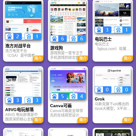
电玩巴士
电玩巴士
浩方对战平台
游戏狗
（tgbus.com）现属于
浩方电竞平台
游戏狗是一家专注于
多牛传媒，是一家专
（CGA）是中国老牌
手机游戏的综合性门
注于解决游戏用户需
简介
简介
简介
游戏联机平台，提供
户网站。它致力于为
求的综合性游戏门户
CS、War3、星际争霸
手游玩家提供最新、
网站，电玩巴士是一
等经典游戏的稳定联
最全的游戏资讯、攻
个全面的综合性游戏
机服务。重温DOTA1
略、评测及视频等内
门户，专注于为全球
的激情岁月，找回当
容，是国内较早一批
玩家提供主机、PC及
年的战友。同时提供
专注于移动游戏领域
移动端游戏的全方位
最新CGA电竞赛事资
的垂直媒体。
资讯。
讯及热门页游入口，
致敬中国电竞的黄金
Grok
时代。
马斯克旗下xAI推出的
Canva可画
Grok大模型，X平台实
A9VG电玩部落
Canva可画是全球领
时数据整合与多智能
A9VG 电玩部落是中
先的在线视觉设计平
体协作的核心优势。
国资深的核心主机游
台，内置AI“魔力工作
简介
简介
简介
针对其中文能力、隐
戏玩家社区。网站以
室”，提供海量正版模
私安全及幻觉问题等
论坛为核心，提供全
板与素材。无论是自
高频疑问进行客观解
面的主机游戏资讯、
媒体封面、企业海报
答，提供AI选型参