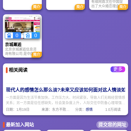
有缘网首次在中国提
交流。清晰的视频画
出了大众婚恋理念，
简介
简介
简介
面，丰富的视频特
并率先提出“婚恋前置”
效，专业的音响效
在线婚恋解决方案，
果，让您尽情展示您
为尚未着急结婚的年
的个性风采。
轻人提供以婚恋为目
的的选择机会，倡导
积极有效的两性沟
通，来满足年轻单身
人群轻松、大众化的
京城邂逅
找对象需求。
北京京城邂逅信息咨
询有限公司.是中国成
简介
立最早规模最大的婚
恋咨询服务商之一。
成立十六年以来，一
更多
相关阅读
直坚持以“诚信经营，
成就幸福婚姻”为经营
理念，公司始终处于
稳健、高速发展的状
态。十余年来，邂逅
现代人的感情怎么那么淡?未来又应该如何面对这人情淡如水
网已为60万对单身朋
友找到了幸福的另一
一方面是因为生活节奏加快，工作压力大、时间紧张，导致人们无暇经营情感
半。2003年正式启用
关系；另一方面是信任感缺失，社会复杂度上升，人际交往中防备心理增强。
网络宣传，全面打造
不要期待所有人都该对我深情，而要主动选择值得深耕的关系，其余则以礼相
日期：
1月19日
来源：东方不败网址大全
分类：
感情
1.0万阅读
邂逅网品牌，依托互
待、轻拿轻放。
联网平台，启动布局
全国的战略。
最新加入网站
提交您的网址