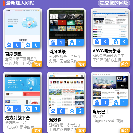
最新加入网站
提交您的网址
A9VG电玩部落
哲风壁纸
百度网盘
A9VG 电玩部落是中
哲风壁纸是一个完全
全面介绍百度网盘的
国资深的核心主机游
免费、无需登录的高
核心功能，包括拯救
简介
简介
简介
戏玩家社区。网站以
清壁纸下载网站。提
手机内存、在线看视
论坛为核心，提供全
供海量4K、8K超清电
频、AI智能做笔记与
面的主机游戏资讯、
脑与手机壁纸，涵盖
总结长文。详细解答
攻略和资料库，覆盖
动漫、风景、赛博朋
数据安全性及服务器
PlayStation、Xbox、
克等多元风格。支持
备份机制，带你了解
Switch 等全平台。凭
动态壁纸与头像制
GenFlow AI智能体如
借其深厚的历史积淀
作，国内访问极速，
何帮你高效办公与学
和活跃的用户群体，
是美化桌面的首选平
习。
A9VG 成为硬核玩家
台。
交流心得、分享攻略
的首选平台之一。
电玩巴士
电玩巴士
浩方对战平台
游戏狗
（tgbus.com）现属于
浩方电竞平台
游戏狗是一家专注于
多牛传媒，是一家专
（CGA）是中国老牌
手机游戏的综合性门
注于解决游戏用户需
简介
简介
简介
游戏联机平台，提供