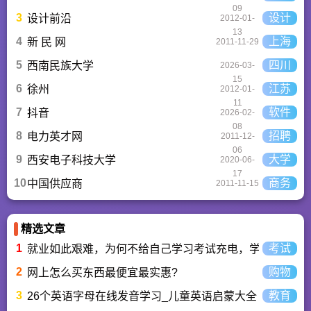
09
3
设计
设计前沿
2012-01-
13
4
上海
新 民 网
2011-11-29
5
四川
西南民族大学
2026-03-
15
6
江苏
徐州
2012-01-
11
7
软件
抖音
2026-02-
08
8
招聘
电力英才网
2011-12-
06
9
大学
西安电子科技大学
2020-06-
17
10
商务
中国供应商
2011-11-15
精选文章
1
考试
就业如此艰难，为何不给自己学习考试充电，学一技之长
2
购物
网上怎么买东西最便宜最实惠?
3
教育
26个英语字母在线发音学习_儿童英语启蒙大全