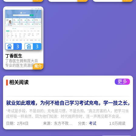
利器。
中国领先电商平台，
专注于为数十万高端
用户提供国际中高端
美容化妆品和保健
品。平台汇聚了九百
多个国内外优质品牌
和上万种商品，通过
独特的“专业服务团队
加在线交易”模式，确
保了服务的专业性与
购物的便捷性。凭借
对品质、实惠和高效
丁香医生
的坚持，美容美体商
丁香医生拥有庞大且
城不仅赢得了新浪、
专业的医生资源库；
搜狐等主流媒体的广
简介
核心优势在于“专业内
泛报道与认可，更致
容驱动”；提供多维度
力于成为全球跨境电
的实用医疗工具；积
商高端领域的第一品
更多
相关阅读
极拥抱AI技术赋能；
牌，为用户带来卓越
强大的商业生态与品
的全球购物体验。
牌公信力。但因为很
多科普引发传统观点
冲突，特别是关于中
就业如此艰难，为何不给自己学习考试充电，学一技之长，
医。
“考试是手段，不是目的；充电是习惯，不是负担。”真正厉害的人，把学习当
成呼吸一样自然，因为他们知道：时代抛弃你时，连一声再见都不会说。
日期：
2月4日
来源：东方不败网址大全
分类：
考试
1.0万阅读