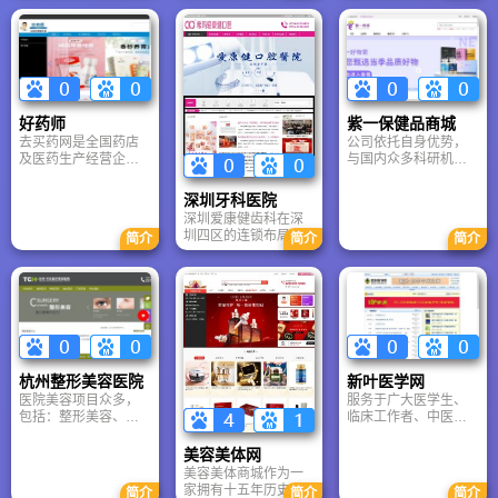
医院新闻事件和最全
煌历史与综合实力。
院新闻办公室批准有
聘请国际知名外籍专
面的疾病知识。用我
文章重点突出了其在
新闻刊载资质的新闻
家加盟，致力于为每
们的努力和专业知识
全国领先的烧伤科、
网站，大洋网率先推
一位客户提供国际最
与患者共同对抗疾
整形外科等优势学
出网络数字报纸，令
高水平的医疗与保健
病，度过难关。
科，展示了“达芬奇”机
传统读报的在网络上
服务。
器人等尖端医疗设备
实现新的体验。
以及在国家科技进步
好药师
紫一保健品商城
奖、《Nature》发文
去买药网是全国药店
公司依托自身优势，
等方面的卓越科研成
及医药生产经营企业
与国内众多科研机构
果。通过优化核心关
的网上平台，是整合
和院校及湖南华纳大
键词，清晰呈现了医
医药全行业的电子商
药厂有限公司等取得
院在医疗、教学、科
深圳牙科医院
业模式。通过网络信
良好的合作，拥有专
研及重大任务承担上
深圳爱康健齿科在深
息技术，整合全国数
业的研究实验室，生
的全方位领先地位，
圳四区的连锁布局、
简介
简介
简介
万家合作药店、生产
产车间严格按照GMP
确立了其作为重庆乃
源自北大华西的专家
企业以及医院产品信
标准设计，配套现代
至全国顶级三甲医院
团队以及在牙齿种
息（含价格信息），
化生产设备系统和先
的品牌形象。
植、矫正等核心领域
提供给消费者查询和
进的检测设备；
的专业技术。通过列
选择，并消费者与药
举华为、腾讯等知名
店之间提供产品预订
企业合作案例，有力
信息的传递服务。
证明了其品牌信誉与
服务品质。结合“一站
杭州整形美容医院
新叶医学网
式诊疗”与“网上预约”
医院美容项目众多，
服务于广大医学生、
的便捷服务描述，旨
包括：整形美容、皮
临床工作者、中医自
在确立爱康健作为深
肤美容、微整形、口
学者，是知识面最广
港地区首选口腔医疗
腔美容
资料最齐全的网络自
品牌的形象，吸引有
美容美体网
学平台，也是医务工
高品质需求的患者群
美容美体商城作为一
作者充电的最佳学习
体。
家拥有十五年历史的
简介
简介
简介