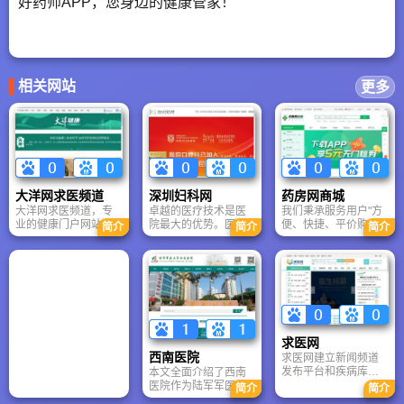
好药师APP，您身边的健康管家！
相关网站
更多
大洋网求医频道
深圳妇科网
药房网商城
大洋网求医频道，专
卓越的医疗技术是医
我们秉承服务用户"方
业的健康门户网站，
院最大的优势。医院
便、快捷、平价购
简介
简介
简介
提供全面、准确、专
是香港宝血医院技术
药"的使命。打造精
业的健康信息和医疗
协作医院、中国医师
准、迅速的药品搜索
信息服务，包括各种
协会妇产科分会会员
引擎，为药厂、药店
疾病专题、健康保健
单位、广东省康复医
与用户之间提供药品
信息，大洋网是95年
学会理事单位。医院
信息发布及导购服
国内最早在互联网提
核心医疗团队全部由
务。努力营造一个药
供新闻资讯的三家媒
国有大型三甲医院具
品价格发布的公共平
体之一。1999年12
有高级技术职称的资
台。
求医网
月，大洋网网站正式
深专家组成，护士长
西南医院
求医网建立新闻频道
上线，是在广州日报
均由主管护师级别以
发布平台和疾病库内
本文全面介绍了西南
网络版的基础上创建
上人员担任，“中国心
容可以为患者提供最
医院作为陆军军医大
的大型综合性门户网
胸之父”肖明第院士担
简介
简介
新，最准确的医疗、
学第一附属医院的辉
站, 成为首批获得国务
任医院名誉院长，并