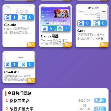
户网站。它致力于为
求的综合性游戏门户
CS、War3、星际争霸
手游玩家提供最新、
网站，电玩巴士是一
等经典游戏的稳定联
最全的游戏资讯、攻
个全面的综合性游戏
机服务。重温DOTA1
略、评测及视频等内
门户，专注于为全球
的激情岁月，找回当
容，是国内较早一批
玩家提供主机、PC及
年的战友。同时提供
专注于移动游戏领域
移动端游戏的全方位
最新CGA电竞赛事资
的垂直媒体。
资讯。
Claude
讯及热门页游入口，
致敬中国电竞的黄金
Claude采用宪法式
Grok
时代。
AI，擅长长文本处理
马斯克旗下xAI推出的
Canva可画
与严谨文档生成；
Grok大模型，X平台实
ChatGPT基于RLHF，
Canva可画是全球领
时数据整合与多智能
在复杂推理、代码与
先的在线视觉设计平
简介
简介
简介
体协作的核心优势。
快速迭代上占优。两
台，内置AI“魔力工作
针对其中文能力、隐
者定位不同，各有千
室”，提供海量正版模
私安全及幻觉问题等
秋。
板与素材。无论是自
高频疑问进行客观解
媒体封面、企业海报
答，提供AI选型参
还是PPT，零基础用
考。
户也能轻松实现专业
级创作，让设计触手
ChatGPT‌
可及。
全面解析ChatGPT如
何引爆全球AI浪潮！
简介
通俗讲解神经网络、
Transformer与RLHF
核心技术，带您轻松
今日热门网站
看懂大语言模型如何
重塑未来。
1
电影
慢慢看电影
2026-04-
01
2
陕西
陕西师范大学
2020-06-