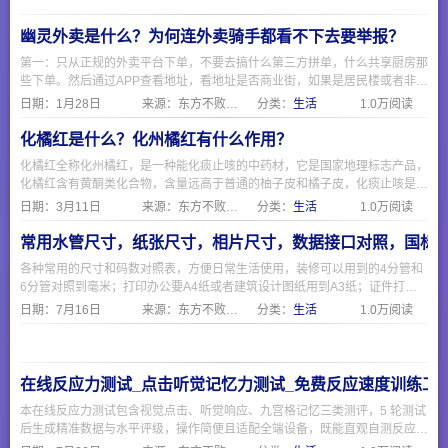
幽灵外卖是什么？为何连外卖骑手都看不下去要举报？
第一：只从正规的外卖平台下单，不要去搞什么第三方拼单，什么共享厨房那
些下单。然后通过APP查看地址，看地址是否商业街，如果是居民楼或者非商
业区，那就要注意了。 第二：要求查看食品经营许可证，一般正规餐饮店都
日期：
1月28日
来源：东方不败网址大全
分类：
生活
1.0万阅读
会挂出来在网上，可以通过https://spjyxk.gsxt.gov.cn/ 这个地址把商家名称复
制粘贴进去查询是否有证。
化橘红是什么？化州橘红有什么作用？
化橘红全称化州橘红，是一种能化痰止咳的中药材，它是国家地理标志产品，
化橘红含有黄酮类化合物，含量远高于普通的柚子皮和橘子皮，化痰止咳是因
为有柚皮苷，化橘红制作主要分六步，采摘，清洗除肉和瓣，切造型，过热水
日期：
3月11日
来源：东方不败网址大全
分类：
生活
1.0万阅读
杀菌，烘干，陈化即可食用。
常用水管尺寸，纸张尺寸，相片尺寸，数据接口对照，国标
各种常用的尺寸和码数对照表，方便日常生活使用，装修可以用到的4分管和
6分管对照到毫米；打印办公要A4纸或者建筑设计图纸用到A3纸；证件打印
相片要1寸证件照；电脑和手机现在常用的USB和Type-C接口；海淘外贸需要
日期：
7月16日
来源：东方不败网址大全
分类：
生活
1.0万阅读
注意衣服鞋子的欧码美码和国际码与国标。
在线反应力测试_点击听觉记忆力测试_免费反应速度训练工
本在线反应力测试包含视觉点击、听觉响应、九宫格记忆三类测评，5 轮测试
后生成精准数据与水平评级，操作简便且适配全端设备，既能直观自测反应速
度与短时记忆能力，也可作为日常脑力训练工具，无需下载随时可测。