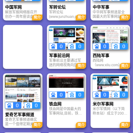
中国军网
军转论坛
中华军事
解放军报网络版召开
军转论坛
中华网军事频道是全
创办一周年座谈会。
(www.junzhuan.com)
国最大的军事网站，
简介
简介
简介
国务院新闻办网络
“军转是我们的的身
主要有以下栏目：中
局、总政宣传部网络
份！”我们以此为愿
国军事焦点、中国军
办、人民日报网络中
景！努力在业界和社
事要闻、台海形势、
心、新华网、新浪网
会上树立良好的网站
中国军事新闻、国际
等网站的负责人，充
形象，努力打造成为
军事新闻、军事专
分肯定了解放军报网
互联网战场上的一支
题、军备动态、论坛
络版创办一年来所取
“特种部队”！
每日军帖精选、网友
得的长足进步。他们
原创、军事视频、军
军事前沿网
西陆军事
认为，作为军队在互
事图库、军事论坛。
军事前沿主要通过军
西陆网
联网唯一的新闻平
迷的网络视角向您展
（www.xilu.com）是
台，解放军报网络版
简介
简介
示军事观察、中国军
中国第一军事门户网
定位准确，导向正
情、国际军情、台海
站， 以“为大国之崛
确，特色鲜明，军事
情报、武器装备、军
起”为己任，汇集权威
信息容量大、品种
事历史、军事热图等
将领与知名专家，与
多，已成为较有影响
与军事相关的综合内
广大军事爱好者共同
的军事新闻网站。
容，特别关注中国军
关注世界军事局势，
队的现代化建设，以
解析军事热点事件，
及我军和外军的优劣
洞察国际军事博弈，
铁血网
米尔军事网
对比。
探究大国崛起之路，
铁血网是中国最大的
米尔军情网（以下简
是中国军事网络媒体
军事网站,目前，铁血
称本站）成立于2005
的领军先锋。
爱奇艺军事频道
网的主要产品为铁血
年2月3日，建站伊始
爱奇艺军事频道确实
社区、铁血读书、铁
便将公正客观的立场
是一个值得定期关注
简介
简介
简介
血君品商城，热血文
带到军事报道中。米
的平台，尤其适合想
明游戏，业务囊括了
尔网是中国军事、军
快速了解全球军情、