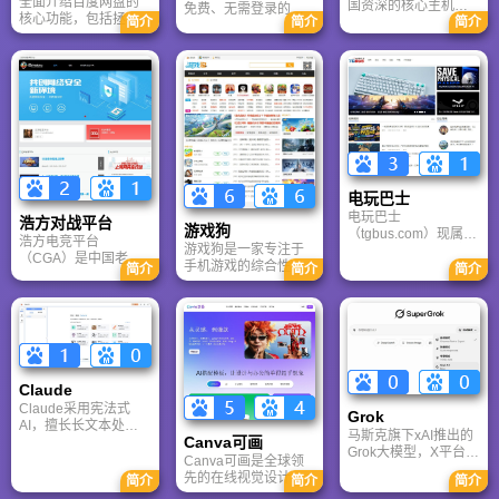
全面介绍百度网盘的
国资深的核心主机游
免费、无需登录的高
核心功能，包括拯救
简介
简介
简介
戏玩家社区。网站以
清壁纸下载网站。提
手机内存、在线看视
论坛为核心，提供全
供海量4K、8K超清电
频、AI智能做笔记与
面的主机游戏资讯、
脑与手机壁纸，涵盖
总结长文。详细解答
攻略和资料库，覆盖
动漫、风景、赛博朋
数据安全性及服务器
PlayStation、Xbox、
克等多元风格。支持
备份机制，带你了解
Switch 等全平台。凭
动态壁纸与头像制
GenFlow AI智能体如
借其深厚的历史积淀
作，国内访问极速，
何帮你高效办公与学
和活跃的用户群体，
是美化桌面的首选平
习。
A9VG 成为硬核玩家
台。
交流心得、分享攻略
的首选平台之一。
电玩巴士
电玩巴士
浩方对战平台
游戏狗
（tgbus.com）现属于
浩方电竞平台
游戏狗是一家专注于
多牛传媒，是一家专
（CGA）是中国老牌
手机游戏的综合性门
注于解决游戏用户需
简介
简介
简介
游戏联机平台，提供
户网站。它致力于为
求的综合性游戏门户
CS、War3、星际争霸
手游玩家提供最新、
网站，电玩巴士是一
等经典游戏的稳定联
最全的游戏资讯、攻
个全面的综合性游戏
机服务。重温DOTA1
略、评测及视频等内
门户，专注于为全球
的激情岁月，找回当
容，是国内较早一批
玩家提供主机、PC及
年的战友。同时提供
专注于移动游戏领域
移动端游戏的全方位
最新CGA电竞赛事资
的垂直媒体。
资讯。
Claude
讯及热门页游入口，
致敬中国电竞的黄金
Claude采用宪法式
Grok
时代。
AI，擅长长文本处理
马斯克旗下xAI推出的
Canva可画
与严谨文档生成；
Grok大模型，X平台实
ChatGPT基于RLHF，
Canva可画是全球领
时数据整合与多智能
在复杂推理、代码与
先的在线视觉设计平
简介
简介
简介
体协作的核心优势。
快速迭代上占优。两
台，内置AI“魔力工作