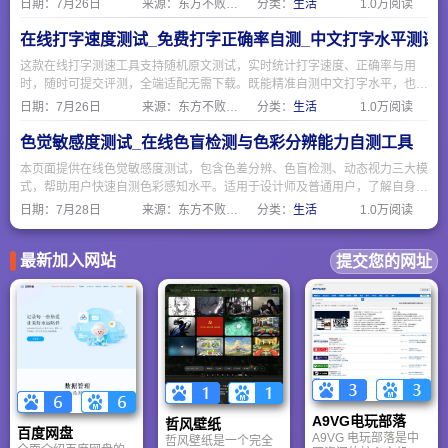
日期：
7月26日
来源：东方不败网址大全
分类：
生活
1.0万阅读
在线打字速度测试_免费打字正确率自测_中文打字水平测评
这款在线打字测速工具支持随机原文测试，实时统计打字速度、正确率与用
时，随时可提交评测，全端适配无需下载。既能精准自测中文打字水平，也可
作为日常输入训练工具，简单易用适合各类人群。
日期：
7月26日
来源：东方不败网址大全
分类：
生活
1.0万阅读
色觉敏感度测试_在线色盲检测与色彩分辨能力自测工具
本页面提供在线色觉敏感度测试，包含色差分辨、色盲检测、动态视力三大模
式，帮助用户快速自测色彩感知水平。适用于设计师及普通用户，了解自身色
觉状态，包含石原氏色盲检测图，保护视觉健康，测试结果仅供参考。
日期：
7月28日
来源：东方不败网址大全
分类：
生活
1.0万阅读
最新加入网站
提交您的网址
A9VG电玩部落
哲风壁纸
百度网盘
A9VG 电玩部落是中
哲风壁纸是一个完全