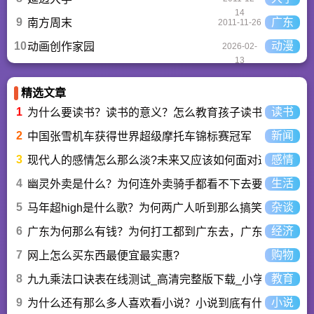
14
9
广东
南方周末
2011-11-26
10
动漫
动画创作家园
2026-02-
13
精选文章
1
读书
为什么要读书？读书的意义？怎么教育孩子读书？
2
新闻
中国张雪机车获得世界超级摩托车锦标赛冠军
3
感情
现代人的感情怎么那么淡?未来又应该如何面对这人情淡
4
生活
幽灵外卖是什么？为何连外卖骑手都看不下去要举报？
5
杂谈
马年超high是什么歌？为何两广人听到那么搞笑？马超hi
6
经济
广东为何那么有钱？为何打工都到广东去，广东连续37年
7
购物
网上怎么买东西最便宜最实惠?
8
教育
九九乘法口诀表在线测试_高清完整版下载_小学数学口算
9
小说
为什么还有那么多人喜欢看小说？小说到底有什么魅力长