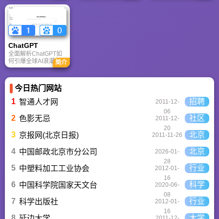
针对其中文能力、隐
者定位不同，各有千
室”，提供海量正版模
私安全及幻觉问题等
秋。
板与素材。无论是自
高频疑问进行客观解
媒体封面、企业海报
答，提供AI选型参
还是PPT，零基础用
考。
户也能轻松实现专业
级创作，让设计触手
ChatGPT‌
可及。
全面解析ChatGPT如
何引爆全球AI浪潮！
简介
通俗讲解神经网络、
Transformer与RLHF
核心技术，带您轻松
今日热门网站
看懂大语言模型如何
重塑未来。
1
招聘
智通人才网
2011-12-
06
2
社区
色影无忌
2011-12-
20
3
北京
京报网(北京日报)
2011-11-26
4
北京
中国邮政北京市分公司
2026-01-
28
5
行业
中塑料加工工业协会
2012-01-
16
6
科学
中国科学院国家天文台
2020-06-
08
7
行业
科学出版社
2012-01-
16
8
大学
延边大学
2011-12-