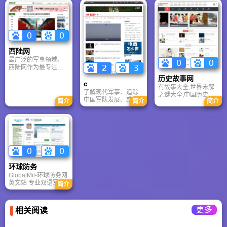
网络广告、在线付费
事新闻、军事图片门
学习武器知识或观看
阅读、B2C销售和网
户网站,关注军事、中
高质量战争纪录片的
页游戏。
国航母、歼20,提供军
用户。你可以在爱奇
事信息、军事论坛、
艺App或网页端搜索
军事模型服务。
“军事”进入专属频道。
西陆网
最广泛的军事领域。
西陆网作为最专注的
军事网站，内容全面
历史故事网
覆盖各军事领域，全
c
有故事大全,世界未解
球军备、军事科技、
了解现代军事、追踪
之谜大全,中国历史故
军事武器、军事思
中国军队发展、或欣
简介
简介
简介
事,历史人物故事,成语
想、战略战术、军事
赏高质量军事科普的
故事，战争故事 ​
历史、战争战役、军
读者，网易军事
事人物等等，应有尽
（war.163.com）是非
有，尽在西陆。同
常值得每日关注的平
时，西陆网为了满足
台。
广大军迷对军事周边
领域的各项需求，不
断整合社会各界资
环球防务
源，开拓更广泛的军
事相关频道，为西陆
GlobalMil-环球防务网
网友打造军事一站式
英文站 专业双语军事
简介
服务，西陆网是广大
网站，专注武器装备
网友全方位关注军事
资料！
的的第一选择。
更多
相关阅读