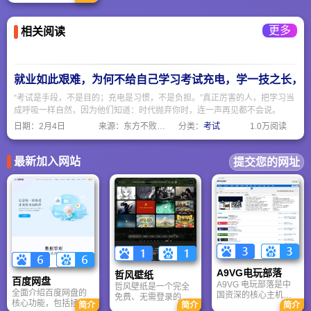
州有悠久的历史、灿
烂的文化，素有“文献
名邦”之称。唐宋时
更多
相关阅读
期，南诏、大理国均
在此立国。大理州全
州各项事业飞速发
展，成就辉煌，前景
喜人。大理州山川雄
就业如此艰难，为何不给自己学习考试充电，学一技之长，
奇，风光秀丽，气候
宜人，民风淳朴。大
“考试是手段，不是目的；充电是习惯，不是负担。”真正厉害的人，把学习当
理州是国务院首批公
成呼吸一样自然，因为他们知道：时代抛弃你时，连一声再见都不会说。
布的全国二十四个历
日期：
2月4日
来源：东方不败网址大全
分类：
考试
1.0万阅读
史文化名城和国家级
四十四个风景名胜区
之一。
最新加入网站
提交您的网址
A9VG电玩部落
哲风壁纸
百度网盘
A9VG 电玩部落是中
哲风壁纸是一个完全
全面介绍百度网盘的
国资深的核心主机游
免费、无需登录的高
核心功能，包括拯救
简介
简介
简介
戏玩家社区。网站以
清壁纸下载网站。提