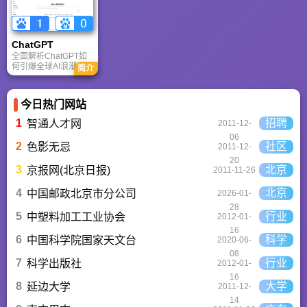
高频疑问进行客观解
媒体封面、企业海报
答，提供AI选型参
还是PPT，零基础用
考。
户也能轻松实现专业
级创作，让设计触手
ChatGPT‌
可及。
全面解析ChatGPT如
何引爆全球AI浪潮！
简介
通俗讲解神经网络、
Transformer与RLHF
核心技术，带您轻松
今日热门网站
看懂大语言模型如何
重塑未来。
1
招聘
智通人才网
2011-12-
06
2
社区
色影无忌
2011-12-
20
3
北京
京报网(北京日报)
2011-11-26
4
北京
中国邮政北京市分公司
2026-01-
28
5
行业
中塑料加工工业协会
2012-01-
16
6
科学
中国科学院国家天文台
2020-06-
08
7
行业
科学出版社
2012-01-
16
8
大学
延边大学
2011-12-
14