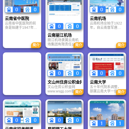
云南省中医院
云南机场
云南省中医医院的前
云南机场业始于1922
身是始建于1947年的
年，自云南督军唐继
云南大学医学院附设
尧在昆明修建了中国
云南丽江机场
医院分院，经云南省
历史上的第二个机
丽江机场隶属云南机
人民政府批准于1955
场，到2004年机场属
场集团有限责任公
年正式改建为云南省
地化改革完成，云南
简介
简介
简介
司，是经云南省人民
中医医院，迄今已有
机场集团公司成立，
政府批准，经营特种
63年的建院历史，是
再到2007年完成股份
行业的具有公益性的
全国建设历史较长的
制改造，成立云南机
产业实体，公司对云
省级中医医院之一，
场集团有限责任公
南省内民用机场实施
为大型综合性三级甲
司，逐渐迈如了集约
统一的经营、管理和
等中医医院，2007年
化经营，专业化管
监督。是国有资产的
被云南省卫生厅授予
理，产业化发展的现
投资运营主体，为省
云南省中医名院称
代企业之路。
文山州住房公积金网
云南大学
政府直属的国有大型
号。
文山住房公积金网
五十年代院系调整，
企业。 丽江机场从
www.wsgjj.com管理
部属云南大学一些重
1992年开始建设，
简介
简介
中心成立于1993年，
要而有特色的系科，
1995年４月建成。
2002年12月机构调整
如航空、土木、法
1995年7月正式投入
为文山州壮族苗族自
律、铁道等被划出并
运行。
治洲住房公积金管理
入当时的北京航空学
中心，下设七个县管
院、四川大学、西南
理部。文山住房公积
政法学院、长沙铁道
金网在全州范围内为
学院等高校；工、
广大住房公积金缴存
医、农等先后独立建