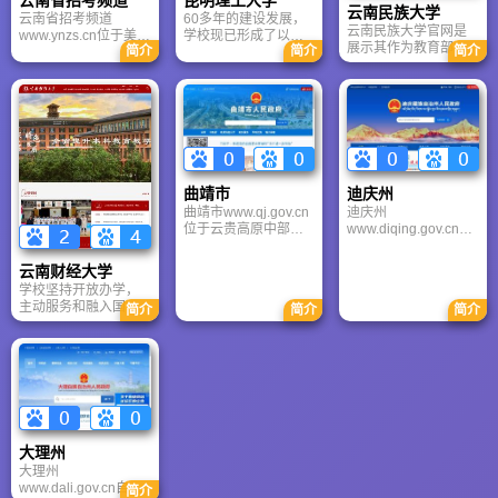
云南省招考频道
昆明理工大学
职工办理住房公积金
校，并逐步发展为今
云南民族大学
云南省招考频道
60多年的建设发展，
的归集、提取、结
天的昆明理工大学、
云南民族大学官网是
www.ynzs.cn位于美丽
学校现已形成了以地
息、个人住房贷款的
昆明医科大学、云南
展示其作为教育部与
简介
简介
简介
的春城昆明。主要负
质资源与地质工程、
发放、个人帐户的设
农业大学、西南林业
国家民委共建高校风
责组织、管理全省研
矿业工程、冶金工
立及其电算化核算等
大学等高校。
采的核心窗口，突显
究生、普通高校、中
程、材料科学与工
业务。
民族学与小语种学科
专学校、成人学校的
程、环境科学与工程
优势。SEO方案聚焦
招生考试工作，组
为优势学科，理学、
“省部共建”、“民族特
织、管理全省自学考
管理科学与工程、机
色”及“招生科研”关键
试、教师资格考试、
械工程、土木工程、
词，旨在提升学校在
大学英语四（六）级
建筑学、力学、控制
西南乃至全国的教育
考试以及社会考试工
科学与工程、信息与
曲靖市
迪庆州
影响力与服务效能。
作。云南省招生考试
通信工程、计算机科
曲靖市www.qj.gov.cn
迪庆州
院经过多年努力，改
学与技术、交通运输
位于云贵高原中部，
www.diqing.gov.cn是
革力度不断加大，在
工程、电气工程、化
云南省东隅，东接贵
云南省惟一的藏族自
招考管理、考试评
学工程与技术、农业
州省六盘水市、兴义
治州，位于云南省西
价、招考科研以及招
工程等为支撑学科，
云南财经大学
市和广西西林县，西
北部，地处滇、川、
考队伍建设等方面建
生物学、医学、哲学
学校坚持开放办学，
与昆明市嵩明县。曲
藏三省区结合部的青
立了完善的制度，取
与社会科学等为新兴
主动服务和融入国家
简介
简介
简介
靖市寻甸回族彝族自
藏高原南延地段，是
得了显著成绩。
学科的特色鲜明“大有
“一带一路”倡议，面向
治县、东川区接界，
世人向往的香格里
色”优势学科群。
各国及港澳台地区招
南连文山壮族苗族自
拉，世界自然遗产“三
收涵盖语言、本科、
治州丘北县、红河哈
江并流”腹心区。迪庆
硕士、博士层次的国
尼族彝族自治州泸西
州澜沧江和金沙江自
际学生，为外交部批
县及昆明市石林彝族
北向南贯穿全境，形
准的外国人来华签证
自治县、宜良县，北
成“雪山为城，江河为
邀请函核发单位暨免
与昭通市巧家县、鲁
池”的特殊地貌，是滇
于核实主体单位。
甸县及贵州省威宁县
西北高原上一颗璀璨
大理州
毗邻。
的明珠。
大理州
www.dali.gov.cn自治
简介