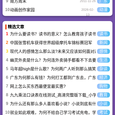
9
广东
南方周末
2011-11-26
10
动漫
动画创作家园
2026-02-
13
精选文章
1
读书
为什么要读书？读书的意义？怎么教育孩子读书？
2
新闻
中国张雪机车获得世界超级摩托车锦标赛冠军
3
感情
现代人的感情怎么那么淡?未来又应该如何面对这人情淡
4
生活
幽灵外卖是什么？为何连外卖骑手都看不下去要举报？
5
杂谈
马年超high是什么歌？为何两广人听到那么搞笑？马超hi
6
经济
广东为何那么有钱？为何打工都到广东去，广东连续37年
7
购物
网上怎么买东西最便宜最实惠?
8
教育
九九乘法口诀表在线测试_高清完整版下载_小学数学口算
9
小说
为什么还有那么多人喜欢看小说？小说到底有什么魅力长
10
考试
就业如此艰难，为何不给自己学习考试充电，学一技之长