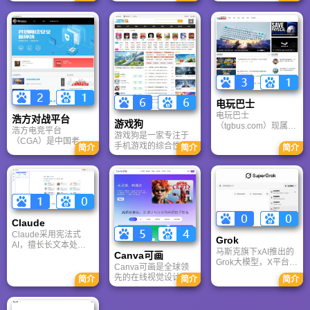
手机内存、在线看视
论坛为核心，提供全
供海量4K、8K超清电
频、AI智能做笔记与
面的主机游戏资讯、
脑与手机壁纸，涵盖
总结长文。详细解答
攻略和资料库，覆盖
动漫、风景、赛博朋
数据安全性及服务器
PlayStation、Xbox、
克等多元风格。支持
备份机制，带你了解
Switch 等全平台。凭
动态壁纸与头像制
GenFlow AI智能体如
借其深厚的历史积淀
作，国内访问极速，
何帮你高效办公与学
和活跃的用户群体，
是美化桌面的首选平
习。
A9VG 成为硬核玩家
台。
交流心得、分享攻略
的首选平台之一。
电玩巴士
电玩巴士
浩方对战平台
游戏狗
（tgbus.com）现属于
浩方电竞平台
游戏狗是一家专注于
多牛传媒，是一家专
（CGA）是中国老牌
手机游戏的综合性门
注于解决游戏用户需
简介
简介
简介
游戏联机平台，提供
户网站。它致力于为
求的综合性游戏门户
CS、War3、星际争霸
手游玩家提供最新、
网站，电玩巴士是一
等经典游戏的稳定联
最全的游戏资讯、攻
个全面的综合性游戏
机服务。重温DOTA1
略、评测及视频等内
门户，专注于为全球
的激情岁月，找回当
容，是国内较早一批
玩家提供主机、PC及
年的战友。同时提供
专注于移动游戏领域
移动端游戏的全方位
最新CGA电竞赛事资
的垂直媒体。
资讯。
Claude
讯及热门页游入口，
致敬中国电竞的黄金
Claude采用宪法式
Grok
时代。
AI，擅长长文本处理
马斯克旗下xAI推出的
Canva可画
与严谨文档生成；
Grok大模型，X平台实
ChatGPT基于RLHF，
Canva可画是全球领
时数据整合与多智能
在复杂推理、代码与
先的在线视觉设计平
简介
简介
简介
体协作的核心优势。
快速迭代上占优。两
台，内置AI“魔力工作
针对其中文能力、隐
者定位不同，各有千
室”，提供海量正版模
私安全及幻觉问题等
秋。
板与素材。无论是自