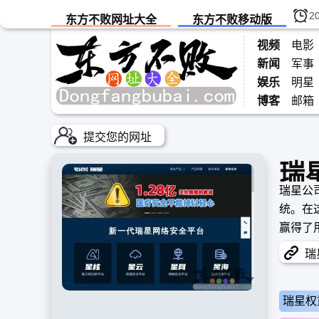
2
东方不败网址大全
东方不败移动版
视频
电影
新闻
军事
娱乐
明星
博客
邮箱
提交您的网址
瑞
瑞星公
统。在
赢得了
提供公
瑞星
瑞星权