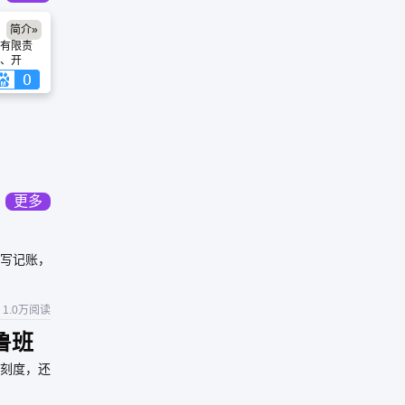
简介»
有限责
、开
全产
全产品
队，不
能力和
有先进
支充满
更多
大写记账，
1.0万阅读
鲁班
刻度，还