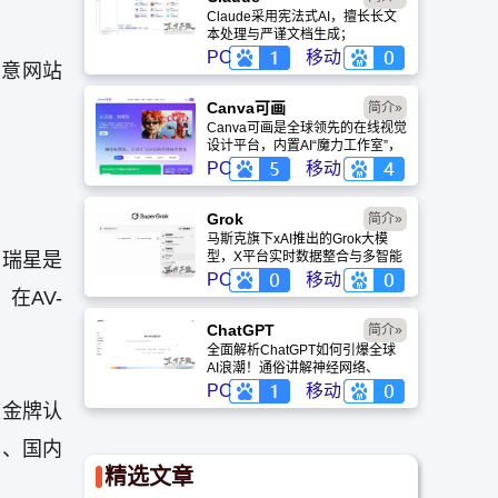
Claude采用宪法式AI，擅长长文
本处理与严谨文档生成；
ChatGPT基于RLHF，在复杂推
PC
移动
恶意网站
理、代码与快速迭代上占优。两者
定位不同，各有千秋。
Canva可画
简介»
Canva可画是全球领先的在线视觉
设计平台，内置AI“魔力工作室”，
提供海量正版模板与素材。无论是
PC
移动
自媒体封面、企业海报还是PPT，
零基础用户也能轻松实现专业级创
作，让设计触手可及。
Grok
简介»
马斯克旗下xAI推出的Grok大模
。瑞星是
型，X平台实时数据整合与多智能
体协作的核心优势。针对其中文能
PC
移动
力、隐私安全及幻觉问题等高频疑
在AV-
问进行客观解答，提供AI选型参
考。
ChatGPT‌
简介»
全面解析ChatGPT如何引爆全球
AI浪潮！通俗讲解神经网络、
Transformer与RLHF核心技术，
PC
移动
带您轻松看懂大语言模型如何重塑
软金牌认
未来。
的、国内
精选文章