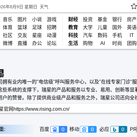
026年8月9日 星期日
天气
音乐
图片
小说
游戏
财经
投资
基金
银行
房产
体育
篮球
足球
招聘
教育
大学
儿童
国外
英语
社区
交友
星座
动漫
科技
汽车
数码
手机
IT
微博
直播
办公
论坛
生活
购物
AI
时尚
团购
星
司拥有业内唯一的"电信级"呼叫服务中心，以及"在线专家门诊"
这些系统的支撑下，瑞星的产品和服务以专业、易用、创新等显
用户的赞誉。除了提供商业级产品和服务之外，瑞星公司还向全
益性安全信息.
官网https://www.rising.com.cn/
重:
百度
移动
必应
PR