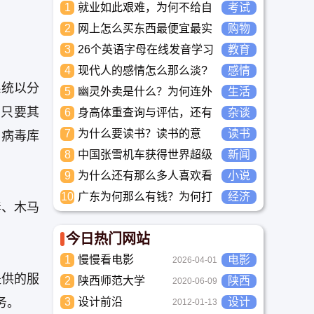
1
就业如此艰难，为何不给自
考试
己学习考试充电，学一技之
2
网上怎么买东西最便宜最实
购物
长，胜过万贯家财
惠?
3
26个英语字母在线发音学习
教育
_儿童英语启蒙大全
4
现代人的感情怎么那么淡?
感情
未来又应该如何面对这人情
系统以分
5
幽灵外卖是什么？为何连外
生活
淡如水的局面呢
卖骑手都看不下去要举报？
，只要其
6
身高体重查询与评估，还有
杂谈
儿童身高体重标准平均值表
7
为什么要读书？读书的意
读书
，病毒库
与全国各省身高体重平均值
义？怎么教育孩子读书？
8
表
中国张雪机车获得世界超级
新闻
摩托车锦标赛冠军
9
为什么还有那么多人喜欢看
小说
小说？小说到底有什么魅力
10
广东为何那么有钱？为何打
经济
长盛不衰？
毒、木马
工都到广东去，广东连续37
年全国各省GDP第一。
今日热门网站
1
慢慢看电影
电影
2026-04-01
提供的服
2
陕西师范大学
陕西
2020-06-09
务。
3
设计前沿
设计
2012-01-13