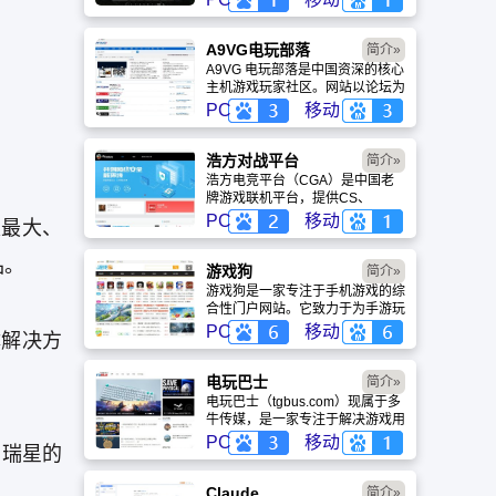
盖动漫、风景、赛博朋克等多元风
格。支持动态壁纸与头像制作，国
内访问极速，是美化桌面的首选平
A9VG电玩部落
简介»
台。
A9VG 电玩部落是中国资深的核心
主机游戏玩家社区。网站以论坛为
核心，提供全面的主机游戏资讯、
PC
移动
攻略和资料库，覆盖
PlayStation、Xbox、Switch 等全
平台。凭借其深厚的历史积淀和活
浩方对战平台
简介»
跃的用户群体，A9VG 成为硬核玩
浩方电竞平台（CGA）是中国老
家交流心得、分享攻略的首选平台
牌游戏联机平台，提供CS、
之一。
War3、星际争霸等经典游戏的稳
PC
移动
模最大、
定联机服务。重温DOTA1的激情
岁月，找回当年的战友。同时提供
品。
最新CGA电竞赛事资讯及热门页
游戏狗
简介»
游入口，致敬中国电竞的黄金时
游戏狗是一家专注于手机游戏的综
代。
合性门户网站。它致力于为手游玩
家提供最新、最全的游戏资讯、攻
PC
移动
体解决方
略、评测及视频等内容，是国内较
早一批专注于移动游戏领域的垂直
媒体。
电玩巴士
简介»
电玩巴士（tgbus.com）现属于多
牛传媒，是一家专注于解决游戏用
户需求的综合性游戏门户网站，电
PC
移动
，瑞星的
玩巴士是一个全面的综合性游戏门
户，专注于为全球玩家提供主机、
PC及移动端游戏的全方位资讯。
Claude
简介»