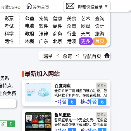
邮箱快速登录
收藏Ctrl+D
设为首页
彩票
公益
宠物
健康
美食
艺术
查询
考试
电脑
软件
硬件
杀毒
网盘
设计
科学
政府
法律
商务
行业
天气
旅游
两性
地图
广东
北京
港澳
更多
首页
<
<
瑞星
杀毒
导航首页
最新加入网站
服务系
著特点，
百度网盘
简介»
全面介绍百度网盘的核心功能，包
社会免费
括拯救手机内存、在线看视频、AI
智能做笔记与总结长文。详细解答
PC
移动
数据安全性及服务器备份机制，带
你了解GenFlow AI智能体如何帮
你高效办公与学习。
哲风壁纸
简介»
哲风壁纸是一个完全免费、无需登
录的高清壁纸下载网站。提供海量
4K、8K超清电脑与手机壁纸，涵
PC
移动