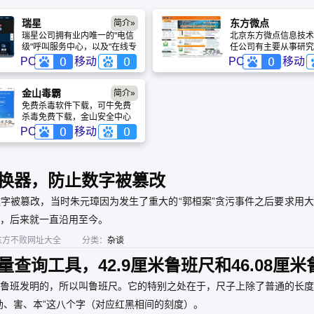
瑞星
东方微点
简介»
瑞星公司拥有业内唯一的"电信
北京东方微点信息技术
级"呼叫服务中心，以及"在线专
任公司有主要从事研究
家门诊"服务系统。在这些系统
发、制作及销售信息安
PC
移动
PC
移动
的支撑下，瑞星的产品和服务
品。一支专注于信息安
以专业、易用、创新等显著特
的研发和销售的优秀团
点，赢得了用户的赞誉。除了
仅具备较强的产品开发
金山毒霸
简介»
提供商业级产品和服务之外，
市场推广能力，同时具
免费杀毒软件下载，可牛免费
瑞星公司还向全社会免费提供
的经营管理理念，是一
杀毒免费下载，金山安全中心
公益性安全信息.
朝气的年轻队伍。
提供金山免费杀毒软件最新版
PC
移动
免费下载，最新杀毒软件永久
免费下载，金山毒霸2012免费
下载等系列产品的免费下载和
全面的用户服务。欢迎使用金
换器，防止数字被篡改
山毒霸2012套装版，金山卫士
及可牛免费杀毒，保护电脑安
字被篡改，当时朱元璋因为发生了重大的“郭桓案”贪污事件之后要求用
全、上网安全，就用金山安全
产品。
，后来就一直沿用至今。
东方不败网址大全
分类：
杂谈
查询工具，42.9厘米鲁班尺和46.08厘米
鲁班发明的，所以叫鲁班尺。它的特别之处在于，尺子上除了普通的长度
劫、害、本”这八个字（对应红黑相间的刻度）。