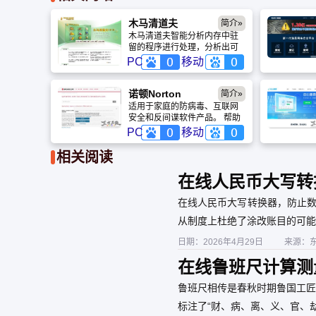
木马清道夫
简介»
木马清道夫智能分析内存中驻
留的程序进行处理，分析出可
疑程序或可疑模块，程序会列
PC
移动
出可疑度。智能检测系统漏洞
并可以自动下载补丁，让您及
时弥补系统漏洞。
诺顿Norton
简介»
适用于家庭的防病毒、互联网
安全和反间谍软件产品。 帮助
企业管理 IT 风险，同时最大限
PC
移动
度提高 IT 性能的解决方案。 下
载我们快速、高性能软件的免
相关阅读
费试用版。
在线人民币大写转
在线人民币大写转换器，防止数
从制度上杜绝了涂改账目的可能
日期：2026年4月29日
来源：
在线鲁班尺计算测量
尺同时对比查询
鲁班尺相传是春秋时期鲁国工匠
标注了“财、病、离、义、官、