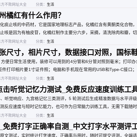
s://spjyxk.gsxt.gov.cn/ 这个地址把商家名称复制粘贴进去查询是否
东方不败网址大全
分类：
生活
州橘红有什么作用？
化痰止咳的中药材，它是国家地理标志产品，化橘红含有黄酮类化合物，
止咳是因为有柚皮苷，化橘红制作主要分六步，采摘，清洗除肉和瓣，切
。
东方不败网址大全
分类：
生活
张尺寸，相片尺寸，数据接口对照，国标
寸型号对照表一次性列出来。
方便日常生活使用，装修可以用到的4分管和6分管对照到毫米；打印办
件打印相片要1寸证件照；电脑和手机现在常用的USB和Type-C接口
国际码与国标。
东方不败网址大全
分类：
生活
点击听觉记忆力测试_免费反应速度训练工
、听觉响应、九宫格记忆三类测评，5 轮测试后生成精准数据与水平评
测反应速度与短时记忆能力，也可作为日常脑力训练工具，无需下载随时
东方不败网址大全
分类：
生活
_免费打字正确率自测_中文打字水平测评
原文测试，实时统计打字速度、正确率与用时，随时可提交评测，全端适