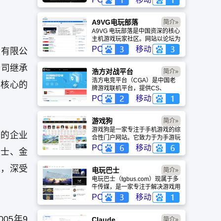
盖动漫、风景、赛博朋克等多元风
格。支持动态壁纸与头像制作，国
内访问极速，是美化桌面的首选平
A9VG电玩部落
简介»
台。
A9VG 电玩部落是中国资深的核心
主机游戏玩家社区。网站以论坛为
核心，提供全面的主机游戏资讯、
PC
移动
技有限公
攻略和资料库，覆盖
PlayStation、Xbox、Switch 等全
公司继承
平台。凭借其深厚的历史积淀和活
浩方对战平台
简介»
跃的用户群体，A9VG 成为硬核玩
浩方电竞平台（CGA）是中国老
为核心的
家交流心得、分享攻略的首选平台
牌游戏联机平台，提供CS、
之一。
War3、星际争霸等经典游戏的稳
PC
移动
定联机服务。重温DOTA1的激情
岁月，找回当年的战友。同时提供
最新CGA电竞赛事资讯及热门页
游戏狗
简介»
游入口，致敬中国电竞的黄金时
游戏狗是一家专注于手机游戏的综
务的企业
代。
合性门户网站。它致力于为手游玩
家提供最新、最全的游戏资讯、攻
PC
移动
卫士、金
略、评测及视频等内容，是国内较
早一批专注于移动游戏领域的垂直
求，深受
媒体。
电玩巴士
简介»
电玩巴士（tgbus.com）现属于多
牛传媒，是一家专注于解决游戏用
户需求的综合性游戏门户网站，电
PC
移动
玩巴士是一个全面的综合性游戏门
户，专注于为全球玩家提供主机、
05年9
PC及移动端游戏的全方位资讯。
Claude
简介»