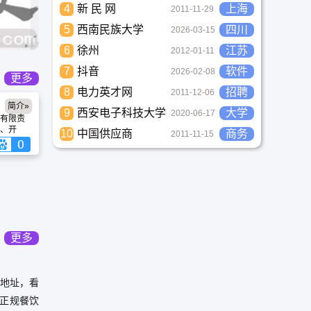
4
新 民 网
上海
2011-11-29
5
西南民族大学
四川
2026-03-15
6
徐州
江苏
2012-01-11
7
抖音
软件
2026-02-08
更多
8
电力英才网
招聘
2011-12-06
简介»
9
西安电子科技大学
大学
2020-06-17
有限责
、开
10
中国供应商
商务
2011-11-15
全产
全产品
队，不
能力和
有先进
支充满
更多
看地址，看
正规餐饮