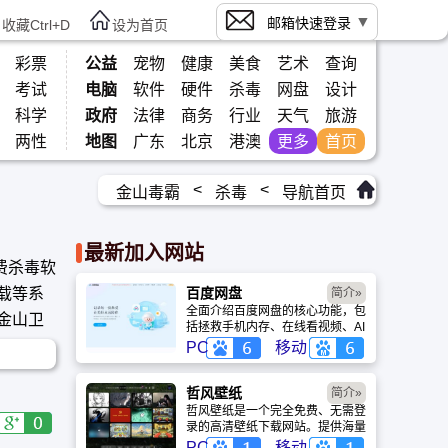
邮箱快速登录
收藏Ctrl+D
设为首页
彩票
公益
宠物
健康
美食
艺术
查询
考试
电脑
软件
硬件
杀毒
网盘
设计
科学
政府
法律
商务
行业
天气
旅游
两性
地图
广东
北京
港澳
更多
首页
<
<
金山毒霸
杀毒
导航首页
最新加入网站
费杀毒软
载等系
百度网盘
简介»
全面介绍百度网盘的核心功能，包
金山卫
括拯救手机内存、在线看视频、AI
智能做笔记与总结长文。详细解答
PC
移动
数据安全性及服务器备份机制，带
你了解GenFlow AI智能体如何帮
你高效办公与学习。
哲风壁纸
简介»
哲风壁纸是一个完全免费、无需登
录的高清壁纸下载网站。提供海量
4K、8K超清电脑与手机壁纸，涵
PC
移动