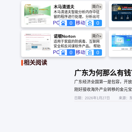
木马清道夫
简介»
木马清道夫智能分析内存中驻
留的程序进行处理，分析出可
疑程序或可疑模块，程序会列
PC
移动
出可疑度。智能检测系统漏洞
并可以自动下载补丁，让您及
时弥补系统漏洞。
诺顿Norton
简介»
适用于家庭的防病毒、互联网
安全和反间谍软件产品。 帮助
企业管理 IT 风险，同时最大限
PC
移动
度提高 IT 性能的解决方案。 下
载我们快速、高性能软件的免
相关阅读
费试用版。
广东为何那么有钱
GDP第一。
广东经济全国第一是包容，开放
刚好接收海外产业转移的金元宝
纳外地人的重要因素之一。
日期：2026年1月27日
来源：