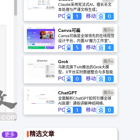
Claude采用宪法式AI，擅长长文
本处理与严谨文档生成；
ChatGPT基于RLHF，在复杂推
PC
移动
理、代码与快速迭代上占优。两者
定位不同，各有千秋。
Canva可画
简介»
Canva可画是全球领先的在线视觉
设计平台，内置AI“魔力工作室”，
提供海量正版模板与素材。无论是
PC
移动
自媒体封面、企业海报还是PPT，
零基础用户也能轻松实现专业级创
作，让设计触手可及。
Grok
简介»
马斯克旗下xAI推出的Grok大模
型，X平台实时数据整合与多智能
体协作的核心优势。针对其中文能
PC
移动
力、隐私安全及幻觉问题等高频疑
问进行客观解答，提供AI选型参
考。
ChatGPT‌
简介»
全面解析ChatGPT如何引爆全球
AI浪潮！通俗讲解神经网络、
Transformer与RLHF核心技术，
PC
移动
带您轻松看懂大语言模型如何重塑
未来。
精选文章
更多