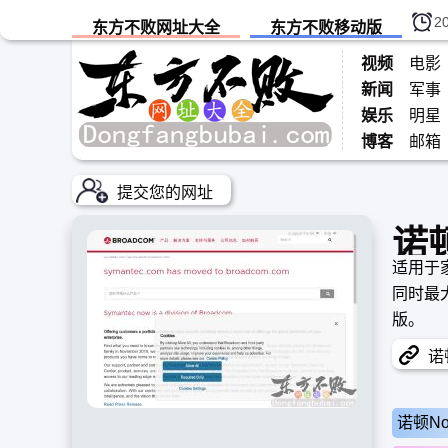
2
东方不败网址大全
东方不败移动版
视频
电影
新闻
军事
娱乐
明星
博客
邮箱
提交您的网址
诺顿
适用于
同时最
版。
诺顿
诺顿No