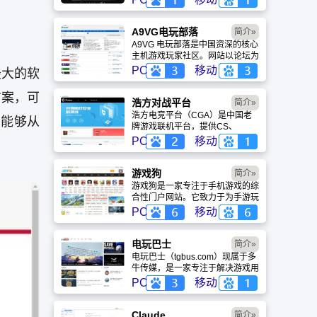
盖动漫、风景、赛博朋克等多元风
格。支持动态壁纸与头像制作，国
内访问极速，是美化桌面的首选平
A9VG电玩部落
简介»
台。
A9VG 电玩部落是中国资深的核心
主机游戏玩家社区。网站以论坛为
核心，提供全面的主机游戏资讯、
PC
移动
最大的软
攻略和资料库，覆盖
PlayStation、Xbox、Switch 等全
方案，可
平台。凭借其深厚的历史积淀和活
浩方对战平台
简介»
跃的用户群体，A9VG 成为硬核玩
浩方电竞平台（CGA）是中国老
们能够从
家交流心得、分享攻略的首选平台
牌游戏联机平台，提供CS、
之一。
War3、星际争霸等经典游戏的稳
PC
移动
定联机服务。重温DOTA1的激情
岁月，找回当年的战友。同时提供
最新CGA电竞赛事资讯及热门页
游戏狗
简介»
游入口，致敬中国电竞的黄金时
游戏狗是一家专注于手机游戏的综
代。
合性门户网站。它致力于为手游玩
家提供最新、最全的游戏资讯、攻
PC
移动
略、评测及视频等内容，是国内较
早一批专注于移动游戏领域的垂直
媒体。
电玩巴士
简介»
电玩巴士（tgbus.com）现属于多
牛传媒，是一家专注于解决游戏用
户需求的综合性游戏门户网站，电
PC
移动
玩巴士是一个全面的综合性游戏门
户，专注于为全球玩家提供主机、
PC及移动端游戏的全方位资讯。
Claude
简介»