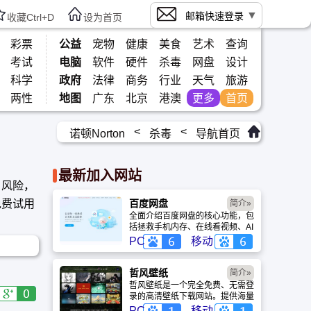
邮箱快速登录
收藏Ctrl+D
设为首页
彩票
公益
宠物
健康
美食
艺术
查询
考试
电脑
软件
硬件
杀毒
网盘
设计
科学
政府
法律
商务
行业
天气
旅游
两性
地图
广东
北京
港澳
更多
首页
<
<
诺顿Norton
杀毒
导航首页
最新加入网站
 风险，
免费试用
百度网盘
简介»
全面介绍百度网盘的核心功能，包
括拯救手机内存、在线看视频、AI
智能做笔记与总结长文。详细解答
PC
移动
数据安全性及服务器备份机制，带
你了解GenFlow AI智能体如何帮
你高效办公与学习。
哲风壁纸
简介»
哲风壁纸是一个完全免费、无需登
录的高清壁纸下载网站。提供海量
4K、8K超清电脑与手机壁纸，涵
PC
移动