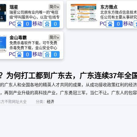
瑞星
东方微点
简介»
瑞星公司拥有业内唯一的"电信
北京东方微点信息技术
级"呼叫服务中心，以及"在线专
任公司有主要从事研究
家门诊"服务系统。在这些系统
发、制作及销售信息安
PC
移动
PC
移动
的支撑下，瑞星的产品和服务
品。一支专注于信息安
以专业、易用、创新等显著特
的研发和销售的优秀团
点，赢得了用户的赞誉。除了
仅具备较强的产品开发
金山毒霸
简介»
提供商业级产品和服务之外，
市场推广能力，同时具
免费杀毒软件下载，可牛免费
瑞星公司还向全社会免费提供
的经营管理理念，是一
杀毒免费下载，金山安全中心
公益性安全信息.
朝气的年轻队伍。
提供金山免费杀毒软件最新版
PC
移动
免费下载，最新杀毒软件永久
免费下载，金山毒霸2012免费
下载等系列产品的免费下载和
全面的用户服务。欢迎使用金
？为何打工都到广东去，广东连续37年全
山毒霸2012套装版，金山卫士
及可牛免费杀毒，保护电脑安
的广东人和全国各地的精英人才共同的成果，从成功接收政策红利的经济
全、上网安全，就用金山安全
产品。
，再到产业升级的高科技产业，广东勇冠三军，当仁不让。广东人的包容
东方不败网址大全
分类：
经济