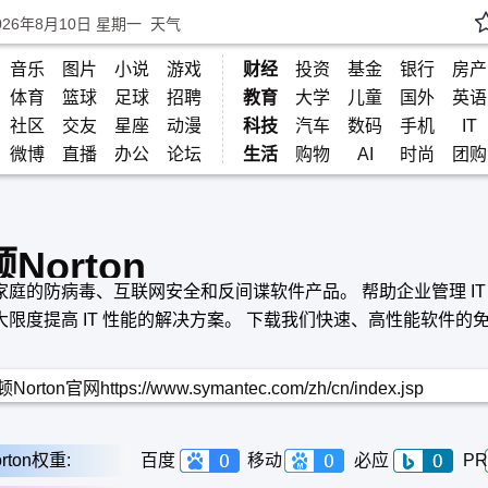
026年8月10日 星期一
天气
音乐
图片
小说
游戏
财经
投资
基金
银行
房产
体育
篮球
足球
招聘
教育
大学
儿童
国外
英语
社区
交友
星座
动漫
科技
汽车
数码
手机
IT
微博
直播
办公
论坛
生活
购物
AI
时尚
团购
Norton
家庭的防病毒、互联网安全和反间谍软件产品。 帮助企业管理 IT
大限度提高 IT 性能的解决方案。 下载我们快速、高性能软件的
Norton官网https://www.symantec.com/zh/cn/index.jsp
rton权重:
百度
移动
必应
PR