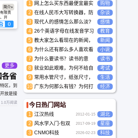
1
网上怎么买东西最便宜最实
购物
简介»
惠?
2
在线人民币大写转换器，防
杂谈
有限责
、开
止数字被篡改
3
现代人的感情怎么那么淡?
感情
全产
全产品
未来又应该如何面对这人情
4
26个英语字母在线发音学习
教育
队，不
淡如水的局面呢
_儿童英语启蒙大全
能力和
5
教大家怎么看现在的新闻，
新闻
有先进
如何识别真假新闻！
支充满
6
为什么还有那么多人喜欢看
小说
小说？小说到底有什么魅力
7
为什么要读书？读书的意
读书
长盛不衰？
义？怎么教育孩子读书？
更多
8
就业如此艰难，为何不给自
考试
己学习考试充电，学一技之
国各省
9
常用水管尺寸，纸张尺寸，
生活
长，胜过万贯家财
相片尺寸，数据接口对照，
特区，到
10
广东为何那么有钱？为何打
经济
国标鞋码与脚长对照，衣服
工都到广东去，广东连续37
开放是接
尺寸型号对照表一次性列出
年全国各省GDP第一。
来。
1.0万阅读
今日热门网站
1
江汉热线
湖北
2012-01-15
2
风水学入门-包双
星座
2017-09-19
龙
3
CNMO科技
科技
2026-02-23