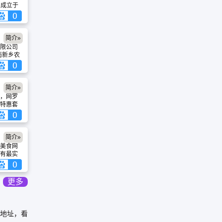
m）成立于
我们对美
是让您
情。本站
时还涉
简介»
、特色
限公司
百科信
南新乡农
美食网
业。公
做法，基
产方便
、做
500
结构更
麦克伦
简介»
品畅销
，网罗
创新品
特惠套
力于为消
厅，订
质面制
咕嘟妈
共创辉
n）!
简介»
美食网
有最实
的做
美食爱
迎加
更多
看地址，看