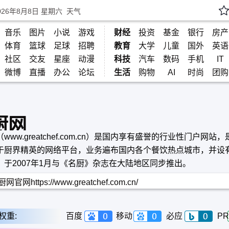
026年8月8日 星期六
天气
音乐
图片
小说
游戏
财经
投资
基金
银行
房产
体育
篮球
足球
招聘
教育
大学
儿童
国外
英语
社区
交友
星座
动漫
科技
汽车
数码
手机
IT
微博
直播
办公
论坛
生活
购物
AI
时尚
团购
厨网
www.greatchef.com.cn）是国内享有盛誉的行业性门户网站
于厨界精英的网络平台，业务遍布国内各个餐饮热点城市，并设
。于2007年1月与《名厨》杂志在大陆地区同步推出。
网官网https://www.greatchef.com.cn/
权重:
百度
移动
必应
PR