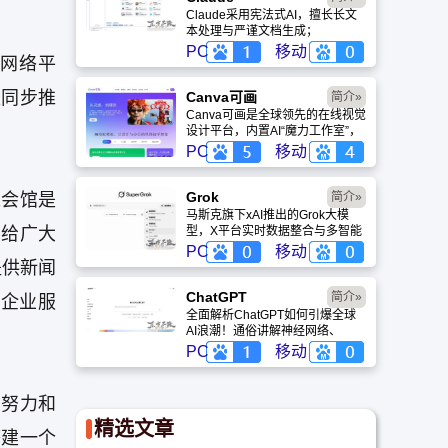
Claude采用宪法式AI，擅长长文
本处理与严谨文档生成；
ChatGPT基于RLHF，在复杂推
PC
移动
的网络平
理、代码与快速迭代上占优。两者
定位不同，各有千秋。
区同步推
Canva可画
简介»
Canva可画是全球领先的在线视觉
设计平台，内置AI“魔力工作室”，
提供海量正版模板与素材。无论是
PC
移动
自媒体封面、企业海报还是PPT，
零基础用户也能轻松实现专业级创
作，让设计触手可及。
Grok
人会馆是
简介»
马斯克旗下xAI推出的Grok大模
示给广大
型，X平台实时数据整合与多智能
体协作的核心优势。针对其中文能
PC
移动
力、隐私安全及幻觉问题等高频疑
提供新闻
问进行客观解答，提供AI选型参
考。
ChatGPT‌
简介»
企业服
全面解析ChatGPT如何引爆全球
AI浪潮！通俗讲解神经网络、
Transformer与RLHF核心技术，
PC
移动
带您轻松看懂大语言模型如何重塑
未来。
的努力和
精选文章
搭建一个