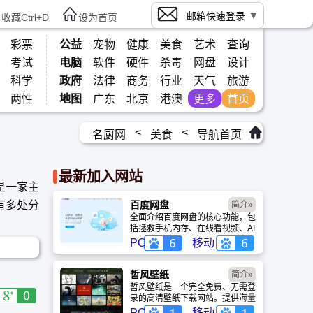
邮箱快速登录
收藏Ctrl+D
设为首页
彩票
公益
宠物
健康
美食
艺术
查询
考试
电脑
软件
硬件
杀毒
网盘
设计
科学
政府
法律
商务
行业
天气
旅游
两性
地图
广东
北京
港澳
更多
首页
<
<
名厨网
美食
导航首页
最新加入网站
，是一家主
有多处分
百度网盘
简介»
全面介绍百度网盘的核心功能，包
括拯救手机内存、在线看视频、AI
智能做笔记与总结长文。详细解答
PC
移动
数据安全性及服务器备份机制，带
你了解GenFlow AI智能体如何帮
你高效办公与学习。
哲风壁纸
简介»
哲风壁纸是一个完全免费、无需登
录的高清壁纸下载网站。提供海量
4K、8K超清电脑与手机壁纸，涵
PC
移动