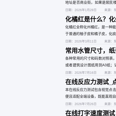
地址是否商业街，如果是居民楼
店都会挂出来在网上，可以通过http
日期：2026年1月28日
来源：
化橘红是什么？化
化橘红全称化州橘红，是一种能
于普通的柚子皮和橘子皮，化痰
热水杀菌，烘干，陈化即可食用
日期：2026年3月11日
来源：
常用水管尺寸，纸
脚长对照，衣服尺
各种常用的尺寸和码数对照表，
或者建筑设计图纸用到A3纸；证
需要注意衣服鞋子的欧码美码和
日期：2026年7月16日
来源：
在线反应力测试_
本在线反应力测试包含视觉点击
便且适配全端设备，既能直观自
日期：2026年7月26日
来源：
在线打字速度测试