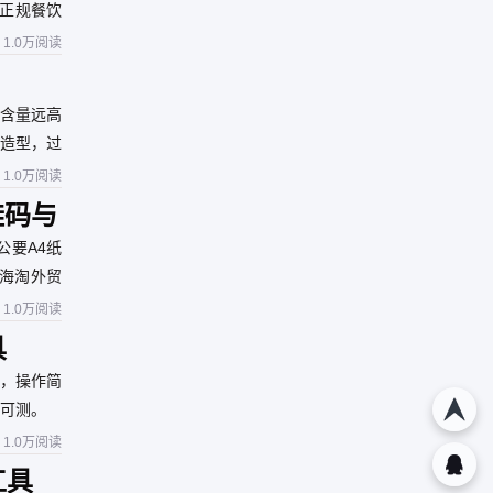
正规餐饮
有证。
1.0万阅读
含量远高
造型，过
1.0万阅读
鞋码与
公要A4纸
；海淘外贸
1.0万阅读
具
级，操作简
可测。
1.0万阅读
工具