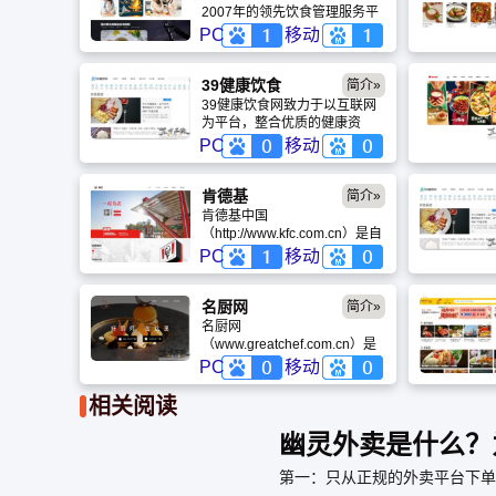
2007年的领先饮食管理服务平
台，拥有近百万图文视频菜
PC
移动
谱，服务超6000万用户。网站
核心提供智能三餐推荐、权威
营养健康指导及活跃的美食社
39健康饮食
简介»
区，旨在通过“内容+数据+技术”
39健康饮食网致力于以互联网
驱动，解决用户“吃什么、怎么
为平台，整合优质的健康资
做、如何吃得健康”的痛点，让
讯，传播全新的健康理念。
PC
移动
烹饪更具幸福感，是国民首选
2014年，39健康饮食网成为中
的美食生活助手。
国率先进入资本市场的医疗健
康网站。
肯德基
简介»
肯德基中国
（http://www.kfc.com.cn）是自
1987年起深耕中国的领先快餐
PC
移动
品牌，隶属于百胜中国。网站
提供全面菜单查询、在线点
餐、宅急送外卖及会员服务。
名厨网
简介»
凭借“为中国而改变”的本土化策
名厨网
略，肯德基推出众多中国特色
（www.greatchef.com.cn）是
美食，并结合数字化技术打造
国内享有盛誉的行业性门户网
PC
移动
智慧餐厅。坚持食品安全与社
站，是一家主要服务于厨界精
会责任，肯德基中国已成为亿
英的网络平台，业务遍布国内
相关阅读
万消费者全时段用餐的首选，
各个餐饮热点城市，并设有多
致力于提供更便捷、美味、高
处分支机构。于2007年1月与
幽灵外卖是什么？
品质的生活服务。
《名厨》杂志在大陆地区同步
推出。
第一：只从正规的外卖平台下单