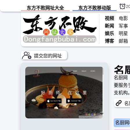
2
东方不败网址大全
东方不败移动版
视频
电影
新闻
军事
娱乐
明星
博客
邮箱
提交您的网址
名
名厨网（
要服务
支机构
名厨
名厨网