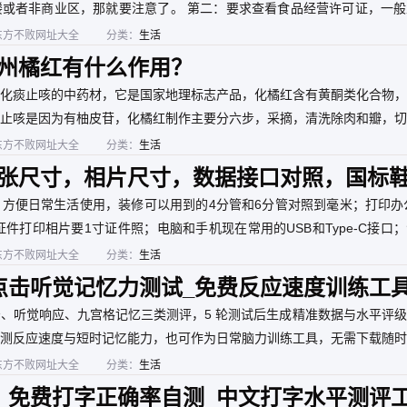
户解决“吃什么”的难题，引领健
或者非商业区，那就要注意了。 第二：要求查看食品经营许可证，一般
康精致的饮食文化，是探索城
s://spjyxk.gsxt.gov.cn/ 这个地址把商家名称复制粘贴进去查询是否
东方不败网址大全
市味蕾地图的首选工具。
分类：
生活
州橘红有什么作用？
化痰止咳的中药材，它是国家地理标志产品，化橘红含有黄酮类化合物，
止咳是因为有柚皮苷，化橘红制作主要分六步，采摘，清洗除肉和瓣，切
。
东方不败网址大全
分类：
生活
张尺寸，相片尺寸，数据接口对照，国标
寸型号对照表一次性列出来。
方便日常生活使用，装修可以用到的4分管和6分管对照到毫米；打印办
件打印相片要1寸证件照；电脑和手机现在常用的USB和Type-C接口
国际码与国标。
东方不败网址大全
分类：
生活
点击听觉记忆力测试_免费反应速度训练工
、听觉响应、九宫格记忆三类测评，5 轮测试后生成精准数据与水平评
测反应速度与短时记忆能力，也可作为日常脑力训练工具，无需下载随时
东方不败网址大全
分类：
生活
_免费打字正确率自测_中文打字水平测评