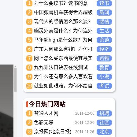
1
为什么要读书？读书的意
读书
义？怎么教育孩子读书？
2
中国张雪机车获得世界超级
新闻
摩托车锦标赛冠军
3
现代人的感情怎么那么淡?
感情
未来又应该如何面对这人情
4
幽灵外卖是什么？为何连外
生活
淡如水的局面呢
卖骑手都看不下去要举报？
5
马年超high是什么歌？为何
杂谈
两广人听到那么搞笑？马超
6
广东为何那么有钱？为何打
经济
high到底是什么意思？
工都到广东去，广东连续37
7
网上怎么买东西最便宜最实
购物
年全国各省GDP第一。
惠?
8
九九乘法口诀表在线测试_
教育
高清完整版下载_小学数学
9
为什么还有那么多人喜欢看
小说
口算练习
小说？小说到底有什么魅力
10
就业如此艰难，为何不给自
考试
长盛不衰？
己学习考试充电，学一技之
长，胜过万贯家财
今日热门网站
1
智通人才网
招聘
2011-12-06
2
色影无忌
社区
2011-12-20
3
京报网(北京日报)
北京
2011-11-26