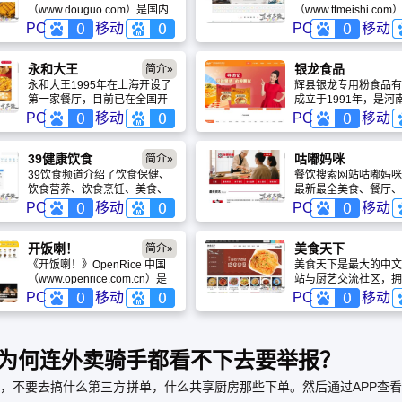
（www.douguo.com）是国内
（www.ttmeishi.co
第一家发现、分享、交流美食
2006年1月，缘自于
PC
移动
PC
移动
的互动平台，目前已经发展成
食的爱好。我们的口号
为国内以及全球华人最领先的
天天好味口,天天好心
美食互动社区网络。我们为用
除提供菜谱大全外，同
永和大王
银龙食品
简介»
户提供了一个在线的厨艺交流
及美食视频、美食博客
永和大王1995年在上海开设了
辉县银龙专用粉食品有
平台；美食分享，心情故事的
小吃、原料介绍、饮食
第一家餐厅，目前已在全国开
成立于1991年，是河
倾述之地。中国是一个美食大
息等多频道领域。天天
设了超过300家餐厅。发展至
副产品精深加工龙头企
PC
移动
PC
移动
国。八大菜系，各色小吃总是
收录了3万多道菜谱的
今，永和大王已经逐渐发展成
司拥有完整产业链，日
不停地打动着我们的胃口，传
本每篇都按图片、用料
拥有近40种产品的全天候用餐
面280万包，日处理小麦
承美食文化倡导健康饮食，打
法、注意事项划分文章
场所。除了著名的豆浆油条，
吨。旗下京辉、银龙、
39健康饮食
咕嘟妈咪
简介»
造有美食的品质生活是我们不
加便于使用。
永和大王的大王香菇卤肉饭，
等品牌获多项荣誉，产
39饮食频道介绍了饮食保健、
餐饮搜索网站咕嘟妈咪
变的追求。
大王番茄牛肉面等产品都受到
全国。秉承"诚信务实
饮食营养、饮食烹饪、美食、
最新最全美食、餐厅、
了顾客的青睐。
质"理念，银龙食品致
饮料等内容，包括饮食文化、
餐、优惠券信息。找餐
PC
移动
PC
移动
费者提供营养健康的优
茶、酒、中华饮食等和饮食相
套餐，搜优惠券，请上
品，诚邀全国合作伙伴
关的细节栏目。
咪（www.gudumami.c
煌。
开饭喇！
美食天下
简介»
《开饭喇！》OpenRice 中国
美食天下是最大的中文
（www.openrice.com.cn）是
站与厨艺交流社区，拥
亚洲领先的美食生活服务平
用的美食、菜谱、食谱
PC
移动
PC
移动
台，以“真实食评”为核心，汇聚
法，同时还有聚集百万
海量用户点评、专业美食指南
好者的美食家社区，欢
及独家优惠。平台提供智能餐
入！
厅搜索、在线订座及商户营销
为何连外卖骑手都看不下去要举报？
服务，致力于连接食客与优质
餐饮品牌。通过深度内容与便
，不要去搞什么第三方拼单，什么共享厨房那些下单。然后通过APP查
捷功能，OpenRice 中国帮助用