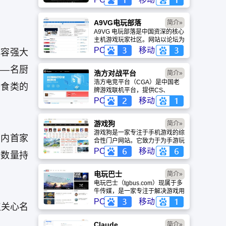
盖动漫、风景、赛博朋克等多元风
格。支持动态壁纸与头像制作，国
内访问极速，是美化桌面的首选平
A9VG电玩部落
简介»
台。
A9VG 电玩部落是中国资深的核心
主机游戏玩家社区。网站以论坛为
核心，提供全面的主机游戏资讯、
PC
移动
阵容强大
攻略和资料库，覆盖
PlayStation、Xbox、Switch 等全
——名厨
平台。凭借其深厚的历史积淀和活
浩方对战平台
简介»
跃的用户群体，A9VG 成为硬核玩
浩方电竞平台（CGA）是中国老
美食类的
家交流心得、分享攻略的首选平台
牌游戏联机平台，提供CS、
之一。
War3、星际争霸等经典游戏的稳
PC
移动
定联机服务。重温DOTA1的激情
岁月，找回当年的战友。同时提供
最新CGA电竞赛事资讯及热门页
游戏狗
简介»
游入口，致敬中国电竞的黄金时
游戏狗是一家专注于手机游戏的综
国内首家
代。
合性门户网站。它致力于为手游玩
家提供最新、最全的游戏资讯、攻
PC
移动
行数量持
略、评测及视频等内容，是国内较
早一批专注于移动游戏领域的垂直
媒体。
电玩巴士
简介»
电玩巴士（tgbus.com）现属于多
牛传媒，是一家专注于解决游戏用
户需求的综合性游戏门户网站，电
PC
移动
仅关心名
玩巴士是一个全面的综合性游戏门
户，专注于为全球玩家提供主机、
PC及移动端游戏的全方位资讯。
Claude
简介»