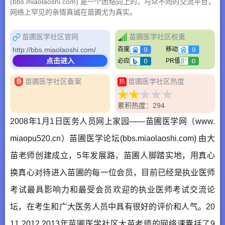
(bbs.miaolaoshi.com) 是一个团结向上的，与众不同的交流平台，
网络上罕见的亲情真诚在苗圃尤为真实。
苗圃医学社区官网
苗圃医学社区权重
http://bbs.miaolaoshi.com/
百度
移动
点击进入
必应
PR值
苗圃医学社区备案
苗圃医学社区热度
备
热
累积热度：294
2008年1月1日医务人员网上家园——苗圃医学网（www.
miaopu520.cn）苗圃医学论坛(bbs.miaolaoshi.com) 由大
苗老师创建成立，5年发展路，苗圃人脚踏实地，用真心
换真心对待进入苗圃的每一位会员，目前已经是执业医师
考试最具影响力和最受会员欢迎的执业医师考试交流论
坛，在考生和广大医务人员中具有很好的评价和人气。20
11 2012 2013年苗圃医学社区大苗老师的网络课囊括了9