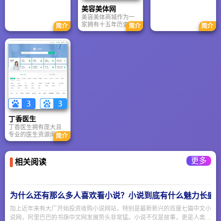
港地区首选口腔医疗
腔美容
资料最齐全的网络自
品牌的形象，吸引有
美容美体网
学平台，也是医务工
高品质需求的患者群
美容美体商城作为一
作者充电的最佳学习
体。
家拥有十五年历史的
简介
简介
简介
利器。
中国领先电商平台，
专注于为数十万高端
用户提供国际中高端
美容化妆品和保健
品。平台汇聚了九百
多个国内外优质品牌
和上万种商品，通过
独特的“专业服务团队
加在线交易”模式，确
保了服务的专业性与
购物的便捷性。凭借
对品质、实惠和高效
丁香医生
的坚持，美容美体商
丁香医生拥有庞大且
城不仅赢得了新浪、
专业的医生资源库；
搜狐等主流媒体的广
简介
核心优势在于“专业内
泛报道与认可，更致
容驱动”；提供多维度
力于成为全球跨境电
的实用医疗工具；积
商高端领域的第一品
更多
相关阅读
极拥抱AI技术赋能；
牌，为用户带来卓越
强大的商业生态与品
的全球购物体验。
牌公信力。但因为很
多科普引发传统观点
冲突，特别是关于中
为什么还有那么多人喜欢看小说？小说到底有什么魅力长盛
医。
加上近年来有大厂开始投资收购小说网站，特别是最新新兴的百度七猫中文小
说网，阿里巴巴的书旗中文网发展势头非常猛。小说不仅是故事，更是人类情