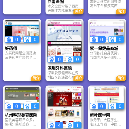
西南医院
求医网建立新闻频道
上线，是在广州日报
均由主管护师级别以
发布平台和疾病库内
本文全面介绍了西南
网络版的基础上创建
上人员担任，“中国心
容可以为患者提供最
医院作为陆军军医大
的大型综合性门户网
胸之父”肖明第院士担
简介
简介
新，最准确的医疗、
学第一附属医院的辉
站, 成为首批获得国务
任医院名誉院长，并
医院新闻事件和最全
煌历史与综合实力。
院新闻办公室批准有
聘请国际知名外籍专
面的疾病知识。用我
文章重点突出了其在
新闻刊载资质的新闻
家加盟，致力于为每
们的努力和专业知识
全国领先的烧伤科、
网站，大洋网率先推
一位客户提供国际最
与患者共同对抗疾
整形外科等优势学
出网络数字报纸，令
高水平的医疗与保健
病，度过难关。
科，展示了“达芬奇”机
传统读报的在网络上
服务。
器人等尖端医疗设备
实现新的体验。
以及在国家科技进步
好药师
紫一保健品商城
奖、《Nature》发文
去买药网是全国药店
公司依托自身优势，
等方面的卓越科研成
及医药生产经营企业
与国内众多科研机构
果。通过优化核心关
的网上平台，是整合
和院校及湖南华纳大
键词，清晰呈现了医
医药全行业的电子商
药厂有限公司等取得
院在医疗、教学、科
深圳牙科医院
业模式。通过网络信
良好的合作，拥有专
研及重大任务承担上
深圳爱康健齿科在深
息技术，整合全国数
业的研究实验室，生
的全方位领先地位，
圳四区的连锁布局、
简介
简介
简介
万家合作药店、生产
产车间严格按照GMP
确立了其作为重庆乃
源自北大华西的专家
企业以及医院产品信
标准设计，配套现代
至全国顶级三甲医院
团队以及在牙齿种
息（含价格信息），
化生产设备系统和先
的品牌形象。
植、矫正等核心领域
提供给消费者查询和
进的检测设备；
的专业技术。通过列
选择，并消费者与药
举华为、腾讯等知名
店之间提供产品预订
企业合作案例，有力
信息的传递服务。
证明了其品牌信誉与
服务品质。结合“一站
杭州整形美容医院
新叶医学网
式诊疗”与“网上预约”
医院美容项目众多，
服务于广大医学生、
的便捷服务描述，旨
包括：整形美容、皮
临床工作者、中医自
在确立爱康健作为深
肤美容、微整形、口
学者，是知识面最广