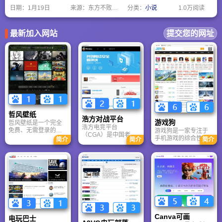
感、思想和想象力的容器。只要人还有梦想、困惑、孤独或好奇，小说就永远
日期：
1月19日
来源：东方不败网址大全
分类：
小说
1.0万阅读
不会过时。
最新加入网站
提交您的网址
哲风壁纸
浩方对战平台
游戏狗
哲风壁纸是一个完全
浩方电竞平台
免费、无需登录的高
游戏狗是一家专注于
（CGA）是中国老牌
清壁纸下载网站。提
手机游戏的综合性门
简介
简介
简介
游戏联机平台，提供
供海量4K、8K超清电
户网站。它致力于为
CS、War3、星际争霸
脑与手机壁纸，涵盖
手游玩家提供最新、
等经典游戏的稳定联
动漫、风景、赛博朋
最全的游戏资讯、攻
机服务。重温DOTA1
克等多元风格。支持
略、评测及视频等内
的激情岁月，找回当
动态壁纸与头像制
容，是国内较早一批
年的战友。同时提供
作，国内访问极速，
专注于移动游戏领域
最新CGA电竞赛事资
是美化桌面的首选平
的垂直媒体。
讯及热门页游入口，
台。
致敬中国电竞的黄金
时代。
Canva可画
电玩巴士