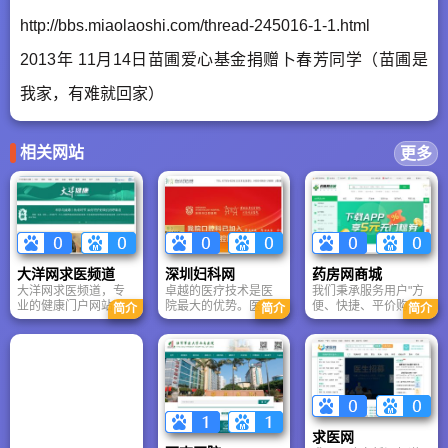
http://bbs.miaolaoshi.com/thread-245016-1-1.html
2013年 11月14日苗圃爱心基金捐赠卜春芳同学（苗圃是
我家，有难就回家）
相关网站
更多
大洋网求医频道
深圳妇科网
药房网商城
大洋网求医频道，专
卓越的医疗技术是医
我们秉承服务用户"方
业的健康门户网站，
院最大的优势。医院
便、快捷、平价购
简介
简介
简介
提供全面、准确、专
是香港宝血医院技术
药"的使命。打造精
业的健康信息和医疗
协作医院、中国医师
准、迅速的药品搜索
信息服务，包括各种
协会妇产科分会会员
引擎，为药厂、药店
疾病专题、健康保健
单位、广东省康复医
与用户之间提供药品
信息，大洋网是95年
学会理事单位。医院
信息发布及导购服
国内最早在互联网提
核心医疗团队全部由
务。努力营造一个药
供新闻资讯的三家媒
国有大型三甲医院具
品价格发布的公共平
体之一。1999年12
有高级技术职称的资
台。
求医网
月，大洋网网站正式
深专家组成，护士长