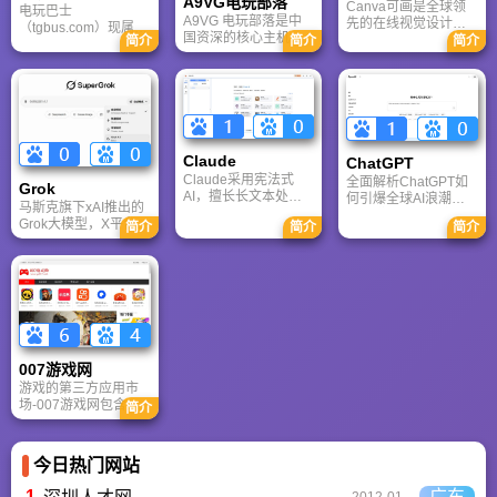
A9VG电玩部落
Canva可画是全球领
电玩巴士
A9VG 电玩部落是中
先的在线视觉设计平
（tgbus.com）现属于
国资深的核心主机游
台，内置AI“魔力工作
简介
简介
简介
多牛传媒，是一家专
戏玩家社区。网站以
室”，提供海量正版模
注于解决游戏用户需
论坛为核心，提供全
板与素材。无论是自
求的综合性游戏门户
面的主机游戏资讯、
媒体封面、企业海报
网站，电玩巴士是一
攻略和资料库，覆盖
还是PPT，零基础用
个全面的综合性游戏
PlayStation、Xbox、
户也能轻松实现专业
门户，专注于为全球
Switch 等全平台。凭
级创作，让设计触手
玩家提供主机、PC及
借其深厚的历史积淀
可及。
Claude
移动端游戏的全方位
ChatGPT‌
和活跃的用户群体，
资讯。
Claude采用宪法式
全面解析ChatGPT如
Grok
A9VG 成为硬核玩家
AI，擅长长文本处理
何引爆全球AI浪潮！
交流心得、分享攻略
马斯克旗下xAI推出的
与严谨文档生成；
通俗讲解神经网络、
的首选平台之一。
Grok大模型，X平台实
简介
简介
简介
ChatGPT基于RLHF，
Transformer与RLHF
时数据整合与多智能
在复杂推理、代码与
核心技术，带您轻松
体协作的核心优势。
快速迭代上占优。两
看懂大语言模型如何
针对其中文能力、隐
者定位不同，各有千
重塑未来。
私安全及幻觉问题等
秋。
高频疑问进行客观解
答，提供AI选型参
考。
007游戏网
游戏的第三方应用市
场-007游戏网包含安
简介
卓（Android）和苹果
（iOS）系统的手机应
用、游戏以及电脑软
今日热门网站
件的下载服务，还有
精心推荐的应用排行
1
广东
2012-01-