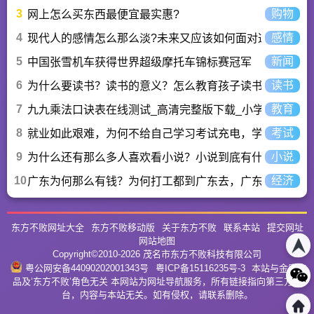
3
购物
网上怎么买东西最便宜最实惠?
4
感情
现代人的感情怎么那么淡?未来又应该如何面对这人情淡
5
新闻
中国张雪机车获得世界超级摩托车锦标赛冠军
6
读书
为什么要读书？读书的意义？怎么教育孩子读书？
7
教育
九九乘法口诀表在线测试_高清完整版下载_小学数学口算
8
考试
就业如此艰难，为何不给自己学习考试充电，学一技之长
9
小说
为什么还有那么多人喜欢看小说？小说到底有什么魅力长
10
经济
广东为何那么有钱？为何打工都到广东去，广东连续37年
东方不败网址大全
东方不败移动版
关于东方不败
联系本站
提交网址
网站地图
Copyright©2010-
2026
茂名市东方不败科技有限公司
粤公网安备44090202001343号
粤ICP备15116235号-3
本站与金庸作
品及‘东方不败’角色无关 本网站为网址导航服务，所有链接指向第三方平
台，内容与本站无关。如有侵权，请联系删除。