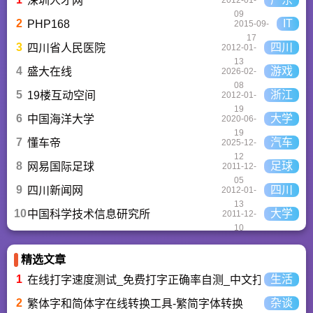
深圳人才网
榜,搭配极佳的下载体
09
验,致力于成为用户值
2
IT
PHP168
2015-09-
得信赖的应用商店。
17
3
四川
四川省人民医院
2012-01-
13
4
游戏
盛大在线
2026-02-
08
5
浙江
19楼互动空间
2012-01-
19
6
大学
中国海洋大学
2020-06-
19
7
汽车
懂车帝
2025-12-
12
8
足球
网易国际足球
2011-12-
05
9
四川
四川新闻网
2012-01-
13
10
大学
中国科学技术信息研究所
2011-12-
10
精选文章
1
生活
在线打字速度测试_免费打字正确率自测_中文打字水平测
2
杂谈
繁体字和简体字在线转换工具-繁简字体转换