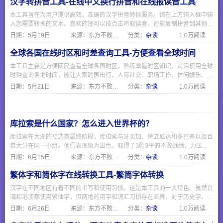
汉字转拼音工具-在线中文换行拼音和在线报读音工具
本工具旨在为用户提供高效、准确的汉字拼音转换服务。请在上方输入框中输
入您需要转换的文本。喜欢的还可以按点击听取读音，还能复制拼音到其他文
本编辑
日期：
5月19日
来源：东方不败网址大全
分类：
杂谈
1.0万阅读
全球各国在线时区和时差查询工具-方便查看全球时间
本工具主要是方便网民查看全球各国时区，熟练掌握时区知识、灵活使用全球
时钟查询各地时间，能让大家跨国出行、人际社交、职场工作、休闲娱乐、日
常办事等各类生活事务有条不紊开展，不看时间乱来的代价很大，特别是看国
日期：
5月21日
来源：东方不败网址大全
分类：
杂谈
1.0万阅读
际赛事，美加墨世界杯的时间比咱这边慢了整整12小时，而且同一个美国还
分几个时区，使用本站工具可以轻松适配全球化生活节奏，借助全球时钟查看
各国时间实用价值。
库拉索是什么国家？怎么进入世界杯的？
库拉索在大洲的预选赛最终阶段，库拉索与牙买加、特立尼达和多巴哥以及百
慕大分在同一小组。他们表现极为出色，取得了3胜3平的不败战绩，力压牙
买加等队，以小组第一的身份成功拿到了世界杯门票。
日期：
6月15日
来源：东方不败网址大全
分类：
杂谈
1.0万阅读
繁体字和简体字在线转换工具-繁简字体转换
汉字在不同地区有着不同的书写和使用习惯。这是本工具的一大特色。虽然台
湾和港澳都使用繁体字，但两地的用字和词汇习惯存在差异，对于历史学、文
学、古籍研究等领域的学者或爱好者来说，许多原始史料、古籍文献都是繁体
日期：
6月26日
来源：东方不败网址大全
分类：
杂谈
1.0万阅读
字。使用转换工具可以帮助快速将繁体文献转为简体进行初步阅读和检索。