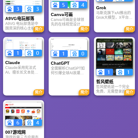
讯及热门页游入口，
致敬中国电竞的黄金
Grok
时代。
马斯克旗下xAI推出的
Canva可画
Grok大模型，X平台实
A9VG电玩部落
Canva可画是全球领
时数据整合与多智能
A9VG 电玩部落是中
先的在线视觉设计平
体协作的核心优势。
国资深的核心主机游
台，内置AI“魔力工作
简介
简介
简介
针对其中文能力、隐
戏玩家社区。网站以
室”，提供海量正版模
私安全及幻觉问题等
论坛为核心，提供全
板与素材。无论是自
高频疑问进行客观解
面的主机游戏资讯、
媒体封面、企业海报
答，提供AI选型参
攻略和资料库，覆盖
还是PPT，零基础用
考。
PlayStation、Xbox、
户也能轻松实现专业
Switch 等全平台。凭
级创作，让设计触手
借其深厚的历史积淀
可及。
Claude
ChatGPT‌
和活跃的用户群体，
Claude采用宪法式
全面解析ChatGPT如
A9VG 成为硬核玩家
AI，擅长长文本处理
何引爆全球AI浪潮！
交流心得、分享攻略
与严谨文档生成；
通俗讲解神经网络、
的首选平台之一。
哲风壁纸
ChatGPT基于RLHF，
Transformer与RLHF
在复杂推理、代码与
核心技术，带您轻松
哲风壁纸是一个完全
快速迭代上占优。两
看懂大语言模型如何
免费、无需登录的高
简介
简介
简介
者定位不同，各有千
重塑未来。
清壁纸下载网站。提
秋。
供海量4K、8K超清电
脑与手机壁纸，涵盖
动漫、风景、赛博朋
克等多元风格。支持
动态壁纸与头像制
作，国内访问极速，
是美化桌面的首选平
007游戏网
台。
游戏的第三方应用市