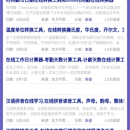
时间戳与日期在线转换工具和Unix时间戳在线转换器
时间戳（Timestamp）就像是给电子文件盖上了一个绝对精准且无法篡改的
“数字邮戳”。它不仅能证明某个文件在特定时间确实存在，还能保证文件内容
从盖章那一刻起没有被修改过。时间戳与日期在线转换工具可以更方便获取时
日期：
4月30日
来源：东方不败网址大全
分类：
杂谈
1.0万阅读
间戳，时间戳的好处就是花小钱、省时间，给重要的电子文件买了一份“防篡
改、可维权”的终身保险。无论是保护你的原创文章、设计图、代码，还是确
温度单位转换工具，在线转换摄氏度，华氏度，开尔文，兰
保企业电子合同的安全，它都是一个极其高效且权威的工具。
这个在线转换器就像是一个“温度翻译官”。 消除全球沟通与出行的障碍，它让
不同国家、不同领域、不同时代的人们，在面对“冷热”这个物理概念时，能够
使用同一种语言进行无障碍的交流。
日期：
5月5日
来源：东方不败网址大全
分类：
杂谈
1.0万阅读
在线工作日计算器-考勤天数计算工具-计薪天数在线计算工具
实际工作日 = 总天数 − 法定假期（带薪+不带薪） − 实际周末（不含法定假、
不含调休上班） 计薪天数 = 实际工作日 + 法定带薪假期
日期：
5月7日
来源：东方不败网址大全
分类：
杂谈
1.0万阅读
汉语拼音在线学习,在线拼音读音工具，声母，韵母，整体认
汉语拼音体系详解，汉语拼音的历史和在线拼读，包含声母，韵母，整体认读
音节全部都有，还能在线查看拼音学习的进度，纠正发音，有助于学习。
日期：
5月10日
来源：东方不败网址大全
分类：
杂谈
1.0万阅读