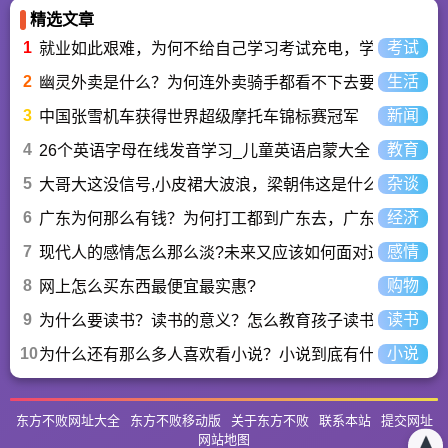
精选文章
1
考试
就业如此艰难，为何不给自己学习考试充电，学一技之长
2
生活
幽灵外卖是什么？为何连外卖骑手都看不下去要举报？
3
新闻
中国张雪机车获得世界超级摩托车锦标赛冠军
4
教育
26个英语字母在线发音学习_儿童英语启蒙大全
5
杂谈
大哥大这没信号,小皮裙大波浪，梁朝伟这是什么歌曲？
6
经济
广东为何那么有钱？为何打工都到广东去，广东连续37年
7
感情
现代人的感情怎么那么淡?未来又应该如何面对这人情淡
8
购物
网上怎么买东西最便宜最实惠?
9
读书
为什么要读书？读书的意义？怎么教育孩子读书？
10
小说
为什么还有那么多人喜欢看小说？小说到底有什么魅力长
东方不败网址大全
东方不败移动版
关于东方不败
联系本站
提交网址
网站地图