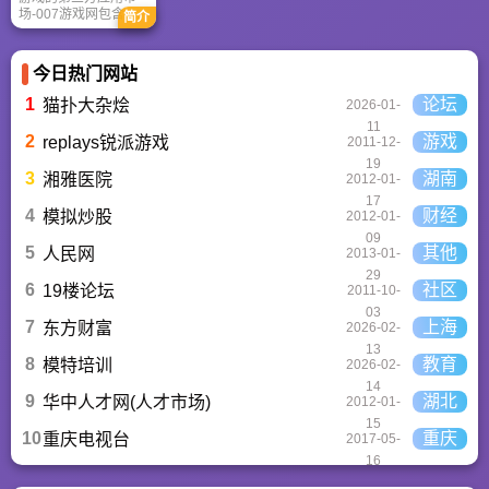
场-007游戏网包含安
简介
卓（Android）和苹果
（iOS）系统的手机应
用、游戏以及电脑软
今日热门网站
件的下载服务，还有
精心推荐的应用排行
1
论坛
猫扑大杂烩
2026-01-
榜,搭配极佳的下载体
11
验,致力于成为用户值
2
游戏
replays锐派游戏
2011-12-
得信赖的应用商店。
19
3
湖南
湘雅医院
2012-01-
17
4
财经
模拟炒股
2012-01-
09
5
其他
人民网
2013-01-
29
6
社区
19楼论坛
2011-10-
03
7
上海
东方财富
2026-02-
13
8
教育
模特培训
2026-02-
14
9
湖北
华中人才网(人才市场)
2012-01-
15
10
重庆
重庆电视台
2017-05-
16