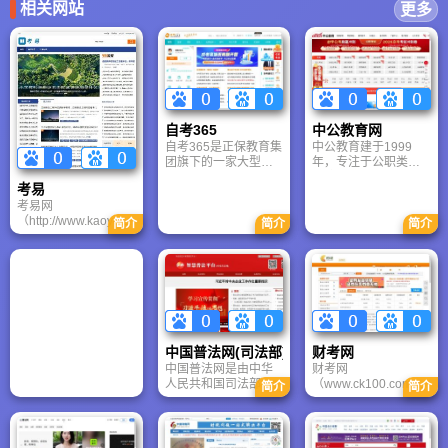
相关网站
更多
自考365
中公教育网
自考365是正保教育集
中公教育建于1999
团旗下的一家大型自
年，专注于公职类考
学考试远程教育网站.
试培训辅导领域。十
考易
自考365是中国最为领
余年来，中公教育已
考易网
先的专注于自学考试
由一家北大毕业生自
（http://www.kaoyee.
的专业网站,成立于
主创业的信息技术与
简介
简介
简介
com）是聚焦于成人
2000年，是一家具备
教育服务机构，发展
学历提升与职业资格
网络教育资质、经教
为教育服务业的综合
认证的权威门户，全
育部批准开展远程教
性企业中公教育以学
面覆盖自考、成考、
育的专业公司，经过
员为根本,以创新为动
在职研及各类热门证
多年的快速发展，正
力,以卓越为目标,始终
书考试。网站以政策
保远程教育已牢固树
致力于为学员改变未
解读精准、备考资源
立了中国远程教育第
来提供最强劲的力
丰富为核心优势，旨
一品牌形象，以其权
量。凭借专业深入的
中国普法网(司法部)
财考网
在为职场人士提供从
威,准确,及时的信息以
研发、精良有效的教
中国普法网是由中华
财考网
报名咨询到复习通关
及最具人气的自考社
学、诚信规范的服
人民共和国司法部办
（www.ck100.com）
的全周期服务，是用
简介
简介
区成为远程教育行业
务，将带领学员在千
公厅,法制宣传司和法
是正保教育集团旗下
户实现学历进阶与职
当之无愧的领跑者。
军万马争过独木桥的
制日报社联合主办的
子公司，常年开设“会
业发展的得力助手。
激烈竞争中战胜对手,
司法部官方网站.以提
计职称、注会、注
抢占先发优势,夺取最
高全民法律素质和社
税、从业”考试网上辅
终成功！