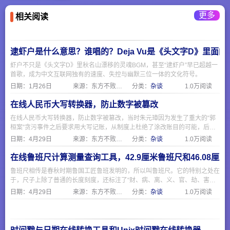
考网,湖南成人高考报
出更多高质量的频
续引领着中国远程教
载本网站的各类信
名,湖南成人高考报名
道，满足广大会计同
育的大发展。
息。
更多
相关阅读
系统,湖南成人高考成
行的需要。
绩查询
逮虾户是什么意思？谁唱的？Deja Vu是《头文字D》里面
虾户不只是《头文字D》里秋名山漂移的灵魂BGM，甚至“逮虾户”早已超越一
首歌，成为中文互联网独有的速度、失控与幽默三位一体的文化符号。
日期：
1月26日
来源：东方不败网址大全
分类：
杂谈
1.0万阅读
在线人民币大写转换器，防止数字被篡改
在线人民币大写转换器，防止数字被篡改，当时朱元璋因为发生了重大的“郭
桓案”贪污事件之后要求用大写记账，从制度上杜绝了涂改账目的可能，后来
就一直沿用至今。
日期：
4月29日
来源：东方不败网址大全
分类：
杂谈
1.0万阅读
在线鲁班尺计算测量查询工具，42.9厘米鲁班尺和46.08厘
鲁班尺相传是春秋时期鲁国工匠鲁班发明的，所以叫鲁班尺。它的特别之处在
于，尺子上除了普通的长度刻度，还标注了“财、病、离、义、官、劫、害、
本”这八个字（对应红黑相间的刻度）。
日期：
4月29日
来源：东方不败网址大全
分类：
杂谈
1.0万阅读