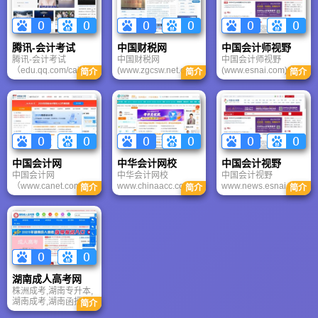
会法治化管理水平，
导，尤其3小时即可实
促进依法治国，建设
现专家快速答疑，教
社会主义法治国家进
学方法“鱼渔兼授”，多
程为宗旨，宣传我国
年被媒体评选为“中国
腾讯-会计考试
中国财税网
中国会计师视野
社会主义民主法制建
十佳网络教育机构”。
腾讯-会计考试
中国财税网
中国会计师视野
设的成就，展示普法
我们不喜欢冗长的夸
（edu.qq.com/caikao.
(www.zgcsw.net.cn)主
(www.esnai.com)由财
依法治理成果，普及
张描述,将围绕考试探
简介
简介
简介
htm）成立于1998年
要为企业和个人提供
政部以财人函
法律知识，弘扬社会
究最本质的内容,所有
11月，是目前中国最
财税类信息咨询服
〔2002〕4号文批准
主义法治精神为宗旨,
的内容都将尽量适合
大的互联网综合服务
务，进行财税类远程
网站名字，由上海国
传播法治理念 提供法
您屏幕阅读的习惯。
提供商之一，也是中
教学服务等，已经在
家会计学院主办，上
律服务.
国服务用户最多的互
全国范围内培养出数
海思耐文化传播中心
联网企业之一。通过
以万计的优秀财税人
负责具体运营。网站
互联网服务提升人类
员。经过多年的教学
面向千万会计人所需
生活品质是腾讯公司
实践，已经形成了日
提供信息、知识和交
中国会计网
中华会计网校
中国会计视野
的使命。目前，腾讯
臻完善的教学模式和
流平台服务。网站同
中国会计网
中华会计网校
中国会计视野
把为用户提供“一站式
独特的教学风格,我们
时提供繁体版和英文
（www.canet.com.cn
www.chinaacc.com是
www.news.esnai.com
在线生活服务”作为战
将秉着“选择我们，选
版。繁体版面向港澳
简介
简介
简介
）于2001 年12 月创
正保远程教育美国纽
财会专业网,由上海国
略目标，提供互联网
择成功”的服务宗旨，
台等海外华人群体，
建试运行，2002 年4
交所上市公司，是目
家会计学院主办.视野
增值服务、移动及电
创中国远程教育财税
英文版面向对中国会
月1 日正式运行，是我
前国内权威,专业会计
访问者在视野网站发
信增值服务和网络广
类培训第一品牌！
计业感兴趣的外国人
国最早以及最大的会
远程教育网站,经过多
表的原创作品，中国
告服务。腾讯已经在
士。
计网站之一，是中国
年的快速发展，正保
会计视野网站有权在
全国各地陆续开展了
最有影响力的会计行
远程教育已牢固树立
网站包括电子杂志内
多项公益项目，积极
业门户。中国会计网
了中国远程教育第一
免费转载或引用.转载
践行企业公民责任，
以“服务中国会计行
品牌形象，成为远程
视野文章的版权问题
为“和谐社会”建设做出
湖南成人高考网
业，推进中国会计行
教育行业当之无愧的
非视野原创文章的转
贡献。
株洲成考,湖南专升本,
业信息化”为宗旨，随
领跑者。成为中国第
载请和原作者和原始
湖南成考,湖南函授,湖
着中国会计网的不断
一家在纽交所上市的
来源地联络处理。如
简介
南成考网,湖南成人高
发展，我们将不断推
远程教育公司，并继
无特别约定，欢迎转