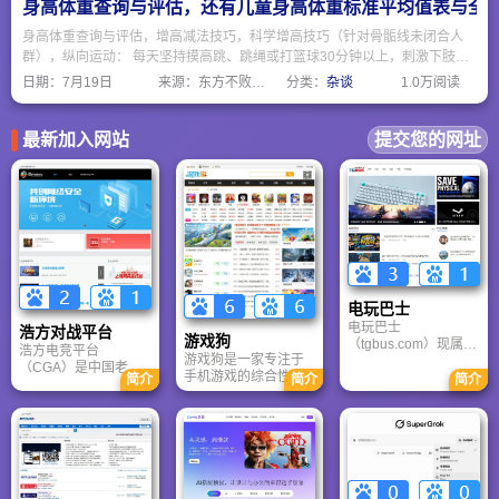
身高体重查询与评估，还有儿童身高体重标准平均值表与全
身高体重查询与评估，增高减法技巧，科学增高技巧（针对骨骺线未闭合人
群），纵向运动： 每天坚持摸高跳、跳绳或打篮球30分钟以上，刺激下肢骨
骼生长板。拉伸脊柱： 睡前进行悬垂、瑜伽猫牛式或体前屈，缓解脊柱压
日期：
7月19日
来源：东方不败网址大全
分类：
杂谈
1.0万阅读
迫，可额外“长高”1-2cm。
最新加入网站
提交您的网址
电玩巴士
电玩巴士
浩方对战平台
游戏狗
（tgbus.com）现属于
浩方电竞平台
游戏狗是一家专注于
多牛传媒，是一家专
（CGA）是中国老牌
手机游戏的综合性门
注于解决游戏用户需
简介
简介
简介
游戏联机平台，提供
户网站。它致力于为
求的综合性游戏门户
CS、War3、星际争霸
手游玩家提供最新、
网站，电玩巴士是一
等经典游戏的稳定联
最全的游戏资讯、攻
个全面的综合性游戏
机服务。重温DOTA1
略、评测及视频等内
门户，专注于为全球
的激情岁月，找回当
容，是国内较早一批
玩家提供主机、PC及
年的战友。同时提供
专注于移动游戏领域
移动端游戏的全方位
最新CGA电竞赛事资
的垂直媒体。
资讯。