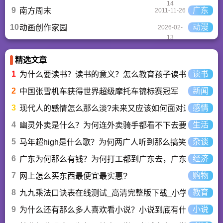
14
9
广东
南方周末
2011-11-26
10
动漫
动画创作家园
2026-02-
13
精选文章
1
读书
为什么要读书？读书的意义？怎么教育孩子读书？
2
新闻
中国张雪机车获得世界超级摩托车锦标赛冠军
3
感情
现代人的感情怎么那么淡?未来又应该如何面对这人情淡
4
生活
幽灵外卖是什么？为何连外卖骑手都看不下去要举报？
5
杂谈
马年超high是什么歌？为何两广人听到那么搞笑？马超hi
6
经济
广东为何那么有钱？为何打工都到广东去，广东连续37年
7
购物
网上怎么买东西最便宜最实惠?
8
教育
九九乘法口诀表在线测试_高清完整版下载_小学数学口算
9
小说
为什么还有那么多人喜欢看小说？小说到底有什么魅力长