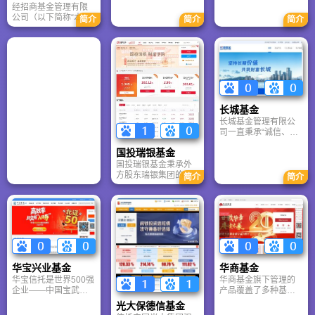
的远见在瞬息万变的
经招商基金管理有限
股有限公司两家子公
市场中为投资者实现
公司（以下简称“本公
简介
简介
简介
司。易方达国际控股
长期持久的投资回
司”）股东会审议通
有限公司下设有易方
报。
过，并经中国证券监
达资产管理（香港）
督管理委员会证监许
有限公司，在香港开
可[2013]1074号文批
展资产管理业务。
复同意。目前，本公
司的股东股权结构
为：招商银行股份有
限公司持有公司全部
长城基金
股权的55％，招商证
长城基金管理有限公
券股份有限公司持有
司一直秉承“诚信、规
公司全部股权的
范、专业、创新”的经
45％。公司注册资本
国投瑞银基金
营理念，坚持基金持
金为13.1亿元人民
有人利益至上的经营
国投瑞银基金秉承外
币。目前，招商基金
原则，凭借完善的公
方股东瑞银集团的投
拥有两家全资子公
简介
简介
司治理结构、严格的
资理念，成功吸收其
司，分别为招商财富
风险控制、规范的业
全球市场行之有效的
资产管理有限公司和
务流程、高效专业的
投资方法，并结合本
招商资产管理（香
员工团队、开放与学
土实际情况，不断加
港）有限公司。
习的文化氛围，努力
以完善，形成了自身
打造一流的基金管理
独特的稳中求进的投
公司品牌，竭诚为客
资风格。
户提供优质的投资理
华宝兴业基金
华商基金
财产品和服务。
华宝信托是世界500强
华商基金旗下管理的
企业——中国宝武钢
产品覆盖了多种基金
铁集团旗下金融板块
类型，均取得了较好
光大保德信基金
成员公司，注册资本
的投资业绩。公司资