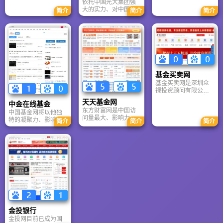
依托中国光大集团强
37.44亿元，投资业绩
产管理规模大幅增
大的实力、对中国市
简介
简介
简介
优异，资产质量在国
长，市场影响力迅速
场的深刻认知和广泛
内同业中名列前茅。
提升，综合实力快速
的网络；借力美国保
提高，在投资研究、
德信金融集团丰富的
市场开拓、客户服务
国际经验、先进的技
等方面表现出良好的
术、享誉全球的资产
发展势头，得到了越
管理能力和品牌,光大
来越广泛的关注和认
保德信基金致力于以
同。
科学理性的投资管
基金买卖网
理，帮助客户实现资
基金买卖网是深圳众
产的保值增值，成为
禄投资顾问有限公司
投资者可信赖的财富
旗下的一站式基金投
管理专家。
天天基金网
中金在线基金
资理财服务平台。其
东方财富网是中国访
中国基金网将以他独
天天提供最新、最
问量最大、影响力最
特的凝聚力、影响
快、最全、最准的开
简介
简介
简介
大的财经门户，是中
力、专业素养，在市
放式基金净值，基金
国一亿高端投资者获
场中展露锋芒，托起
评级，基金排名，还
取资讯、互动交流的
新一轮的朝阳。在资
有权威的中国基金专
首选平台。天天基金
本市场良性发展的大
家全程协助您财富增
网作为东方财富网旗
环境促进下，中国基
长！ 公司的业务由联
下基金平台和中国第
金网正以他矫健的身
合证券基金销售创新
一基金门户，有着广
影迅速迈步向前。
平台演变而成。公司
泛的品牌影响力。网
于2006年推出基金买
站拥有全面、及时的
卖网，2007年与联合
基金资讯和数据、中
证券、深圳发展银行
国最高人气的基金社
合作，尝试基金销售
区“基金吧”，及中国最
金投银行
和服务创新。目前，
大的基金理财平台，
公司正在申请成为独
金投网目前已成为国
为广大投资者提供一