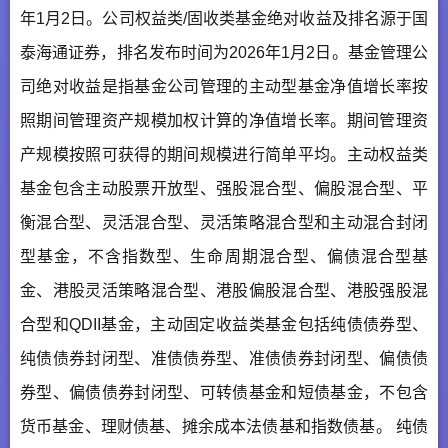
年1月2日。公司权益类/固收类基金绝对收益及排名源于国
泰海通证券，排名发布时间为2026年1月2日。基金管理公
司绝对收益是指基金公司管理的主动型基金净值增长率按
照期间管理资产规模加权计算的净值增长率。期间管理资
产规模按照可获得的期间规模进行简单平均。主动权益类
基金包含主动股票开放型、强股混合型、偏股混合型、平
衡混合型、灵活混合型、灵活策略混合型和主动混合封闭
型基金，不含指数型、生命周期混合型、偏债混合型基
金、港股灵活策略混合型、港股偏股混合型、港股强股混
合型和QDII基金，主动固定收益类基金包括纯债债券型、
纯债债券封闭型、准债债券型、准债债券封闭型、偏债债
券型、偏债债券封闭型、可转债基金和短债基金，不包含
货币基金、理财债基、摊余成本法债基和指数债基。 纯债