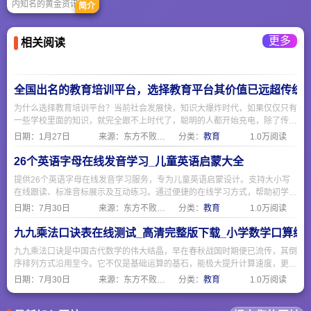
立基金销售机构。
内知名的黄金资讯门
简介
站式基金理财服务！
户网站，为黄金投资
者提供免费的行情服
务及交易指导。我们
更多
相关阅读
的服务宗旨：诚信至
上，以义理财，为投
资者和合作伙伴创造
实实在在价值！
全国出名的教育培训平台，选择教育平台其价值已远超传统
为什么选择教育培训平台？当前社会发展快，知识大爆炸时代，如果仅仅只有
一些学校里面的知识，就完全跟不上时代了，聪明的人都开始充电，除了传统
的看书，选择网上学习教育平台（在线教育平台）具有多方面的显著优势
日期：
1月27日
来源：东方不败网址大全
分类：
教育
1.0万阅读
26个英语字母在线发音学习_儿童英语启蒙大全
提供26个英语字母在线发音学习服务，专为儿童英语启蒙设计。支持大小写
在线跟读、标准音标展示及互动练习。通过便捷的在线学习方式，帮助初学者
快速掌握字母发音规律，是优质的少儿英语在线学习资源。
日期：
7月30日
来源：东方不败网址大全
分类：
教育
1.0万阅读
九九乘法口诀表在线测试_高清完整版下载_小学数学口算练
九九乘法口诀是中国古代数学的伟大结晶，早在春秋战国时期便已流传，其倒
序排列方式沿用至今。它不仅是基础运算的基石，能极大提升计算速度，更能
培养孩子的数感与逻辑思维，为后续学习代数打下坚实认知基础。
日期：
7月30日
来源：东方不败网址大全
分类：
教育
1.0万阅读