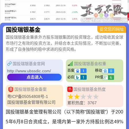
国投瑞银基金
提交您的网址
国投瑞银基金秉承外方股东瑞银集团的投资理念，成功吸收其全球
市场行之有效的投资方法，并结合本土实际情况，不断加以完善，
形成了自身独特的稳中求进的投资风格。
国投瑞银基金官网
国投瑞银基金权重
http://www.ubssdic.com/
百度
移动
点击进入
必应
PR值
国投瑞银基金备案
国投瑞银基金热度
备
热
粤ICP备05054808号-1
国投瑞银基金管理有限公司
累积热度：3767
国投瑞银基金管理有限公司（以下简称“国投瑞银”）于200
5年6月8日合资成立，是境内第一家外方持股比例达49%