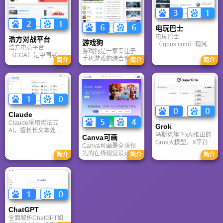
何帮你高效办公与学
和活跃的用户群体，
是美化桌面的首选平
习。
A9VG 成为硬核玩家
台。
交流心得、分享攻略
的首选平台之一。
电玩巴士
电玩巴士
浩方对战平台
游戏狗
（tgbus.com）现属于
浩方电竞平台
游戏狗是一家专注于
多牛传媒，是一家专
（CGA）是中国老牌
手机游戏的综合性门
注于解决游戏用户需
简介
简介
简介
游戏联机平台，提供
户网站。它致力于为
求的综合性游戏门户
CS、War3、星际争霸
手游玩家提供最新、
网站，电玩巴士是一
等经典游戏的稳定联
最全的游戏资讯、攻
个全面的综合性游戏
机服务。重温DOTA1
略、评测及视频等内
门户，专注于为全球
的激情岁月，找回当
容，是国内较早一批
玩家提供主机、PC及
年的战友。同时提供
专注于移动游戏领域
移动端游戏的全方位
最新CGA电竞赛事资
的垂直媒体。
资讯。
Claude
讯及热门页游入口，
致敬中国电竞的黄金
Claude采用宪法式
Grok
时代。
AI，擅长长文本处理
马斯克旗下xAI推出的
Canva可画
与严谨文档生成；
Grok大模型，X平台实
ChatGPT基于RLHF，
Canva可画是全球领
时数据整合与多智能
在复杂推理、代码与
先的在线视觉设计平
简介
简介
简介
体协作的核心优势。
快速迭代上占优。两
台，内置AI“魔力工作
针对其中文能力、隐
者定位不同，各有千
室”，提供海量正版模
私安全及幻觉问题等
秋。
板与素材。无论是自
高频疑问进行客观解
媒体封面、企业海报
答，提供AI选型参
还是PPT，零基础用
考。
户也能轻松实现专业
级创作，让设计触手
ChatGPT‌
可及。
全面解析ChatGPT如