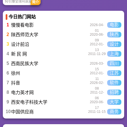
何引爆全球AI浪潮！
简介
通俗讲解神经网络、
Transformer与RLHF
核心技术，带您轻松
今日热门网站
看懂大语言模型如何
重塑未来。
1
电影
慢慢看电影
2026-04-
01
2
陕西
陕西师范大学
2020-06-
09
3
设计
设计前沿
2012-01-
13
4
上海
新 民 网
2011-11-29
5
四川
西南民族大学
2026-03-
15
6
江苏
徐州
2012-01-
11
7
软件
抖音
2026-02-
08
8
招聘
电力英才网
2011-12-
06
9
大学
西安电子科技大学
2020-06-
17
10
商务
中国供应商
2011-11-15