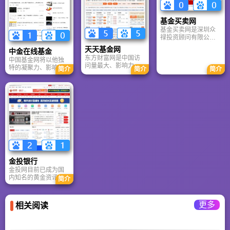
来越广泛的关注和认
保德信基金致力于以
同。
科学理性的投资管
基金买卖网
理，帮助客户实现资
基金买卖网是深圳众
产的保值增值，成为
禄投资顾问有限公司
投资者可信赖的财富
旗下的一站式基金投
管理专家。
天天基金网
中金在线基金
资理财服务平台。其
东方财富网是中国访
中国基金网将以他独
天天提供最新、最
问量最大、影响力最
特的凝聚力、影响
快、最全、最准的开
简介
简介
简介
大的财经门户，是中
力、专业素养，在市
放式基金净值，基金
国一亿高端投资者获
场中展露锋芒，托起
评级，基金排名，还
取资讯、互动交流的
新一轮的朝阳。在资
有权威的中国基金专
首选平台。天天基金
本市场良性发展的大
家全程协助您财富增
网作为东方财富网旗
环境促进下，中国基
长！ 公司的业务由联
下基金平台和中国第
金网正以他矫健的身
合证券基金销售创新
一基金门户，有着广
影迅速迈步向前。
平台演变而成。公司
泛的品牌影响力。网
于2006年推出基金买
站拥有全面、及时的
卖网，2007年与联合
基金资讯和数据、中
证券、深圳发展银行
国最高人气的基金社
合作，尝试基金销售
区“基金吧”，及中国最
金投银行
和服务创新。目前，
大的基金理财平台，
公司正在申请成为独
金投网目前已成为国
为广大投资者提供一
立基金销售机构。
内知名的黄金资讯门
简介
站式基金理财服务！
户网站，为黄金投资
者提供免费的行情服
务及交易指导。我们
更多
相关阅读
的服务宗旨：诚信至
上，以义理财，为投
资者和合作伙伴创造