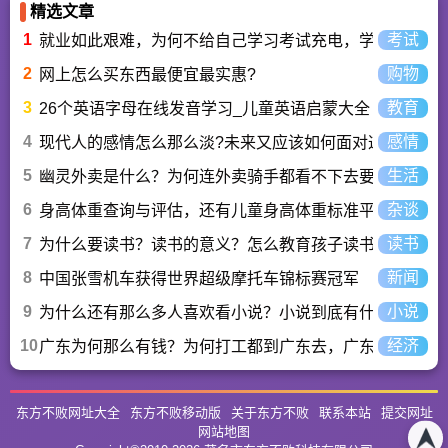
精选文章
1
考试
就业如此艰难，为何不给自己学习考试充电，学一技之长
2
购物
网上怎么买东西最便宜最实惠?
3
教育
26个英语字母在线发音学习_儿童英语启蒙大全
4
感情
现代人的感情怎么那么淡?未来又应该如何面对这人情淡
5
生活
幽灵外卖是什么？为何连外卖骑手都看不下去要举报？
6
杂谈
身高体重查询与评估，还有儿童身高体重标准平均值表与
7
读书
为什么要读书？读书的意义？怎么教育孩子读书？
8
新闻
中国张雪机车获得世界超级摩托车锦标赛冠军
9
小说
为什么还有那么多人喜欢看小说？小说到底有什么魅力长
10
经济
广东为何那么有钱？为何打工都到广东去，广东连续37年
东方不败网址大全
东方不败移动版
关于东方不败
联系本站
提交网址
网站地图