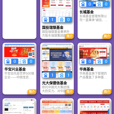
司的股东股权结构
为：招商银行股份有
限公司持有公司全部
长城基金
股权的55％，招商证
长城基金管理有限公
券股份有限公司持有
司一直秉承“诚信、规
公司全部股权的
范、专业、创新”的经
45％。公司注册资本
国投瑞银基金
营理念，坚持基金持
金为13.1亿元人民
有人利益至上的经营
国投瑞银基金秉承外
币。目前，招商基金
原则，凭借完善的公
方股东瑞银集团的投
拥有两家全资子公
简介
简介
司治理结构、严格的
资理念，成功吸收其
司，分别为招商财富
风险控制、规范的业
全球市场行之有效的
资产管理有限公司和
务流程、高效专业的
投资方法，并结合本
招商资产管理（香
员工团队、开放与学
土实际情况，不断加
港）有限公司。
习的文化氛围，努力
以完善，形成了自身
打造一流的基金管理
独特的稳中求进的投
公司品牌，竭诚为客
资风格。
户提供优质的投资理
华宝兴业基金
华商基金
财产品和服务。
华宝信托是世界500强
华商基金旗下管理的
企业——中国宝武钢
产品覆盖了多种基金
铁集团旗下金融板块
类型，均取得了较好
光大保德信基金
成员公司，注册资本
的投资业绩。公司资
依托中国光大集团强
37.44亿元，投资业绩
产管理规模大幅增
大的实力、对中国市
简介
简介
简介
优异，资产质量在国
长，市场影响力迅速
场的深刻认知和广泛
内同业中名列前茅。
提升，综合实力快速
的网络；借力美国保
提高，在投资研究、
德信金融集团丰富的
市场开拓、客户服务
国际经验、先进的技
等方面表现出良好的
术、享誉全球的资产
发展势头，得到了越
管理能力和品牌,光大