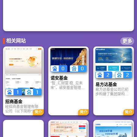
相关网站
更多
诺安基金
“智_汇财富 稳_见未
易方达基金
来”，诺安基金管理有
易方达基金公司已初
限公司致力于以科学
步构建了集团架构，
严谨的专业知识，以
现有易方达资产管理
招商基金
稳健的风格，以卓越
公司与易方达国际控
的远见在瞬息万变的
经招商基金管理有限
股有限公司两家子公
市场中为投资者实现
公司（以下简称“本公
简介
简介
简介
司。易方达国际控股
长期持久的投资回
司”）股东会审议通
有限公司下设有易方
报。
过，并经中国证券监
达资产管理（香港）
督管理委员会证监许
有限公司，在香港开
可[2013]1074号文批
展资产管理业务。
复同意。目前，本公