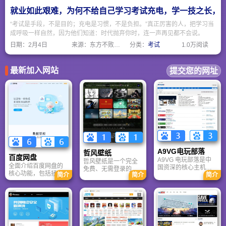
实实在在价值！
就业如此艰难，为何不给自己学习考试充电，学一技之长，
“考试是手段，不是目的；充电是习惯，不是负担。”真正厉害的人，把学习当
成呼吸一样自然，因为他们知道：时代抛弃你时，连一声再见都不会说。
日期：
2月4日
来源：东方不败网址大全
分类：
考试
1.0万阅读
最新加入网站
提交您的网址
A9VG电玩部落
哲风壁纸
百度网盘
A9VG 电玩部落是中
哲风壁纸是一个完全
全面介绍百度网盘的
国资深的核心主机游
免费、无需登录的高
核心功能，包括拯救
简介
简介
简介
戏玩家社区。网站以
清壁纸下载网站。提
手机内存、在线看视
论坛为核心，提供全
供海量4K、8K超清电
频、AI智能做笔记与
面的主机游戏资讯、
脑与手机壁纸，涵盖
总结长文。详细解答
攻略和资料库，覆盖
动漫、风景、赛博朋
数据安全性及服务器
PlayStation、Xbox、
克等多元风格。支持
备份机制，带你了解
Switch 等全平台。凭
动态壁纸与头像制
GenFlow AI智能体如
借其深厚的历史积淀
作，国内访问极速，