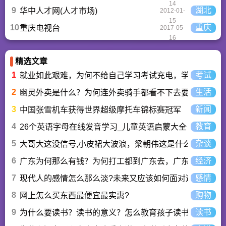
14
9
湖北
华中人才网(人才市场)
2012-01-
15
10
重庆
重庆电视台
2017-05-
16
精选文章
1
考试
就业如此艰难，为何不给自己学习考试充电，学一技之长
2
生活
幽灵外卖是什么？为何连外卖骑手都看不下去要举报？
3
新闻
中国张雪机车获得世界超级摩托车锦标赛冠军
4
教育
26个英语字母在线发音学习_儿童英语启蒙大全
5
杂谈
大哥大这没信号,小皮裙大波浪，梁朝伟这是什么歌曲？
6
经济
广东为何那么有钱？为何打工都到广东去，广东连续37年
7
感情
现代人的感情怎么那么淡?未来又应该如何面对这人情淡
8
购物
网上怎么买东西最便宜最实惠?
9
读书
为什么要读书？读书的意义？怎么教育孩子读书？