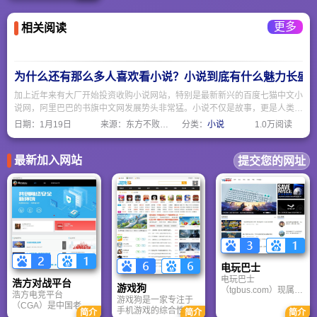
想要的职位。
更多
相关阅读
为什么还有那么多人喜欢看小说？小说到底有什么魅力长盛
加上近年来有大厂开始投资收购小说网站，特别是最新新兴的百度七猫中文小
说网，阿里巴巴的书旗中文网发展势头非常猛。小说不仅是故事，更是人类情
感、思想和想象力的容器。只要人还有梦想、困惑、孤独或好奇，小说就永远
日期：
1月19日
来源：东方不败网址大全
分类：
小说
1.0万阅读
不会过时。
最新加入网站
提交您的网址
电玩巴士
电玩巴士
浩方对战平台
游戏狗
（tgbus.com）现属于
浩方电竞平台
游戏狗是一家专注于
多牛传媒，是一家专
（CGA）是中国老牌
手机游戏的综合性门
注于解决游戏用户需
简介
简介
简介
游戏联机平台，提供