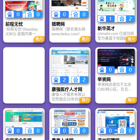
前程无忧
猎聘网
新华英才
“前程无忧”(Nasdaq:
猎聘网（原名猎头网
chinahr.com 已成功转
JOBS) 是国内第一个
www.lietou.com），
型为垂直于校园招聘
集多种媒介资源优势
成立于2000年，隶属
简介
简介
简介
的“新华英才”。其SEO
的专业人力资源服务
于万仕道（北京）管
优化的核心在于弱化
机构。它集合了传统
理咨询有限公司，是
旧品牌“中华英才网”的
媒体、网络媒体及先
中国职业经理人职业
社会招聘属性，强化
进的信息技术，加上
发展的第一求职网
“新华网背书”、“校招/
一支经验丰富的专业
站。总部位于北京，
实习垂直领域”以及“测
顾问队伍，提供包括
在上海、广州和深圳
评/笔试工具属性”，从
招聘猎头、培训测评
设立分公司，目前已
而在竞争激烈的招聘
和人事外包在内的全
成为国内覆盖行业范
举贤网
红海中，守住“大学生
方位专业人力资源服
围最广、覆盖区域最
举贤网总部位于北京
就业”这一高价值细分
务，现在全国25个城
大的高端人才互动型
康强医疗人才网
CBD核心区，在北
市场。
市设有服务机构。
的求职网站。
京、上海、武汉等地
康强人才服务有限公
设有分支机构，拥有
司凭借近20年的行业
简介
简介
100多名从事高端人才
积淀、320万+精准医
猎聘服务的专职顾
疗人才库及五大平台
问，平均服务年限超
协同生态，已构建起
过5年，经过注册认证
中国最完善的医疗人
的两万多名兼职猎头
力资源服务闭环。
顾问遍布全国，人才
库储备超过八百万中
高端人才。