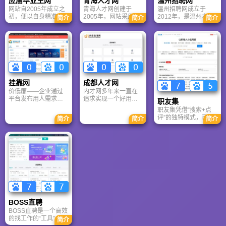
应届毕业生网
青海人才网
温州招聘网
网站自2005年成立之
青海人才网创建于
温州招聘网成立于
初，便以自身精准的
2005年，网站采用青
2012年，是温州本地
简介
简介
简介
定位，优质的服务，
海人才的简拼（qhrc)
唯一一家拥有APP、
高效的招聘效率，迅
为主的国内顶级域
小程序等多渠道的招
速引起业界的瞩目，
名。六年来青海人才
聘平台，月均访问量
赢得了广大网友的拥
网始终努力为青海本
500万人次，个人求职
护。目前，已经有数
地各类企业、外地企
用户达50万人，服务
百万个人用户通过
业驻青海办事处、分
企业超1万余家。
YJBYS求职网成功找
公司，以及所有求职
到合适的工作，并有
者提供全方位、精准
挂靠网
成都人才网
数十万家企业通过
化、专业化的网络招
价低廉——企业通过
内才网多年来一直在
YJBYS求职网精准地
聘与求职服务 。
平台发布用人需求，
追求实现一个好用的
定位人才信息，增加
职友集
可节约近70%的招聘
网络招聘解决方案，
招聘信息的曝光率，
职友集凭借“搜索+点
费用； 专业强——
人性化的策划与开
在最短的时间内、以
评”的独特模式，已构
简介
简介
简介
360建筑网有多名专业
发，让网站功能简
最低的经济成本成功
建起中国最真实的职
工程师客服，提供各
单，从办理到后期的
地找到最合适的人
场数据库。职友集将
类建筑行业证书问题
维护，为企业提供周
才。
进一步巩固其作为“中
咨询； 效率高——平
到的服务。
国职场透明化决策第
台集中了近10000猎
一站”的不可替代地
头顾问，需求能在尽
位，成为每一位求职
可能短的时间内得到
者不可或缺的“职场导
满足； 风险低——为
航仪”。
证书人才提供预付机
制，让证书人才最
快、最安全的拿到费
BOSS直聘
用。
BOSS直聘是一个高效
的找工作的“工具”，岗
简介
位覆盖面广容易找到