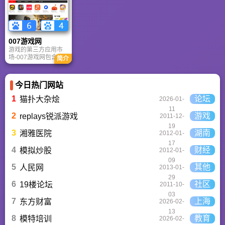
动漫、风景、赛博朋
克等多元风格。支持
动态壁纸与头像制
作，国内访问极速，
是美化桌面的首选平
007游戏网
台。
游戏的第三方应用市
场-007游戏网包含安
简介
卓（Android）和苹果
（iOS）系统的手机应
用、游戏以及电脑软
今日热门网站
件的下载服务，还有
精心推荐的应用排行
1
论坛
猫扑大杂烩
2026-01-
榜,搭配极佳的下载体
11
验,致力于成为用户值
2
游戏
replays锐派游戏
2011-12-
得信赖的应用商店。
19
3
湖南
湘雅医院
2012-01-
17
4
财经
模拟炒股
2012-01-
09
5
其他
人民网
2013-01-
29
6
社区
19楼论坛
2011-10-
03
7
上海
东方财富
2026-02-
13
8
教育
模特培训
2026-02-