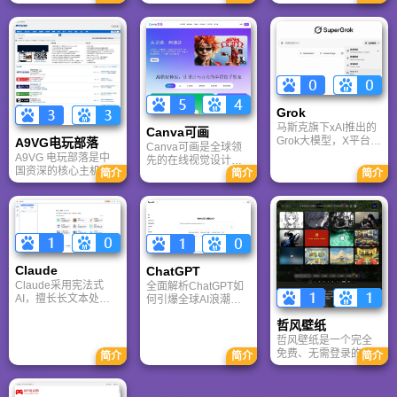
户网站。它致力于为
求的综合性游戏门户
CS、War3、星际争霸
手游玩家提供最新、
网站，电玩巴士是一
等经典游戏的稳定联
最全的游戏资讯、攻
个全面的综合性游戏
机服务。重温DOTA1
略、评测及视频等内
门户，专注于为全球
的激情岁月，找回当
容，是国内较早一批
玩家提供主机、PC及
年的战友。同时提供
专注于移动游戏领域
移动端游戏的全方位
最新CGA电竞赛事资
的垂直媒体。
资讯。
讯及热门页游入口，
致敬中国电竞的黄金
Grok
时代。
马斯克旗下xAI推出的
Canva可画
Grok大模型，X平台实
A9VG电玩部落
Canva可画是全球领
时数据整合与多智能
A9VG 电玩部落是中
先的在线视觉设计平
体协作的核心优势。
国资深的核心主机游
台，内置AI“魔力工作
简介
简介
简介
针对其中文能力、隐
戏玩家社区。网站以
室”，提供海量正版模
私安全及幻觉问题等
论坛为核心，提供全
板与素材。无论是自
高频疑问进行客观解
面的主机游戏资讯、
媒体封面、企业海报
答，提供AI选型参
攻略和资料库，覆盖
还是PPT，零基础用
考。
PlayStation、Xbox、
户也能轻松实现专业
Switch 等全平台。凭
级创作，让设计触手
借其深厚的历史积淀
可及。
Claude
ChatGPT‌
和活跃的用户群体，
Claude采用宪法式
全面解析ChatGPT如
A9VG 成为硬核玩家
AI，擅长长文本处理
何引爆全球AI浪潮！
交流心得、分享攻略
与严谨文档生成；
通俗讲解神经网络、
的首选平台之一。
哲风壁纸
ChatGPT基于RLHF，
Transformer与RLHF
在复杂推理、代码与
核心技术，带您轻松
哲风壁纸是一个完全
快速迭代上占优。两
看懂大语言模型如何
免费、无需登录的高
简介
简介
简介
者定位不同，各有千
重塑未来。
清壁纸下载网站。提
秋。
供海量4K、8K超清电
脑与手机壁纸，涵盖