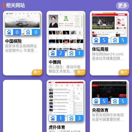
相关网站
更多
中国棋院
国家体育总局棋牌运
体坛周报
动管理中心 华奥星空
体坛网(titan24.com)
联合打造棋牌官方网
是体坛传媒集团旗下
站.华奥星空的宗旨
中舞网
新成立的的体育网
是：在国家体育总
核心理念：推动中国
站，在流量至上的时
局、中华全国体育总
舞蹈艺术普及、传承
代，体坛
简介
简介
简介
会、中国奥委会的领
与创新，连接舞者、
24（titan24.com）仍
导、支持下，整合体
教师、机构与爱好
坚持做‘有角度、有
育及相关行业资源，
者。
料、有趣’的专业体育
构建中国数字体育互
内容。
动平台，联合社会各
界力量，共同打造数
字体育产业，推动我
国体育事业的发展。
央视体育
体育央视网中央电视
台是中国重要的新闻
舆论机构，是党、政
虎扑体育
府和人民的重要喉