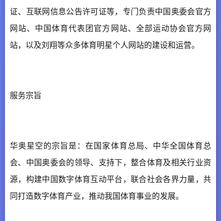
证、互联网信息公告许可证等，专门负责中国奥委会官方
网站、中国体育代表团官方网站、全部运动协会官方网
站，以及刘翔等众多体育明星个人网站的建设和运营。
服务宗旨
华奥星空的宗旨是：在国家体育总局、中华全国体育总
会、中国奥委会的领导、支持下，整合体育及相关行业资
源，构建中国数字体育互动平台，联合社会各界力量，共
同打造数字体育产业，推动我国体育事业的发展。