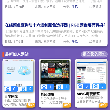
式，帮助用户快速自测色彩感知水平。适用于设计师及普通用户，了解自身色
觉状态，包含石原氏色盲检测图，保护视觉健康，测试结果仅供参考。
日期：
7月28日
来源：东方不败网址大全
分类：
生活
1.0万阅读
在线颜色查询与十六进制颜色选择器 | RGB颜色编码转换与
本网页提供专业在线颜色查询与十六进制颜色选择器，支持HEX与RGB颜色
编码精准转换。内置100+海量经典色板卡片，点击即可同步色相。附带HEX
与RGB工作原理科普，是前端开发、UI设计与品牌配色必备的实用工具。
日期：
8月9日
来源：东方不败网址大全
分类：
生活
1.0万阅读
最新加入网站
提交您的网址
A9VG电玩部落
哲风壁纸
百度网盘
A9VG 电玩部落是中
哲风壁纸是一个完全
全面介绍百度网盘的
国资深的核心主机游
免费、无需登录的高
核心功能，包括拯救
简介
简介
简介
戏玩家社区。网站以
清壁纸下载网站。提
手机内存、在线看视
论坛为核心，提供全
供海量4K、8K超清电