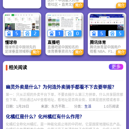
虎扑 = 中国最大的体
舌，是中国重要的思
育社区 + 直男文化聚
想文化阵地，是当今
简介
简介
集地 + 网络热梗发源
中国最具竞争力的主
地 + 男性兴趣综合平
流媒体之一，具有传
台
播新闻、社会教育、
文化娱乐、信息服务
等多种功能，是全国
公众获取信息的主要
渠道，也是中国了解
世界、世界了解中国
懂球帝
直播吧
腾讯体育
的重要窗口，在国际
懂球帝是中国领先的
直播吧是中国知名的
腾讯体育是中国用户
上的影响正日益增
足球垂直领域移动互
体育赛事资讯与文字
观看 NBA、F1、网球
简介
简介
简介
强。
联网平台，专注于为
直播平台，专注于为
大满贯等国际赛事 的
全球中文用户提供实
球迷提供实时比分、
首选平台之一。独家/
时足球资讯、数据、
赛程数据、新闻资讯
头部赛事版权（部
更多
相关阅读
社区互动和赛事服
和社区互动服务。自
分） 腾讯体育长期持
务。自2012年上线以
2010年代起运营，长
有多个国际顶级赛事
来，已成为中国球迷
期在中文体育用户中
在中国大陆的新媒体
群体中最具影响力的
拥有广泛影响力。
转播权
足球应用之一。
幽灵外卖是什么？为何连外卖骑手都看不下去要举报？
第一：只从正规的外卖平台下单，不要去搞什么第三方拼单，什么共享厨房那
些下单。然后通过APP查看地址，看地址是否商业街，如果是居民楼或者非商
业区，那就要注意了。 第二：要求查看食品经营许可证，一般正规餐饮店都
日期：
1月28日
来源：东方不败网址大全
分类：
生活
1.0万阅读
会挂出来在网上，可以通过https://spjyxk.gsxt.gov.cn/ 这个地址把商家名称复
制粘贴进去查询是否有证。
化橘红是什么？化州橘红有什么作用？
化橘红全称化州橘红，是一种能化痰止咳的中药材，它是国家地理标志产品，