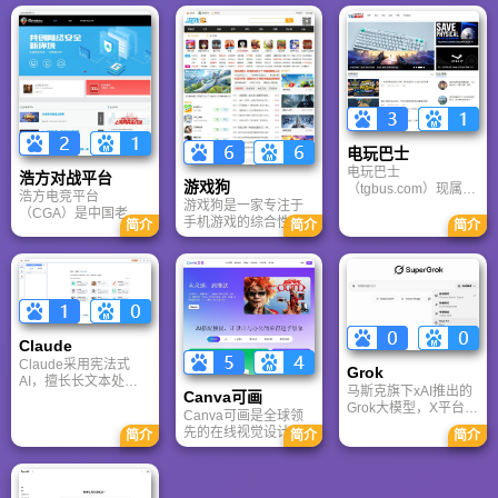
频、AI智能做笔记与
面的主机游戏资讯、
脑与手机壁纸，涵盖
总结长文。详细解答
攻略和资料库，覆盖
动漫、风景、赛博朋
数据安全性及服务器
PlayStation、Xbox、
克等多元风格。支持
备份机制，带你了解
Switch 等全平台。凭
动态壁纸与头像制
GenFlow AI智能体如
借其深厚的历史积淀
作，国内访问极速，
何帮你高效办公与学
和活跃的用户群体，
是美化桌面的首选平
习。
A9VG 成为硬核玩家
台。
交流心得、分享攻略
的首选平台之一。
电玩巴士
电玩巴士
浩方对战平台
游戏狗
（tgbus.com）现属于
浩方电竞平台
游戏狗是一家专注于
多牛传媒，是一家专
（CGA）是中国老牌
手机游戏的综合性门
注于解决游戏用户需
简介
简介
简介
游戏联机平台，提供
户网站。它致力于为
求的综合性游戏门户
CS、War3、星际争霸
手游玩家提供最新、
网站，电玩巴士是一
等经典游戏的稳定联
最全的游戏资讯、攻
个全面的综合性游戏
机服务。重温DOTA1
略、评测及视频等内
门户，专注于为全球
的激情岁月，找回当
容，是国内较早一批
玩家提供主机、PC及
年的战友。同时提供
专注于移动游戏领域
移动端游戏的全方位
最新CGA电竞赛事资
的垂直媒体。
资讯。
Claude
讯及热门页游入口，
致敬中国电竞的黄金
Claude采用宪法式
Grok
时代。
AI，擅长长文本处理
马斯克旗下xAI推出的
Canva可画
与严谨文档生成；
Grok大模型，X平台实
ChatGPT基于RLHF，
Canva可画是全球领
时数据整合与多智能
在复杂推理、代码与
先的在线视觉设计平
简介
简介
简介
体协作的核心优势。
快速迭代上占优。两
台，内置AI“魔力工作
针对其中文能力、隐
者定位不同，各有千
室”，提供海量正版模
私安全及幻觉问题等
秋。
板与素材。无论是自
高频疑问进行客观解