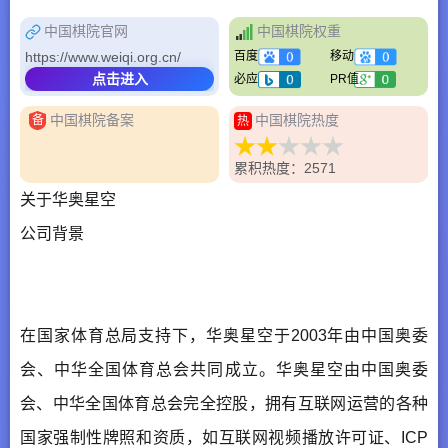
中国棋院官网
中国棋院权重
https://www.weiqi.org.cn/
百度
移动
点击进入
必应
PR值
中国棋院备案
中国棋院热度
备
热
累积热度：2571
关于华奥星空
公司背景
在国家体育总局支持下，华奥星空于2003年由中国奥委
会、中华全国体育总会共同成立。华奥星空由中国奥委
会、中华全国体育总会完全控股，拥有互联网运营的各种
国家强制性牌照和资质，如互联网视频播放许可证、ICP