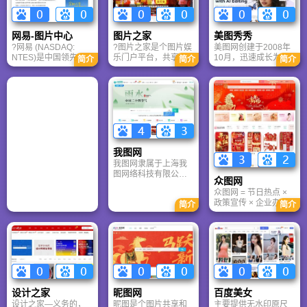
网易-图片中心
图片之家
美图秀秀
?网易 (NASDAQ:
?图片之家是个图片娱
美图网创建于2008年
NTES)是中国领先的
乐门户平台，共享是
10月，迅速成长为中
简介
简介
简介
互联网技术公司，在
图片之家的精神，让
国领先的图片服务平
开发互联网应用、服
广大网民快速、准确
台。美图网的产品包
务及其它技术方面，
的找到需要的图片是
括美图秀秀、美图看
网易始终保持国内业
图片之家的追求。图
看、 美图拍拍、美图
界的领先地位。网易
片之家成立于2009年
淘淘、 美图化妆秀
对中国互联网的发展
4月20日，总部设立在
等，为用户提供全方
具有强烈的使命感，
海南省海口市，在全
位的图片服务。美图
网易利用最先进的互
国多个城市设有分
网拥有庞大的图片用
联网技术，加强人与
部。图片之家拥有全
户群体，目前已拥有
我图网
人之间信息的交流和
球最海量的图片资
上亿用户，单日活跃
我图网隶属于上海我
共享，实现“网聚人的
源，最具人性化的图
用户达到700万，并保
图网络科技有限公
众图网
力量”。
片搜索引擎，从图片
持着高速发展趋势。
司，近100人的团队为
之家成立以来，一直
众图网 = 节日热点 ×
用户提供服务，让版
孜孜不倦地追求技术
政策宣传 × 企业办公
简介
简介
权保护用户权益，为
创新，致力于为用户
× 文化建设 的一站式
企业节省人力成本，
提供更简单更高效的
正版素材库，尤其适
让创意实现价值。
使用体验。
合需要快速产出合
规、美观、应景宣传
物料的B端用户和基层
单位。相比泛用型图
库，它更垂直、更落
地、更“接地气”。
设计之家
昵图网
百度美女
设计之家—义务的，
昵图是个图片共享和
主要提供无水印原尺