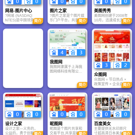
网易-图片中心
图片之家
美图秀秀
?网易 (NASDAQ:
?图片之家是个图片娱
美图网创建于2008年
NTES)是中国领先的
乐门户平台，共享是
10月，迅速成长为中
简介
简介
简介
互联网技术公司，在
图片之家的精神，让
国领先的图片服务平
开发互联网应用、服
广大网民快速、准确
台。美图网的产品包
务及其它技术方面，
的找到需要的图片是
括美图秀秀、美图看
网易始终保持国内业
图片之家的追求。图
看、 美图拍拍、美图
界的领先地位。网易
片之家成立于2009年
淘淘、 美图化妆秀
对中国互联网的发展
4月20日，总部设立在
等，为用户提供全方
具有强烈的使命感，
海南省海口市，在全
位的图片服务。美图
网易利用最先进的互
国多个城市设有分
网拥有庞大的图片用
联网技术，加强人与
部。图片之家拥有全
户群体，目前已拥有
我图网
人之间信息的交流和
球最海量的图片资
上亿用户，单日活跃
我图网隶属于上海我
共享，实现“网聚人的
源，最具人性化的图
用户达到700万，并保
图网络科技有限公
众图网
力量”。
片搜索引擎，从图片
持着高速发展趋势。
司，近100人的团队为
之家成立以来，一直
众图网 = 节日热点 ×
用户提供服务，让版
孜孜不倦地追求技术
政策宣传 × 企业办公
简介
简介
权保护用户权益，为
创新，致力于为用户
× 文化建设 的一站式
企业节省人力成本，
提供更简单更高效的
正版素材库，尤其适
让创意实现价值。
使用体验。
合需要快速产出合
规、美观、应景宣传
物料的B端用户和基层
单位。相比泛用型图
库，它更垂直、更落
地、更“接地气”。
设计之家
昵图网
百度美女
设计之家—义务的，
昵图是个图片共享和
主要提供无水印原尺
公益的，勇于创新的
交易平台,共享是昵图
寸超高清日本美女写
简介
简介
简介