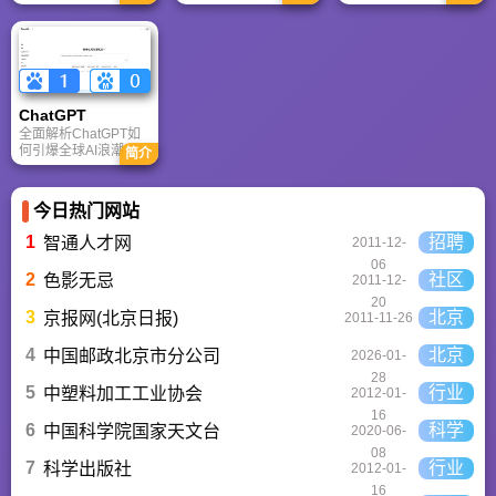
快速迭代上占优。两
台，内置AI“魔力工作
针对其中文能力、隐
者定位不同，各有千
室”，提供海量正版模
私安全及幻觉问题等
秋。
板与素材。无论是自
高频疑问进行客观解
媒体封面、企业海报
答，提供AI选型参
还是PPT，零基础用
考。
户也能轻松实现专业
级创作，让设计触手
ChatGPT‌
可及。
全面解析ChatGPT如
何引爆全球AI浪潮！
简介
通俗讲解神经网络、
Transformer与RLHF
核心技术，带您轻松
今日热门网站
看懂大语言模型如何
重塑未来。
1
招聘
智通人才网
2011-12-
06
2
社区
色影无忌
2011-12-
20
3
北京
京报网(北京日报)
2011-11-26
4
北京
中国邮政北京市分公司
2026-01-
28
5
行业
中塑料加工工业协会
2012-01-
16
6
科学
中国科学院国家天文台
2020-06-
08
7
行业
科学出版社
2012-01-
16