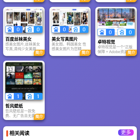
设计组织。设计之家
的精神，让大家找到
真套图及一些网络热
（ www.sj33.cn ）成
需要的图片是昵图的
门的性感美女、气质
立于2006年，是自发
追求；昵图欢迎大家
美女、清纯美女等图
组织的视觉设计、联
在这里安个小小的，
片，打造最顶尖的美
盟的网络媒体，是一
但充满温馨的小屋。
女写真套图网站！
个为设计行业提供高
在您的小屋里，我们
质量的网络交流平台
希望大家共享各自珍
和网络资源共享平台
藏的网络图片；我们
百度丝袜美女
美女写真图片
的组织机构，义务服
期望大家展示心爱的
卓特视觉
感美女图片,丝袜美女
美女图、韩国美女 性
务于中国设计领域的
原创摄影、设计作
卓特视觉是一个“正版
写真,清纯少女美眉绝
感美女图片为您精心
网站。
品；我们更期盼大家
保障 + Adobe资源 +
简介
简介
简介
色美女 性感女人 清纯
挑选mm图片,丝袜美
相互分享各自的成长
AI创作”三位一体的专
美女 性感美女 丝袜美
女图片、日本美女图
经历，不论喜忧。
业平台。专注于版权
女 美女诱惑 内衣美女
片、网络美女写真、
创意视觉内容的传
性感模特 美女写真 制
韩国美女图片、美女
播，为本土创意人提
服诱惑 清新美女 艺术
人体艺术图片等唯美
供优质的版权产品和
美女 少女私房 校花私
图片
咨询服务，助力我国
房 绝美写真 萝莉美女
视觉版权服务市场蓬
私房美女
勃发展！
哲风壁纸
哲风壁纸是一款免
费、无广告且无需登
简介
录的4K/8K高清壁纸下
载平台。它提供涵盖
动漫、风景、赛博朋
更多
相关阅读
克等海量题材的电脑
与手机壁纸，支持动