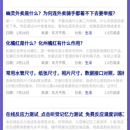
态壁纸与头像制作，
国内访问极速，是提
升设备颜值的绝佳选
幽灵外卖是什么？为何连外卖骑手都看不下去要举报？
择。
第一：只从正规的外卖平台下单，不要去搞什么第三方拼单，什么共享厨房那
些下单。然后通过APP查看地址，看地址是否商业街，如果是居民楼或者非商
业区，那就要注意了。 第二：要求查看食品经营许可证，一般正规餐饮店都
日期：
1月28日
来源：东方不败网址大全
分类：
生活
1.0万阅读
会挂出来在网上，可以通过https://spjyxk.gsxt.gov.cn/ 这个地址把商家名称复
制粘贴进去查询是否有证。
化橘红是什么？化州橘红有什么作用？
化橘红全称化州橘红，是一种能化痰止咳的中药材，它是国家地理标志产品，
化橘红含有黄酮类化合物，含量远高于普通的柚子皮和橘子皮，化痰止咳是因
为有柚皮苷，化橘红制作主要分六步，采摘，清洗除肉和瓣，切造型，过热水
日期：
3月11日
来源：东方不败网址大全
分类：
生活
1.0万阅读
杀菌，烘干，陈化即可食用。
常用水管尺寸，纸张尺寸，相片尺寸，数据接口对照，国标
各种常用的尺寸和码数对照表，方便日常生活使用，装修可以用到的4分管和
6分管对照到毫米；打印办公要A4纸或者建筑设计图纸用到A3纸；证件打印
相片要1寸证件照；电脑和手机现在常用的USB和Type-C接口；海淘外贸需要
日期：
7月16日
来源：东方不败网址大全
分类：
生活
1.0万阅读
注意衣服鞋子的欧码美码和国际码与国标。
在线反应力测试_点击听觉记忆力测试_免费反应速度训练工
本在线反应力测试包含视觉点击、听觉响应、九宫格记忆三类测评，5 轮测试
后生成精准数据与水平评级，操作简便且适配全端设备，既能直观自测反应速