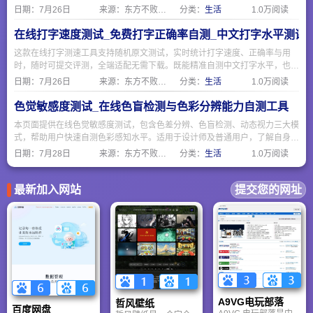
度与短时记忆能力，也可作为日常脑力训练工具，无需下载随时可测。
日期：
7月26日
来源：东方不败网址大全
分类：
生活
1.0万阅读
在线打字速度测试_免费打字正确率自测_中文打字水平测评
这款在线打字测速工具支持随机原文测试，实时统计打字速度、正确率与用
时，随时可提交评测，全端适配无需下载。既能精准自测中文打字水平，也可
作为日常输入训练工具，简单易用适合各类人群。
日期：
7月26日
来源：东方不败网址大全
分类：
生活
1.0万阅读
色觉敏感度测试_在线色盲检测与色彩分辨能力自测工具
本页面提供在线色觉敏感度测试，包含色差分辨、色盲检测、动态视力三大模
式，帮助用户快速自测色彩感知水平。适用于设计师及普通用户，了解自身色
觉状态，包含石原氏色盲检测图，保护视觉健康，测试结果仅供参考。
日期：
7月28日
来源：东方不败网址大全
分类：
生活
1.0万阅读
最新加入网站
提交您的网址
A9VG电玩部落
哲风壁纸
百度网盘