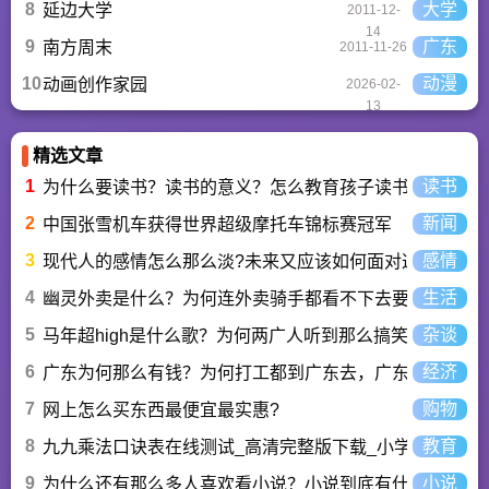
8
大学
延边大学
2011-12-
14
9
广东
南方周末
2011-11-26
10
动漫
动画创作家园
2026-02-
13
精选文章
1
读书
为什么要读书？读书的意义？怎么教育孩子读书？
2
新闻
中国张雪机车获得世界超级摩托车锦标赛冠军
3
感情
现代人的感情怎么那么淡?未来又应该如何面对这人情淡
4
生活
幽灵外卖是什么？为何连外卖骑手都看不下去要举报？
5
杂谈
马年超high是什么歌？为何两广人听到那么搞笑？马超hi
6
经济
广东为何那么有钱？为何打工都到广东去，广东连续37年
7
购物
网上怎么买东西最便宜最实惠?
8
教育
九九乘法口诀表在线测试_高清完整版下载_小学数学口算
9
小说
为什么还有那么多人喜欢看小说？小说到底有什么魅力长