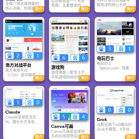
A9VG 电玩部落是中
哲风壁纸是一个完全
全面介绍百度网盘的
国资深的核心主机游
免费、无需登录的高
核心功能，包括拯救
简介
简介
简介
戏玩家社区。网站以
清壁纸下载网站。提
手机内存、在线看视
论坛为核心，提供全
供海量4K、8K超清电
频、AI智能做笔记与
面的主机游戏资讯、
脑与手机壁纸，涵盖
总结长文。详细解答
攻略和资料库，覆盖
动漫、风景、赛博朋
数据安全性及服务器
PlayStation、Xbox、
克等多元风格。支持
备份机制，带你了解
Switch 等全平台。凭
动态壁纸与头像制
GenFlow AI智能体如
借其深厚的历史积淀
作，国内访问极速，
何帮你高效办公与学
和活跃的用户群体，
是美化桌面的首选平
习。
A9VG 成为硬核玩家
台。
交流心得、分享攻略
的首选平台之一。
电玩巴士
电玩巴士
浩方对战平台
游戏狗
（tgbus.com）现属于
浩方电竞平台
游戏狗是一家专注于
多牛传媒，是一家专
（CGA）是中国老牌
手机游戏的综合性门
注于解决游戏用户需
简介
简介
简介
游戏联机平台，提供
户网站。它致力于为
求的综合性游戏门户
CS、War3、星际争霸
手游玩家提供最新、
网站，电玩巴士是一
等经典游戏的稳定联
最全的游戏资讯、攻
个全面的综合性游戏
机服务。重温DOTA1
略、评测及视频等内
门户，专注于为全球
的激情岁月，找回当
容，是国内较早一批
玩家提供主机、PC及
年的战友。同时提供
专注于移动游戏领域
移动端游戏的全方位
最新CGA电竞赛事资
的垂直媒体。
资讯。
Claude
讯及热门页游入口，
致敬中国电竞的黄金
Claude采用宪法式
Grok
时代。
AI，擅长长文本处理
马斯克旗下xAI推出的
Canva可画
与严谨文档生成；
Grok大模型，X平台实
ChatGPT基于RLHF，
Canva可画是全球领
时数据整合与多智能
在复杂推理、代码与
先的在线视觉设计平
简介
简介
简介
体协作的核心优势。