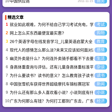
10
商务
中国供应商
2011-11-15
精选文章
1
考试
就业如此艰难，为何不给自己学习考试充电，学一技之长
2
购物
网上怎么买东西最便宜最实惠?
3
教育
26个英语字母在线发音学习_儿童英语启蒙大全
4
感情
现代人的感情怎么那么淡?未来又应该如何面对这人情淡
5
生活
幽灵外卖是什么？为何连外卖骑手都看不下去要举报？
6
杂谈
身高体重查询与评估，还有儿童身高体重标准平均值表与
7
读书
为什么要读书？读书的意义？怎么教育孩子读书？
8
新闻
中国张雪机车获得世界超级摩托车锦标赛冠军
9
小说
为什么还有那么多人喜欢看小说？小说到底有什么魅力长
10
经济
广东为何那么有钱？为何打工都到广东去，广东连续37年