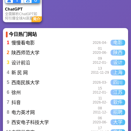
考。
户也能轻松实现专业
级创作，让设计触手
ChatGPT‌
可及。
全面解析ChatGPT如
何引爆全球AI浪潮！
简介
通俗讲解神经网络、
Transformer与RLHF
核心技术，带您轻松
今日热门网站
看懂大语言模型如何
重塑未来。
1
电影
慢慢看电影
2026-04-
01
2
陕西
陕西师范大学
2020-06-
09
3
设计
设计前沿
2012-01-
13
4
上海
新 民 网
2011-11-29
5
四川
西南民族大学
2026-03-
15
6
江苏
徐州
2012-01-
11
7
软件
抖音
2026-02-
08
8
招聘
电力英才网
2011-12-
06
9
大学
西安电子科技大学
2020-06-
17