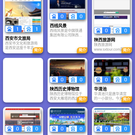
西线风景
西线风景是中国铁通
集团有限公司陕西分
西安市文旅局
陕西旅游网
公司独立运作的门户
西安市文化和旅游局
网站，是针对西部地
陕西旅游网
是西安这座千年古都
区铁通50多万宽带用
www.sxtour.com是由
简介
简介
简介
迈向“世界级旅游目的
户需要而推出的集电
陕西省旅游局主管，
地”的核心推动力量。
信基础服务资讯及互
陕西省旅游局办公室
它不仅守护着兵马
动社区于一体的综合
承办的官方网站。是
俑、城墙、碑林等人
性地域门户网站。西
为国内外游客、旅行
类文明瑰宝，也通过
线风景整合了西北地
商、旅游企业提供政
创新手段让唐风汉韵
区强大的网络信息资
策信息服务，以促进
“活起来”，让游客“留
源，充分发挥了其作
交流与发展的平台。
下来”。无论是处理一
为西北地区信息网络
陕西历史博物馆
华清池
起旅游纠纷，还是策
的导航功能。全新打
划一场全球瞩目的“长
造的西线风景以立足
陕西历史博物馆位于
华清池只是唐华清宫
安灯会”，市文旅局都
西北地区为基础、以
西安大雁塔的西北
的一小部分。今天看
简介
简介
在努力实现 “文化有厚
建设全国铁通一流的
侧，筹建于1983年，
到的华清池是在清代
度、旅游有热度、服
综合娱乐型互动门户
1991年6月20日落成
重建的基础上不断整
务有温度” 的城市愿
网站为目标。
开放，是中国第一座
修扩建而成的，占地
景。
大型现代化国家级博
面积 85560平方米。
物馆，它的建成标志
近年来，唐华清宫遗
着中国博物馆事业迈
址区域内相继发掘、
入了新的发展里程。
出土了我国现存唯一
这座馆舍为中央殿
的一处皇家御用汤池