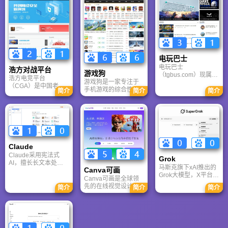
攻略和资料库，覆盖
动漫、风景、赛博朋
数据安全性及服务器
PlayStation、Xbox、
克等多元风格。支持
备份机制，带你了解
Switch 等全平台。凭
动态壁纸与头像制
GenFlow AI智能体如
借其深厚的历史积淀
作，国内访问极速，
何帮你高效办公与学
和活跃的用户群体，
是美化桌面的首选平
习。
A9VG 成为硬核玩家
台。
交流心得、分享攻略
的首选平台之一。
电玩巴士
电玩巴士
浩方对战平台
游戏狗
（tgbus.com）现属于
浩方电竞平台
游戏狗是一家专注于
多牛传媒，是一家专
（CGA）是中国老牌
手机游戏的综合性门
注于解决游戏用户需
简介
简介
简介
游戏联机平台，提供
户网站。它致力于为
求的综合性游戏门户
CS、War3、星际争霸
手游玩家提供最新、
网站，电玩巴士是一
等经典游戏的稳定联
最全的游戏资讯、攻
个全面的综合性游戏
机服务。重温DOTA1
略、评测及视频等内
门户，专注于为全球
的激情岁月，找回当
容，是国内较早一批
玩家提供主机、PC及
年的战友。同时提供
专注于移动游戏领域
移动端游戏的全方位
最新CGA电竞赛事资
的垂直媒体。
资讯。
Claude
讯及热门页游入口，
致敬中国电竞的黄金
Claude采用宪法式
Grok
时代。
AI，擅长长文本处理
马斯克旗下xAI推出的
Canva可画
与严谨文档生成；
Grok大模型，X平台实
ChatGPT基于RLHF，
Canva可画是全球领
时数据整合与多智能
在复杂推理、代码与
先的在线视觉设计平
简介
简介
简介
体协作的核心优势。
快速迭代上占优。两
台，内置AI“魔力工作
针对其中文能力、隐
者定位不同，各有千
室”，提供海量正版模
私安全及幻觉问题等
秋。
板与素材。无论是自
高频疑问进行客观解
媒体封面、企业海报
答，提供AI选型参
还是PPT，零基础用