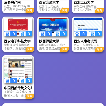
三秦房产网
西安交通大学
西北工业大学
堂、四隅崇楼的唐风
群落和我国最早的一
诞生于2004年6月28
在新的历史起点上，
学校坚持引培并重，
建筑群，主次井然有
所皇家艺术院校，并
日的陕西第一个覆盖
学校深入学习贯彻习
打造人才高地。实施
序，高低错落有致，
在其遗址上建起了唐
简介
简介
简介
全省的房地产专业网
近平新时代中国特色
从青年教师到杰出学
气势雄浑庄重，融民
御汤遗址博物馆、唐
站——三秦房产网，
社会主义思想，聚焦
科带头人全过程的“翱
族传统、地方特色和
梨园艺术陈列馆，以
以其新颖的形式、丰
立德树人根本任务，
翔人才工程”，构建青
时代精神于一体。
翔实的文物资料展示
富的内容、强大的功
坚持“扎根西部、服务
年教师成长支持体
出华清池的6000年沐
能、全面的资讯和完
国家、世界一流”办学
系，建设层级合理的
浴史和3000年皇家园
善的服务为业界和广
定位，坚定不移地推
人才梯队。完善准长
林史。
大购房者提供了全面
进综合改革，推进“双
聘机制，激发人才活
完善的信息与资讯服
一流”建设，推进内涵
力。打造优质中小幼
西安电子科技大学
陕西师范大学
西安人事考试网
务，在业界和广大网
式发展，奋力书写新
服务，为人才解决后
学校现建设有南北两
建校70多年来，学校
西安市人事考试中心
民中产生了极大的影
时代学校发展新篇
顾之忧。设立校内人
个校区，总占地面积
秉承“西部红烛精神”和
是西安市人事局直属
响。受到各界人士的
章，朝着中国特色世
才特区、海外工作特
简介
简介
简介
约270公顷，校舍建筑
“厚德、积学、励志、
事业单位，与西安市
一致认同和高度赞
界一流大学奋进。
区，形成高端人才聚
面积130多万平方米。
敦行”的优良传统，立
国家机关事业单位工
赏。
集的环境和效应。
图书馆馆藏文献约
足西部，服务全国，
人等级岗位考核办公
1295万册，其中纸质
已发展成为一所有重
室合署办公，成立于
文献约289万册，电子
要影响的综合性一流
2002年7月，主要承
文献约1006万册；拥
师范大学，为国家培
担全市各类人事考试
有98种平台的中外文
养各类毕业生41.7万
的实施和指导工作。
数字资源，数据库256
余人，形成了“抱道不
西安市人事考试中心
个，内容覆盖了学校
曲、拥书自雄”的学风
将继续总结经验，树
各个学科或专业。
和“淳厚博雅、知行合
立用心服务考生、倾
一”的校风。
力打造品牌意识，抓
中国西部传统文化网
住机遇、开拓创新，
不泛谈“中华文化”，而
借鉴国内外先进管理
是深入巴蜀、秦陇、
简介
经验，得到了上级的
云贵、青藏等地域文
充分肯定及社会的广
化差异。大量内容来
泛赞誉。