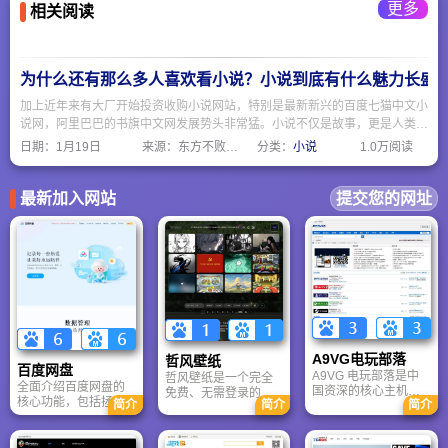
自基层实践：如成都
更多
相关阅读
新都区桂湖街道各社
区关工委组织的“灯映
新春”“迎春送福”等活
动。
为什么还有那么多人喜欢看小说？小说到底有什么魅力长盛
加上近年来有大厂开始投资收购小说网站，特别是最新新兴的百度七猫中文小
说网，阿里巴巴的书旗中文网发展势头非常猛。小说不仅是故事，更是人类情
感、思想和想象力的容器。只要人还有梦想、困惑、孤独或好奇，小说就永远
日期：
1月19日
来源：东方不败网址大全
分类：
小说
1.0万阅读
不会过时。
最新加入网站
提交您的网址
A9VG电玩部落
哲风壁纸
百度网盘
A9VG 电玩部落是中
哲风壁纸是一个完全
全面介绍百度网盘的
国资深的核心主机游
免费、无需登录的高
核心功能，包括拯救
简介
简介
简介
戏玩家社区。网站以
清壁纸下载网站。提
手机内存、在线看视
论坛为核心，提供全
供海量4K、8K超清电
频、AI智能做笔记与
面的主机游戏资讯、
脑与手机壁纸，涵盖
总结长文。详细解答